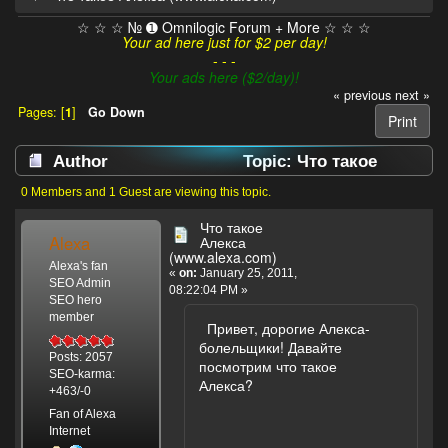
☆ ☆ ☆ № ➊ Omnilogic Forum + More ☆ ☆ ☆
Your ad here just for $2 per day!
- - -
Your ads here ($2/day)!
« previous
next »
Pages: [
1
]
Go Down
Print
Author
Topic: Что такое
Алекса (www.alexa.com) (Read 9964 times)
0 Members and 1 Guest are viewing this topic.
Что такое
Alexa
Алекса
(www.alexa.com)
Alexa's fan
«
on:
January 25, 2011,
SEO Admin
08:22:04 PM »
SEO hero
member
Привет, дорогие Алекса-
болельщики! Давайте
Posts: 2057
посмотрим что такое
SEO-karma:
Алекса?
+463/-0
Fan of Alexa
Internet