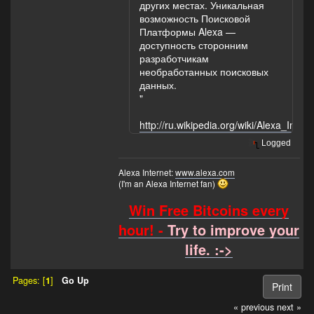
других местах. Уникальная
возможность Поисковой
Платформы Alexa —
доступность сторонним
разработчикам
необработанных поисковых
данных.
"
http://ru.wikipedia.org/wiki/Alexa_Intern
Logged
Alexa Internet:
www.alexa.com
(I'm an Alexa Internet fan)
Win Free Bitcoins every
hour! -
Try to improve your
life. :->
Pages: [
1
]
Go Up
Print
« previous
next »