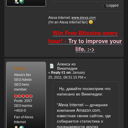
Logged
Alexa Internet:
www.alexa.com
(I'm an Alexa Internet fan)
Win Free Bitcoins every
hour! -
Try to improve your
life. :->
Алекса из
Alexa
Википедии
«
Reply #1 on:
January
Alexa's fan
25, 2011, 08:31:15 PM »
SEO Admin
SEO hero
Ну, давайте посмотрим что
member
написано во Википедии:
Posts: 2057
"Alexa Internet — дочерняя
SEO-karma:
компания Amazon.com,
+463/-0
известная своим сайтом, где
Fan of Alexa
собирается статистика о
Internet
посещаемости других