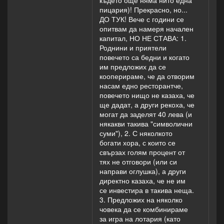
където още няма нито една
(дори и да е
пицария)! Прекрасно, но...
доста
ДО ТУК! Вече с години се
образован/-а).
опитвам да намеря начален
капитал, НО НЕ СТАВА: 1.
Роднини и приятели
повечето са бедни и когато
им предложих да се
кооперираме, че да отворим
насам едно ресторантче,
повечето нищо не казаха, че
ще дадат, а други рекоха, че
могат да заделят 40 лева (и
някакви такива "символични
суми"), 2. С няколкото
богати хора, с които се
свързах голям процент от
тях не отговори (или си
направи оглушка), а други
директно казаха, че не им
се инвестира в такива неща.
3. Предложих на няколко
човека да се комбинираме
за игра на лотария (като