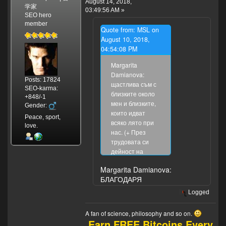
August 14, 2018,
学家
03:49:56 AM »
SEO hero
member
Quote from: MSL on
August 10, 2018,
04:54:08 PM
Margarita
Damianova:
Posts: 17824
щастлива съм с
SEO-karma:
близките около
+848/-1
мен и близките,
Gender:
които идват
Peace, sport,
всяко лято при
love.
нас. (+ През
трудовата си
дейност на
учител имах
Margarita Damianova:
разнообразие от
БЛАГОДАРЯ
талантливи
ученици, но
Logged
имаше и някои
-средна класа,
A fan of science, philosophy and so on.
на които доста
Earn FREE Bitcoins Every