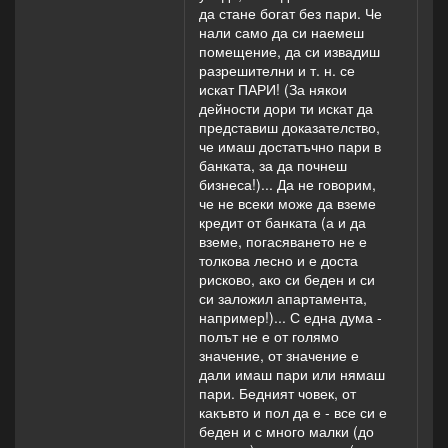
да стане богат без пари. Че
степен за по-
нали само да си наемеш
добър свят.)
помещение, да си извадиш
разрешителни и т. н. се
Me: Госпожа
искат ПАРИ! (За някои
Маргарита,
дейности дори ти искат да
харесвам
представиш доказателство,
балансираните
че имаш достатъчно пари в
Ви и спокойни
банката, за да почнеш
реплики, които
бизнеса!)... Да не говорим,
наистина
че не всеки може да вземе
контрастират на
кредит от банката (а и да
фона на по-
вземе, погасяването не е
изнервените от
толкова лесно и е доста
всички нас в
рисково, ако си беден и си
нелекото ни
си заложил апартамента,
ежедневие. Като
например!)... С една дума -
колега-
полът не е от голямо
преподавател и
значение, от значение е
по-млад човек
дали имаш пари или нямаш
Ви пожелавам
пари. Бедният човек, от
много още
какъвто и пол да е - все си е
години да сте
беден и с много малки (до
активна и да