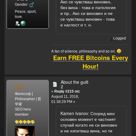
Ако се чувстваш виновен,
Gender:
без вина - това е патология
Peace, sport,
и пр.. Ако си виновен и не
love.
се чувстваш виновен - това
е наглост и т. н.
Logged
A fan of science, philosophy and so on.
Earn FREE Bitcoins Every
Hour!
About the guilt
MSL
2
«
Reply #215 on:
Философ |
August 11, 2018,
Philosopher | 哲
01:38:29 PM »
学家
SEO hero
Kamen Ivanov: Според мен
member
основен момент е частният
случай когато не си виновен
и не изпитваш вина, но ти