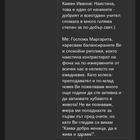
Камен Иванов: Наистина,
това е един от начините -
добрият и всеотдаен учител
спомага в много голяма
степен за по-добър свят.)
Me: Госпожа Маргарита,
харесвам балансираните Ви
и спокойни реплики, които
наистина контрастират на
фона на по-изнервените от
всички нас в нелекото ни
ежедневие. Като колега-
преподавател и по-млад
човек Ви пожелавам много
още години да сте активна и
да запазвате хубавото в
живота! Не ви познавам,
вчера ми попаднахте за
първи път пред очите, но
като Ви гледам си викам
"Каква добра женица, да е
жива и здрава!".