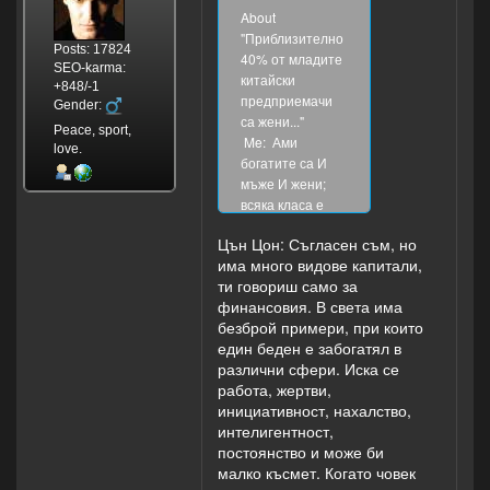
About
"Приблизително
Posts: 17824
40% от младите
SEO-karma:
китайски
+848/-1
предприемачи
Gender:
са жени..."
Peace, sport,
Me: Ами
love.
богатите са И
мъже И жени;
всяка класа е
съставена от
Цън Цон: Съгласен съм, но
двата пола. Като
има много видове капитали,
някой/някоя е
ти говориш само за
богат, мъж или
финансовия. В света има
жена - все си е
безброй примери, при които
богат индивид. А
един беден е забогатял в
предприемачество
различни сфери. Иска се
БЕЗ ПАРИ (т. е.
работа, жертви,
БЕЗ НАЧАЛЕН
инициативност, нахалство,
КАПИТАЛ) не
интелигентност,
става и никой
постоянство и може би
досега не е
малко късмет. Когато човек
могъл да ме