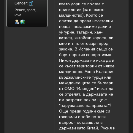
което дори се ползва с
Gender:
привилегии (като всяко
Peace, sport,
малцинство). Който се
love.
опитва да прави нелегални
неща - независимо дали е
уйгурин, татарин, хан-
китаец, китайски кореец, ли,
мяо и т. н. отговаря пред
закона. В Испания също се
борят против сепаратизма.
Никоя държава не иска да й
се късат територии от някое
малцинство. Ако в България
кърджалийските турци или
македонеещите се българи
от ОМО "Илинден" искат да
се отделят, а държавата не
им разреши пак ли ще е
"нарушаване на правата"?
Още преди години сме си
говорили с тебе по този
въпрос - оставиш ли в
държави като Китай, Русия и