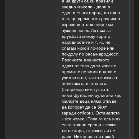
а на други са си правили
заедно махали - дори в
един и същи народ, по едно
и също време има различно
изразени отношения към
чуждия човек. Аз съм за
дружбата между хората,
народностите и т. н., не
слагам никой по-горе или
по-долу по раса/народност.
Разликите в качеството
идват от това дали човек е
промит с религии и дали е
учил или не, както и каква е
политиката в страната
(например виж тук като
няма футболни хулигани как
малките деца няма откъде
да копират да се бият
заради отбори). Останалото
- все човек. (Това го осъзнах
след години срещи с какви
ли не хора, от какви ли не
раси. Никоя раса и никой