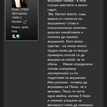
внушават такава - в тези
случаи чувството е много
гадно.
Posts: 17824
Me: Kamen Ivanov, това
SEO-karma:
+848/-1
зависи от степента на
Gender:
внушаемост (това е
психологическо понятие -
Peace, sport,
love.
доколко някой/някоя е
склонен да приема
внушения). Като всяко
чувство - на някои много
трудно може да се внуши -
примерно опитай се да
внушиш на някой, че те
обича. Някои определени
типове (например
хистеричния) са по-
податливи на внушения.
Има разлика - почваш да
внушаваш на Пешо, че е
виновен. Пешо ти тегли
една майна, изпива 5 бири
и никакво усещане за
виновност няма да намериш