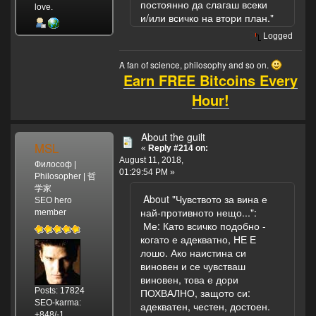
постоянно да слагаш всеки
love.
и/или всичко на втори план."
Logged
A fan of science, philosophy and so on.
Earn FREE Bitcoins Every
Hour!
About the guilt
MSL
«
Reply #214 on:
August 11, 2018,
Философ |
01:29:54 PM »
Philosopher | 哲
学家
About "Чувството за вина е
SEO hero
най-противното нещо...":
member
Ме: Като всичко подобно -
когато е адекватно, НЕ Е
лошо. Ако наистина си
виновен и се чувстваш
виновен, това е дори
Posts: 17824
ПОХВАЛНО, защото си:
SEO-karma:
адекватен, честен, достоен.
+848/-1