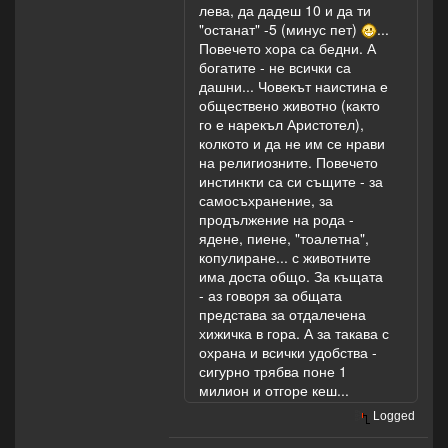
лева, да дадеш 10 и да ти
"останат" -5 (минус пет)
...
Повечето хора са бедни. А
богатите - не всички са
дашни... Човекът наистина е
обществено животно (както
го е нарекъл Аристотел),
колкото и да не им се нрави
на религиозните. Повечето
инстинкти са си същите - за
самосъхранение, за
продължение на рода -
ядене, пиене, "тоалетна",
копулиране... с животните
има доста общо. За къщата
- аз говоря за общата
представа за отдалечена
хижичка в гора. А за такава с
охрана и всички удобства -
сигурно трябва поне 1
милион и отгоре кеш...
Logged