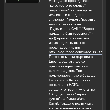
може да се преведе като
"куче, което те следва",
"вярно куче"; на български
има изрази с подобно
значение - "пудел", "палаш",
напр. в такъв контекст
"Пуделите на САЩ", "Верен
палаш на баш терориста" и
др.)( пример с китайския
израз в един плакат от
преди десетилетия -
http://blog.roodo.com/mao1966/archiv
Повечето малки държави в
Европа веднага ще се
преориентират към най-
силния на деня. Това е
положението - ако в бъдеще
Русия и/или Китай станат
по-силни от НАТО, то
сегашните "верни кучета" на
САЩ ще станат "верни
кучета" на Русия и/или на
Китай. Такава е политиката
в ново и най-ново време -