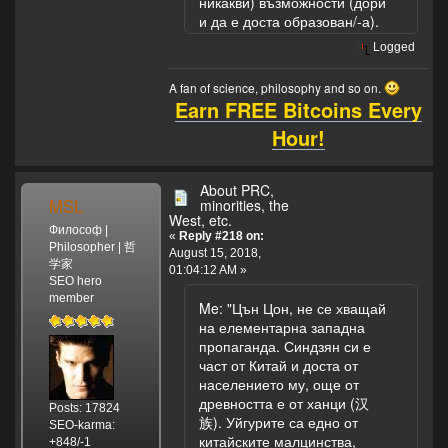
никакви) възможности (дори
запазвате
и да е доста образован/-а).
хубавото в
живота! Не ви
Logged
познавам, вчера
ми попаднахте
A fan of science, philosophy and so on.
за първи път
Earn FREE Bitcoins Every
пред очите, но
Hour!
като Ви гледам
си викам "Каква
добра женица,
About PRC,
да е жива и
MSL
minorities, the
здрава!".
West, etc.
Философ |
«
Reply #218 on:
Philosopher | 哲
August 15, 2018,
学家
01:04:12 AM »
SEO hero
member
Me: "Цън Цон, не се хващай
на елементарна западна
пропаганда. Синдзян си е
част от Китай и доста от
населението му, още от
древността е от ханци (汉
Posts: 17824
族). Уйгурите са едно от
SEO-karma:
китайските малцинства,
+848/-1