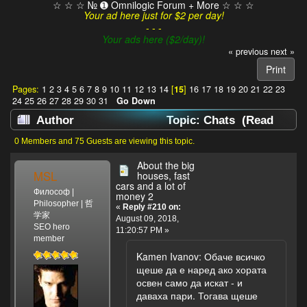
☆ ☆ ☆ № ➊ Omnilogic Forum + More ☆ ☆ ☆
Your ad here just for $2 per day!
- - -
Your ads here ($2/day)!
« previous
next »
Print
Pages:
1
2
3
4
5
6
7
8
9
10
11
12
13
14
[
15
]
16
17
18
19
20
21
22
23
24
25
26
27
28
29
30
31
Go Down
Author
Topic: Chats (Read
154259 times)
0 Members and 75 Guests are viewing this topic.
About the big
MSL
houses, fast
cars and a lot of
Философ |
money 2
Philosopher | 哲
«
Reply #210 on:
学家
August 09, 2018,
SEO hero
11:20:57 PM »
member
Kamen Ivanov: Обаче всичко
щеше да е наред ако хората
освен само да искат - и
даваха пари. Тогава щеше