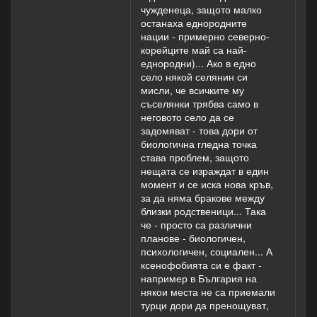
чужденеца, защото малко
останаха еднородните
нации - примерно северно-
корейците май са най-
еднородни)... Ако в едно
село някой селянин си
мисли, че всичките му
съселянки трябва само в
неговото село да се
задомяват - това дори от
биологична гледна точка
става проблем, защото
нещата се израждат в един
момент и се иска нова кръв,
за да няма бракове между
близки родственици... Така
че - просто са различни
планове - биологичен,
психологичен, социален... А
ксенофобията си е факт -
например в България на
някои места не са приемали
турци дори да пренощуват,