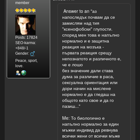
member
Answer to an "аз
напоследък почвам да се
замислям над тия
"ксенофобски" глупости.
според мен това е напълно
Posts: 17824
нормално и е защитна
SEO-karma:
реакция на мозъка -
+848/-1
първата реакция срещу
Gender:
непознатото и различното е,
Peace, sport,
че е лошо
love.
без значение дали става
дума за различие в раса,
сексуална ориентация или
дори начин на мислене
нормално е да гледаш на
общото като свое и да го
пазиш..."
Me: То биологично е
напълно нормално за един
мъжки индивид да ревнува
всички жени от всички мъже