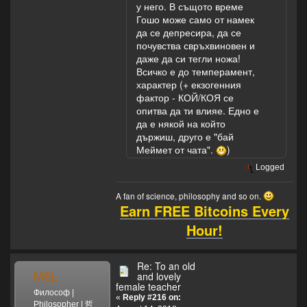
у него. В същото време
Гошо може само от намек
да се депресира, да се
почувства свръхвиновен и
даже да си тегли ножа!
Всичко е до темперамент,
характер (+ екзогенния
фактор - КОЙ/КОЯ се
опитва да ти влияе. Едно е
да е някой на който
държиш, друго е "бай
Меймет от чата".
)
Logged
A fan of science, philosophy and so on.
Earn FREE Bitcoins Every
Hour!
Re: To an old
MSL
and lovely
female teacher
Философ |
«
Reply #216 on:
Philosopher | 哲