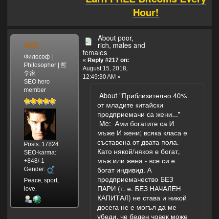
помагах.Разбира
Hour!
се това, бе доста
ангажиращо,
изискваше много
About poor,
труд и
MSL
rich, males and
разбиране от
females
Философ |
семейството
«
Reply #217 on:
Philosopher | 哲
ми.С огромен
August 15, 2018,
学家
трепет отново
12:49:30 AM »
SEO hero
очаквам 15-ти
member
About "Приблизително 40%
септември,
от младите китайски
когато някой ще
предприемачи са жени..."
ме поздрави и
Me: Ами богатите са И
каже добра
мъже И жени; всяка класа е
дума.
съставена от двата пола.
Posts: 17824
Като някой/някоя е богат,
Камен Иванов:
SEO-karma:
мъж или жена - все си е
Наистина, това е
+848/-1
богат индивид. А
един от
Gender:
предприемачество БЕЗ
начините -
Peace, sport,
ПАРИ (т. е. БЕЗ НАЧАЛЕН
добрият и
love.
КАПИТАЛ) не става и никой
всеотдаен
досега не е могъл да ме
учител спомага в
убеди, че беден човек може
много голяма