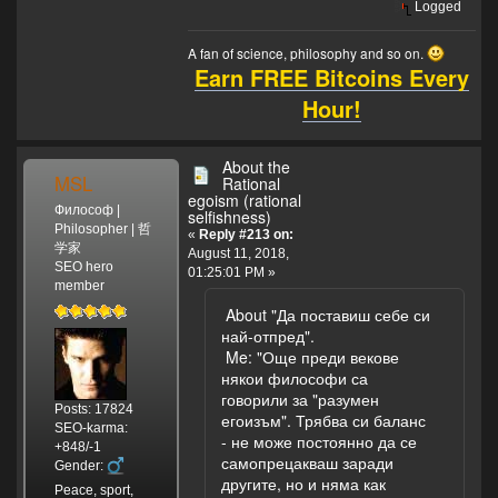
Logged
A fan of science, philosophy and so on.
Earn FREE Bitcoins Every
Hour!
About the
MSL
Rational
egoism (rational
Философ |
selfishness)
Philosopher | 哲
«
Reply #213 on:
学家
August 11, 2018,
SEO hero
01:25:01 PM »
member
About "Да поставиш себе си
най-отпред".
Me: "Още преди векове
някои философи са
говорили за "разумен
Posts: 17824
егоизъм". Трябва си баланс
SEO-karma:
- не може постоянно да се
+848/-1
самопрецакваш заради
Gender:
другите, но и няма как
Peace, sport,