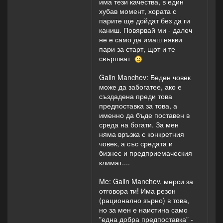
има тези качества, в един
убеди, че беден
хубав момент, хората с
човек може да
парите ще дойдат без да ги
стане богат без
каниш. Повярвай ми - далеч
пари. Че нали
не е само да имаш някви
само да си
пари за старт, щот и те
наемеш
свършват
помещение, да
си извадиш
Galin Manchev: Беден човек
разрешителни и
може да забогатее, ако е
т. н. се искат
създадена преди това
ПАРИ! (За някои
предпоставка за това, а
дейности дори
именно да бъде поставен в
ти искат да
среда на богати. За мен
представиш
няма връзка с конкретния
доказателство,
човек, а със средата и
че имаш
бизнес и предприемаческия
достатъчно пари
климат....
в банката, за да
почнеш
Me: Galin Manchev, мерси за
бизнеса!)... Да не
отговора ти! Има резон
говорим, че не
(рационално зърно) в това,
всеки може да
но за мен е наистина само
вземе кредит от
"една добра предпоставка" -
банката (а и да