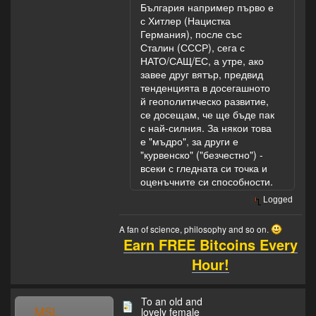
България например първо е
с Хитлер (Нацистка
Германия), после със
Сталин (СССР), сега с
НАТО/САЩ/ЕС, а утре, ако
завее друг вятър, предвид
тенденцията в досегашното
й геополитическо развитие,
се досещам, че ще бъде пак
с най-силния. За някои това
е "мъдро", за други е
"курвенско" ("безчестно") -
всеки с гледната си точка и
оценъчните си способности.
Logged
A fan of science, philosophy and so on.
Earn FREE Bitcoins Every
Hour!
To an old and
MSL
lovely female