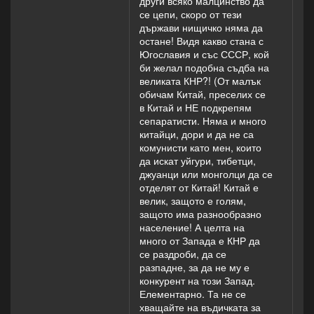
други всяко малцинство да
се цепи, скоро от тези
държави нищичко няма да
остане! Видя какво стана с
Югославия и със СССР, кой
би желал подобна съдба на
великата КНР?! (От малък
обичам Китай, преселих се
в Китай и НЕ подкрепям
сепаратисти. Няма и много
китайци, дори и да не са
комунисти като мен, които
да искат уйгури, тибетци,
джуанци или монголци да се
отделят от Китай! Китай е
велик, защото е голям,
защото има разнообразно
население! А целта на
много от Запада е КНР да
се раздроби, да се
разпадне, за да не му е
конкурент на този Запад.
Елементарно. Та не се
хващайте на въдичката за