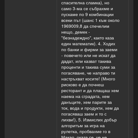
спасителна сламка), но
само 3-ма се събрахме и
пускаме по 9 комбинации
всеки път (шанс 1 към около
1969009,8 да спечелим
нещо, демек -
"безнадеждно", както каза
един математик). 4. Ходих
по банки и фирми за заеми
- повечето или не искат да
дадат, или казват такива
проценти и такива суми за
погасяване, че направо ти
настръхват косите! (Много
рисково е да почнеш
ресторант и да плащаш хем
наема на сградата, хем
данъците, хем парите за
ток, вода и продукти, хем да
погасяваш заем и то с
лихви!), 5. Измислих добър
алгоритъм за игра на
рулетка, пробвахме го в
Макао, оказа се, че не