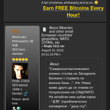
A fan of science, philosophy and so on.
Earn FREE Bitcoins Every
Hour!
About Albanian
MSL
and other small
European countries'
Философ |
geopolitics, NATO
Philosopher | 哲
(OTAN), etc
学家
«
Reply #211 on:
SEO hero
August 10, 2018,
member
04:31:29 PM »
About
"Северноатлантическият
алианс стъпва на Западните
Балкани с първата си
Posts: 17824
военна база...", me: Няма
SEO-karma:
какво друго да се очаква от
+848/-1
полуколонии на САЩ/НАТО.
Gender:
На китайски има хубав израз
Peace, sport,
- “走狗” (приблизително
love.
изговаряне - "дзоу-гоу";