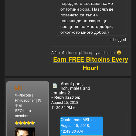
народ не е съставен само
от готини хора. Навсякъде
повечето са тъпи и
навсякъде по-скоро ще
срещнеш не много добри,
отколкото много добри.)
Logged
A fan of science, philosophy and so on.
Earn FREE Bitcoins Every
Hour!
About poor,
MSL
rich, males and
females 2
Философ |
«
Reply #220 on:
Philosopher | 哲
August 15, 2018,
学家
11:30:34 PM »
SEO hero
member
Quote from: MSL on
August 15, 2018,
12:49:30 AM