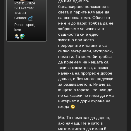
да има едно по-
Posts: 17824
балансирано положение в
SEO-karma:
света и парите нямаше да
+848/-1
са основна тема. Обаче то
Gender:
не е и до пари: трябва да не
Peace, sport,
забравяме че човекът в
love.
същността си е едно
животно при което
природните инстинкти са
силно закърнели, мутирали,
няма ги. Та може би трябва
да приемем че нещата са
такива каквито са, а всяка
наченка на прогрес е добре
дошла, и без много надежди
за развиването й. Иначе за
къщата в гората - те никъде
не са казали че няма да има
интернет и дори охрана на
входа
Me: То няма как да дадеш,
ако нямаш. Не е като в
математиката да имаш 5