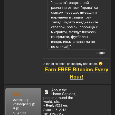
"правата", защото най-
различни от тези "права" са
съвсем несъществуващи и
нарушени в същия този
Запад, където ежедневните
стрелби, бомби, побоища с
мигранти, междуетнически
конфликти, футболен
вандализъм и какво ли не
не стихва!)"
Logged
A fan of science, philosophy and so on.
Earn FREE Bitcoins Every
Hour!
About the
MSL
Homo Sapiens,
people around the
Философ |
world, etc.
Philosopher | 哲
«
Reply #219 on:
学家
August 15, 2018,
SEO hero
10:31:24 PM »