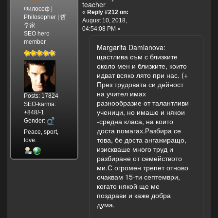
teacher
Философ |
«
Reply #212 on:
Philosopher | 哲
August 10, 2018,
学家
04:54:08 PM »
SEO hero
member
Margarita Damianova:
щастлива съм с близките
около мен и близките, които
идват всяко лято при нас. (+
През трудовата си дейност
на учител имах
Posts: 17824
разнообразие от талантливи
SEO-karma:
ученици, но имаше и някои
+848/-1
-средна класа, на които
Gender:
доста помагах.Разбира се
Peace, sport,
това, бе доста ангажиращо,
love.
изискваше много труд и
разбиране от семейството
ми.С огромен трепет отново
очаквам 15-ти септември,
когато някой ще ме
поздрави и каже добра
дума.