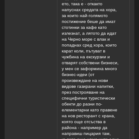
ето, така е - откакто
вземе,
напуснах средата на хора,
погасяването не
за които най-голямото
е толкова лесно
постижение беше да имат
и е доста
стотинки за кафе като
рисково, ако си
излезнат, а лятото да идат
беден и си си
на Черно море с влак и
заложил
попаднах сред хора, които
апартамента,
карат коли, пътуват в
например!)... С
чужбина на екскурзии и
една дума -
отварят собствени бизнеси,
полът не е от
у мен се заформиха много
голямо
бизнес-идеи (от
значение, от
произвеждане на нови
значение е дали
видове газирани напитки,
имаш пари или
през построяване на
нямаш пари.
специфични туристически
Бедният човек,
обекти до разни по-
от какъвто и пол
елементарни като правене
да е - все си е
на нов ресторант с храна,
беден и с много
която още отсъства в
малки (до
района - например да
никакви)
направиш пицария там,
възможности