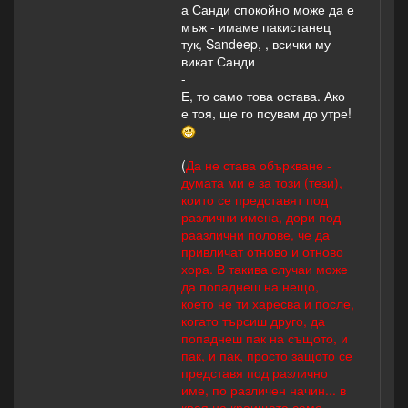
а Санди спокойно може да е
мъж - имаме пакистанец
тук, Sandeep, , всички му
викат Санди
-
Е, то само това остава. Ако
е тоя, ще го псувам до утре!
(
Да не става объркване -
думата ми е за този (тези),
които се представят под
различни имена, дори под
раазлични полове, че да
привличат отново и отново
хора. В такива случаи може
да попаднеш на нещо,
което не ти харесва и после,
когато търсиш друго, да
попаднеш пак на същото, и
пак, и пак, просто защото се
представя под различно
име, по различен начин... в
края на краищата само