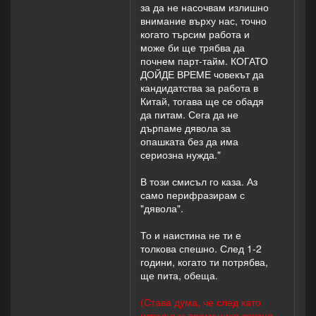
за да не насочвам излишно
внимание върху нас, точно
когато търсим работа и
може би ще трябва да
почнем парт-тайм. КОГАТО
ДОЙДЕ ВРЕМЕ човекът да
кандидатства за работа в
Китай, тогава ще се обадя
да питам. Сега да не
дърпаме дявола за
опашката без да има
сериозна нужда."
В този смисъл го каза. Аз
само перифразирам с
"дявола".
То и наистина не ти е
толкова спешно. След 1-2
години, когато ти потрябва,
ще пита, обеща.
(Става дума, че след като
изведнъж промениха закона