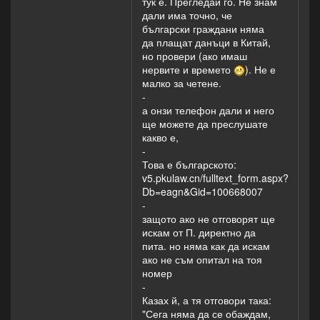
тук е. Прегледай го. Не знам
дали има точно, че
български граждани няма
да плащат данъци в Китай,
но провери (ако имаш
нервите и времето
). Не е
малко за четене.
-
а онзи телефон дали и него
ще можете да преслушате
какво е,
-
Това е българското:
v5.pkulaw.cn/fulltext_form.aspx?
Db=eagn&Gid=100668007
-
защото ако не отговорят ще
искам от П. директно да
пита. но няма как да искам
ако не съм опитал на тоя
номер
-
Казах й, а тя отговори така:
"Сега няма да се обаждам,