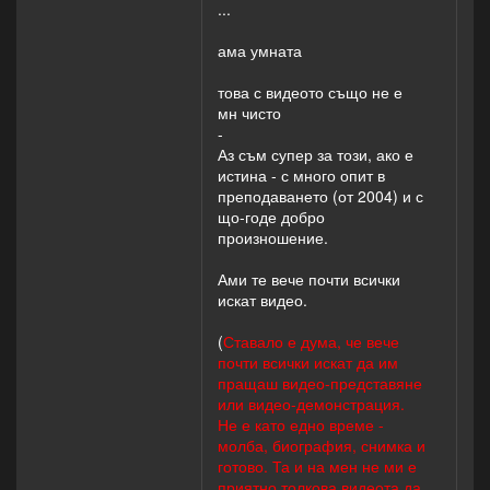
...
ама умната
това с видеото също не е
мн чисто
-
Аз съм супер за този, ако е
истина - с много опит в
преподаването (от 2004) и с
що-годе добро
произношение.
Ами те вече почти всички
искат видео.
(
Ставало е дума, че вече
почти всички искат да им
пращаш видео-представяне
или видео-демонстрация.
Не е като едно време -
молба, биография, снимка и
готово. Та и на мен не ми е
приятно толкова видеота да