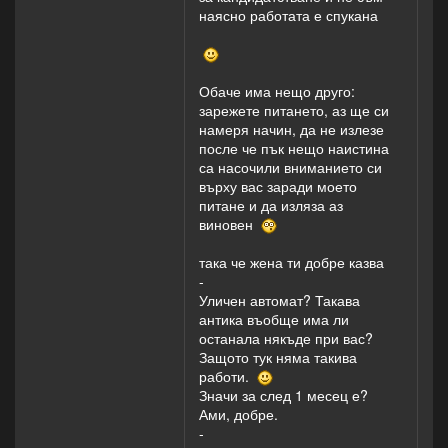
наясно работата е спукана
Обаче има нещо друго:
зарежете питането, аз ще си
намеря начин, да не излезе
после че пък нещо наистина
са насочили вниманието си
върху вас заради моето
питане и да изляза аз
виновен
така че жена ти добре казва
-
Уличен автомат? Такава
антика въобще има ли
останала някъде при вас?
Защото тук няма такива
работи.
Значи за след 1 месец е?
Ами, добре.
-