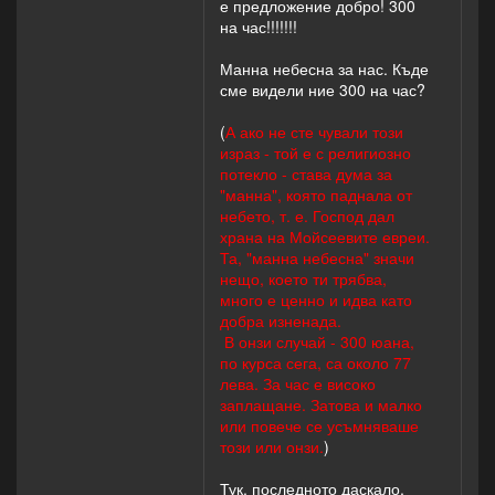
е предложение добро! 300
на час!!!!!!!
Манна небесна за нас. Къде
сме видели ние 300 на час?
(
А ако не сте чували този
израз - той е с религиозно
потекло - става дума за
"манна", която паднала от
небето, т. е. Господ дал
храна на Мойсеевите евреи.
Та, "манна небесна" значи
нещо, което ти трябва,
много е ценно и идва като
добра изненада.
В онзи случай - 300 юана,
по курса сега, са около 77
лева. За час е високо
заплащане. Затова и малко
или повече се усъмняваше
този или онзи.
)
Тук, последното даскало,