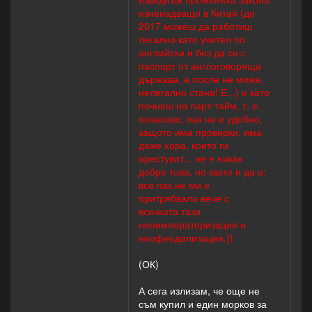
изненадващо в Китай (до
2017 можеш да работиш
легално като учител по
английски и без да си с
паспорт от англоговоряща
държава, а после не може,
нелегално стана! Е...) и като
почнеш на парт-тайм, т. е.
почасово, пак не е удобно,
защото има проверки, има
даже хора, които ги
арестуват... не е никак
добре това, но както и да е;
все пак не ми е
притрябвало вече с
всичката тази
неоимператоризация и
неофеодализация.))
(ОК)
А сега излизам, че още не
съм купил и един морков за