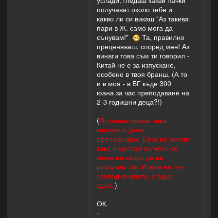
услади; гледаш какви пачки
получават около тебе и
какво ли си викаш "Аз такива
пари в Ж. само мога да
сънувам!"
Та, правилно
преценяваш, според мен! Аз
винаги това съм ти говорил -
Китай не е за изпускане,
особено в твоя бранш. (А то
и в моя - в БГ къде 300
юана за час преподаване на
2-3 годишни деца?!)
(
По онова време така
мислех и даже
препоръчвах. Сега не мисля
така и смятам колкото се
може по-скоро да не
рискувам тук. Искам на по-
свободно място, с една
дума.
)
ОК.
-