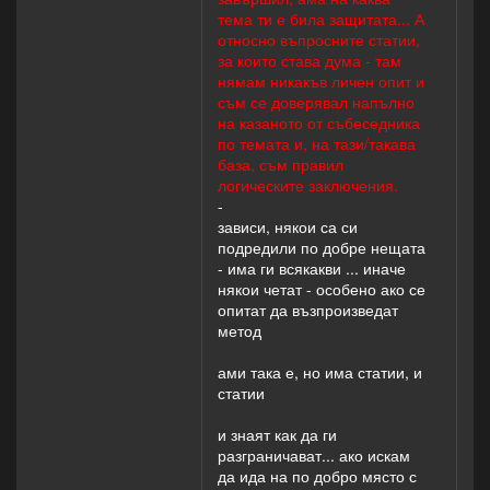
тема ти е била защитата... А
относно въпросните статии,
за които става дума - там
нямам никакъв личен опит и
съм се доверявал напълно
на казаното от събеседника
по темата и, на тази/такава
база, съм правил
логическите заключения.
-
зависи, някои са си
подредили по добре нещата
- има ги всякакви ... иначе
някои четат - особено ако се
опитат да възпроизведат
метод
ами така е, но има статии, и
статии
и знаят как да ги
разграничават... ако искам
да ида на по добро място с