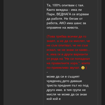
Та, 100% опитвам с тая.
Както виждаш - има ли
Пари, ВЕДНАГА се втурвам
да работя. Не бягам от
работа, АКО има шанс за
оправяне на живота.
(Това трябва всички да го
знаят, а не да си мислят, че
не съм опитвал, че не съм
искал, че не знам си какво...
е, има ги и други варианти
от рода на "Не си попаднал
на правилните хора.", които
по-приемливо звучат.
)
-
може да си е същият
чужденец дето даваше
триста предния път но под
друго име. в тия групи не
мисля че може да се знае
кой кой е