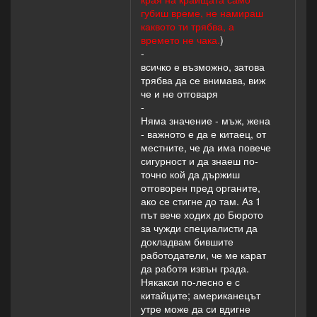
губиш време, не намираш
каквото ти трябва, а
времето не чака.
)
-
всичко е възможно, затова
трябва да се внимава, виж
че и не отговаря
-
Няма значение - мъж, жена
- важното е да е китаец, от
местните, че да има повече
сигурност и да знаеш по-
точно кой да държиш
отговорен пред органите,
ако се стигне до там. Аз 1
път вече ходих до Бюрото
за чужди специалисти да
докладвам бившите
работодатели, че ме карат
да работя извън града.
Някакси по-лесно е с
китайците; американецът
утре може да си вдигне