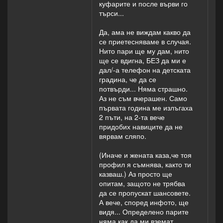
куфарите и после върви го
търси...
Да, ама не виждам какво да
се приетесняваме в случая.
Нито пари ще му дам, нито
ще се вдигна, БЕЗ да ми е
дал/-а телефон на детската
градина, че да се
потвърди... Няма страшно.
Аз не съм вчерашен. Само
първата година ме излъгаха
2 пъти, на 2-та вече
придобих навиците да не
вярвам сляпо.
(Иначе и жената каза,че тоя
профил я съмнява, както ти
казваш.) Аз просто ще
опитам, защото не трябва
да се пропускат шансовете.
А вече, според инфото, ще
видя... Определено парите
няма как да ми вземат.