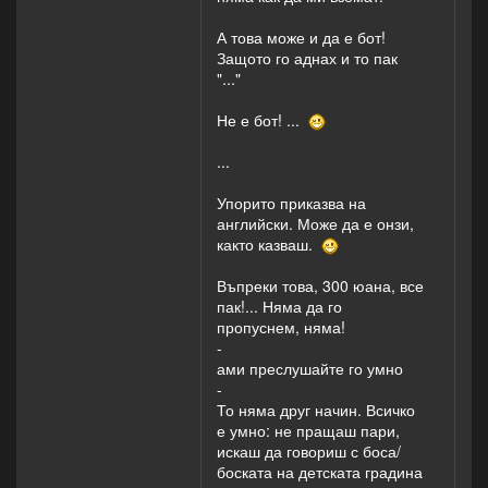
А това може и да е бот!
Защото го аднах и то пак
"..."
Не е бот! ...
...
Упорито приказва на
английски. Може да е онзи,
както казваш.
Въпреки това, 300 юана, все
пак!... Няма да го
пропуснем, няма!
-
ами преслушайте го умно
-
То няма друг начин. Всичко
е умно: не пращаш пари,
искаш да говориш с боса/
боската на детската градина