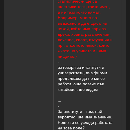
статистически ще са
щастливи тези, които имат,
а не тези които нямат.
Например, много по-
възможно е да е щастлив
някой, който има пари за
дрехи, храна, развлечения,
лечение, спорт, пътувания и
пр., отколкото някой, който
живее на улицата и няма
нищичко.)
-
аз говоря за институти и
университети, във фирми
продължава да не ми се
работи, още повече пък
китайски... ще видим
...
-
За институти - там, най-
вероятно, ще има значение.
Нещо ти се услади работата
на това поле?