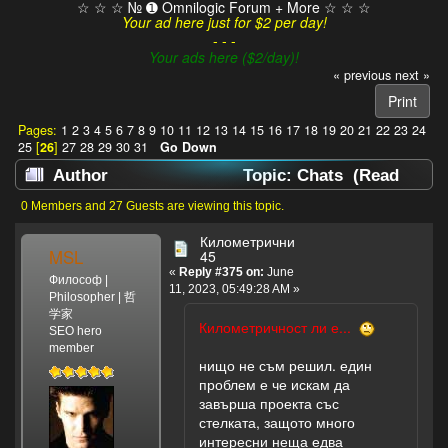
☆ ☆ ☆ № ➊ Omnilogic Forum + More ☆ ☆ ☆
Your ad here just for $2 per day!
- - -
Your ads here ($2/day)!
« previous
next »
Print
Pages:
1
2
3
4
5
6
7
8
9
10
11
12
13
14
15
16
17
18
19
20
21
22
23
24
25
[
26
]
27
28
29
30
31
Go Down
Author
Topic: Chats (Read
153983 times)
0 Members and 27 Guests are viewing this topic.
Километрични
MSL
45
«
Reply #375 on:
June
Философ |
11, 2023, 05:49:28 AM »
Philosopher | 哲
学家
Километричност ли е...
SEO hero
member
нищо не съм решил. един
проблем е че искам да
завърша проекта със
стелката, защото много
интересни неща едва