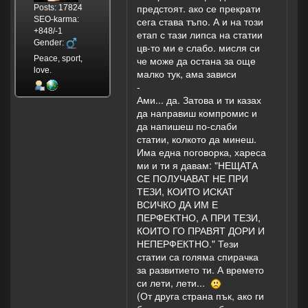
предстоят. ако се прекрати
Posts: 17824
SEO-karma:
сега става тъпо. А и на този
+848/-1
етап с тази липса на статии
Gender:
цв-то ми е слабо. мисля си
Peace, sport,
че може да остана за още
love.
малко тук, ама зависи
-
Ами... да. Затова и ти казах
да направиш компромис и
да напишеш по-слаби
статии, колкото да минеш.
Има една поговорка, хареса
ми и ти я давам: "НЕЩАТА
СЕ ПОЛУЧАВАТ НЕ ПРИ
ТЕЗИ, КОИТО ИСКАТ
ВСИЧКО ДА ИМ Е
ПЕРФЕКТНО, А ПРИ ТЕЗИ,
КОИТО ГО ПРАВЯТ ДОРИ И
НЕПЕРФЕКТНО." Тези
статии са голяма спирачка
за развитието ти. А времето
си лети, лети...
(От друга страна пък, ако ги