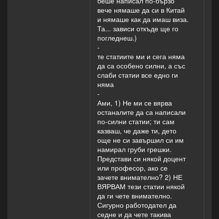
беше написал по-бързо
вече нямаше да си в Китай
и нямаше как да имаш виза.
Та... зависи откъде ще го
погледнеш.)
-
те статиите ми и сега няма
да са особено силни, а със
слаби статии все едно ги
няма
-
Ами, 1) Не ми се вярва
останалите да са написали
по-силни статии; ти сам
казваш, че даже ти, дето
още не си завършил си им
намирал груби грешки.
Представи си някой доцент
или професор, ако се
зачете внимателно? 2) НЕ
ВЯРВАМ тези статии някой
да ги чете внимателно.
Сигурно работодател да
седне и да чете такива