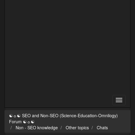
☯☼☯ SEO and Non-SEO (Science-Education-Omnilogy)
Forum ☯☼☯
Non - SEO knowledge
Other topics
Chats