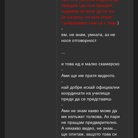
пращам (да съм пращал;
надявам се вече да не ми
се налага), но като искат -
съобразявал съм се с това.
)
-
ем, не знам, умната, аз не
нося отговорност
...
и това ид е малко скамерско
-
Ами ще им пратя видеото.
-
най добре искай официални
координати на училище
преди да се представяш
-
Ами не знам какво може да
ме излъжат толкова. Аз пари
не пращам предварително.
А някакво видео, не знам...
ще опитам, защото това си