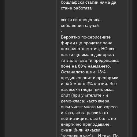
бошлафски статии няма да
стане работата
всеки си преценява
собствения случай
-
Вероятно по-сериозните
фирми ще прочетат поне
половината статия, НО все
пак ти ще имаш докторска
титла, а това ти предрешава
поне на 80% наемането.
Останалото ще е 18%
предишен опит и препоръки
и най-много 2% статии. Все
пак всеки гледа: диплома,
опит (при учителите - и
демо-класа; както вчера
онзи чиляк много ме хареса
и каза, че за разлика от
нейтивниците съм бил с по-
енергично преподаване,
онези били някакви
"заспали в час")... И така. По