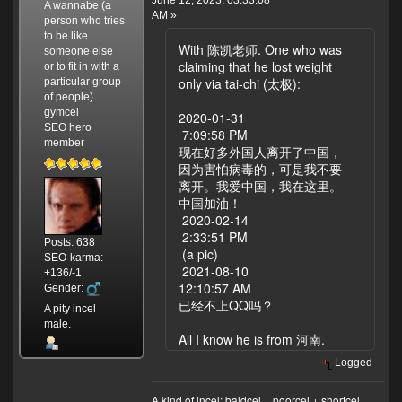
A wannabe (a
AM »
person who tries
to be like
With 陈凯老师. One who was
someone else
claiming that he lost weight
or to fit in with a
only via tai-chi (太极):
particular group
of people)
gymcel
2020-01-31
SEO hero
7:09:58 PM
member
现在好多外国人离开了中国，
因为害怕病毒的，可是我不要
离开。我爱中国，我在这里。
中国加油！
2020-02-14
2:33:51 PM
Posts: 638
(a pic)
SEO-karma:
2021-08-10
+136/-1
12:10:57 AM
Gender:
已经不上QQ吗？
A pity incel
male.
All I know he is from 河南.
Logged
A kind of incel: baldcel + poorcel + shortcel...