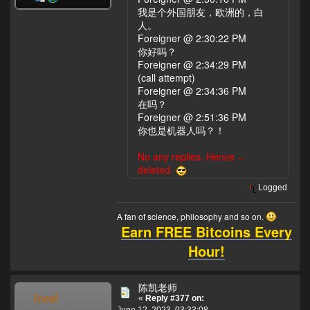
我是个外国朋友，欧洲的，白
人。
Foreigner @ 2:30:22 PM
你好吗？
Foreigner @ 2:34:29 PM
(call attempt)
Foreigner @ 2:34:36 PM
在吗？
Foreigner @ 2:51:36 PM
你也是机器人吗？！
No any replies. Hence --
deleted.
Logged
A fan of science, philosophy and so on.
Earn FREE Bitcoins Every
Hour!
陈凯老师
Incel
«
Reply #377 on:
June 12, 2023, 03:33:08