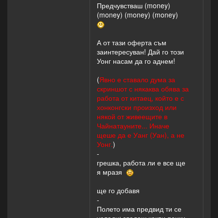
Предчувстваш (money)
(money) (money) (money)
А от тази оферта съм
заинтересуван! Дай го този
Уонг насам да го аднем!
(
Явно е ставало дума за
скриншот с някаква обява за
работа от китаец, който е с
хонконгски произход или
някой от живеещите в
Чайнатауните... Иначе
щеше да е Уанг (Уан), а не
Уонг.
)
-
грешка, работа ли е все ще
я мразя
ще го добавя
-
Полето има предвид ти се