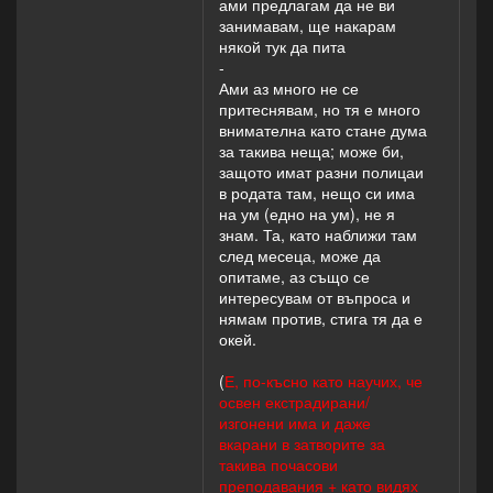
ами предлагам да не ви
занимавам, ще накарам
някой тук да пита
-
Ами аз много не се
притеснявам, но тя е много
внимателна като стане дума
за такива неща; може би,
защото имат разни полицаи
в родата там, нещо си има
на ум (едно на ум), не я
знам. Та, като наближи там
след месеца, може да
опитаме, аз също се
интересувам от въпроса и
нямам против, стига тя да е
окей.
(
Е, по-късно като научих, че
освен екстрадирани/
изгонени има и даже
вкарани в затворите за
такива почасови
преподавания + като видях