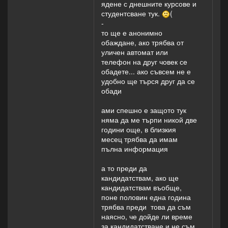
ядене с днешните курсове и
студентсване тук.
(
-
то ще е анонимно
обаждане, ако трябва от
уличен автомат или
телефон на друг човек се
обадете... ако съвсем не е
удобно ще търся друг да се
обади
ами спешно е защото тук
няма да ме търпи никой две
години още, в близкия
месец трябва да имам
пълна информация
а то преди да
кандидатствам, ако ще
кандидатствам въобще,
поне половин една година
трябва преди това да съм
наясно, че дойде ли време
за кандидатстване и не съм