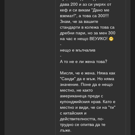
дава 200 и аз си умрях от
кеф и си викам "Дано ме
вземат!", а това са 300!!!
Знам, че за вашите
стандарти в колежа това са
дребни пари, но за мен 300
на час е нещо ВЕУИКО!
-
нещо е мълчалив
-
А то не е ли жена това?
Мисля, че е жена. Няма как
"Санди" да е мъж. Но няма
значение. Поне да е нещо
местно, не както
американеца преди с
купонджийския нрав. Като е
местно и види, че си на "ти"
с китайския и
действителността, по-
трудно се опитва да те
лъже.