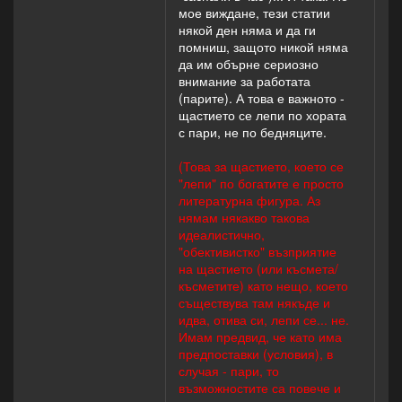
мое виждане, тези статии
някой ден няма и да ги
помниш, защото никой няма
да им обърне сериозно
внимание за работата
(парите). А това е важното -
щастието се лепи по хората
с пари, не по бедняците.
(Това за щастието, което се
"лепи" по богатите е просто
литературна фигура. Аз
нямам някакво такова
идеалистично,
"обективистко" възприятие
на щастието (или късмета/
късметите) като нещо, което
съществува там някъде и
идва, отива си, лепи се... не.
Имам предвид, че като има
предпоставки (условия), в
случая - пари, то
възможностите са повече и