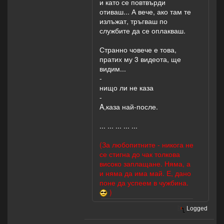
и като се повтвърди
отиваш... А вече, ако там те
излъжат, тръгваш по
службите да се оплакваш.
Странно човече е това,
пратих му 3 видеота, ще
видим...
-
нищо ли не каза
-
A,каза най-после.
... ... ... ... ...
(За любопитните - никога не
се стигна до чак толкова
високо заплащане. Няма, а
и няма да има май. Е, дано
поне да успеем в чужбина.
)
Logged