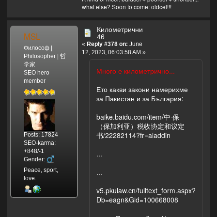
what else? Soon to come: oldcel!!!
Километрични
MSL
46
«
Reply #378 on:
June
Философ |
12, 2023, 06:03:58 AM »
Philosopher | 哲
学家
Много е километрично...
SEO hero
member
Ето какви закони намерихме
за Пакистан и за България:
baike.baidu.com/item/中·保
（保加利亚）税收协定和议定
书/22282114?fr=aladdin
Posts: 17824
SEO-karma:
+848/-1
...
Gender:
Peace, sport,
...
love.
v5.pkulaw.cn/fulltext_form.aspx?
Db=eagn&Gid=100668008