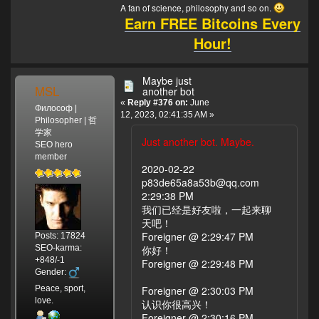
A fan of science, philosophy and so on.
Earn FREE Bitcoins Every
Hour!
Maybe just
MSL
another bot
«
Reply #376 on:
June
Философ |
12, 2023, 02:41:35 AM »
Philosopher | 哲
学家
Just another bot. Maybe.
SEO hero
member
2020-02-22
p83de65a8a53b@qq.com
2:29:38 PM
我们已经是好友啦，一起来聊
天吧！
Foreigner @ 2:29:47 PM
Posts: 17824
SEO-karma:
你好！
+848/-1
Foreigner @ 2:29:48 PM
Gender:
Peace, sport,
Foreigner @ 2:30:03 PM
love.
认识你很高兴！
Foreigner @ 2:30:16 PM