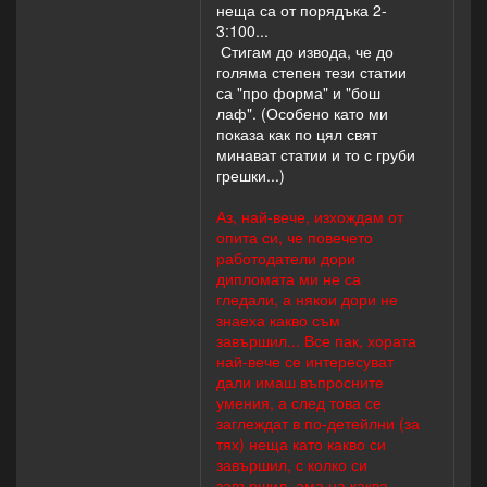
неща са от порядъка 2-
3:100...
Стигам до извода, че до
голяма степен тези статии
са "про форма" и "бош
лаф". (Особено като ми
показа как по цял свят
минават статии и то с груби
грешки...)
Аз, най-вече, изхождам от
опита си, че повечето
работодатели дори
дипломата ми не са
гледали, а някои дори не
знаеха какво съм
завършил... Все пак, хората
най-вече се интересуват
дали имаш въпросните
умения, а след това се
заглеждат в по-детейлни (за
тях) неща като какво си
завършил, с колко си
завършил, ама на каква