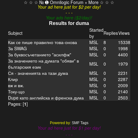
☆ ☆ ☆ № ➊ Omnilogic Forum + More ☆ ☆ ☆
Your ad here just for $2 per day!
- - -
Your ads here ($2/day)!
Results for duma
Started
Subject
Replies
Views
by
Как се пише правилно това-онова
MSL
8
15338
За SWAG
MSL
0
1998
За буквосъчетанието "асилфж"
MSL
0
4400
За значението на думата "обяви" в
MSL
0
1979
българския език
Ся - значенията на тази дума
MSL
0
2231
Клир
MSL
0
2287
вж и вж.
MSL
0
2009
Току-що
MSL
0
2140
Dupe като английска и френска дума
MSL
0
2503
Pages: [
1
]
Powered by:
SMF Tags
Your ad here just for $1 per day!
- - -