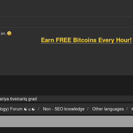
o on.
Earn FREE Bitcoins Every Hour!
ariya
6veicariq
grad
ilogy) Forum ☯☼☯
Non - SEO knowledge
Other languages