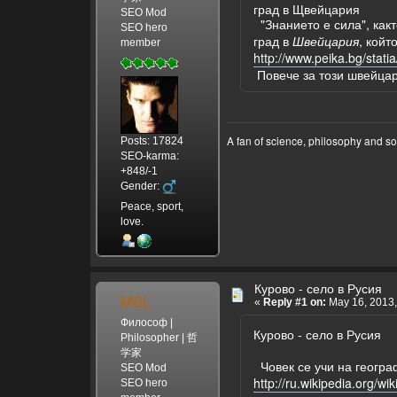
град в Щвейцария
SEO Mod
"Знанието е сила", как
SEO hero
град в
Швейцария
, койт
member
http://www.peika.bg/stati
Повече за този швейцар
A fan of science, philosophy and s
Posts: 17824
SEO-karma:
+848/-1
Gender:
Peace, sport,
love.
Курово - село в Русия
MSL
«
Reply #1 on:
May 16, 2013,
Философ |
Курово - село в Русия
Philosopher | 哲
学家
Човек се учи на геогра
SEO Mod
http://ru.wikiped
SEO hero