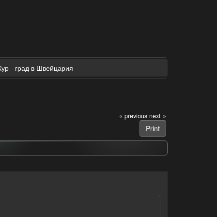
Кур - град в Швейцария
« previous
next »
Print