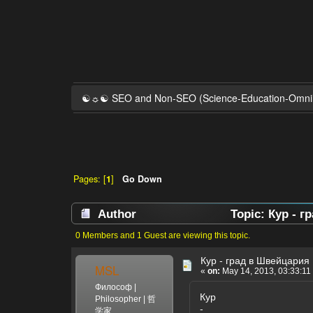
☯☼☯ SEO and Non-SEO (Science-Education-Omn
Pages: [
1
]
Go Down
Author
Topic: Кур - г
0 Members and 1 Guest are viewing this topic.
Кур - град в Швейцария
MSL
«
on:
May 14, 2013, 03:33:11
Философ |
Кур
Philosopher | 哲
-
学家