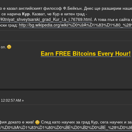
то е казал английският философ Ф.Бейкън. Днес ще разширим наше
о се нарича
Кур
. Казват, че Кур е китен град -
a/Kitniyat_shveytsarski_grad_Kur_l.a_i.76769.html
. А това пък е сайта 
ски град:
http://bg.wikipedia.org/wiki/%D0%9A%D1%83%D1%8
o on.
Earn FREE Bitcoins Every Hour!
 12:02:57 AM »
фия докато е жив!
След като научих за град Кур, сега научих и з
ia.org/wiki/%D0%9A%D1%83%D1%80%D0%BE%D0%B2%D0%BE_%