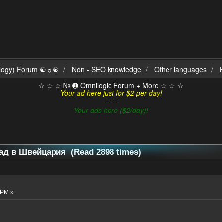
ilogy) Forum ☯☼☯
Non - SEO knowledge
Other languages
☆ ☆ ☆ № ➊ Omnilogic Forum + More ☆ ☆ ☆
Your ad here just for $2 per day!
- - -
Your ads here ($2/day)!
рад в Швейцария (Read 2898 times)
 PM »