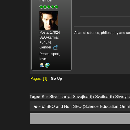
member
A fan of science, philosophy and s
Posts: 17824
SEO-karma:
+848/-1
Gender:
Peace, sport,
love.
Pages: [
1
]
Go Up
Tags:
Kur
Shveitsariya
Shvejtsarija
Sveitsariia
Shveyts
☯☼☯ SEO and Non-SEO (Science-Education-Omn