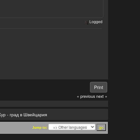
Logged
Print
« previous
next »
Кур - град в Швейцария
Jump to: