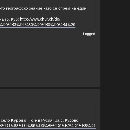
то географско знание като се спрем на един
на гр. Кур:
http://www.chur.ch/de/
.
0_%28%D0%B3%D1%80%D0%B0%D0%B4%29
Logged
а село
Курово
. То е в Русия. За с. Курово:
28%D0%9B%D1%83%D1%85%D0%BE%D0%B2%D0%B8%D1%86%D0%B