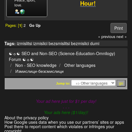
Peace, sport,
Hour!
вот
love.
конца!
Pages: [
1
]
2
Go Up
Print
« previous
next »
Tags:
izmislitsi
izmislici
bezsmislitsi
bezmislici
dumi
☯☼☯ SEO and Non-SEO (Science-Education-Omnilogy)
Forum ☯☼☯
Non - SEO knowledge
Other languages
Измислици-безсмислици
Jump to:
Your ad here just for $1 per day!
- - -
Your ads here ($1/day)!
About the privacy policy
How Google uses data when you use our partners’ sites or apps
Post there to report content which violates or infringes your
copyright.