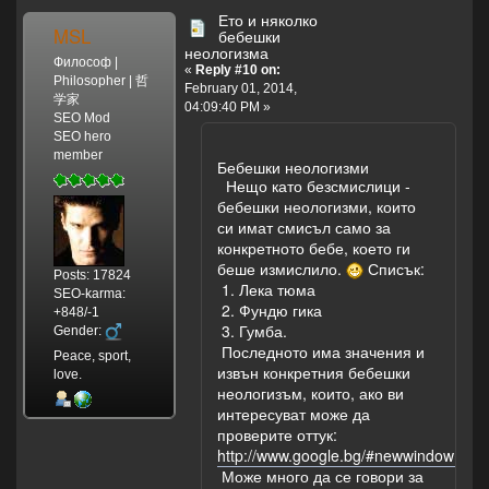
себе,
кузнечик,
Ето и няколко
Такого вот конца!
MSL
бебешки
В
неологизма
траве
Философ |
«
Reply #10 on:
сидел
Philosopher | 哲
February 01, 2014,
кузнечик,
学家
04:09:40 PM »
Совсем
SEO Mod
SEO hero
как
member
Можете да
огуречик
Бебешки неологизми
видите текста и
Зелененький
Нещо като безсмислици -
да я чуете тук:
он
бебешки неологизми, които
http://puzkarapuz.ru/content/1305.
был!
си имат смисъл само за
При по-малките
Представьте
конкретното бебе, което ги
деца и/или при
себе,
беше измислило.
Списък:
Posts: 17824
по-големите,
Представьте
1. Лека тюма
SEO-karma:
които не бяха
себе,
2. Фундю гика
+848/-1
силни по руски,
Совсем
3. Гумба.
Gender:
често
как
Последното има значения и
Peace, sport,
повтарящото се
огуречик,
извън конкретния бебешки
love.
"представьте
Представьте
неологизъм, които, ако ви
себе" беше
себе,
интересуват може да
възприето като
Представьте
проверите оттук:
полу-
себе,
http://www.google.bg/#newwind
българското
Зелененький
Може много да се говори за