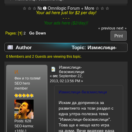
☆ ☆ ☆ № ➊ Omnilogic Forum + More ☆ ☆ ☆
Your ad here just for $2 per day!
- - -
Your ads here ($2/day)!
« previous
next »
Pages: [
1
]
2
Go Down
Print
Author
Topic: Измислици-
безсмислици (Read 14416 times)
0 Members and 2 Guests are viewing this topic.
Измислици-
И.
безсмислици
«
on:
September 22,
Фен и то голям!
2013, 02:13:56 PM »
SEO hero
member
Измислици-безсмислици
Искам да допринеса за
развитието на този раздел с
една ултра-полезна тема
"Измислици-безсмислици".
Posts: 628
Това ще е нещо като игра
SEO-karma:
на думи. Вече видяхме една
+169/-1