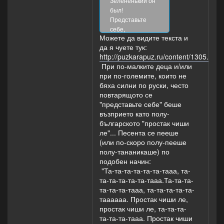
Зелененький он
был!
Представьте
себе,
Можете да видите текста и
Представьте
да я чуете тук:
себе,
http://puzkarapuz.ru/content/1305.
Совсем как
При по-малките деца и/или
огуречик,
при по-големите, които не
Представьте
бяха силни по руски, често
себе,
повтарящото се
Представьте
"представьте себе" беше
себе,
възприето като полу-
Зелененький он
българското "простак чиши
был!
ле"... Песента се пееше
(или по-скоро полу-пееше
Он ел одну лишь
полу-тананикаше) по
травку,
подобен начин:
Он ел одну лишь
"Та-та-та-та-та-та-тааа, та-
травку,
та-та-та-та-та-тааа.Та-та-та-
Не трогал и
та-та-та-тааа, та-та-та-та-та-
козявку
таааааа. Простак чиши ле,
И с мухами
простак чиши ле, та-та-та-
дружил!
та-та-та-тааа. Простак чиши
Представьте