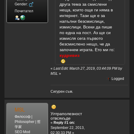
друга тема за смислени
Gender:
неща, които още ги няма в
Почитател
интернет. Тази ще е за
напълни безсмислици,
измислици. Всеки да пише
по една на пост. Аз ще си
измисля сега първото
безсмислено нещо, че да
започнем играта. Ето ми го:
кудривиз
«
Last Edit: March 27, 2019, 03:44:09 PM by
MSL
»
Logged
Сигурен съм.
MSL
Ултраполезност
Философ |
отвсякъде
Philosopher | 哲
«
Reply #1 on:
学家
September 22, 2013,
SEO Mod
02:30:33 PM »