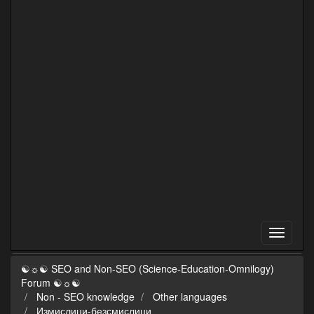
☯☼☯ SEO and Non-SEO (Science-Education-Omnilogy)
Forum ☯☼☯
Non - SEO knowledge
Other languages
Измислици-безсмислици