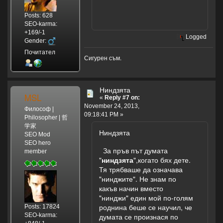
Posts: 628
SEO-karma:
+169/-1
Logged
Gender:
Почитател
Сигурен съм.
Ниндзята
MSL
«
Reply #7 on:
November 24, 2013,
Философ |
09:18:41 PM »
Philosopher | 哲
学家
Ниндзята
SEO Mod
SEO hero
За пръв път думата
member
"
ниндзята
",когато бях дете.
Тя трябваше да означава
"нинджите". Не знам по
какъв начин вместо
"нинджи" един мой по-голям
роднина беше се научил, че
Posts: 17824
SEO-karma:
думата се произнася по