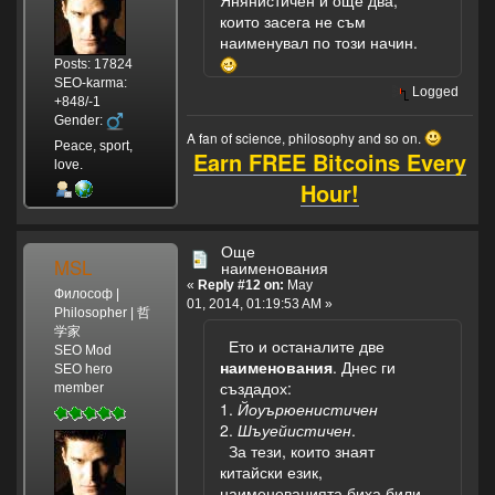
Янянистичен и още два,
оригинала!
себе,
които засега не съм
Имаше и
Не
наименувал по този начин.
вариант с "па"
трогал
Posts: 17824
вместо с "та", но
и
SEO-karma:
все тая...
Logged
козявку,
+848/-1
Песничката е
Представьте
Gender:
поучителна,
себе,
A fan of science, philosophy and so on.
Peace, sport,
Earn FREE Bitcoins Every
обаче.
Представьте
love.
себе,
Hour!
И
с
мухами
Още
дружил!
MSL
наименования
«
Reply #12 on:
May
Философ |
Но
01, 2014, 01:19:53 AM »
Philosopher | 哲
вот
学家
Ето и останалите две
пришла
SEO Mod
наименования
. Днес ги
лягушка,
SEO hero
създадох:
Но
member
1.
Йоуърюенистичен
вот
2.
Шъуейистичен
.
пришла
За тези, които знаят
лягушка-
китайски език,
Прожорливое
наименованията биха били
брюшко