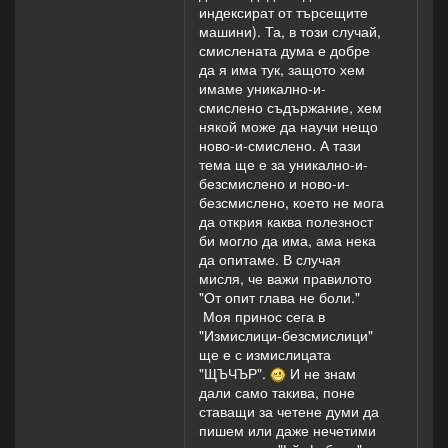
индексират от търсещите
машини). Та, в този случай,
смислената дума е добре
да я има тук, защото хем
имаме уникално-и-
смислено съдържание, хем
някой може да научи нещо
ново-и-смислено. А тази
тема ще е за уникално-и-
безсмислено и ново-и-
безсмислено, което не мога
да открия каква полезност
би могло да има, ама нека
да опитаме. В случая
мисля, че важи правилото
"От опит глава не боли."
Моя принос сега в
"Измислици-безсмислици"
ще е с измислицата
"ЩЪЧЪР".
И не знам
дали само такива, поне
ставащи за четене думи да
пишем или даже нечетими