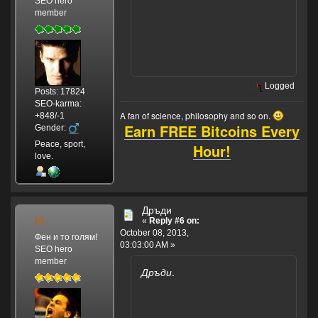
SEO hero
member
Logged
Posts: 17824
SEO-karma:
A fan of science, philosophy and so on.
+848/-1
Earn FREE Bitcoins Every
Gender:
Peace, sport,
Hour!
love.
Дръди
И.
«
Reply #6 on:
October 08, 2013,
Фен и то голям!
03:03:00 AM »
SEO hero
member
Дръди
.