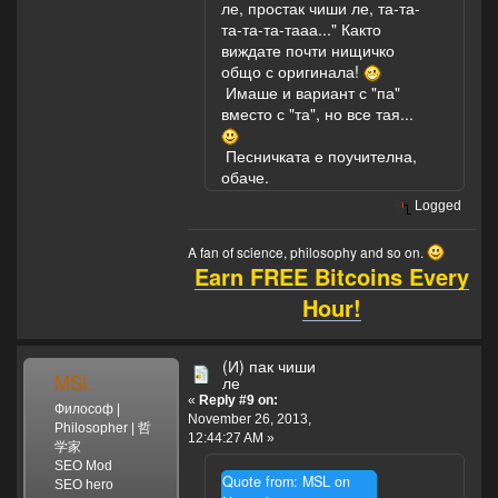
ле, простак чиши ле, та-та-
себе,
та-та-та-тааа..." Както
Представьте
виждате почти нищичко
себе,
общо с оригинала!
Не трогал и
Имаше и вариант с "па"
козявку,
вместо с "та", но все тая...
Представьте
себе,
Песничката е поучителна,
Представьте
обаче.
себе,
И с мухами
Logged
дружил!
A fan of science, philosophy and so on.
Но вот пришла
Earn FREE Bitcoins Every
лягушка,
Hour!
Но вот пришла
лягушка-
Прожорливое
(И) пак чиши
брюшко
MSL
ле
И съела кузнеца!
«
Reply #9 on:
Философ |
Представьте
November 26, 2013,
Philosopher | 哲
себе,
12:44:27 AM »
学家
Представьте
SEO Mod
себе,
Quote from: MSL on
SEO hero
Прожорливое