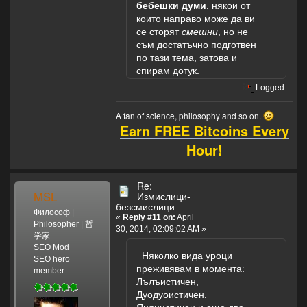
"простак чиши
он
бебешки думи
, някои от
ле"... Песента се
был!
които направо може да ви
пееше (или по-
се сторят
смешни
, но не
скоро полу-
Он
съм достатъчно подготвен
пееше полу-
ел
по тази тема, затова и
тананикаше) по
одну
спирам дотук.
подобен начин:
лишь
Logged
"Та-та-та-та-та-
травку,
та-тааа, та-та-
Он
A fan of science, philosophy and so on.
та-та-та-та-
ел
Earn FREE Bitcoins Every
тааа.Та-та-та-та-
одну
та-та-тааа, та-
лишь
Hour!
та-та-та-та-
травку,
таааааа.
Не
Простак чиши
трогал
Re:
MSL
Измислици-
ле, простак чиши
и
безсмислици
ле, та-та-та-та-
козявку
Философ |
«
Reply #11 on:
April
та-та-тааа.
И
Philosopher | 哲
30, 2014, 02:09:02 AM »
Простак чиши
с
学家
ле, простак чиши
мухами
SEO Mod
Няколко вида уроци
SEO hero
ле, та-та-та-та-
дружил!
преживявам в момента:
member
та-тааа..." Както
Представьте
Лълъистичен,
виждате почти
себе,
Дуодуоистичен,
нищичко общо с
Представьте