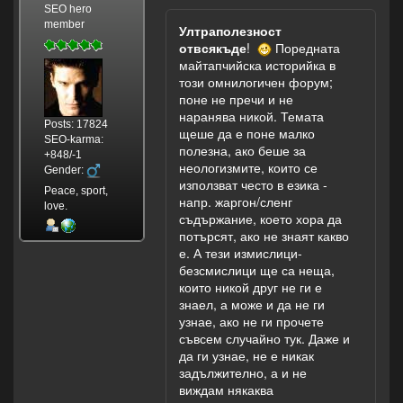
SEO hero
member
Ултраполезност
отвсякъде
!
Поредната
майтапчийска историйка в
този омнилогичен форум;
поне не пречи и не
наранява никой. Темата
Posts: 17824
щеше да е поне малко
SEO-karma:
полезна, ако беше за
+848/-1
неологизмите, които се
Gender:
използват често в езика -
Peace, sport,
напр. жаргон/сленг
love.
съдържание, което хора да
потърсят, ако не знаят какво
е. А тези измислици-
безсмислици ще са неща,
които никой друг не ги е
знаел, а може и да не ги
узнае, ако не ги прочете
съвсем случайно тук. Даже и
да ги узнае, не е никак
задължително, а и не
виждам някаква