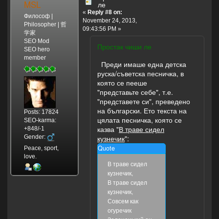
MSL
ле
«
Reply #8 on:
Философ |
November 24, 2013,
Philosopher | 哲
09:43:56 PM »
学家
SEO Mod
Простак чиши ле
SEO hero
member
Преди имаше една детска
руска/съветска песничка, в
която се пееше
"представьте себе", т.е.
"представете си", преведено
на български. Ето текста на
Posts: 17824
цялата песничка, която се
SEO-karma:
казва "
В траве сидел
+848/-1
Gender:
кузнечик
":
Quote
Peace, sport,
love.
В траве сидел
кузнечик,
В траве сидел
кузнечик,
Совсем как
огуречик