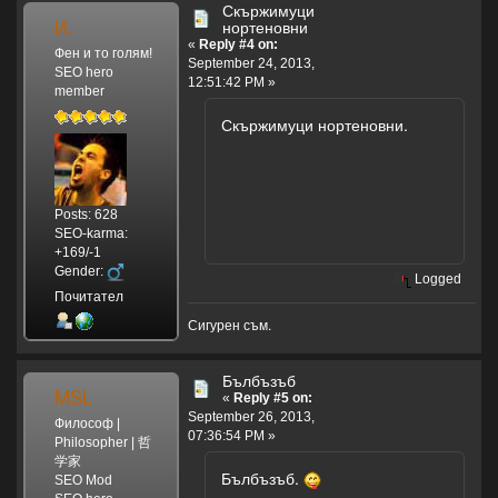
Скържимуци
И.
нортеновни
«
Reply #4 on:
Фен и то голям!
September 24, 2013,
SEO hero
12:51:42 PM »
member
Скържимуци нортеновни.
Posts: 628
SEO-karma:
+169/-1
Gender:
Logged
Почитател
Сигурен съм.
Бълбъзъб
MSL
«
Reply #5 on:
September 26, 2013,
Философ |
07:36:54 PM »
Philosopher | 哲
学家
Бълбъзъб.
SEO Mod