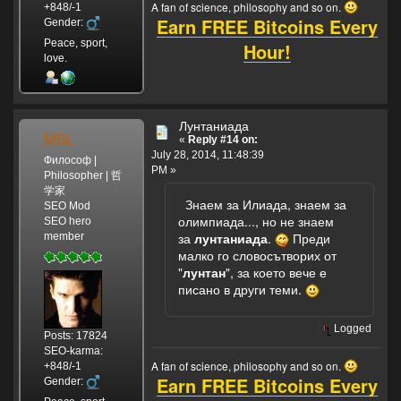
думал,
A fan of science, philosophy and so on.
+848/-1
Earn FREE Bitcoins Every
не
Gender:
гадал
Peace, sport,
Hour!
он,
love.
Никак
не
ожидал
Лунтаниада
он
MSL
«
Reply #14 on:
Такого
July 28, 2014, 11:48:39
вот
Философ |
PM »
конца!
Philosopher | 哲
学家
Представьте
Знаем за Илиада, знаем за
SEO Mod
себе,
олимпиада..., но не знаем
SEO hero
Представьте
за
лунтаниада
.
Преди
member
себе,
малко го словосътворих от
Никак
"
лунтан
", за което вече е
не
писано в други теми.
ожидал
он,
Представьте
Logged
Posts: 17824
себе,
SEO-karma:
Представьте
A fan of science, philosophy and so on.
+848/-1
Earn FREE Bitcoins Every
себе,
Gender:
Такого