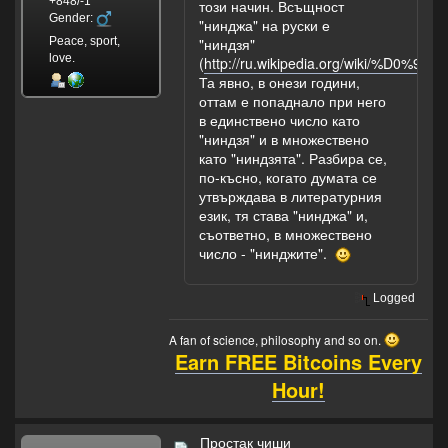
+848/-1
този начин. Всъщност
Gender:
"нинджа" на руски е
Peace, sport,
"ниндзя"
love.
(
http://ru.wikipedia.org/wiki/%
Та явно, в онези години,
оттам е попаднало при него
в единствено число като
"ниндзя" и в множествено
като "ниндзята". Разбира се,
по-късно, когато думата се
утвърждава в литературния
език, тя става "нинджа" и,
съответно, в множествено
число - "нинджите".
Logged
A fan of science, philosophy and so on.
Earn FREE Bitcoins Every
Hour!
Простак чиши