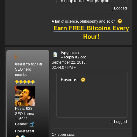
от сорта на "Ьйтфчбржв".
Logged
A fan of science, philosophy and so on.
Earn FREE Bitcoins Every
Hour!
Брузогиз
И.
«
Reply #2 on:
September 22, 2013,
Фен и то голям!
02:44:07 PM »
SEO hero
member
Брузогиз.
Posts: 628
SEO-karma:
+169/-1
Logged
Gender:
Почитател
Сигурен съм.