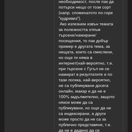
необходимост, после пак да
потърси нещо от този сорт
(напр. споменатото по-горе
"кудривиз").
Ако излезнем извън темата
за полезността откъм
търсене/намиране/
посещения, то пак добър
пример е другата тема, за
нещата, които са смислени,
но още ги няма в
интернет(най-вероятно, т.е.
при търсене с Гугъл не се
намират в резултатите и по
тази логика, най-вероятно,
не са публикувани досега
онлайн, макар и да не е
100% задължително, защото
някои може да са
публикувани, но още да не
са индексирани, а други
може просто да не са за
публично представяне, т.е.
да не е дадено да се