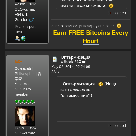
Posts: 17824
имали някакъв смисъл.
И
SEO-karma:
съела
Logged
+848/-1
кузнеца!
Gender:
Представьте
A fan of science, philosophy and so on.
Peace, sport,
себе,
Earn FREE Bitcoins Every
love.
Представьте
Hour!
себе,
Прожорливое
брюшко,
Оптърмизация
Представьте
MSL
«
Reply #13 on:
себе,
May 02, 2014, 02:24:09
Представьте
Философ |
AM »
Philosopher | 哲
себе,
学家
И
Оптърмизация
.
(Нещо
SEO Mod
съела
като
алюзия
за
SEO hero
кузнеца!
"оптимизация".)
member
Не
думал,
не
гадал
Logged
он,
Posts: 17824
Не
SEO-karma: