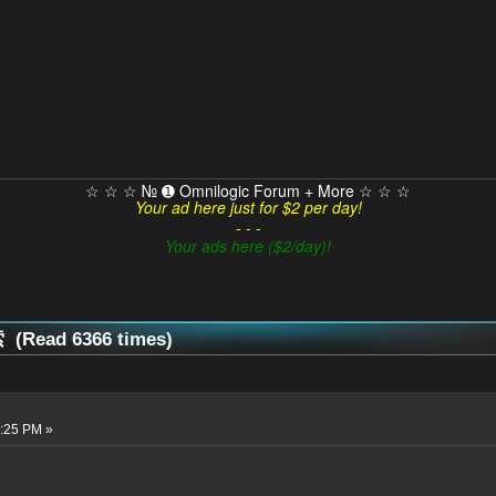
☆ ☆ ☆ № ➊ Omnilogic Forum + More ☆ ☆ ☆
Your ad here just for $2 per day!
- - -
Your ads here ($2/day)!
(Read 6366 times)
1:25 PM »