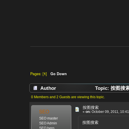
Pages: [
1
]
Go Down
Author
Topic: 按图搜索 
0 Members and 2 Guests are viewing this topic.
按图搜索
SEO
«
on:
October 09, 2011, 10:4
SEO master
按图搜索
SEO Admin
SEO hero