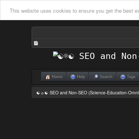
This website uses cookies to ensure you get the best e
Home
Help
Search
Tags
☯☼☯ SEO and Non-SEO (Science-Education-Omn