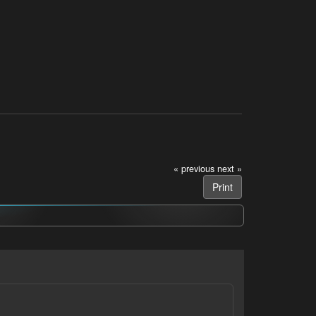
« previous
next »
Print