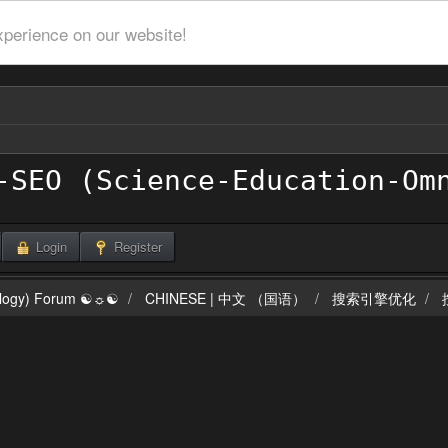
xperience on our website!
Login
Register
ilogy) Forum ☯☼☯
CHINESE | 中文 （国语）
搜索引擎优化