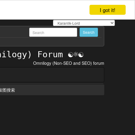
I got it!
Omnilogy (Non-SEO and SEO) forum
按图搜索