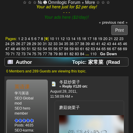
☆ ☆ ☆ № ➊ Omnilogic Forum + More ☆ ☆ ☆
Your ad here just for $2 per day!
- - -
Your ads here ($2/day)!
« previous
next »
Print
Pages:
1
2
3
4
5
6
7
8
[
9
]
10
11
12
13
14
15
16
17
18
19
20
21
22
23
24
25
26
27
28
29
30
31
32
33
34
35
36
37
38
39
40
41
42
43
44
45
46
47
48
49
50
51
52
53
54
55
56
57
58
59
60
61
62
63
64
65
66
67
68
69
70
71
72
73
74
75
76
77
78
79
80
81
82
83
84
...
110
Go Down
Author
Topic: 家常菜 (Read
1385922 times)
0 Members and 289 Guests are viewing this topic.
冬菇炒栗子
英语课
«
Reply #120 on:
August 28, 2011,
学习英语
11:58:09 AM »
SEO Global
mod
蘑菇烧栗子
SEO hero
member
Posts: 4635
SEO-karma: