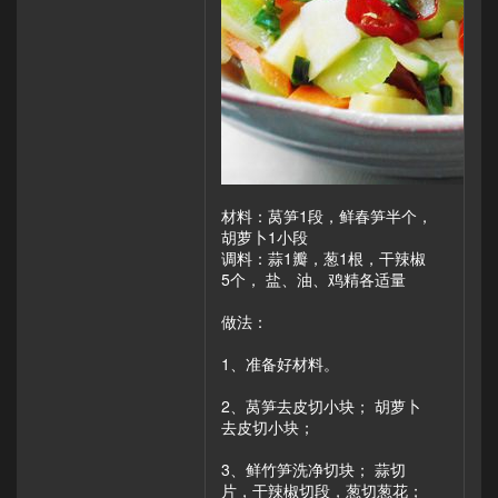
材料：莴笋1段，鲜春笋半个，
胡萝卜1小段
调料：蒜1瓣，葱1根，干辣椒
5个， 盐、油、鸡精各适量
做法：
1、准备好材料。
2、莴笋去皮切小块； 胡萝卜
去皮切小块；
3、鲜竹笋洗净切块； 蒜切
片，干辣椒切段，葱切葱花；