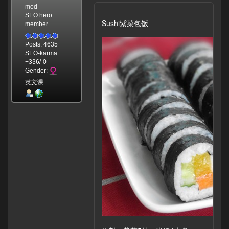
mod
SEO hero
Sushi紫菜包饭
member
Posts: 4635
SEO-karma:
+336/-0
Gender:
英文课