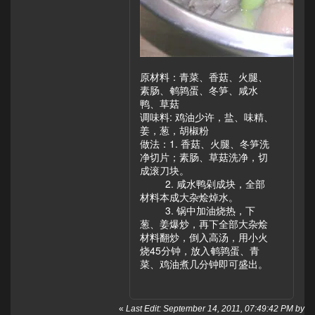
原材料：青菜、香菇、火腿、
素肠、鹌鹑蛋、冬笋、咸水
鸭、草菇
调味料: 鸡油少许，盐、味精、
姜，葱，胡椒粉
做法：1. 香菇、火腿、冬笋洗
净切片；素肠、草菇洗净，切
成滚刀块。
2. 咸水鸭剁成块，全部
材料本成大杂烩焯水。
3. 锅中加油烧热，下
葱、姜爆炒，再下全部大杂烩
材料翻炒，倒入高汤，用小火
烧45分钟，放入鹌鹑蛋、青
菜、鸡油煮几分钟即可盛出。
«
Last Edit: September 14, 2011, 07:49:42 PM by