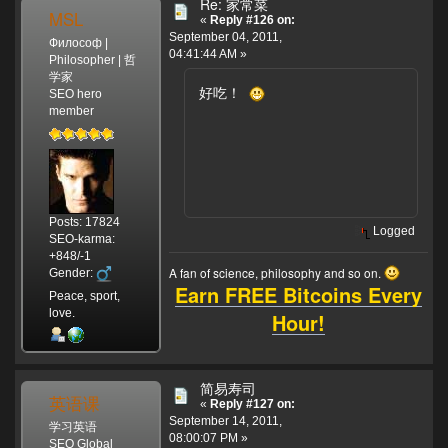
Re: 家常菜
MSL
«
Reply #126 on:
September 04, 2011,
Философ |
04:41:44 AM »
Philosopher | 哲
学家
好吃！
SEO hero
member
Posts: 17824
Logged
SEO-karma:
+848/-1
A fan of science, philosophy and so on.
Gender:
Earn FREE Bitcoins Every
Peace, sport,
love.
Hour!
简易寿司
英语课
«
Reply #127 on:
September 14, 2011,
学习英语
08:00:07 PM »
SEO Global