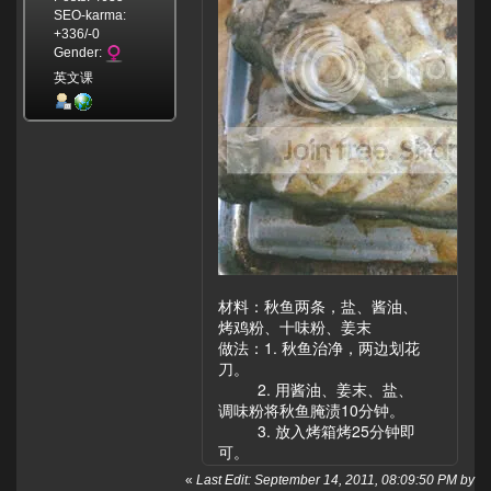
SEO-karma:
+336/-0
Gender:
英文课
材料：秋鱼两条，盐、酱油、
烤鸡粉、十味粉、姜末
做法：1. 秋鱼治净，两边划花
刀。
2. 用酱油、姜末、盐、
调味粉将秋鱼腌渍10分钟。
3. 放入烤箱烤25分钟即
可。
«
Last Edit: September 14, 2011, 08:09:50 PM by