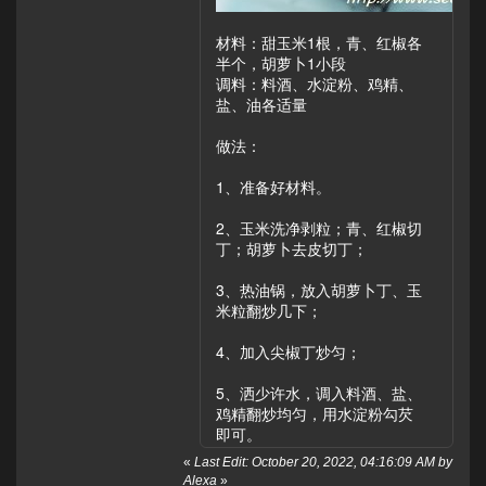
材料：甜玉米1根，青、红椒各
半个，胡萝卜1小段
调料：料酒、水淀粉、鸡精、
盐、油各适量
做法：
1、准备好材料。
2、玉米洗净剥粒；青、红椒切
丁；胡萝卜去皮切丁；
3、热油锅，放入胡萝卜丁、玉
米粒翻炒几下；
4、加入尖椒丁炒匀；
5、洒少许水，调入料酒、盐、
鸡精翻炒均匀，用水淀粉勾芡
即可。
«
Last Edit: October 20, 2022, 04:16:09 AM by
Alexa
»