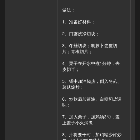
做法：
1。准备好材料；
2、口蘑洗净切块；
3、冬菇切块；胡萝卜去皮切
片；青椒切片；
4、栗子在开水中煮1分钟，去
皮切半；
5、锅中加油烧热，倒入冬菇、
蘑菇煸炒；
6、炒软后加酱油、白糖和盐调
味；
7、加入栗子，加鸡汤3勺，盖
上盖子小火焖煮；
8、汁将要干时，加鸡精少许炒