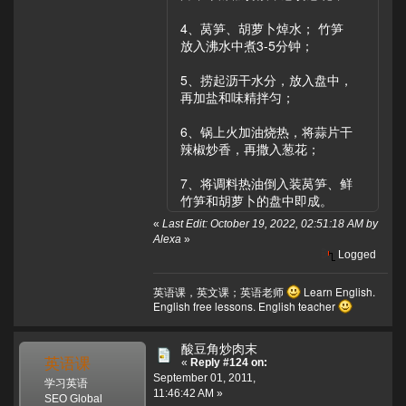
4、莴笋、胡萝卜焯水； 竹笋
放入沸水中煮3-5分钟；
5、捞起沥干水分，放入盘中，
再加盐和味精拌匀；
6、锅上火加油烧热，将蒜片干
辣椒炒香，再撒入葱花；
7、将调料热油倒入装莴笋、鲜
竹笋和胡萝卜的盘中即成。
«
Last Edit: October 19, 2022, 02:51:18 AM by
Alexa
»
Logged
英语课，英文课；英语老师
Learn English.
English free lessons. English teacher
酸豆角炒肉末
英语课
«
Reply #124 on:
September 01, 2011,
学习英语
11:46:42 AM »
SEO Global