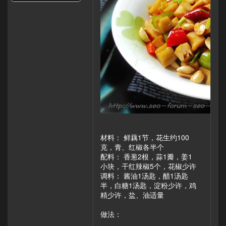
材料： 鲜藕1节，花生约100
克，青、红椒各半个
配料： 香葱2根，蒜1瓣，姜1
小块，干红辣椒5个，花椒少许
调料： 酱油1汤匙，醋1汤匙
半，白糖1汤匙，淀粉少许，鸡
精少许，盐、油适量
做法：