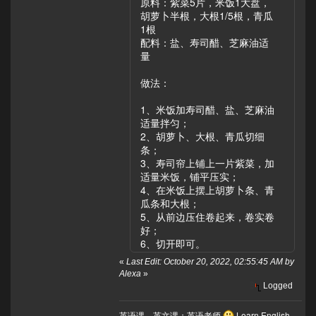
原料：紫菜5片，米饭1大盘，
胡萝卜半根，大根1/5根，青瓜
1根
配料：盐、寿司醋、芝麻油适
量
做法：
1、米饭加寿司醋、盐、芝麻油
适量拌匀；
2、胡萝卜、大根、青瓜切细
条；
3、寿司帘上铺上一片紫菜，加
适量米饭，铺平压实；
4、在米饭上摆上胡萝卜条、青
瓜条和大根；
5、从前边压住卷起来，卷实卷
好；
6、切开即可。
«
Last Edit: October 20, 2022, 02:55:45 AM by
Alexa
»
Logged
英语课，英文课；英语老师
Learn English.