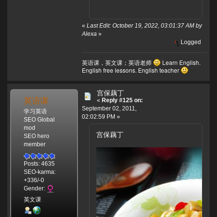
«
Last Edit: October 19, 2022, 03:01:37 AM by
Alexa
»
Logged
英语课，英文课；英语老师
Learn English.
English free lessons. English teacher
宫保藕丁
英语课
«
Reply #125 on:
September 02, 2011,
学习英语
02:02:59 PM »
SEO Global
mod
宫保藕丁
SEO hero
member
Posts: 4635
SEO-karma:
+336/-0
Gender:
英文课