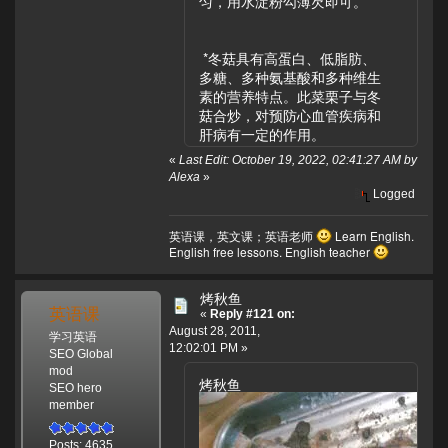
匀，用水淀粉勾薄芡即可。
*冬菇具有高蛋白、低脂肪、
多糖、多种氨基酸和多种维生
素的营养特点。此菜栗子与冬
菇合炒，对预防心血管疾病和
肝病有一定的作用。
«
Last Edit: October 19, 2022, 02:41:27 AM by
Alexa
»
Logged
英语课，英文课；英语老师
Learn English.
English free lessons. English teacher
烤秋鱼
英语课
«
Reply #121 on:
August 28, 2011,
学习英语
12:02:01 PM »
SEO Global
mod
烤秋鱼
SEO hero
member
Posts: 4635