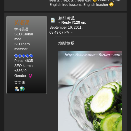
English free lessons. English teacher
糖醋黄瓜
英语课
«
Reply #128 on:
September 16, 2011,
学习英语
03:49:07 PM »
SEO Global
mod
糖醋黄瓜
SEO hero
member
Posts: 4635
SEO-karma:
+336/-0
Gender:
英文课