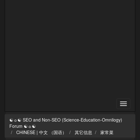
☯☼☯ SEO and Non-SEO (Science-Education-Omnilogy)
Forum ☯☼☯
CHINESE | 中文 （国语）
其它信息
家常菜