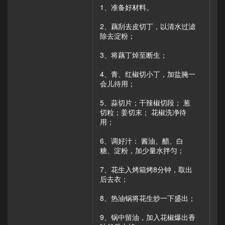
1、准备好材料。
2、藕刮去皮切丁，以清水过滤
除去淀粉；
3、将藕丁焯至断生；
4、青、红椒切小丁，加盐腌一
会儿待用；
5、蒜切片；干辣椒切段； 葱
切粒；姜切末； 花椒洗净待
用；
6、调好汁： 酱油、醋、白
糖、淀粉，加少量水拌匀；
7、花生入烤箱烤8分钟，取出
后去衣；
8、热油锅将花生炒一下盛出；
9、锅中留油，加入花椒爆出香