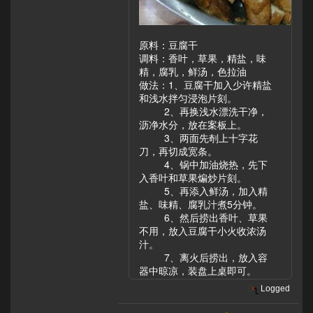
原料：豆腐干
调料：香叶，草果，精盐，味
精，腐乳，鲜汤，色拉油
做法：1、豆腐干加入少许精盐
和浅水拌匀浸泡片刻。
2、再换浅水漂洗干净，
沥净水分，放在案板上。
3、两面先剞上十字花
刀，再切成宽条。
4、锅中加油烧热，先下
入香叶和草果煸炒片刻。
5、再添入鲜汤，加入精
盐、味精、腐乳汁煮5分钟。
6、然后捞出香叶、草果
不用，放入豆腐干小火收浓汤
汁。
7、离火后捞出，放入容
器中晾凉，装盘上桌即可。
Logged