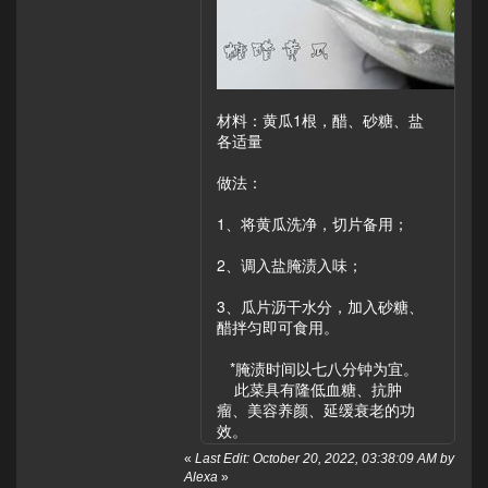
材料：黄瓜1根，醋、砂糖、盐
各适量
做法：
1、将黄瓜洗净，切片备用；
2、调入盐腌渍入味；
3、瓜片沥干水分，加入砂糖、
醋拌匀即可食用。
*腌渍时间以七八分钟为宜。
此菜具有隆低血糖、抗肿
瘤、美容养颜、延缓衰老的功
效。
«
Last Edit: October 20, 2022, 03:38:09 AM by
Alexa
»