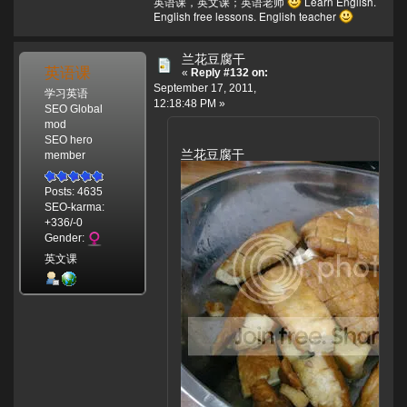
英语课，英文课；英语老师
Learn English.
English free lessons. English teacher
兰花豆腐干
英语课
«
Reply #132 on:
September 17, 2011,
学习英语
12:18:48 PM »
SEO Global
mod
SEO hero
兰花豆腐干
member
Posts: 4635
SEO-karma:
+336/-0
Gender:
英文课