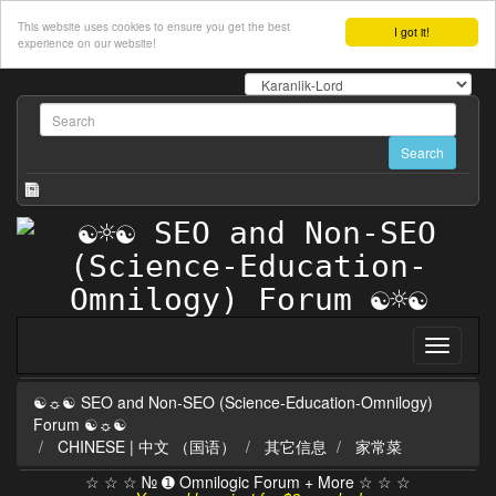
This website uses cookies to ensure you get the best
I got it!
experience on our website!
☯☼☯ SEO and Non-SEO (Science-Education-Omnilogy)
Forum ☯☼☯
CHINESE | 中文 （国语）
其它信息
家常菜
☆ ☆ ☆ № ➊ Omnilogic Forum + More ☆ ☆ ☆