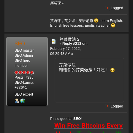
英语课
»
Logged
英语课，英文课；英语老师
Learn English.
English free lessons. English teacher
芹菜做法 2
SEO
«
Reply #213 on:
February 27, 2012,
SEO master
06:29:43 AM »
SEO Admin
SEO hero
芹菜做法
member
谢谢你的
芹菜做法
！好吃！
Posts: 7395
SEO-karma:
+736/-1
SEO expert
Logged
I'm so good at
!
SEO
Win Free Bitcoins Every