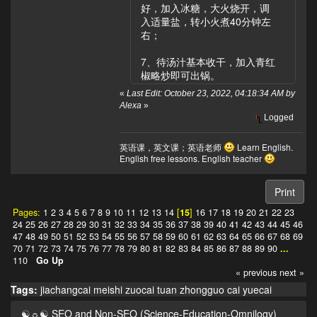
好，加入冰糖，大火烧开，调
入适量盐，转小火煮40分钟左
右；
7、待汤汁基本收干，加入青红
椒略炒即可出锅。
«
Last Edit: October 23, 2022, 04:18:34 AM by
Alexa
»
Logged
英语课，英文课；英语老师
Learn English.
English free lessons. English teacher
Print
Pages:
1
2
3
4
5
6
7
8
9
10
11
12
13
14
[
15
]
16
17
18
19
20
21
22
23
24
25
26
27
28
29
30
31
32
33
34
35
36
37
38
39
40
41
42
43
44
45
46
47
48
49
50
51
52
53
54
55
56
57
58
59
60
61
62
63
64
65
66
67
68
69
70
71
72
73
74
75
76
77
78
79
80
81
82
83
84
85
86
87
88
89
90
...
110
Go Up
« previous
next »
Tags:
jiachangcai
meishi
zuocai
tuan
zhongguo cai
yuecai
☯☼☯ SEO and Non-SEO (Science-Education-Omnilogy)