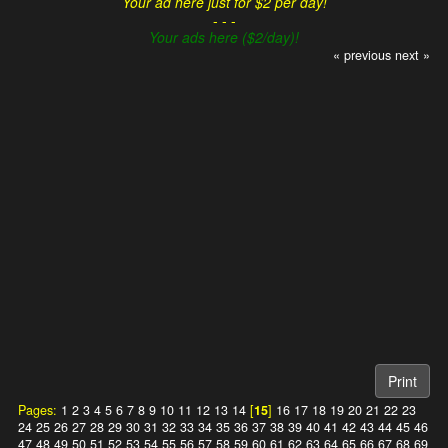
Your ad here just for $2 per day!
- - -
Your ads here ($2/day)!
« previous
next »
Print
Pages:
1
2
3
4
5
6
7
8
9
10
11
12
13
14
[
15
]
16
17
18
19
20
21
22
23
24
25
26
27
28
29
30
31
32
33
34
35
36
37
38
39
40
41
42
43
44
45
46
47
48
49
50
51
52
53
54
55
56
57
58
59
60
61
62
63
64
65
66
67
68
69