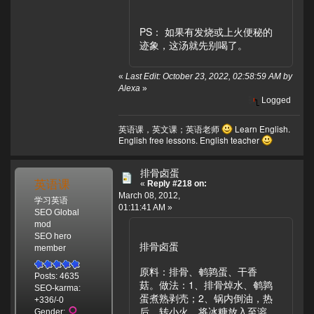
PS： 如果有发烧或上火便秘的
迹象，这汤就先别喝了。
«
Last Edit: October 23, 2022, 02:58:59 AM by
Alexa
»
Logged
英语课，英文课；英语老师
Learn English.
English free lessons. English teacher
排骨卤蛋
英语课
«
Reply #218 on:
March 08, 2012,
学习英语
01:11:41 AM »
SEO Global
mod
SEO hero
排骨卤蛋
member
原料：排骨、鹌鹑蛋、干香
Posts: 4635
菇。做法：1、排骨焯水、鹌鹑
SEO-karma:
蛋煮熟剥壳；2、锅内倒油，热
+336/-0
后，转小火，将冰糖放入至溶
Gender: