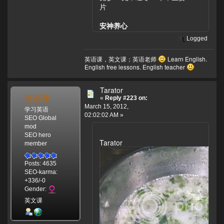
片
安神养心
Logged
英语课，英文课；英语老师
Learn English.
English free lessons. English teacher
Tarator
英语课
«
Reply #223 on:
March 15, 2012,
学习英语
02:02:02 AM »
SEO Global
mod
SEO hero
Tarator
member
Posts: 4635
SEO-karma:
+336/-0
Gender:
英文课