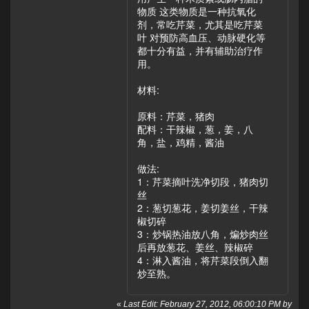
物质 这类物质是一种抗氧化
剂，常吃芹菜，尤其是吃芹菜
叶 对预防高血压、动脉硬化等
都十分有益，并有辅助治疗作
用。
材料:
原料：芹菜，猪肉
配料：干辣椒，葱，姜，八
角，盐，鸡精，酱油
做法:
1：芹菜摘叶洗净切段，猪肉切
丝
2：葱切葱花，姜切姜丝，干辣
椒切碎
3：炒锅热油放八角，煸炒肉丝
后再放葱花、姜丝、辣椒碎
4：淋入酱油，将芹菜段倒入翻
炒至熟。
«
Last Edit: February 27, 2012, 06:00:10 PM by