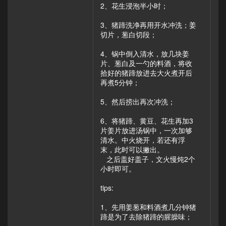
2、花生浸泡半小时；
3、猪蹄洗净再用开水冲洗；姜
切片，葱白切段；
4、锅中倒入清水，放几块姜
片、葱白及一勺的料酒，将收
拾好的猪蹄放进去大火煮开后
再煮5分钟；
5、然后捞出再次冲洗；
6、将猪蹄、黄豆、花生再加3
片姜片放进汤锅中，一次加够
清水。中火烧开，若还有浮
末，此时可以撇出。
之后盖好盖子，文火慢炖2个
小时即可。
tips:
1、先用姜葱和料酒煮几分钟猪
蹄是为了去除猪蹄的腥臊味；