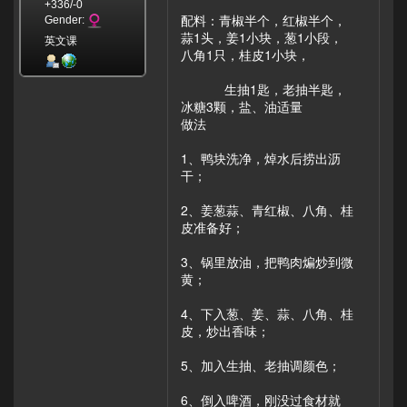
+336/-0
配料：青椒半个，红椒半个，
Gender:
蒜1头，姜1小块，葱1小段，
英文课
八角1只，桂皮1小块，
生抽1匙，老抽半匙，
冰糖3颗，盐、油适量
做法
1、鸭块洗净，焯水后捞出沥
干；
2、姜葱蒜、青红椒、八角、桂
皮准备好；
3、锅里放油，把鸭肉煸炒到微
黄；
4、下入葱、姜、蒜、八角、桂
皮，炒出香味；
5、加入生抽、老抽调颜色；
6、倒入啤酒，刚没过食材就