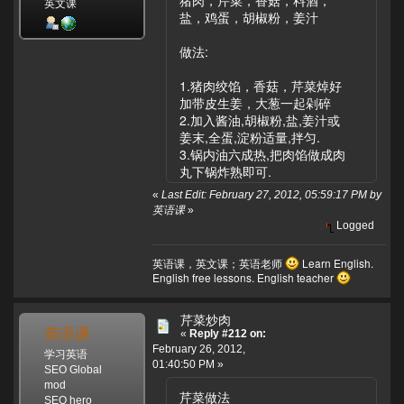
猪肉，芹菜，香菇，料酒，
英文课
盐，鸡蛋，胡椒粉，姜汁
做法:
1.猪肉绞馅，香菇，芹菜焯好
加带皮生姜，大葱一起剁碎
2.加入酱油,胡椒粉,盐,姜汁或
姜末,全蛋,淀粉适量,拌匀.
3.锅内油六成热,把肉馅做成肉
丸下锅炸熟即可.
«
Last Edit: February 27, 2012, 05:59:17 PM by
英语课
»
Logged
英语课，英文课；英语老师
Learn English.
English free lessons. English teacher
芹菜炒肉
英语课
«
Reply #212 on:
February 26, 2012,
学习英语
01:40:50 PM »
SEO Global
mod
芹菜做法
SEO hero