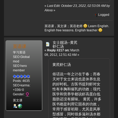
«
Last Edit: October 23, 2022, 02:53:09 AM by
Alexa
»
Logged
英语课，英文课；英语老师
Learn English.
English free lessons. English teacher
女士靓汤--黄芪
英语课
虾仁汤
«
Reply #217 on:
March
学习英语
08, 2012, 12:51:42 AM »
SEO Global
mod
黄芪虾仁汤
SEO hero
member
俗话说一年之计在于春；而春
天对于女士来说也是休养生息
Posts: 4635
的好时机。古医书提到虾对女
SEO-karma:
性有丰胸和催乳的功效；现代
+336/-0
医学和营养学都说虾高蛋白低
Gender:
脂肪还没有腥味。 黄芪，许多
英文课
医书都是利用它固表的功效，
常用于感冒初期，尤其是风寒
型感冒，同时很多滋补汤水都