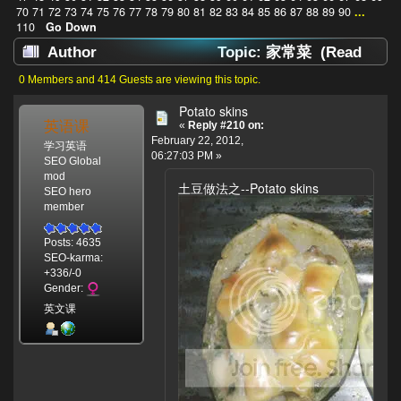
70
71
72
73
74
75
76
77
78
79
80
81
82
83
84
85
86
87
88
89
90
...
110
Go Down
Author
Topic: 家常菜 (Read
1387801 times)
0 Members and 414 Guests are viewing this topic.
Potato skins
英语课
«
Reply #210 on:
February 22, 2012,
学习英语
06:27:03 PM »
SEO Global
mod
土豆做法之--Potato skins
SEO hero
member
Posts: 4635
SEO-karma:
+336/-0
Gender:
英文课