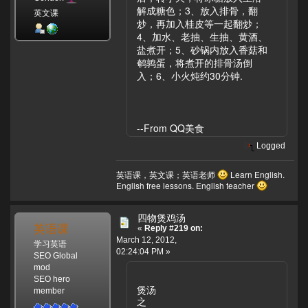
解成糖色；3、放入排骨，翻
英文课
炒，再加入桂皮等一起翻炒；
4、加水、老抽、生抽、黄酒、
盐煮开；5、砂锅内放入香菇和
鹌鹑蛋，将煮开的排骨汤倒
入；6、小火炖约30分钟.
--From QQ美食
Logged
英语课，英文课；英语老师
Learn English.
English free lessons. English teacher
四物煲鸡汤
英语课
«
Reply #219 on:
March 12, 2012,
学习英语
02:24:04 PM »
SEO Global
mod
SEO hero
煲汤
member
之