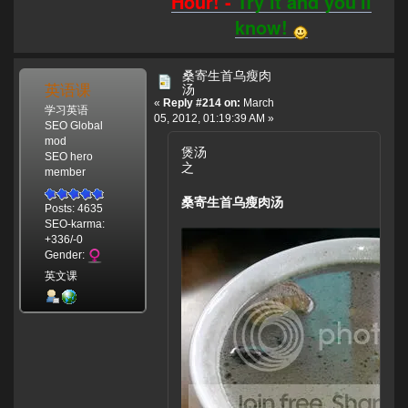
Hour! -
Try it and you'll
know!
桑寄生首乌瘦肉
英语课
汤
«
Reply #214 on:
March
学习英语
05, 2012, 01:19:39 AM »
SEO Global
mod
煲汤
SEO hero
之
member
桑寄生首乌瘦肉汤
Posts: 4635
SEO-karma:
+336/-0
Gender:
英文课