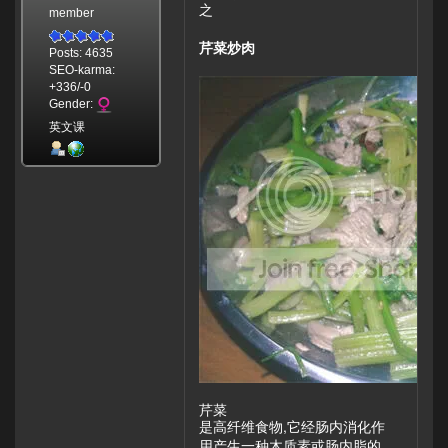
之
member
芹菜炒肉
Posts: 4635
SEO-karma:
+336/-0
Gender:
英文课
芹菜
是高纤维食物,它经肠内消化作
用产生一种木质素或肠内脂的