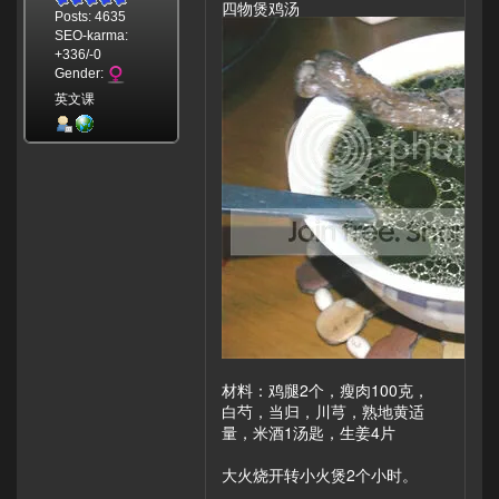
四物煲鸡汤
Posts: 4635
SEO-karma:
+336/-0
Gender:
英文课
材料：鸡腿2个，瘦肉100克，
白芍，当归，川芎，熟地黄适
量，米酒1汤匙，生姜4片
大火烧开转小火煲2个小时。