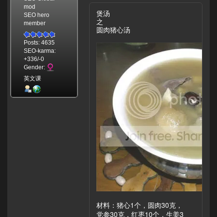
mod
煲汤
SEO hero
之
member
圆肉猪心汤
Posts: 4635
SEO-karma:
+336/-0
Gender:
英文课
材料：猪心1个，圆肉30克，
党参30克，红枣10个，生姜3