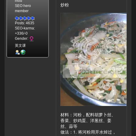
mod
炒粉
SEO hero
member
Posts: 4635
SEO-karma:
+336/-0
Gender:
英文课
材料：河粉，配料胡萝卜丝、
香菜、炒鸡蛋、洋葱丝、姜
丝、蒜等
做法：1. 将河粉用开水焯过，