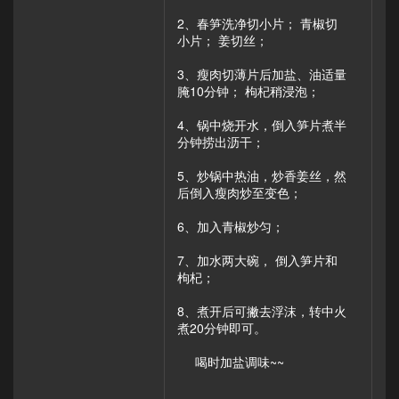
2、春笋洗净切小片； 青椒切
小片； 姜切丝；
3、瘦肉切薄片后加盐、油适量
腌10分钟； 枸杞稍浸泡；
4、锅中烧开水，倒入笋片煮半
分钟捞出沥干；
5、炒锅中热油，炒香姜丝，然
后倒入瘦肉炒至变色；
6、加入青椒炒匀；
7、加水两大碗， 倒入笋片和
枸杞；
8、煮开后可撇去浮沫，转中火
煮20分钟即可。
喝时加盐调味~~