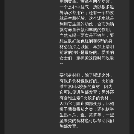
用到黄芪。黄芪有两个功效，
一个是补中益气，所以很多滋
补汤水都用它；还有一个功效
就是生肌托脓。这个汤水就是
利用它生肌的功效，合而为汤
就有养血养颜和丰胸的作用。
当然光喝一两次是不够的，要
想皮肤好脸色红润和S型的身
材必须持之以恒，再加上清明
前后的河虾是最好的。爱美的
女士们一定抓紧这段时间吃啦
~~
要想身材好，除了喝汤之外，
有很多食材也很好的。比如含
维生素E比较多的食材，因为
它可以促进胸部发育；另外还
有含维生素C比较多的食材，
因为它可阻止胸部变形，比如
橙子葡萄番茄之类；还包括半
生熟木瓜、鱼、莴笋等，一些
坚果类的食材也可以帮助我们
胸部发育。