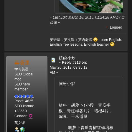
«
Last Edit: March 18, 2015, 01:24:28 AM by 英
语课
»
Logged
英语课，英文课；英语老师
Learn English.
English free lessons. English teacher
缤纷小炒
英语课
«
Reply #313 on:
May 26, 2012, 09:35:12
学习英语
AM »
SEO Global
mod
缤纷小炒
SEO hero
member
Posts: 4635
材料：胡萝卜1小段，青瓜半
SEO-karma:
根，青红椒各1片，培根4片，
+336/-0
豌豆、玉米适量
Gender:
英文课
胡萝卜青瓜青椒红椒培根