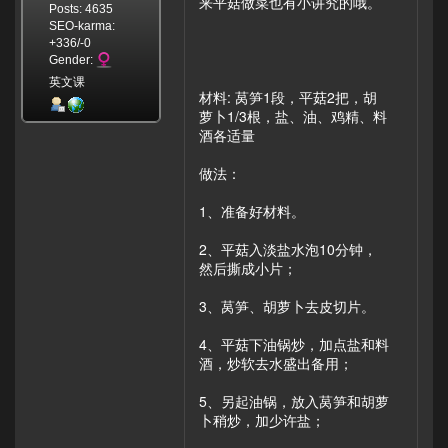
来平菇做菜也有小讲究的哦。
Posts: 4635
SEO-karma:
+336/-0
Gender:
英文课
材料: 莴笋1段，平菇2把，胡
萝卜1/3根，盐、油、鸡精、料
酒各适量
做法：
1、准备好材料。
2、平菇入淡盐水泡10分钟，
然后撕成小片；
3、莴笋、胡萝卜去皮切片。
4、平菇下油锅炒，加点盐和料
酒，炒软去水盛出备用；
5、另起油锅，放入莴笋和胡萝
卜稍炒，加少许盐；