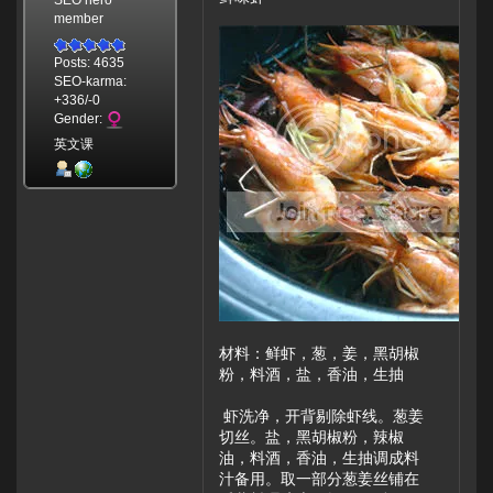
SEO hero
member
Posts: 4635
SEO-karma:
+336/-0
Gender:
英文课
材料：鲜虾，葱，姜，黑胡椒
粉，料酒，盐，香油，生抽
虾洗净，开背剔除虾线。葱姜
切丝。盐，黑胡椒粉，辣椒
油，料酒，香油，生抽调成料
汁备用。取一部分葱姜丝铺在