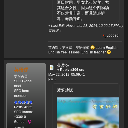
夏日饮用，男女老少皆宜，尤
其适合女性，因为这个四物汤
不仅营养丰富，而且清热解
毒，养颜补血。
«
Last Edit: November 23, 2014, 12:22:27 PM by
英语课
»
Logged
英语课，英文课；英语老师
Learn English.
English free lessons. English teacher
菠萝饭
英语课
«
Reply #306 on:
May 22, 2012, 05:09:41
学习英语
PM »
SEO Global
mod
菠萝炒饭
SEO hero
member
Posts: 4635
SEO-karma:
+336/-0
Gender: