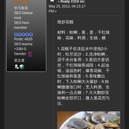
英语课
«
Reply #310 on:
May 25, 2012, 04:15:17
学习英语
PM »
SEO Global
mod
辣炒花蚬
SEO hero
member
材料：蛤蜊，葱，姜，干红辣
椒，花椒，料酒，生抽，糖
Posts: 4635
SEO-karma:
1.花蚬子在淡盐水中浸泡2小
+336/-0
时，吐尽泥沙；2.洗净蛤蜊，
Gender:
沥干水分备用；3.葱切片姜切
英文课
丝，干红辣椒剪成段；4.起油
锅，油温热时，爆香花椒、干
红辣椒和葱姜；5.香味飘出
时，下入蛤蜊大火爆炒；6.蛤
蜊微微张口时，烹入料酒、生
抽和一点点糖；7.大火翻炒至
蛤蜊全部开口，撒入葱花兜匀
出。