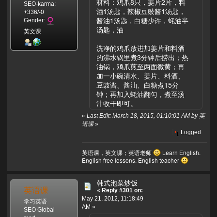
材料：鸡爪8只，姜片2片，料
SEO-karma:
酒1汤匙，辣椒豆豉酱1汤匙，
+336/-0
酱油1汤匙，白糖少许，蚝油半
Gender:
汤匙，油
英文课
洗净的鸡爪放进加姜片和料酒
的沸水锅里煮3分钟后捞出；热
油锅，鸡爪煎至两面微黄；再
加一小碗清水、姜片、料酒、
豆豉酱、酱油、白糖煮15分
钟；再加入蚝油翻匀，煮至汤
汁收干即可。
«
Last Edit: March 18, 2015, 01:10:01 AM by 英
语课
»
Logged
英语课，英文课；英语老师
Learn English.
English free lessons. English teacher
韩式泡菜炒饭
英语课
«
Reply #301 on:
May 21, 2012, 11:18:49
学习英语
AM »
SEO Global