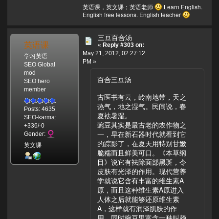
英语课，英文课；英语老师
Learn English.
English free lessons. English teacher
三豆百合汤
英语课
«
Reply #303 on:
May 21, 2012, 02:27:12
学习英语
PM »
SEO Global
mod
百合三豆汤
SEO hero
member
古医书有云，岭南地带，天之
热气，地之湿气。民间说，春
Posts: 4635
夏袪暑湿。
SEO-karma:
豌豆其实是最古老的农作物之
+336/-0
一，早在新石器时代就看到它
Gender:
的踪影了，在夏天用特别甘嫩
英文课
脆糯而且鲜美可口。《本草纲
目》说它有袪除面部黑斑，令
皮肤有光泽的作用。现代营养
学就说它含有丰富的维生素A
原，而且这种维生素A原进入
人体之后就能够还原维生素
A，这样就有润泽肌肤的作
用。同时豌豆里富含一种叫赖