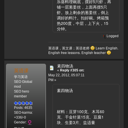
乐葵料理碗底，摆好5只虾，再
铺一层葱姜丝，上面再摆5只
虾。放上剩余的葱姜丝，倒上
调好的料汁。扣好碗。烤箱预
热200度，中层，上下火，15
分钟。
Logged
英语课，英文课；英语老师
Learn English.
English free lessons. English teacher
素四物汤
英语课
«
Reply #305 on:
May 22, 2012, 05:07:11
学习英语
PM »
SEO Global
mod
素四物汤
SEO hero
member
Posts: 4635
材料：豆芽100克、木耳60
SEO-karma:
克、干金针菜15克、豆腐1
+336/-0
块、生姜3片、盐适量
Gender: