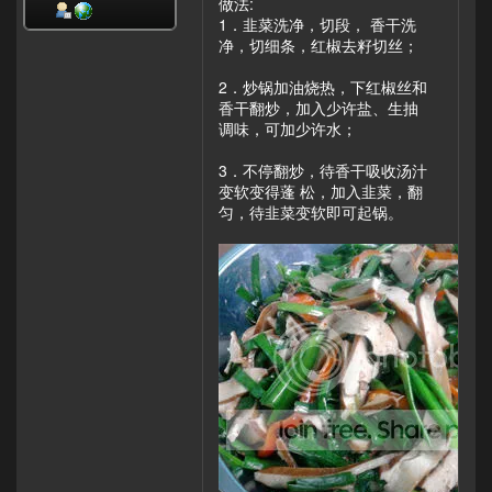
做法:
1．韭菜洗净，切段， 香干洗
净，切细条，红椒去籽切丝；
2．炒锅加油烧热，下红椒丝和
香干翻炒，加入少许盐、生抽
调味，可加少许水；
3．不停翻炒，待香干吸收汤汁
变软变得蓬 松，加入韭菜，翻
匀，待韭菜变软即可起锅。