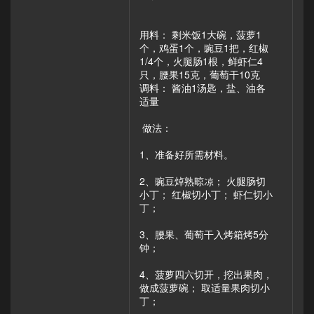
用料： 剩米饭1大碗，菠萝1
个，鸡蛋1个，豌豆1把，红椒
1/4个，火腿肠1根，鲜虾仁4
只，腰果15克，葡萄干10克
调料： 酱油1汤匙，盐、油各
适量
做法：
1、准备好所需材料。
2、豌豆焯熟晾凉； 火腿肠切
小丁； 红椒切小丁； 虾仁切小
丁；
3、腰果、葡萄干入烤箱烤5分
钟；
4、菠萝四六切开，挖出果肉，
做成菠萝碗； 取适量果肉切小
丁；