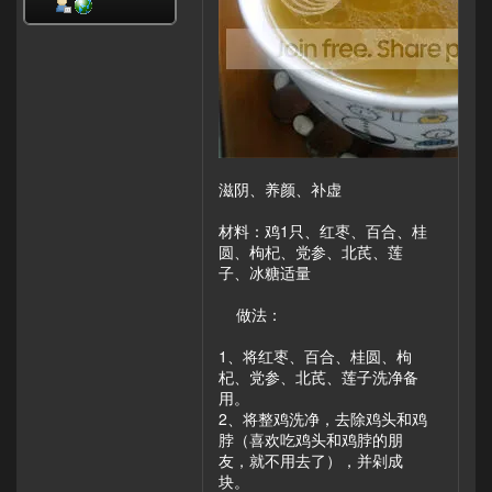
滋阴、养颜、补虚
材料：鸡1只、红枣、百合、桂
圆、枸杞、党参、北芪、莲
子、冰糖适量
做法：
1、将红枣、百合、桂圆、枸
杞、党参、北芪、莲子洗净备
用。
2、将整鸡洗净，去除鸡头和鸡
脖（喜欢吃鸡头和鸡脖的朋
友，就不用去了），并剁成
块。