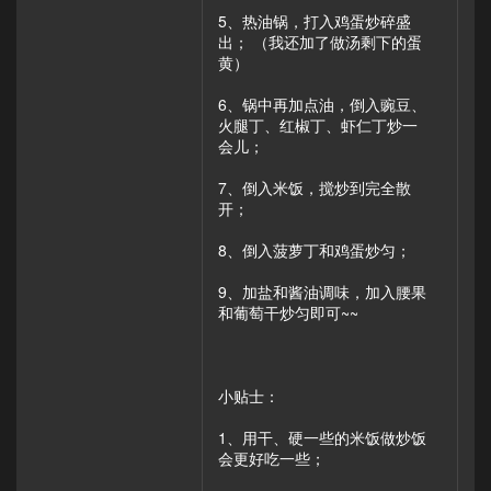
5、热油锅，打入鸡蛋炒碎盛
出； （我还加了做汤剩下的蛋
黄）
6、锅中再加点油，倒入豌豆、
火腿丁、红椒丁、虾仁丁炒一
会儿；
7、倒入米饭，搅炒到完全散
开；
8、倒入菠萝丁和鸡蛋炒匀；
9、加盐和酱油调味，加入腰果
和葡萄干炒匀即可~~
小贴士：
1、用干、硬一些的米饭做炒饭
会更好吃一些；