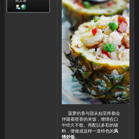
英文课
菠萝的香与甜从始至终都会
伴随着喷香的米饭，缭绕在口
中经久不散。再配以多彩的辅
料，便做成这样一道特色的
风
情炒饭
。