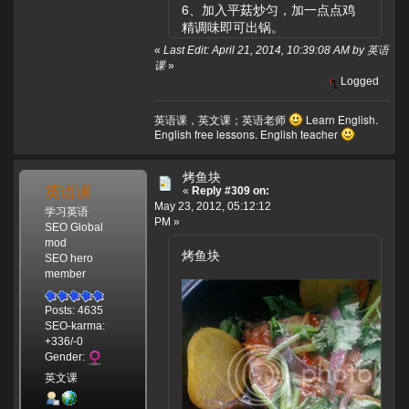
6、加入平菇炒匀，加一点点鸡
精调味即可出锅。
«
Last Edit: April 21, 2014, 10:39:08 AM by 英语
课
»
Logged
英语课，英文课；英语老师
Learn English.
English free lessons. English teacher
烤鱼块
英语课
«
Reply #309 on:
May 23, 2012, 05:12:12
学习英语
PM »
SEO Global
mod
烤鱼块
SEO hero
member
Posts: 4635
SEO-karma:
+336/-0
Gender:
英文课