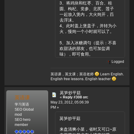
3、将鸡块和红枣、百合、桂
圆、枸杞、党参、北芪、莲子
一起放入煲内，大火炖开，舀
去浮沫。
4、此时盖上煲盖子，并转为小
火，慢炖一个小时就可以了。
5、加入冰糖调匀（提示：不喜
欢甜汤的朋友，也可加盐调
味），即可食用。
Logged
英语课，英文课；英语老师
Learn English.
English free lessons. English teacher
莴笋炒平菇
英语课
«
Reply #308 on:
May 23, 2012, 05:06:39
学习英语
PM »
SEO Global
mod
莴笋炒平菇
SEO hero
member
来盘清爽小菜，省时又可口~原