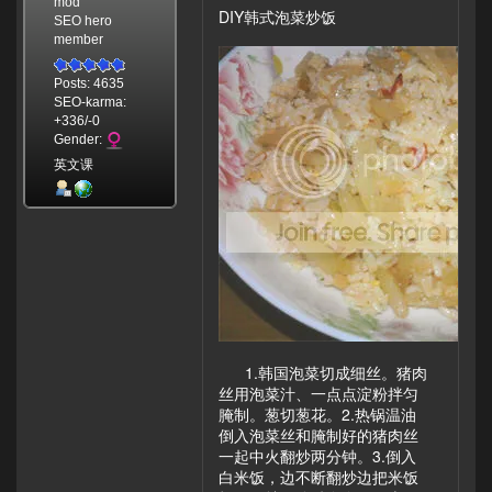
mod
DIY韩式泡菜炒饭
SEO hero
member
Posts: 4635
SEO-karma:
+336/-0
Gender:
英文课
1.韩国泡菜切成细丝。猪肉
丝用泡菜汁、一点点淀粉拌匀
腌制。葱切葱花。2.热锅温油
倒入泡菜丝和腌制好的猪肉丝
一起中火翻炒两分钟。3.倒入
白米饭，边不断翻炒边把米饭