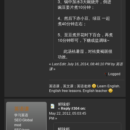
3、锅中加水3大碗烧开，倒进
豌豆姜片煮10分钟；
4、然后下赤小豆、绿豆 一起
煮40分钟左右；
5、至豆煮开花时下百合，再煮
10分钟即可，下糖或盐调味~
此汤袪暑湿，对袪黄褐斑很
功效。
«
Last Edit: July 16, 2014, 08:46:10 PM by 英语
课
»
Logged
英语课，英文课；英语老师
Learn English.
English free lessons. English teacher
鲜味虾
英语课
«
Reply #304 on:
May 22, 2012, 05:03:45
学习英语
PM »
SEO Global
mod
鲜味虾