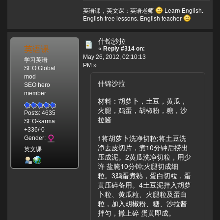
英语课，英文课；英语老师
Learn English.
English free lessons. English teacher
什锦沙拉
英语课
«
Reply #314 on:
May 26, 2012, 02:10:13
学习英语
PM »
SEO Global
mod
什锦沙拉
SEO hero
member
材料：胡萝卜，土豆，黄瓜，
火腿，鸡蛋，胡椒粉，糖，沙
Posts: 4635
拉酱
SEO-karma:
+336/-0
1将胡萝卜洗净切粒;将土豆洗
Gender:
净去皮切片，煮10分钟后捞出
英文课
压成泥。2黄瓜洗净切粒，用少
许 盐腌10分钟;火腿切成细
粒。3鸡蛋煮熟，蛋白切粒，蛋
黄压碎备用。4土豆泥拌入胡萝
卜粒、黄瓜粒、火腿粒及蛋白
粒，加入胡椒粉、糖、沙拉酱
拌匀，撒上碎 蛋黄即成。