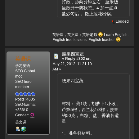
打散，炒两分钟左右，至米饭
呈散开干爽状态。4.加一点点
盐炒匀后， 撒上葱花出锅。
Logged
英语课，英文课；英语老师
Learn English.
English free lessons. English teacher
腰果四宝蔬
英语课
«
Reply #302 on:
May 21, 2012, 11:21:10
学习英语
AM »
SEO Global
mod
腰果四宝蔬
SEO hero
member
Posts: 4635
材料： 藕1块，胡萝卜1小段，
SEO-karma:
芦笋5根，西兰花1/3棵，腰果
+336/-0
约50克，白糖、盐、香油各适
Gender:
量
英文课
1、准备好材料。