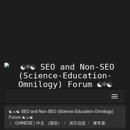
☯☼☯ SEO and Non-SEO (Science-Education-Omnilogy)
Forum ☯☼☯
CHINESE | 中文 （国语）
其它信息
家常菜