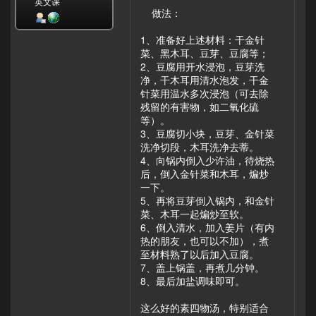
英文课
做法：
1、准备好上述材料：干金针
菜、黑木耳、豆芽、豆腐等；
2、豆腐用开水浸泡，豆芽洗
净，干木耳用清水泡发，干金
针菜用温水多次浸泡（可去除
残留的有害物，如二氧化硫
等）。
3、豆腐切小块，豆芽、金针菜
洗净切段，木耳洗净去蒂。
4、向锅内倒入少许油，待烧热
后，倒入金针菜和木耳，煸炒
一下。
5、再将豆芽倒入锅内，和金针
菜、木耳一起煸炒至软。
6、倒入清水，加入姜片（有内
热的朋友，也可以不加），煮
至材料熟了以后加入豆腐。
7、盖上锅盖，再煮几分钟。
8、最后加盐调味即可。
这么好的素四物汤，特别适合