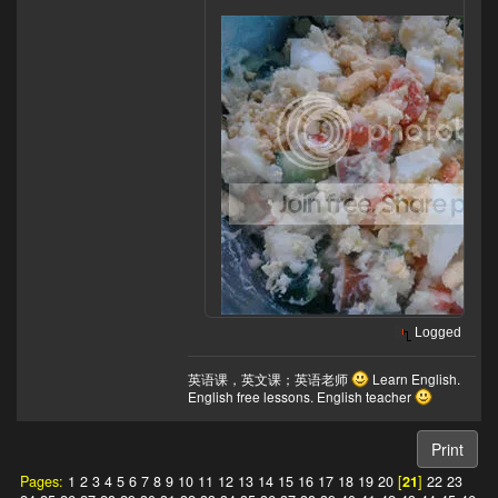
Logged
英语课，英文课；英语老师
Learn English.
English free lessons. English teacher
Print
Pages:
1
2
3
4
5
6
7
8
9
10
11
12
13
14
15
16
17
18
19
20
[
21
]
22
23