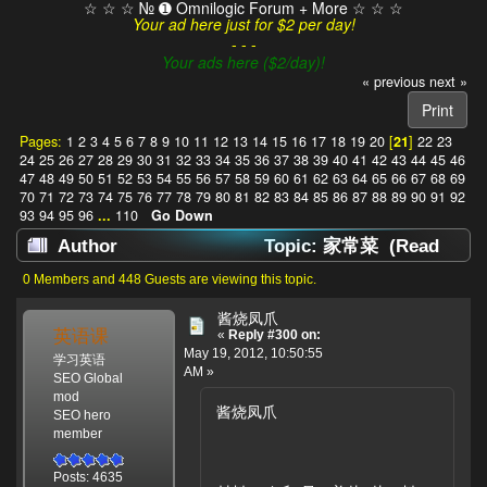
☆ ☆ ☆ № ➊ Omnilogic Forum + More ☆ ☆ ☆
Your ad here just for $2 per day!
- - -
Your ads here ($2/day)!
« previous
next »
Print
Pages:
1
2
3
4
5
6
7
8
9
10
11
12
13
14
15
16
17
18
19
20
[
21
]
22
23
24
25
26
27
28
29
30
31
32
33
34
35
36
37
38
39
40
41
42
43
44
45
46
47
48
49
50
51
52
53
54
55
56
57
58
59
60
61
62
63
64
65
66
67
68
69
70
71
72
73
74
75
76
77
78
79
80
81
82
83
84
85
86
87
88
89
90
91
92
93
94
95
96
...
110
Go Down
Author
Topic: 家常菜 (Read
1387221 times)
0 Members and 448 Guests are viewing this topic.
酱烧凤爪
英语课
«
Reply #300 on:
May 19, 2012, 10:50:55
学习英语
AM »
SEO Global
mod
酱烧凤爪
SEO hero
member
Posts: 4635