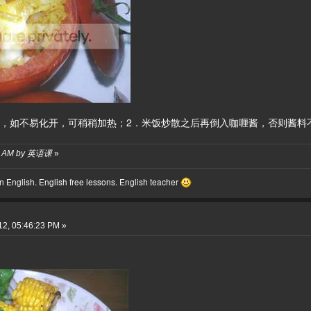
水，如不易化开，可稍稍加热；2．米饭炒散之后再倒入咖喱酱，否则酱料
:25 AM by 英语课
»
 English. English free lessons. English teacher
2, 05:46:23 PM »