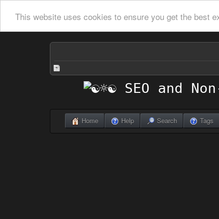
This website uses cookies to ensure you get the best e
Home
Help
Search
Tags