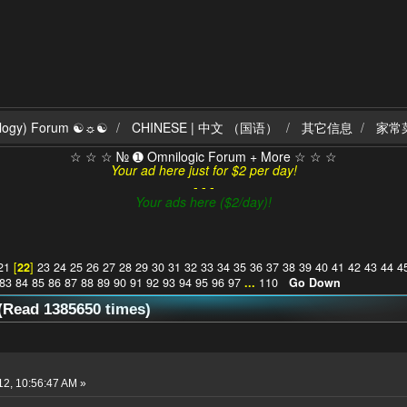
ilogy) Forum ☯☼☯
CHINESE | 中文 （国语）
其它信息
家常
☆ ☆ ☆ № ➊ Omnilogic Forum + More ☆ ☆ ☆
Your ad here just for $2 per day!
- - -
Your ads here ($2/day)!
21
[
22
]
23
24
25
26
27
28
29
30
31
32
33
34
35
36
37
38
39
40
41
42
43
44
4
83
84
85
86
87
88
89
90
91
92
93
94
95
96
97
...
110
Go Down
ead 1385650 times)
2, 10:56:47 AM »