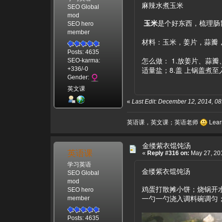
麻辣水煮玉米
SEO Global
mod
玉米
是个好东西，梳理肠
SEO hero
member
材料：玉米，姜片，蒜瓣
Posts: 4635
怎么做： 1.放姜片、蒜
SEO-karma:
适量盐；8.盖 上锅盖煮
+336/-0
Gender:
英文课
«
Last Edit: December 12, 2014, 
英语课，英文课；英语老师
Learn
金缕紫衣馄饨汤
英语课
«
Reply #316 on:
May 27, 201
学习英语
金缕紫衣馄饨汤
SEO Global
mod
鸡蛋打散摊小饼；烧锅开
SEO hero
一勺一勺浇入调料碗调匀
member
Posts: 4635