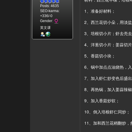
Posts: 4635
1、准备好材料；
SEO-karma:
+336/-0
Gender:
2、西兰花切小朵，用淡
英文课
3、培根切小片；虾去壳
4、洋葱切小片；姜蒜切
5、香菇切小块；
6、锅中加点点油烧热，
7、加入虾仁炒变色后盛
8、再热锅，加入姜蒜辣
9、加入香菇炒软；
10、倒入培根虾仁同炒；
11、加和西兰花稍翻炒