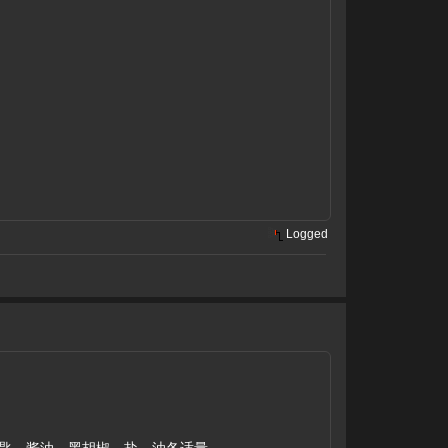
Logged
豉半匙，酱油、黑胡椒、盐、油各适量