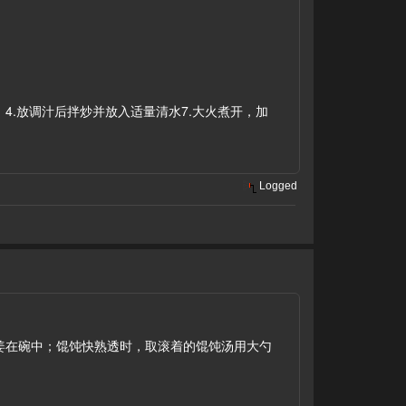
4.放调汁后拌炒并放入适量清水7.大火煮开，加
Logged
姜在碗中；馄饨快熟透时，取滚着的馄饨汤用大勺