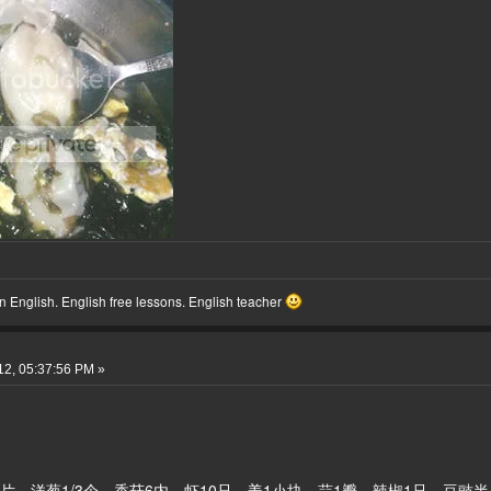
 English. English free lessons. English teacher
2, 05:37:56 PM »
片，洋葱1/3个，香菇6内，虾10只，姜1小块，蒜1瓣，辣椒1只，豆