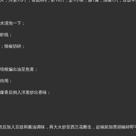
盐水浸泡一下；
去虾线；
片；辣椒切碎；
入培根煸出油至焦黄；
出待用；
椒爆香后倒入洋葱炒出香味；
，然后加入豆豉和酱油调味，再大火炒至西兰花断生，起锅前加黑胡椒碎即