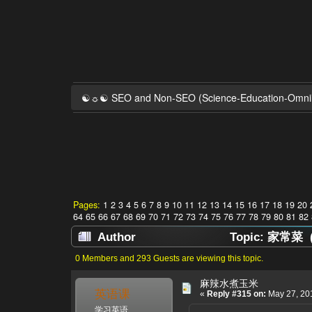
☯☼☯ SEO and Non-SEO (Science-Education-Omn
Pages:
1
2
3
4
5
6
7
8
9
10
11
12
13
14
15
16
17
18
19
20
64
65
66
67
68
69
70
71
72
73
74
75
76
77
78
79
80
81
82
Author
Topic: 家常菜 (R
0 Members and 293 Guests are viewing this topic.
麻辣水煮玉米
英语课
«
Reply #315 on:
May 27, 201
学习英语