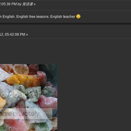
 02:05:36 PM by 英语课
»
 English. English free lessons. English teacher
2, 05:42:08 PM »