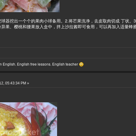
挖球器挖出一个个的果肉小球备用。2.将芒果洗净，去皮取肉切成 丁状。
奇异果、樱桃和腰果放入盒中，拌上沙拉酱即可食用，可以再加入适量蜂蜜
 English. English free lessons. English teacher
2, 05:43:34 PM »