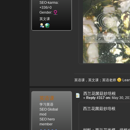
SEO-karma:
+336/-0
Gender:
英文课
英语课，英文课；英语老师
Learn
西兰花菌菇炒培根
英语课
«
Reply #317 on:
May 30, 201
学习英语
西兰花菌菇炒培根
SEO Global
mod
SEO hero
member
材料：西兰花半棵，培根4