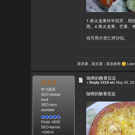
1.将火龙果对半切开，用
用。4.将火龙果、芒果、
也可用大杏仁拌沙拉。
英语课，英文课；英语老师
Learn
咖喱奶酪番茄盅
英语课
«
Reply #319 on:
May 30, 201
学习英语
咖喱奶酪番茄盅
SEO Global
mod
SEO hero
member
Posts: 4635
SEO-karma:
+336/-0