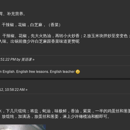
胃、补充营养。
，干辣椒，花椒，白芝麻，（香菜）
瓣、干辣椒、花椒，先大火热油，再转小火炒香；2.放玉米块拌炒至变变色；
至入味。出锅前撒少许白芝麻跟香菜味道更赞呢
08:51:22 PM by 英语课
»
 English. English free lessons. English teacher
2, 10:58:22 AM »
水，下几只馄饨；将盐，蚝油，味极鲜，香油，紫菜，一半的鸡蛋丝和葱
；放馄饨，加满汤，放蛋丝和葱姜，淋上少许橄榄油和醋即可。