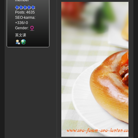
member
Posts: 4635
SEO-karma:
+336/-0
Gender:
英文课