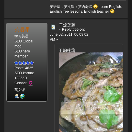
英语课，英文课；英语老师
Learn English.
English free lessons. English teacher
干煸莲藕
英语课
«
Reply #55 on:
June 02, 2011, 06:09:02
学习英语
PM »
SEO Global
mod
干煸莲藕
SEO hero
member
Posts: 4635
SEO-karma:
+336/-0
Gender:
英文课