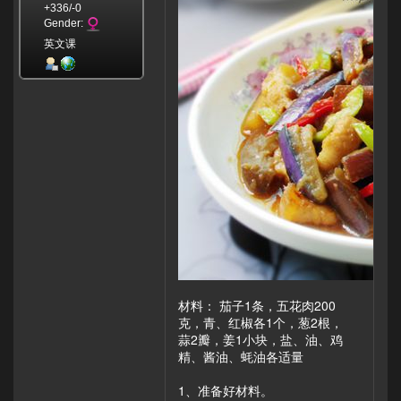
+336/-0
Gender:
英文课
材料： 茄子1条，五花肉200
克，青、红椒各1个，葱2根，
蒜2瓣，姜1小块，盐、油、鸡
精、酱油、蚝油各适量
1、准备好材料。