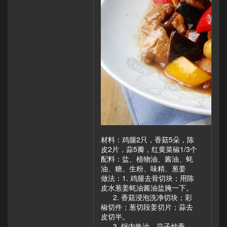
材料：鸡腿2只，香菇5朵，陈
皮2片，蒜5瓣，红黄菜椒1/3个
配料：盐、植物油、酱油、蚝
油、糖、生粉、味精、葱姜
做法：1. 鸡腿去骨切块；用陈
皮水葱姜蚝油酱油盐腌一下。
2. 香菇浸泡洗净切块；彩
椒切件；葱切段姜切片；蒜去
皮切半。
3. 锅内热油，蒜子炒香，