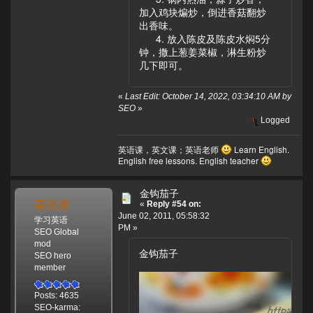
加入鸡块煸炒，倒进香菇翻炒
出香味。
4. 放入陈皮及陈皮水焖5分
钟，撒上葱姜菜椒，淋生粉炒
几下即可。
«
Last Edit: October 14, 2022, 03:34:10 AM by
SEO
»
Logged
英语课，英文课；英语老师
Learn English.
English free lessons. English teacher
金钩茄子
英语课
«
Reply #54 on:
June 02, 2011, 05:58:32
学习英语
PM »
SEO Global
mod
金钩茄子
SEO hero
member
Posts: 4635
SEO-karma: