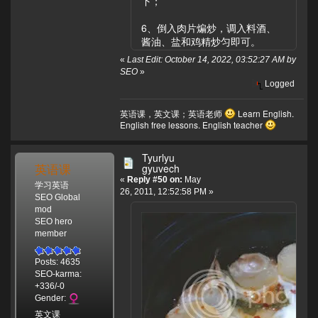
下；
6、倒入肉片煸炒，调入料酒、
酱油、盐和鸡精炒匀即可。
«
Last Edit: October 14, 2022, 03:52:27 AM by
SEO
»
Logged
英语课，英文课；英语老师
Learn English.
English free lessons. English teacher
Tyurlyu
英语课
gyuvech
«
Reply #50 on:
May
学习英语
26, 2011, 12:52:58 PM »
SEO Global
mod
SEO hero
member
Posts: 4635
SEO-karma:
+336/-0
Gender:
英文课