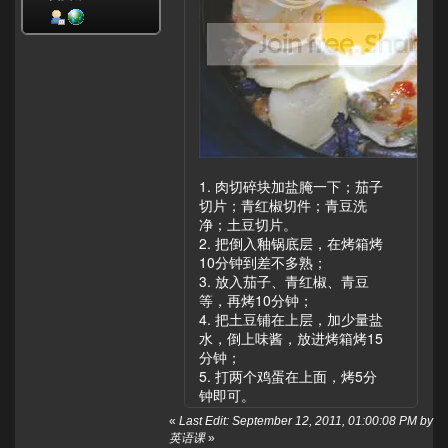
1. 肉切碎块加盐腌一下；茄子
切片；青红椒切件；青豆洗
净；土豆切片。
2. 把倒入釉锅底层，在烤箱烤
10分钟到差不多熟；
3. 放入茄子、青红椒、青豆
等，再烤10分钟；
4. 把土豆铺在上层，加少量盐
水，倒上味酱，放进烤箱烤15
分钟；
5. 打两个鸡蛋在上面，烤5分
钟即可。
«
Last Edit: September 12, 2011, 01:00:08 PM by
英语课
»