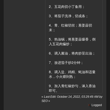
2、五花肉切小丁备用；
3、将茄子洗净，切成条；
4、青、红椒切丝；葱姜蒜切
末；
5、热油锅，将葱姜蒜爆香，倒
入五花肉煸炒；
6、调入酱油，将肉炒至出油；
7、放进茄子炒2分钟；
8、调入盐、鸡精、蚝油和适量
水，小火煨到熟；
9、加入青红椒炒匀，淋入香油
即可。
«
Last Edit: October 14, 2022, 03:29:49 AM by
SEO
»
Logged