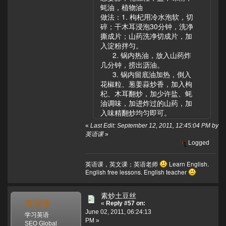
蚝油，植物油
做法：1. 枸杞用冷水泡软，切
碎；干木耳浸泡30分钟，洗净
撕成片；山药洗净切成片，加
入淀粉拌匀。
2. 锅内热油，放入山药炸
几分钟，捞出沥油。
3. 锅内留底油加热，倒入
花椒粒、葱姜蒜炒香，加入枸
杞、木耳翻炒，加少许盐、蚝
油调味，加进炸过的山药，加
入味精翻炒均匀即可。
«
Last Edit: September 12, 2011, 12:45:04 PM by
英语课
»
Logged
英语课，英文课；英语老师
Learn English.
English free lessons. English teacher
素炒土豆丝
英语课
«
Reply #57 on:
June 02, 2011, 06:24:13
学习英语
PM »
SEO Global