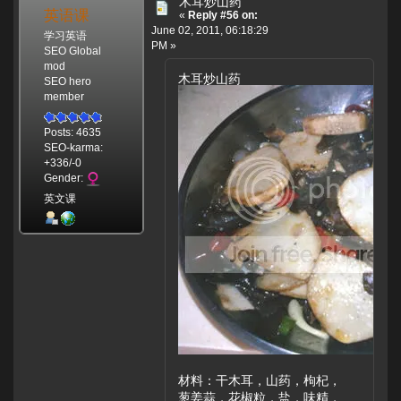
木耳炒山药
英语课
«
Reply #56 on:
June 02, 2011, 06:18:29
学习英语
PM »
SEO Global
mod
木耳炒山药
SEO hero
member
Posts: 4635
SEO-karma:
+336/-0
Gender:
英文课
材料：干木耳，山药，枸杞，
葱姜蒜，花椒粒，盐，味精，