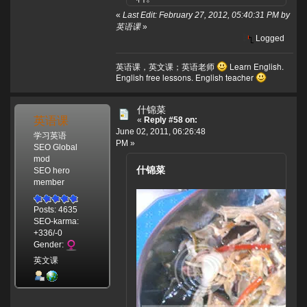
«
Last Edit: February 27, 2012, 05:40:31 PM by
英语课
»
Logged
英语课，英文课；英语老师
Learn English.
English free lessons. English teacher
什锦菜
英语课
«
Reply #58 on:
June 02, 2011, 06:26:48
学习英语
PM »
SEO Global
mod
什锦菜
SEO hero
member
Posts: 4635
SEO-karma:
+336/-0
Gender:
英文课