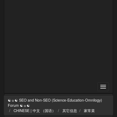
☯☼☯ SEO and Non-SEO (Science-Education-Omnilogy)
Forum ☯☼☯
CHINESE | 中文 （国语）
其它信息
家常菜