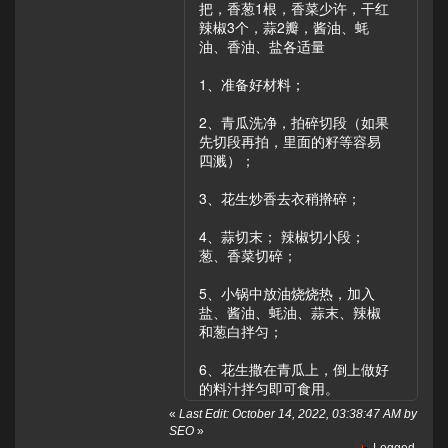
把，香葱1根，香菜少许，干红
辣椒3个，蒜2瓣，酱油、蚝
油、香油、盐各适量
1、准备好材料；
2、青瓜洗净，拍碎切段（如果
先切段再拍，里面的籽等容易
四溅）；
3、花生炒香去衣稍擀碎；
4、蒜切末； 辣椒切小段；
葱、香菜切碎；
5、小锅中放油烧烧热，加入
盐、酱油、蚝油、蒜末、辣椒
和葱白拌匀；
6、花生撒在青瓜上，倒上做好
的料汁拌匀即可食用。
«
Last Edit: October 14, 2022, 03:38:47 AM by
SEO
»
Logged