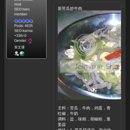
mod
新苦瓜炒牛肉
SEO hero
member
Posts: 4635
SEO-karma:
+336/-0
Gender:
英文课
主料：苦瓜，牛肉，鸡蛋，青
红椒，牛奶
调料：盐，味精，胡椒粉，葱
姜蒜
做法：1. 苦瓜切成片，加少许