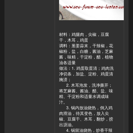
材料：鸡腿肉，尖椒，豆腐
干，木耳，鸡蛋
调料：葱姜蒜末，干辣椒，花
椒粉，盐，白糖，酱油，芝麻
酱，味精，干淀粉，醋，植物
油各适量
做法：1. 鸡蛋取蛋清；鸡肉洗
净切条，加盐、淀粉、鸡蛋清
腌渍；
2. 木耳泡发，洗净撕开；
将芝麻酱、酱油、醋、盐、味
精、干淀粉和适量水调成味
汁。
3. 锅内放油烧热，倒入鸡
肉滑油，待其变色，放入尖
椒、豆腐干、木耳，翻炒，捞
出沥油。
4. 锅留油烧热，炒香干辣