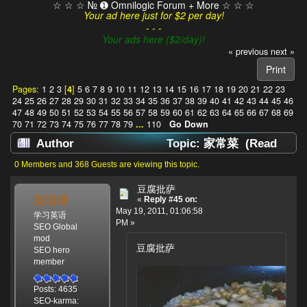
☆ ☆ ☆ № ➊ Omnilogic Forum + More ☆ ☆ ☆
Your ad here just for $2 per day!
- - -
Your ads here ($2/day)!
« previous
next »
Print
Pages:
1
2
3
[
4
]
5
6
7
8
9
10
11
12
13
14
15
16
17
18
19
20
21
22
23
24
25
26
27
28
29
30
31
32
33
34
35
36
37
38
39
40
41
42
43
44
45
46
47
48
49
50
51
52
53
54
55
56
57
58
59
60
61
62
63
64
65
66
67
68
69
70
71
72
73
74
75
76
77
78
79
...
110
Go Down
Author
Topic: 家常菜 (Read
1386716 times)
0 Members and 368 Guests are viewing this topic.
豆腐批萨
英语课
«
Reply #45 on:
May 19, 2011, 01:06:58
学习英语
PM »
SEO Global
mod
豆腐批萨
SEO hero
member
Posts: 4635
SEO-karma: