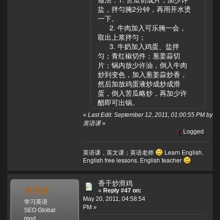
盐，拌匀腌2分钟，再用开水烫
一下。
2. 牛肉加入可乐腌一会，
取出上浆拌匀；
3. 牛奶加入鸡蛋、盐拌
匀；青红椒切件；葱姜蒜切
片；锅内放少许油，倒入牛肉
炒到变色，加入葱姜蒜炒香，
然后加放鸡蛋液炒成炒成滑
蛋，倒入苦瓜略炒，再加少许
醋即可出锅。
«
Last Edit: September 12, 2011, 01:00:55 PM by
英语课
»
Logged
英语课，英文课；英语老师
Learn English.
English free lessons. English teacher
香干炒滑鸡
英语课
«
Reply #47 on:
May 20, 2011, 04:58:54
学习英语
PM »
SEO Global
mod