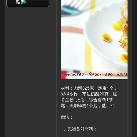
材料：肉滑325克，鸡蛋1个，
彩椒少许，车达奶酪20克，红
薯淀粉1汤匙，综合香料1茶
匙，黑胡椒粉1茶匙，盐、油
做法：
1、先准备好材料；