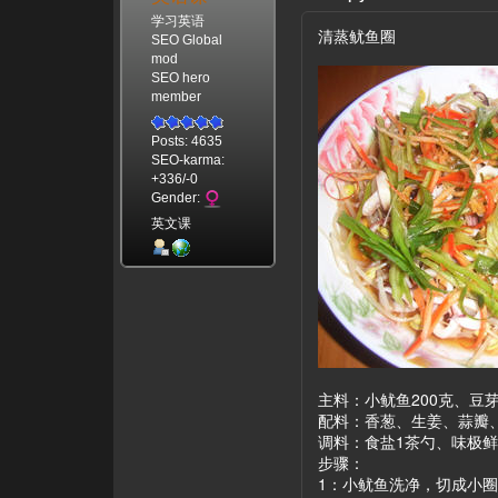
学习英语
清蒸鱿鱼圈
SEO Global
mod
SEO hero
member
Posts: 4635
SEO-karma:
+336/-0
Gender:
英文课
主料：小鱿鱼200克、豆
配料：香葱、生姜、蒜瓣
调料：食盐1茶勺、味极鲜2
步骤：
1：小鱿鱼洗净，切成小