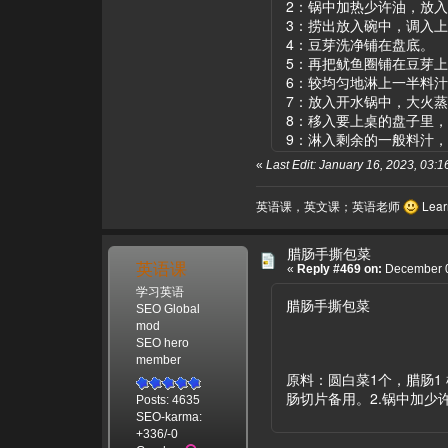
2：锅中加热少许油，放
3：捞出放入碗中，调入
4：豆芽洗净铺在盘底。
5：再把鱿鱼圈铺在豆芽
6：较均匀地淋上一半料
7：放入开水锅中，大火蒸
8：移入要上桌的盘子里
9：淋入剩余的一般料汁
«
Last Edit: January 16, 2023, 03:
英语课，英文课；英语老师
Learn
腊肠手撕包菜
英语课
«
Reply #469 on:
December 0
学习英语
腊肠手撕包菜
SEO Global
mod
SEO hero
member
原料：圆白菜1个，腊肠
肠切片备用。2.锅中加
Posts: 4635
SEO-karma:
+336/-0