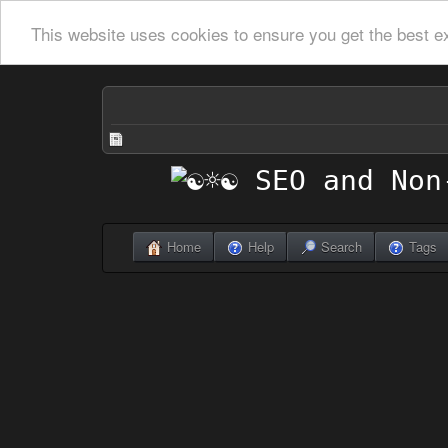
This website uses cookies to ensure you get the best e
Home
Help
Search
Tags