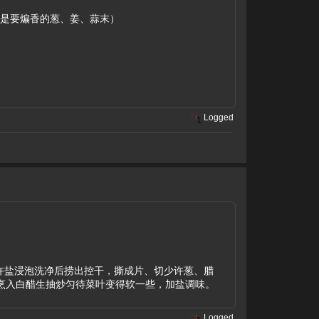
要是要煸香的葱、姜、蒜末）
Logged
少许盐浸泡洗净后捞出控干，撕成片、切少许葱、腊
炒烹入白醋生抽炒匀待菜叶变得软一些，加盐调味。
Logged