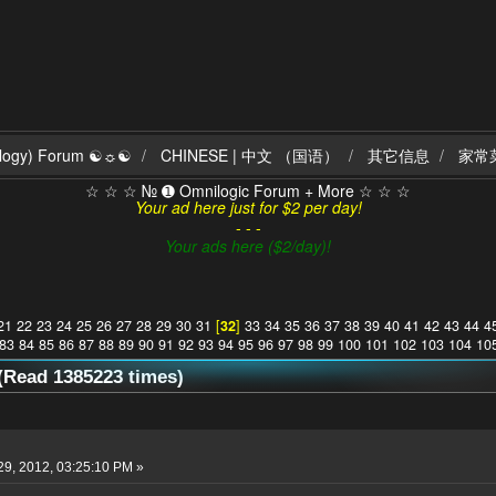
ilogy) Forum ☯☼☯
CHINESE | 中文 （国语）
其它信息
家常
☆ ☆ ☆ № ➊ Omnilogic Forum + More ☆ ☆ ☆
Your ad here just for $2 per day!
- - -
Your ads here ($2/day)!
21
22
23
24
25
26
27
28
29
30
31
[
32
]
33
34
35
36
37
38
39
40
41
42
43
44
4
83
84
85
86
87
88
89
90
91
92
93
94
95
96
97
98
99
100
101
102
103
104
10
ead 1385223 times)
9, 2012, 03:25:10 PM »