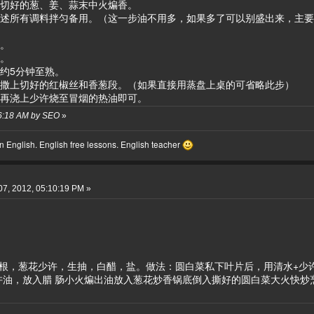
入切好的葱、姜、蒜末中火煸香。
上述所有调料拌匀备用。（这一步油不用多，如果多了可以别盛出来，主
上。
汁。
约5分钟至熟。
，撒上切好的红椒丝和香葱段。（如果直接用蒸盘上桌的可省略此步）
，再浇上少许烧至冒烟的热油即可。
16:18 AM by SEO
»
 English. English free lessons. English teacher
7, 2012, 05:10:19 PM »
1 根，葱花少许，生抽，白醋，盐。做法：圆白菜私下叶片后，用清水+
少许油，放入腊 肠小火煸出油放入葱花炒香锅底倒入撕好的圆白菜大火快