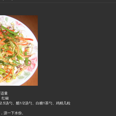
芽适量
、红椒
.5汤勺、醋1/2汤勺、白糖1茶勺、鸡精几粒
圈，沥一下水份。