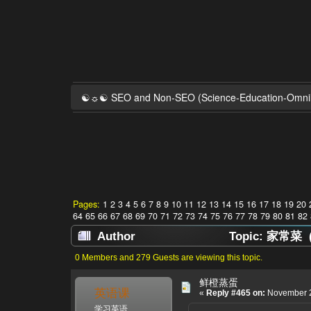
☯☼☯ SEO and Non-SEO (Science-Education-Omn
Pages:
1
2
3
4
5
6
7
8
9
10
11
12
13
14
15
16
17
18
19
20
64
65
66
67
68
69
70
71
72
73
74
75
76
77
78
79
80
81
82
Author
Topic: 家常菜 (R
0 Members and 279 Guests are viewing this topic.
鲜橙蒸蛋
英语课
«
Reply #465 on:
November 2
学习英语