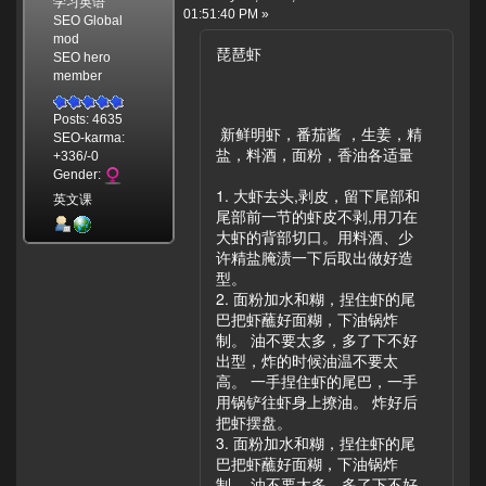
学习英语
01:51:40 PM »
SEO Global
mod
琵琶虾
SEO hero
member
Posts: 4635
新鲜明虾，番茄酱 ，生姜，精
SEO-karma:
盐，料酒，面粉，香油各适量
+336/-0
Gender:
1. 大虾去头,剥皮，留下尾部和
英文课
尾部前一节的虾皮不剥,用刀在
大虾的背部切口。用料酒、少
许精盐腌渍一下后取出做好造
型。
2. 面粉加水和糊，捏住虾的尾
巴把虾蘸好面糊，下油锅炸
制。 油不要太多，多了下不好
出型，炸的时候油温不要太
高。 一手捏住虾的尾巴，一手
用锅铲往虾身上撩油。 炸好后
把虾摆盘。
3. 面粉加水和糊，捏住虾的尾
巴把虾蘸好面糊，下油锅炸
制。 油不要太多，多了下不好