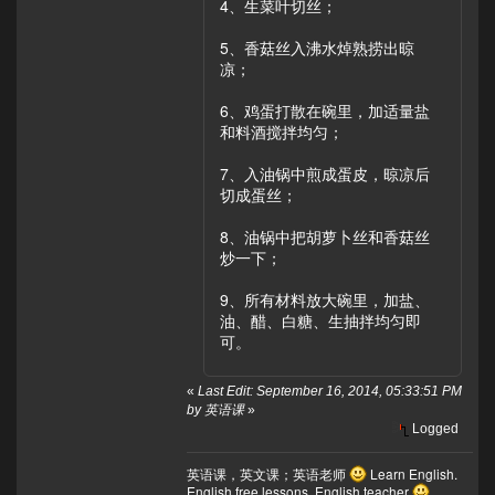
4、生菜叶切丝；
5、香菇丝入沸水焯熟捞出晾
凉；
6、鸡蛋打散在碗里，加适量盐
和料酒搅拌均匀；
7、入油锅中煎成蛋皮，晾凉后
切成蛋丝；
8、油锅中把胡萝卜丝和香菇丝
炒一下；
9、所有材料放大碗里，加盐、
油、醋、白糖、生抽拌均匀即
可。
«
Last Edit: September 16, 2014, 05:33:51 PM
by 英语课
»
Logged
英语课，英文课；英语老师
Learn English.
English free lessons. English teacher