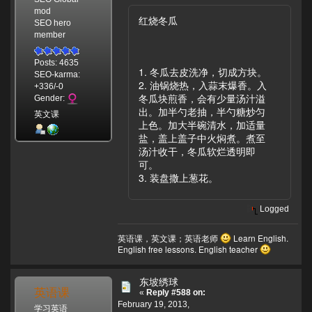
mod
红烧冬瓜
SEO hero
member
Posts: 4635
1. 冬瓜去皮洗净，切成方块。
SEO-karma:
2. 油锅烧热，入蒜末爆香。入
+336/-0
冬瓜块煎香，会有少量汤汁溢
Gender:
出。加半勺老抽，半勺糖炒匀
英文课
上色。加大半碗清水，加适量
盐，盖上盖子中火焖煮。煮至
汤汁收干，冬瓜软烂透明即
可。
3. 装盘撒上葱花。
Logged
英语课，英文课；英语老师
Learn English.
English free lessons. English teacher
东坡绣球
英语课
«
Reply #588 on:
February 19, 2013,
学习英语