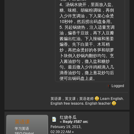
4. 汤锅水烧开，里面放入盐、
糖、味精、胡椒粉调味，再倒
入少许烹调油，下入菜心汆烫
10秒钟，然后捞出码盘备用。
5. 另起锅烧热，注入适量烹调
油，煸香干豆豉，再下入豆瓣
酱煸出红油。下入辣椒和葱姜
煸香。先下白菜干、木耳稍
炒，再把汆烫好的冬笋和胡萝
卜块倒入炒锅内翻炒均匀。烹
入酱油炒匀，撒入盐和糖炒
匀。最后撒入少许鸡精滴入几
滴香油炒匀，撒上葱花炒匀后
便可出锅码盘上桌。
Logged
英语课，英文课；英语老师
Learn English.
English free lessons. English teacher
红烧冬瓜
英语课
«
Reply #587 on:
February 19, 2013,
学习英语
02:39:22 AM »
SEO Global