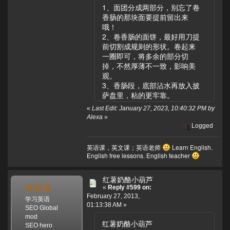
1、面团分成两部分，别忘了卷
香肠的那块面要提前留出来
哦！
2、卷香肠的面饼，最好用刀提
前切割成规则的形状。卷起来
一圈即可，将多余的部分切
掉，不然厚薄不一致，影响美
观。
3、香肠段，底部沾水再放入披
萨盘里，粘的更牢靠。
«
Last Edit: January 27, 2023, 10:40:32 PM by
Alexa
»
Logged
英语课，英文课；英语老师
Learn English.
English free lessons. English teacher
红薯奶酪小葫芦
英语课
«
Reply #599 on:
February 27, 2013,
学习英语
01:13:38 AM »
SEO Global
mod
红薯奶酪小葫芦
SEO hero