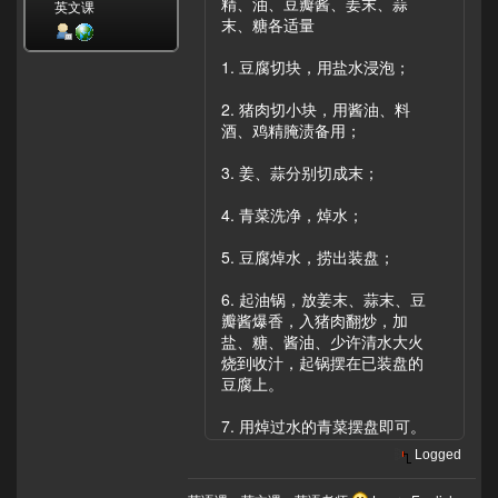
精、油、豆瓣酱、姜末、蒜
英文课
末、糖各适量
1. 豆腐切块，用盐水浸泡；
2. 猪肉切小块，用酱油、料
酒、鸡精腌渍备用；
3. 姜、蒜分别切成末；
4. 青菜洗净，焯水；
5. 豆腐焯水，捞出装盘；
6. 起油锅，放姜末、蒜末、豆
瓣酱爆香，入猪肉翻炒，加
盐、糖、酱油、少许清水大火
烧到收汁，起锅摆在已装盘的
豆腐上。
7. 用焯过水的青菜摆盘即可。
Logged