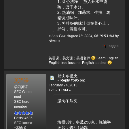
1. 菜心洗净， 放入开水中烫
熟，沥干水分。
2. 热油锅，加蒜末、生抽、鸡
精调成味汁。
3. 将拌好的味汁倒在菜心上，
拌匀，装盘即可。
«
Last Edit: August 18, 2024, 06:19:53 AM by
Alexa
»
Logged
英语课，英文课；英语老师
Learn English.
English free lessons. English teacher
腊肉冬瓜夹
英语课
«
Reply #595 on:
February 24, 2013,
学习英语
12:32:11 AM »
SEO Global
mod
腊肉冬瓜夹
SEO hero
member
Posts: 4635
培根3片，冬瓜250克，蚝油半
SEO-karma:
汤匙，酱油1汤匙
+336/-0