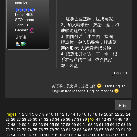
member
Posts: 4635
1. 红薯去皮蒸熟，压成薯泥。
SEO-karma:
2、加入糯米粉，鸡蛋，盐，和
+336/-0
成软硬适中的面团。
Gender:
3. 面团分若干小面团，揉圆，
英文课
捏成片，包入奶酪块，捏成葫
芦的形状; 入烤箱烤15分钟；
4. 把葱用开水烫一下，拿一根
系在葫芦的中间，依次做好，
即可装盘。
Logged
英语课，英文课；英语老师
Learn English.
English free lessons. English teacher
Print
Pages:
1
2
3
4
5
6
7
8
9
10
11
12
13
14
15
16
17
18
19
20
21
22
23
24
25
26
27
28
29
30
31
32
33
34
35
36
37
38
39
[
40
]
41
42
43
44
45
46
47
48
49
50
51
52
53
54
55
56
57
58
59
60
61
62
63
64
65
66
67
68
69
70
71
72
73
74
75
76
77
78
79
80
81
82
83
84
85
86
87
88
89
90
91
92
93
94
95
96
97
98
99
100
101
102
103
104
105
106
107
108
109
110