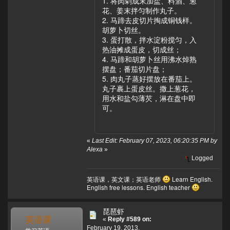
1. 将肉剁成末加盐、料酒、葱
花、姜末拌匀制作丸子。
2. 马蹄去皮切片掏成铜钱样。
胡萝卜切丝。
3. 蛋打散，拌水淀粉搅匀，入
热油摊成蛋皮，切成丝；
4. 马蹄和胡萝卜丝用沸水焯熟
摆盘；番茄切片盘；
5. 肉丸子蒸好摆放在番茄上。
丸子裹上蛋皮丝。撒上葱花，
用水和盐勾薄芡，淋在盘中即
可。
«
Last Edit: February 07, 2023, 06:20:35 PM by
Alexa
»
Logged
英语课，英文课；英语老师
Learn English.
English free lessons. English teacher
琵琶虾
英语课
«
Reply #589 on:
February 19, 2013,