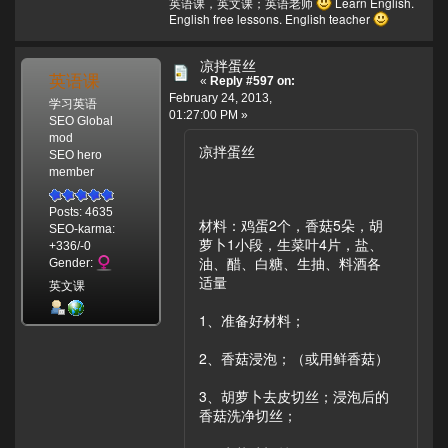
英语课，英文课；英语老师
Learn English.
English free lessons. English teacher
凉拌蛋丝
英语课
«
Reply #597 on:
February 24, 2013,
学习英语
01:27:00 PM »
SEO Global
mod
凉拌蛋丝
SEO hero
member
Posts: 4635
材料：鸡蛋2个，香菇5朵，胡
SEO-karma:
萝卜1小段，生菜叶4片，盐、
+336/-0
油、醋、白糖、生抽、料酒各
Gender:
适量
英文课
1、准备好材料；
2、香菇浸泡；（或用鲜香菇）
3、胡萝卜去皮切丝；浸泡后的
香菇洗净切丝；