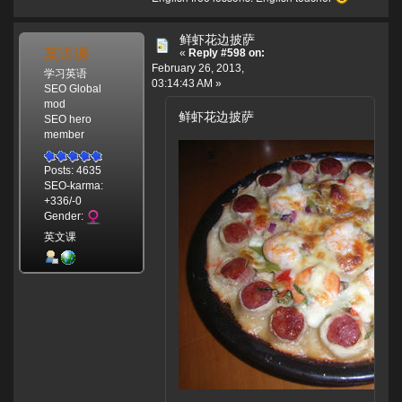
鲜虾花边披萨
英语课
«
Reply #598 on:
February 26, 2013,
学习英语
03:14:43 AM »
SEO Global
mod
鲜虾花边披萨
SEO hero
member
Posts: 4635
SEO-karma:
+336/-0
Gender:
英文课