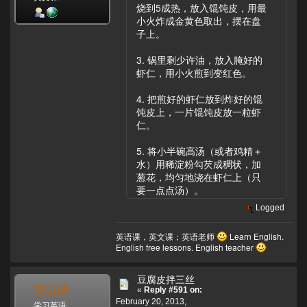
烧到5成热，放入馄饨皮，用最
小火炸成金黄色取出，摆在盘
子上。
3. 锅里剩少许油，放入腌好的
虾仁，用小火煎到变红色。
4. 把煎好的虾仁放到炸好的馄
饨皮上，一片馄饨皮放一粒虾
仁。
5. 将小半碗高汤（或者鸡精＋
水）用稀淀粉勾芡成稠状，加
葱花，均匀地浇在虾仁上（只
要一点点汤）。
Logged
英语课，英文课；英语老师
Learn English.
English free lessons. English teacher
豆腐皮拌三丝
英语课
«
Reply #591 on:
February 20, 2013,
学习英语