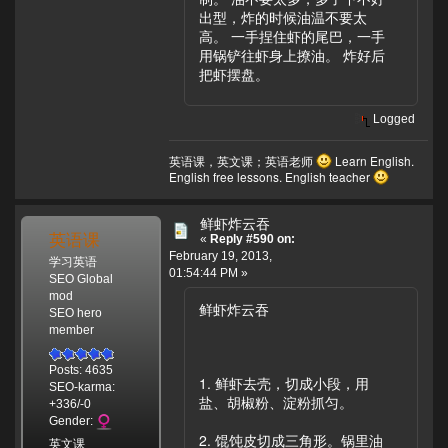
出型，炸的时候油温不要太
高。 一手捏住虾的尾巴，一手
用锅铲往虾身上撩油。 炸好后
把虾摆盘。
Logged
英语课，英文课；英语老师
Learn English.
English free lessons. English teacher
鲜虾炸云吞
英语课
«
Reply #590 on:
February 19, 2013,
学习英语
01:54:44 PM »
SEO Global
mod
鲜虾炸云吞
SEO hero
member
Posts: 4635
1. 鲜虾去壳，切成小段，用
SEO-karma:
盐、胡椒粉、淀粉抓匀。
+336/-0
Gender:
2. 馄饨皮切成三角形。锅里油
英文课