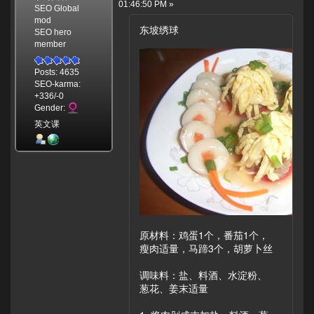
01:46:50 PM »
SEO Global
mod
东坡绣球
SEO hero
member
Posts: 4635
SEO-karma:
+336/-0
Gender:
英文课
原材料：鸡蛋1个，番茄1个，
瘦肉适量，马蹄3个，胡萝卜丝
调味料：盐、料酒、水淀粉、
葱花、姜末适量