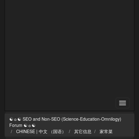
☯☼☯ SEO and Non-SEO (Science-Education-Omnilogy)
Forum ☯☼☯
CHINESE | 中文 （国语）
其它信息
家常菜