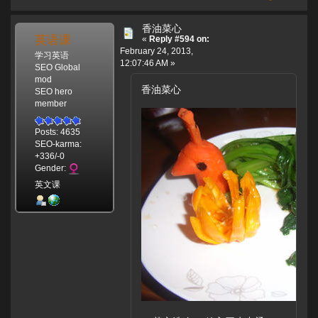
香油菜心
英语课
«
Reply #594 on:
February 24, 2013,
学习英语
12:07:46 AM »
SEO Global
mod
香油菜心
SEO hero
member
Posts: 4635
SEO-karma:
+336/-0
Gender:
英文课