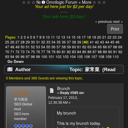
☆ ☆ ☆ № ➊ Omnilogic Forum + More ☆ ☆ ☆
Your ad here just for $2 per day!
- - -
Your ads here ($2/day)!
« previous
next »
Print
Pages:
1
2
3
4
5
6
7
8
9
10
11
12
13
14
15
16
17
18
19
20
21
22
23
24
25
26
27
28
29
30
31
32
33
34
35
36
37
38
39
[
40
]
41
42
43
44
45
46
47
48
49
50
51
52
53
54
55
56
57
58
59
60
61
62
63
64
65
66
67
68
69
70
71
72
73
74
75
76
77
78
79
80
81
82
83
84
85
86
87
88
89
90
91
92
93
94
95
96
97
98
99
100
101
102
103
104
105
106
107
108
109
110
Go Down
Author
Topic: 家常菜 (Read
1386829 times)
0 Members and 386 Guests are viewing this topic.
Brunch
英语课
«
Reply #585 on:
February 17, 2013,
学习英语
12:36:38 AM »
SEO Global
mod
My brunch
SEO hero
member
This is my brunch today.