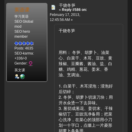
干烧冬笋
英语课
«
Reply #586 on:
February 17, 2013,
学习英语
12:45:56 AM »
SEO Global
mod
干烧冬笋
SEO hero
member
Posts: 4635
用料： 冬笋、胡萝卜、油菜
SEO-karma:
心、白菜干、木耳、豆豉、黄
+336/-0
辣椒、豆瓣酱、酱油、盐、白
Gender:
糖、鸡精、葱花、姜末、香
英文课
油、烹调油。
1. 白菜干、木耳浸泡；浸泡好
后切碎；
2. 冬笋、胡萝卜切滚刀块；用
开水汆烫一下去异味。
3. 葱切成葱花、姜切末、干辣
椒切丁、豆豉洗净备用；把菜
心洗净，在菜心的顶部用小刀
划一十字口，点缀上一片菱形
胡萝卜条备用。