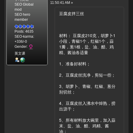
11:50:41 AM »
SEO Global
mod
豆腐皮拌三丝
SEO hero
member
Posts: 4635
材料： 豆腐皮210克，胡萝卜1
SEO-karma:
小段，青椒1个，红椒1个，蒜
+336/-0
1瓣，葱1根，盐、油、醋、鸡
Gender:
精、酱油各适量
英文课
1、准备好材料；
2、豆腐皮丝洗净，剪短一些；
3、胡萝卜、青椒、红椒、葱分
别切丝；
4、豆腐皮丝入沸水中焯熟，捞
出沥干；
5、所有材料放大碗里，加入蒜
末、盐、油、醋、鸡精、酱
油；