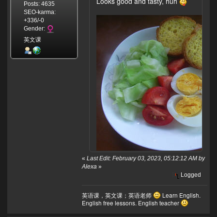
Looks good and tasty, huh
Posts: 4635
SEO-karma:
+336/-0
Gender:
英文课
«
Last Edit: February 03, 2023, 05:12:12 AM by
Alexa
»
Logged
英语课，英文课；英语老师
Learn English.
English free lessons. English teacher