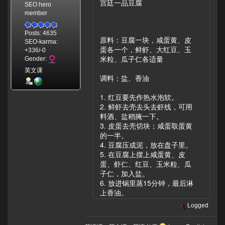
宫廷一品豆腐
SEO hero
member
Posts: 4635
原料：豆腐一块，咸蛋黄、皮
SEO-karma:
蛋各一个，鲜虾、大红豆、玉
+336/-0
米粒、瓜子仁各适量
Gender:
英文课
调料：盐、香油
1. 红豆要先作热水泡软。
2. 鲜虾去壳去头去虾线，可用
料酒、盐稍腌一下。
3. 皮蛋去壳切块；咸蛋取蛋黄
的一半。
4. 豆腐压成泥，放在盘子里。
5. 在豆腐上摆上咸蛋黄、皮
蛋、虾仁、红豆、玉米粒、瓜
子仁，加入盐。
6. 放进锅里蒸15分钟，最后淋
上香油。
Logged