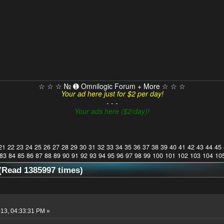
☆ ☆ ☆ № ➊ Omnilogic Forum + More ☆ ☆ ☆
Your ad here just for $2 per day!
- - -
Your ads here ($2/day)!
21
22
23
24
25
26
27
28
29
30
31
32
33
34
35
36
37
38
39
40
41
42
43
44
45
83
84
85
86
87
88
89
90
91
92
93
94
95
96
97
98
99
100
101
102
103
104
10
ead 1385997 times)
13, 04:33:31 PM »