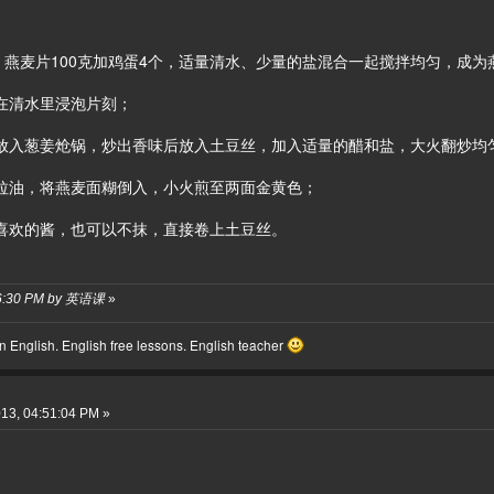
0克、燕麦片100克加鸡蛋4个，适量清水、少量的盐混合一起搅拌均匀，成
放在清水里浸泡片刻；
，放入葱姜炝锅，炒出香味后放入土豆丝，加入适量的醋和盐，大火翻炒均
色拉油，将燕麦面糊倒入，小火煎至两面金黄色；
你喜欢的酱，也可以不抹，直接卷上土豆丝。
6:16:30 PM by 英语课
»
 English. English free lessons. English teacher
13, 04:51:04 PM »