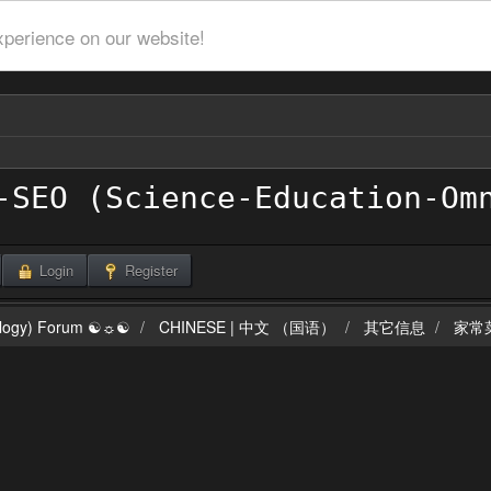
xperience on our website!
Login
Register
ilogy) Forum ☯☼☯
CHINESE | 中文 （国语）
其它信息
家常