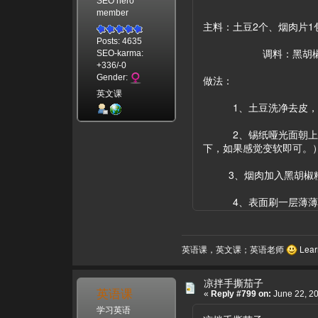
SEO hero
member
主料：土豆2个、烟肉片1
Posts: 4635
调料：黑胡椒粉适量
SEO-karma:
+336/-0
Gender:
做法：
英文课
1、土豆洗净去皮，切成
2、锡纸哑光面朝上，包
下，如果感觉变软即可。
3、烟肉加入黑胡椒粉
4、表面刷一层薄薄的油
英语课，英文课；英语老师
Learn
凉拌手撕茄子
英语课
«
Reply #799 on:
June 22, 20
学习英语