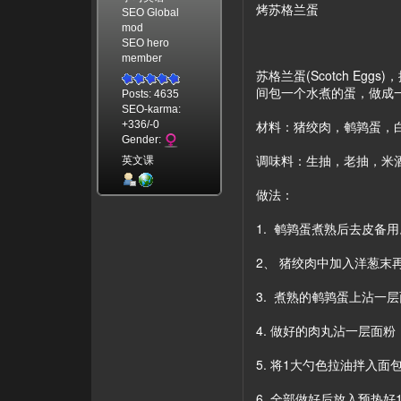
烤苏格兰蛋
SEO Global
mod
SEO hero
member
苏格兰蛋(Scotch Eg
间包一个水煮的蛋，做成
Posts: 4635
SEO-karma:
材料：猪绞肉，鹌鹑蛋，白
+336/-0
Gender:
调味料：生抽，老抽，米
英文课
做法：
1. 鹌鹑蛋煮熟后去皮备
2、 猪绞肉中加入洋葱
3. 煮熟的鹌鹑蛋上沾一
4. 做好的肉丸沾一层面
5. 将1大勺色拉油拌入
6. 全部做好后放入预热好