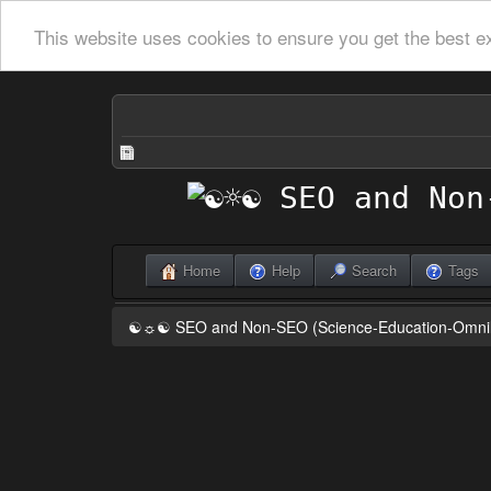
This website uses cookies to ensure you get the best e
Home
Help
Search
Tags
☯☼☯ SEO and Non-SEO (Science-Education-Omn