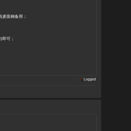
为燕麦面糊备用；
匀即可；
Logged