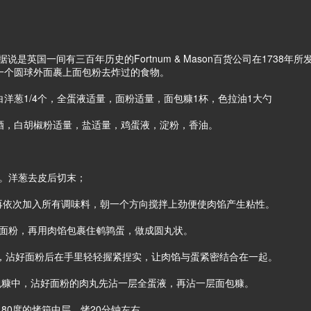
gs)，据说是英国一间有三百年历史的Fortnum & Mason百货公司在1
一个圆球外面裹上面包粉去炸过的食物。
洋葱1/4个，全蛋液适量，面粉适量，面包糠1杯，色拉油1大勺
酒，白胡椒粉适量，盐适量，鸡蛋液，淀粉，香油。
用。洋葱去皮后切末；
末再依次加入所有调味料，朝一个方向搅拌上劲便使肉馅产生粘性。
层面粉，再用肉馅包裹住鹌鹑蛋，做成圆丸状。
粉，沾好面粉后在手里轻轻握紧捏实，让肉馅与蛋紧密结合在一起。
面包糠中，沾好面粉的肉丸先沾一层全蛋液，再沾一层面包糠。
180度的烤箱中层，烤20分钟左右。