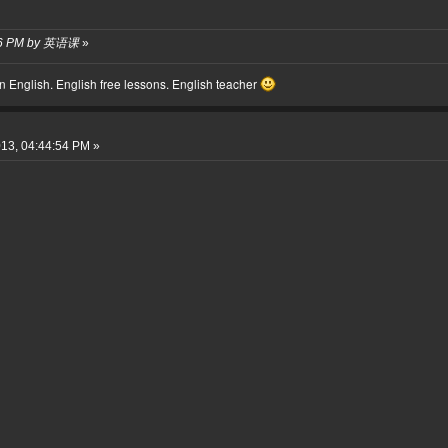
8:36 PM by 英语课
»
 English. English free lessons. English teacher
13, 04:44:54 PM »