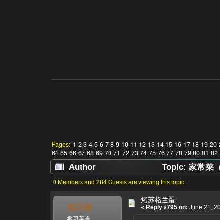
Pages:
1
2
3
4
5
6
7
8
9
10
11
12
13
14
15
16
17
18
19
20
64
65
66
67
68
69
70
71
72
73
74
75
76
77
78
79
80
81
82
Author
Topic: 家常菜 (R
0 Members and 284 Guests are viewing this topic.
烤苏格兰蛋
英语课
«
Reply #795 on:
June 21, 20
学习英语