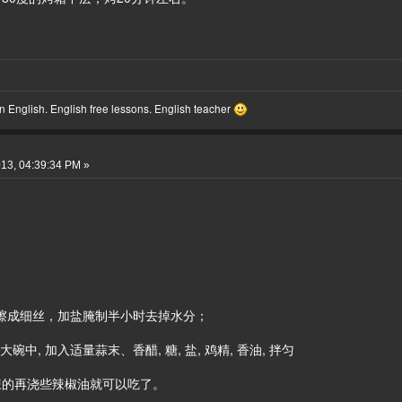
 English. English free lessons. English teacher
13, 04:39:34 PM »
 擦成细丝，加盐腌制半小时去掉水分；
中, 加入适量蒜末、香醋, 糖, 盐, 鸡精, 香油, 拌匀
喜辣的再浇些辣椒油就可以吃了。