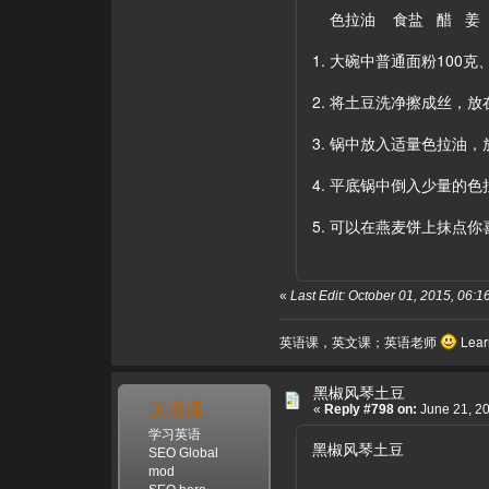
色拉油 食盐 醋 姜
1. 大碗中普通面粉10
2. 将土豆洗净擦成丝，
3. 锅中放入适量色拉油
4. 平底锅中倒入少量的
5. 可以在燕麦饼上抹点
«
Last Edit: October 01, 2015, 0
英语课，英文课；英语老师
Learn
黑椒风琴土豆
英语课
«
Reply #798 on:
June 21, 20
学习英语
黑椒风琴土豆
SEO Global
mod