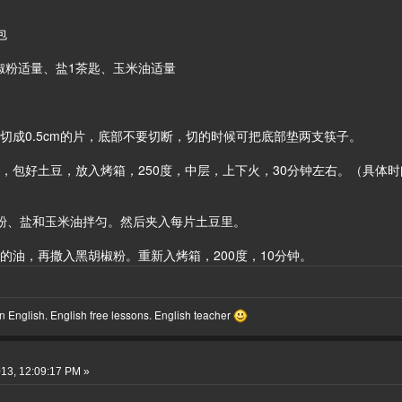
包
、盐1茶匙、玉米油适量
0.5cm的片，底部不要切断，切的时候可把底部垫两支筷子。
好土豆，放入烤箱，250度，中层，上下火，30分钟左右。（具体时
）
、盐和玉米油拌匀。然后夹入每片土豆里。
，再撒入黑胡椒粉。重新入烤箱，200度，10分钟。
 English. English free lessons. English teacher
13, 12:09:17 PM »