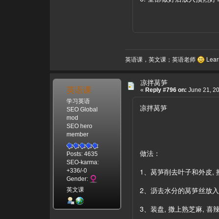
英语课，英文课；英语老师
Learn
凉拌莴笋
英语课
«
Reply #796 on:
June 21, 20
学习英语
凉拌莴笋
SEO Global
mod
SEO hero
member
做法：
Posts: 4635
SEO-karma:
1、莴笋削去叶子和外皮,
+336/-0
Gender:
2、沥去水分的莴笋丝放入大碗
英文课
3、装盘, 撒上熟芝麻, 