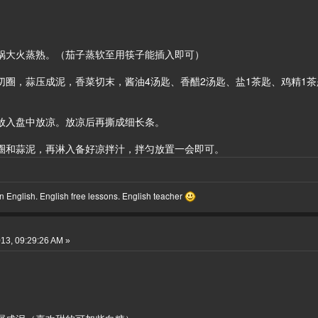
蒸锅大火蒸熟。（茄子蒸软至用筷子能插入即可）
椒切圈，蒜压成泥，香菜切末，酱油4汤匙、香醋2汤匙、盐1茶匙、鸡精
半放入盘中放凉。放凉后再撕成细长条。
辣椒圈和蒜泥，再淋入备好凉拌汁，拌匀放置一会即可。
 English. English free lessons. English teacher
13, 09:29:26 AM »