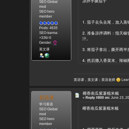
凉拌手撕茄子
SEO Global
mod
SEO hero
member
1. 茄子去头去尾，放入
Posts: 4635
2. 准备凉拌调料：指天
SEO-karma:
汁。
+336/-0
Gender:
3. 将茄子拿出，撕开两
英文课
4. 然后撒入香菜末、
英语课，英文课；英语老师
Learn
椰香南瓜紫薯糯米糍
英语课
«
Reply #800 on:
June 23, 20
学习英语
椰香南瓜紫薯糯米糍
SEO Global
mod
SEO hero
member