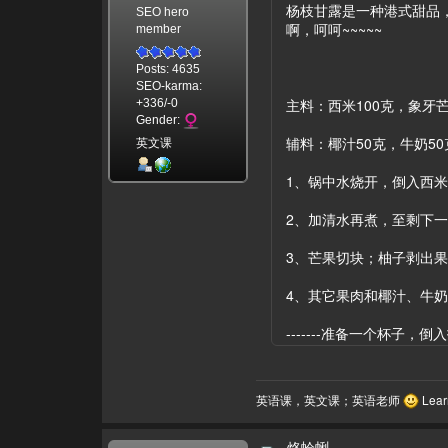
杨枝甘露是一种港式甜品
SEO hero
啊，呵呵~~~~~
member
Posts: 4635
SEO-karma:
主料：西米100克，象牙
+336/-0
Gender:
辅料：椰汁50克，牛奶5
英文课
1、锅中水烧开，倒入西
2、加清水再煮，至剩下
3、芒果切块；柚子剥出
4、其它果肉和椰汁、牛
-------准备一个杯子
英语课，英文课；英语老师
Learn
烙蛤蜊