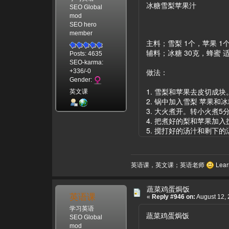
冰糖雪梨苹果汁
SEO Global
mod
SEO hero
member
主料；雪梨 1个，苹果 1
辅料；冰糖 30克，蜂蜜 
Posts: 4635
SEO-karma:
做法：
+336/-0
Gender:
1. 雪梨和苹果去皮切成块
英文课
2. 锅中加入雪梨 苹果
3. 大火煮开。转小火煮
4. 把煮好的梨和苹果加
5. 搅打好的汤汁和剩下
英语课，英文课；英语老师
Learn
蔬菜鸡蛋焗饭
英语课
«
Reply #946 on:
August 12, 
学习英语
蔬菜鸡蛋焗饭
SEO Global
mod