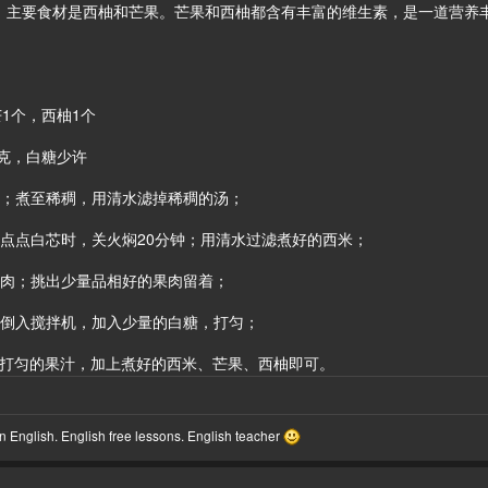
，主要食材是西柚和芒果。芒果和西柚都含有丰富的维生素，是一道营养
芒1个，西柚1个
0克，白糖少许
米；煮至稀稠，用清水滤掉稀稠的汤；
一点点白芯时，关火焖20分钟；用清水过滤煮好的西米；
果肉；挑出少量品相好的果肉留着；
奶倒入搅拌机，加入少量的白糖，打匀；
，倒入打匀的果汁，加上煮好的西米、芒果、西柚即可。
 English. English free lessons. English teacher