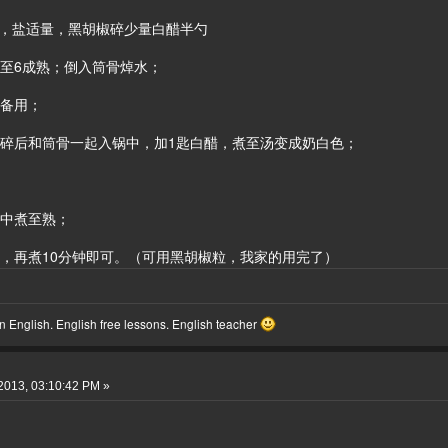
 ，盐适量，黑胡椒碎少量白醋半勺
至6成熟；倒入筒骨焯水；
净备用；
拍碎后和筒骨一起入锅中，加1匙白醋，煮至汤变成奶白色；
汤中煮至熟；
碎，再煮10分钟即可。（可用黑胡椒粒，我家的用完了）
 English. English free lessons. English teacher
2013, 03:10:42 PM »