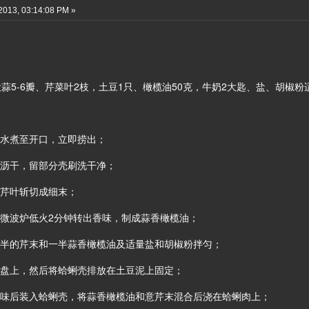
2013, 03:14:08 PM »
大蒜5-6瓣、芹菜叶2枝，土豆1只、橄榄油50克，牛奶2大匙、盐、胡椒粉
冷水煮至开口，立即捞出；
洗沥干，留部分壳刷洗干净；
，芹叶斩切成细末；
用微波炉低火2分钟转出香味，制成蒜香橄榄油；
一半的芹末和一半蒜香橄榄油及适量盐和胡椒粉拌匀；
烤盘上，然后将蛤蜊壳排放在土豆泥上固定；
调味后装入蛤蜊壳，将蒜香橄榄油和意芹末混合后浇在蛤蜊肉上；