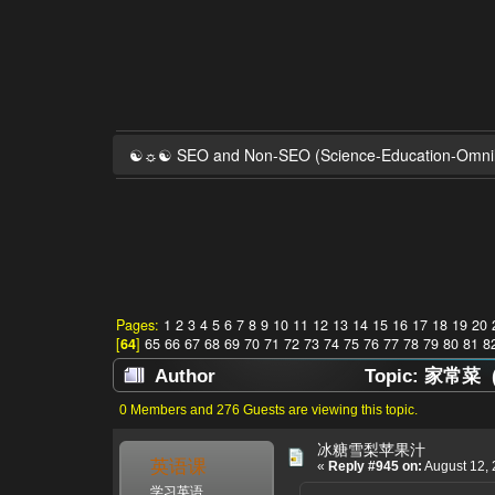
☯☼☯ SEO and Non-SEO (Science-Education-Omn
Pages:
1
2
3
4
5
6
7
8
9
10
11
12
13
14
15
16
17
18
19
20
[
64
]
65
66
67
68
69
70
71
72
73
74
75
76
77
78
79
80
81
8
Author
Topic: 家常菜 (R
0 Members and 276 Guests are viewing this topic.
冰糖雪梨苹果汁
英语课
«
Reply #945 on:
August 12, 
学习英语