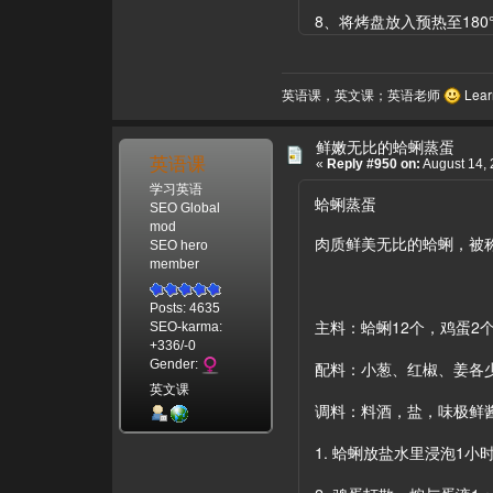
8、将烤盘放入预热至180
英语课，英文课；英语老师
Learn
鲜嫩无比的蛤蜊蒸蛋
英语课
«
Reply #950 on:
August 14, 
学习英语
蛤蜊蒸蛋
SEO Global
mod
肉质鲜美无比的蛤蜊，被称
SEO hero
member
Posts: 4635
主料：蛤蜊12个，鸡蛋2
SEO-karma:
+336/-0
Gender:
配料：小葱、红椒、姜各
英文课
调料：料酒，盐，味极鲜
1. 蛤蜊放盐水里浸泡1