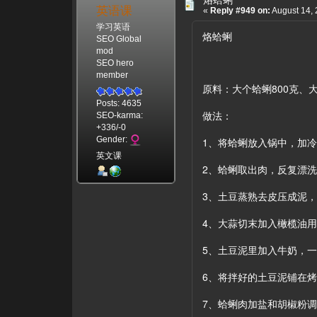
英语课
«
Reply #949 on:
August 14, 
学习英语
烙蛤蜊
SEO Global
mod
SEO hero
member
原料：大个蛤蜊800克、
Posts: 4635
做法：
SEO-karma:
+336/-0
Gender:
1、将蛤蜊放入锅中，加
英文课
2、蛤蜊取出肉，反复漂
3、土豆蒸熟去皮压成泥
4、大蒜切末加入橄榄油
5、土豆泥里加入牛奶，
6、将拌好的土豆泥铺在
7、蛤蜊肉加盐和胡椒粉