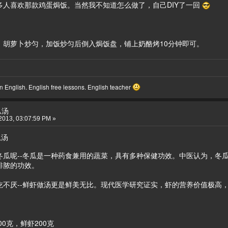
多人喜欢那款鸡蛋焗饭。当然我不知道怎么做了，自己DIY了一回
、胡萝卜炒匀，加饭炒匀后倒入焗饭盘，铺上奶酪烤10分钟即可。
 English. English free lessons. English teacher
瓜汤
2013, 03:07:59 PM »
瓜汤
呢--冬瓜是一种药食兼用的蔬菜，具有多种保健功效。中医认为，冬瓜
排脓的功效。
厌--鲜虾做汤更是鲜美无比。现代医学研究证实，虾的营养价值极高，
00克，鲜虾200克