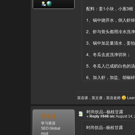
配料：姜1小块，小葱3根
1、锅中烧开水，倒入虾焯
2、虾与骨头都用冷水洗
3、锅中加足量清水，姜
4、冬瓜去皮洗净切块；
5、冬瓜入已成奶白色的
6、加入虾，加盐、胡椒
英语课，英文课；英语老师
Learn
时尚饮品--杨枝甘露
英语课
«
Reply #948 on:
August 14, 
学习英语
时尚饮品--杨枝甘露
SEO Global
mod