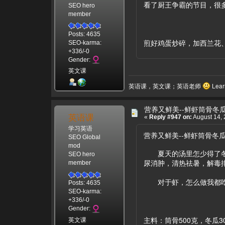
看了厨王争霸的节目，很
SEO hero
member
Posts: 4635
煎好鸡蛋炒碎，加西兰花
SEO-karma:
+336/-0
Gender:
英文课
英语课，英文课；英语老师
Learn
营养又鲜美--鲜虾筒骨冬
英语课
«
Reply #947 on:
August 14, 
学习英语
营养又鲜美--鲜虾筒骨冬
SEO Global
mod
夏天的汤里怎少得了冬瓜
SEO hero
尿消肿，清热祛暑，解毒
member
对于虾，怎么做我都吃不
Posts: 4635
SEO-karma:
+336/-0
Gender:
主料：筒骨500克，冬瓜3
英文课