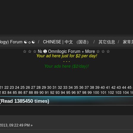
ilogy) Forum ☯☼☯
CHINESE | 中文 （国语）
其它信息
家常
☆ ☆ ☆ № ➊ Omnilogic Forum + More ☆ ☆ ☆
Your ad here just for $2 per day!
- - -
Your ads here ($2/day)!
21
22
23
24
25
26
27
28
29
30
31
32
33
34
35
36
37
38
39
40
41
42
43
44
45
2
83
84
85
86
87
88
89
90
91
92
93
94
95
96
97
98
99
100
101
102
103
104
1
ead 1385450 times)
2013, 09:22:49 PM »