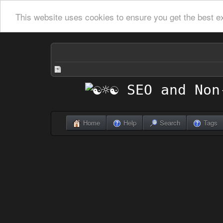
This website uses cookies to ensure you get the best e
Home
Help
Search
Tags