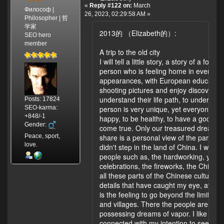
«
Reply #122 on:
March
Философ |
26, 2023, 02:29:58 AM »
Philosopher | 哲
学家
2013的 （Elizabeth的）:
SEO hero
member
A trip to the old city
I will tell a little story, a story of a fo
person who is feeling home in every nic
appearances, with European education and
shooting pictures and enjoy discoverin
understand their life path, to understan
Posts: 17824
SEO-karma:
person is very unique, yet everyone in s
+848/-1
happy, to be healthy, to have a good in
Gender:
come true. Only our treasured dreams c
Peace, sport,
share is a personal view of the parts o
love.
didn't step in the land of China. I will 
people such as, the hardworking, young 
celebrations, the fireworks, the Chinese 
all these parts of the Chinese culture ar
details that have caught my eye, after 
is the feeling to go beyond the limit of u
and villages. There the people are not
possessing dreams of vapor. I like the C
connected with my intention to see the