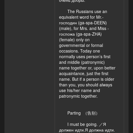
очень добры.
The Russians use an
equivalent word for Mr.-
господин (ga-spa-DEEN)
(male), for Mrs. and Miss -
госпожа (ga-spa-ZHA)
(female) only on
governmental or formal
occasions. Today one
normally uses person’s first
and middle (patronymic)
name together or, upon better
acquaintance, just the first
name. But if a person is older
than you, you should always
use his/her name and
patronymic together.
Parting （告别）
I must be going. ／Я
должен идти.Я должна идти.