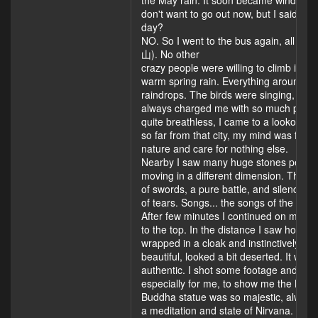
the May rain. It soon became windy and c
don't want to go out now, but I said to m
day?
NO. So I went to the bus again, all th
山). No other
crazy people were willing to climb in th
warm spring rain. Everything around wa
raindrops. The birds were singing, the 
always charged me with so much positive
quite breathless, I came to a lookout to
so far from that city, my mind was flyin
nature and care for nothing else.
Nearby I saw many huge stones perched on 
moving in a different dimension. There
of swords, a pure battle, and silence. 
of tears. Songs... the songs of the win
After few minutes I continued on my w
to the top. In the distance I saw house
wrapped in a cloak and instinctively rea
beautiful, looked a bit deserted. It was
authentic. I shot some footage and sp
especially for me, to show me the Budd
Buddha statue was so majestic, always 
a meditation and state of Nirvana. I cou