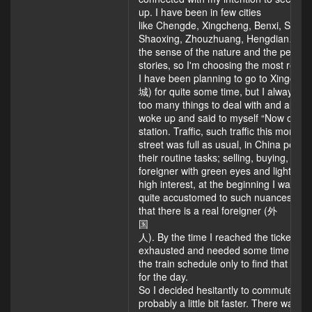
up. I have been in few cities
like Chengde, Xingcheng, Benxi, Shen
Shaoxing, Zhouzhuang, Hengdian… and d
the sense of the nature and the people, w
stories, so I'm choosing the most recent
I have been planning to go to Xingche
城) for quite some time, but I always h
too many things to deal with and always
woke up and said to myself “Now or nev
station. Traffic, such traffic this morn
street was full as usual, in China peop
their routine tasks; selling, buying, co
foreigner with green eyes and light aub
high interest, at the beginning I was n
quite accustomed to such nuances. The
that there is a real foreigner (外
国
人). By the time I reached the ticket offi
exhausted and needed some time to re
the train schedule only to find that th
for the day.
So I decided hesitantly to commute via b
probably a little bit faster. There was n