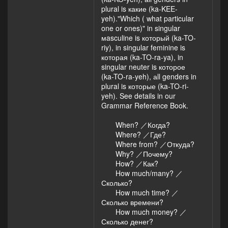
plural is какие (ka-KEE-
yeh)."Which ( what particular
one or ones)" in singular
мasculine is который (ka-TO-
riy), in singular feminine is
которая (ka-TO-ra-ya), in
singular neuter is которое
(ka-TO-ra-yeh), аll genders in
plural is которые (ka-TO-ri-
yeh). See details in our
Grammar Reference Book.
When? ／Когда?
Where? ／Где?
Where from? ／Откуда?
Why? ／Почему?
How? ／Как?
How much/many? ／
Сколько?
How much time? ／
Сколько времени?
How much money? ／
Сколько денег?