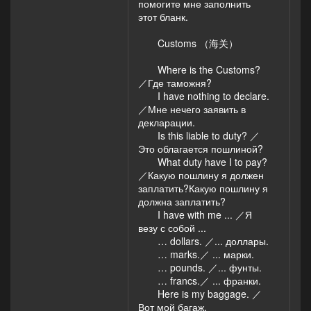
помогите мне заполнить
этот бланк.
Customs （海关）
Where is the Customs?
／Где таможня?
I have nothing to declare.
／Мне нечего заявить в
декларации.
Is this liable to duty? ／
Это облагается пошлиной?
What duty have I to pay?
／Какую пошлину я должен
заплатить?Какую пошлину я
должна заплатить?
I have with me ... ／Я
везу с собой ...
… dollars. ／... доллары.
… marks.／ ... марки.
… pounds. ／... фунты.
… francs.／ ... франки.
Here is my baggage. ／
Вот мой багаж.