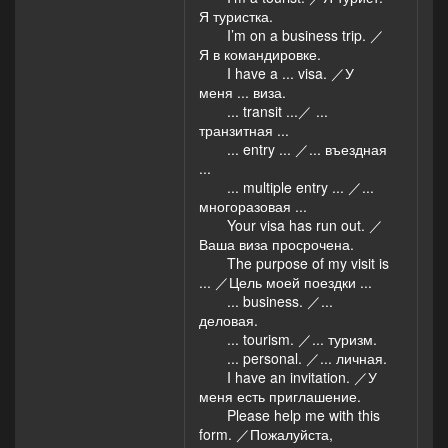
Я туристка.
I’m on a business trip. ／
Я в командировке.
I have a ... visa. ／У
меня ... виза.
... transit ...／ ...
транзитная ...
... entry ... ／... въездная
...
... multiple entry ... ／...
многоразовая ...
Your visa has run out. ／
Ваша виза просрочена.
The purpose of my visit is
... ／Цель моей поездки ...
... business. ／...
деловая.
... tourism. ／... туризм.
... personal. ／... личная.
I have an invitation. ／У
меня есть приглашение.
Please help me with this
form. ／Пожалуйста,