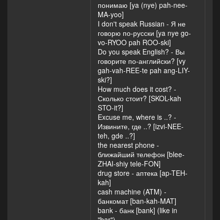
понимаю [ya (nye) pah-nee-
MA-yoo]
I don't speak Russian - Я не
говорю по-русски [ya nye go-
vo-RYOO pah ROO-ski]
Do you speak English? - Вы
говорите по-английски? [vy
gah-vah-REE-te pah ang-LIY-
ski?]
How much does it cost? -
Сколько стоит? [SKOL-kah
STO-it?]
Excuse me, where is ..? -
Извините, где ..? [izvi-NEE-
teh, gde ..?]
the nearest phone -
ближайший телефон [blee-
ZHAI-shiy tele-FON]
drug store - аптека [ap-TEH-
kah]
cash machine (ATM) -
банкомат [ban-kah-MAT]
bank - банк [bank] (like in
"bar")