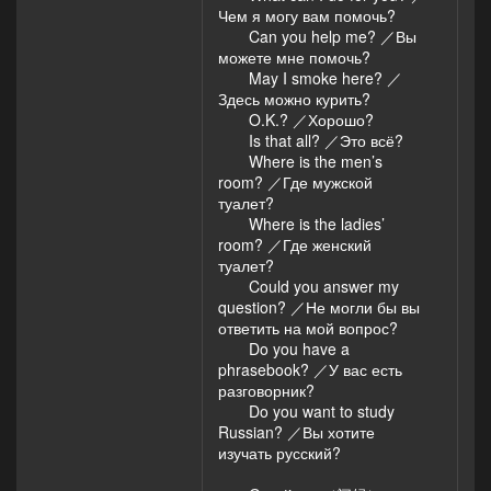
Чем я могу вам помочь?
Can you help me? ／Вы
можете мне помочь?
May I smoke here? ／
Здесь можно курить?
O.K.? ／Хорошо?
Is that all? ／Это всё?
Where is the men’s
room? ／Где мужской
туалет?
Where is the ladies’
room? ／Где женский
туалет?
Could you answer my
question? ／Не могли бы вы
ответить на мой вопрос?
Do you have a
phrasebook? ／У вас есть
разговорник?
Do you want to study
Russian? ／Вы хотите
изучать русский?