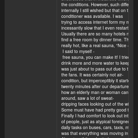
the conditions. However, such different a
internally I still wished but that on this 
conditioner was available. I was
trying to access internet form my mobil
incessantly slow that I even restarted m
Usually there are so many hotels near to
find a free room by dinner time. The he
really hot, like a real sauna, “Nice –
I said to myself ­
free sauna, you can make it! I tried to
drink more and more water to keep mys
was just about to pass out due to the 
the fans. It was certainly not air­
condition, but imperceptibly it started to
twenty minutes after our departure, th
how an elderly man or woman can manag
around, saw a lot of sweat­
dripping faces looking out of the window
Some must have had pretty good trainin
Finally I had comfort to look out into th
of people, just as atypical foreigner im
daily tasks on buses, cars, taxis, motor
was that everything was moving in on