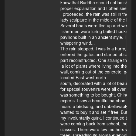
know that Buddha should not be shot, a
proper explanation and I often see poste
I proceeded, the rain was still in the ai
lady sculpture in the middle of the beac
Several boats were tied up and were sw
fishermen were luring baited hooks for 
pavilions built in an ancient style. I we
whispering wind...
The rain stopped, I was in a hurry, as I
entered the gates and started observin
part reconstructed. One strange thing 
a lot of plants where living into the
wall, coming out of the concrete, going 
located East­-west-­north-­
south, decorated with a lot of beautiful c
for special souvenirs were all over th
was something to be bought. Chinese p
experts. I saw a beautiful bamboo flute,
heard a birdsong, and unbelievably found
wanted to buy it and set if free. But th
my involuntarily quirk. I continued the 
were coming back from school, they wer
classes. There were few mothers who rode
trees, spreading its aroma everywhere.