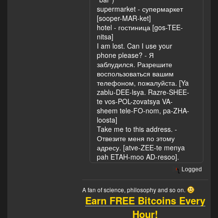
supermarket - супермаркет
[sooper-MAR-ket]
hotel - гостиница [gos-TEE-
nitsa]
I am lost. Can I use your
phone please? - Я
заблудился. Разрешите
воспользоваться вашим
телефоном, пожалуйста. [Ya
zablu-DEE-lsya. Razre-SHEE-
te vos-POL-zovatsya VA-
sheem tele-FO-nom, pa-ZHA-
loosta]
Take me to this address. -
Отвезите меня по этому
адресу. [atve-ZEE-te menya
pah ETAH-moo AD-resoo].
Logged
A fan of science, philosophy and so on.
Earn FREE Bitcoins Every
Hour!