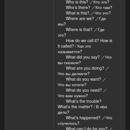
Who is this? ／Кто это?
Who’s there? ／Кто там?
What is this? ／Что это?
Where are we? ／Где
мы?
Where is that? ／Где
это?
How do we call it? How is
it called? / Как это
называется?
What did you say? ／Что
вы сказали?
What are you doing? ／
Что вы делаете?
What do you want? ／
Что вы хотите?
What do you need? ／
Что вам нужно?
What’s the trouble?
What’s the matter? / В чём
дело?
What’s happened? ／Что
случилось?
What can I do for you? ／