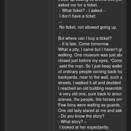
asked me for a ticket.
­ - What ticket? ­- I asked -­
I don't have a ticket.
-­
No ticket, not allowed going up.
­ -
But where can I buy a ticket?
­ - It is late. Come tomorrow.
What a pity, I came but I haven't got a 
walking. One museum was just about to 
closed just before my eyes, “Come tom
said the man. So I just keep walking, s
of ordinary people coming back home aft
backyards, near to the wall, such as ga
streets. I walked it all and decided to t
I reached an old building resembling a 
a very old one, sure back to around 1
scenes, the people, the horses ornament
Few lions were waiting as guards, one 
One old lady stared at me and asked
- Do you know the story?
- What story? –
I looked at her expectantly.