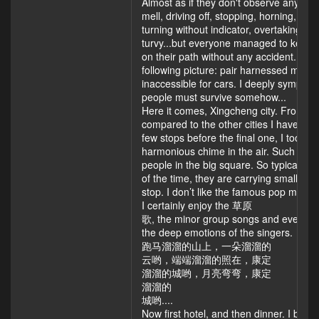
Almost as if they don't observe any rules
mell, driving off, stopping, horning,
turning without indicator, overtaking on t
turvy...but everyone managed to keep
on their path without any accident. Luck
following picture: pair harnessed mules
inaccessible for cars. I deeply sympath
people must survive somehow...
Here it comes, Xingcheng city. From the ou
compared to the other cities I have visit
few stops before the final one, I took m
harmonious chime in the air. Such grea
people in the big square. So typical, so 
of the time, they are carrying small sp
stop. I don’t like the famous pop music,
I certainly enjoy the 草原
歌, the minor group songs and even sai
the deep emotions of the singers.
跑马溜溜的山上，一朵溜溜的
云哟，端端溜溜的照在，康定
溜溜的城哟，月亮弯弯，康定
溜溜的
城哟....
Now first hotel, and then dinner. I boug