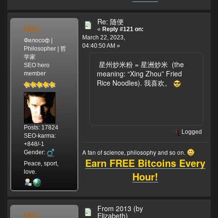
Re: 随便
MSL
«
Reply #121 on:
March 22, 2023,
Философ |
04:40:50 AM »
Philosopher | 哲
学家
星州炒米粉 = 星洲炒米 (the
SEO hero
meaning: “Xing Zhou” Fried
member
Rice Noodles). 我喜欢。
Posts: 17824
Logged
SEO-karma:
+848/-1
A fan of science, philosophy and so on.
Gender:
Earn FREE Bitcoins Every
Peace, sport,
love.
Hour!
From 2013 (by
MSL
Elizabeth)