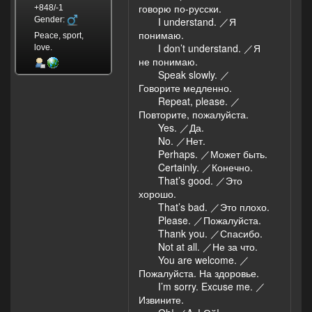
говорю по-русски.
+848/-1
Gender:
I understand. ／Я
понимаю.
Peace, sport,
I don’t understand. ／Я
love.
не понимаю.
Speak slowly. ／
Говорите медленно.
Repeat, please. ／
Повторите, пожалуйста.
Yes. ／Да.
No. ／Нет.
Perhaps. ／Может быть.
Certainly. ／Конечно.
That’s good. ／Это
хорошо.
That’s bad. ／Это плохо.
Please. ／Пожалуйста.
Thank you. ／Спасибо.
Not at all. ／Не за что.
You are welcome. ／
Пожалуйста. На здоровье.
I’m sorry. Excuse me. ／
Извините.