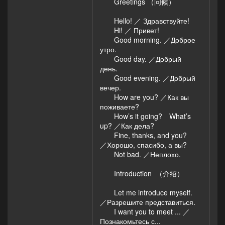
Greetings （问候）
Hello! ／ Здравствуйте!
Hi! ／ Привет!
Good morning. ／Доброе
утро.
Good day. ／Добрый
день.
Good evening. ／Добрый
вечер.
How are you? ／Как вы
поживаете?
How’s it going? What’s
up? ／Как дела?
Fine, thanks, and you?
／Хорошо, спасибо, а вы?
Not bad. ／Неплохо.
Introduction （介绍）
Let me introduce myself.
／Разрешите представиться.
I want you to meet ... ／
Познакомьтесь с...