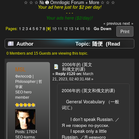
☆ ☆ ☆ № ➊ Omnilogic Forum + More ☆ ☆ ☆
Your ad here just for $2 per day!
- - -
Your ads here ($2/day)!
« previous
next »
Pages:
1
2
3
4
5
6
7
8
[
9
]
10
11
12
13
14
15
16
Go Down
Print
Author
Topic: 随便 (Read
99661 times)
0 Members and 15 Guests are viewing this topic.
2006年的 (英文
MSL
和俄文的课)
«
Reply #120 on:
March
Философ |
21, 2023, 02:40:31 AM »
Philosopher | 哲
学家
2006年的 (英文和俄文的课)
SEO hero
member
General Vocabulary （一般
词汇）
I don’t speak Russian. ／
Я не говорю по-русски.
I speak only a little
Posts: 17824
Russian. ／Я немного
SEO-karma: