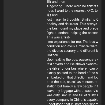
州) and then
Xingcheng. There were no tickets for th
hour. I went to the nearest KFC, to rest
浆) and
lost myself in thoughts. Similar to Chine
healthy and delicious. This always recha
the bus, found my place and prepared f
flight attendant, helping the passenger
This was a first­
time experience for me. The bus was so 
condition and even a mineral water for
the diverse scenery and different facilit
Jinzhou.
Upon exiting the bus, passengers were
taxi drivers and rickshaws owners of a 
the driver of our bus where I can buy a
plainly pointed to the head of the stree
embarked on that direction and found th
onto the bus, as still 45 minutes remain
station but frankly a few people in the b
leave my luggage without supervision. T
was dirty, smelly, and full of dusty and s
every company in China is capable of be
understood that in instances where cash 