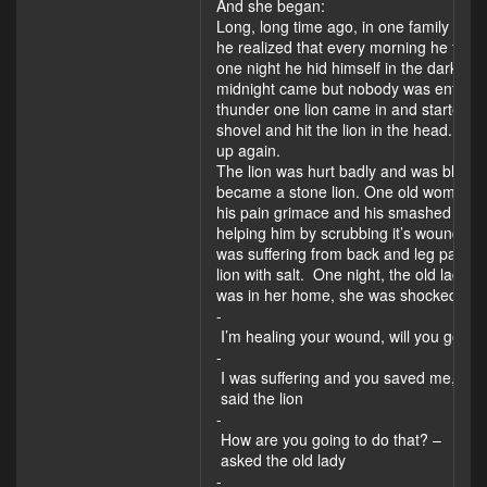
And she began:
Long, long time ago, in one family ho
he realized that every morning he found
one night he hid himself in the dark ro
midnight came but nobody was entering 
thunder one lion came in and started e
shovel and hit the lion in the head. T
up again.
The lion was hurt badly and was bleedi
became a stone lion. One old woman sa
his pain grimace and his smashed mouth.
helping him by scrubbing it’s wounds wit
was suffering from back and leg pain, 
lion with salt. One night, the old lady
was in her home, she was shocked.
­
I’m healing your wound, will you go to 
­
I was suffering and you saved me, I will
said the lion
­
How are you going to do that? –
asked the old lady
­