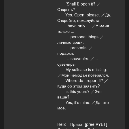
(Shall I) open it? ／
Открыть?
Yes. Open, please. ／Да.
Откройте, пожалуйста.
I have only … ／У меня
только ...
… personal things.／ ...
личные вещи.
… presents. ／...
подарки.
… souvenirs. ／...
сувениры.
My suitcase is missing.
／Мой чемодан потерялся.
Where do I report it? ／
Куда об этом заявить?
Is this yours? ／Это
ваше?
Yes, it’s mine. ／Да, это
моё.
Hello - Привет [pree-VYET]