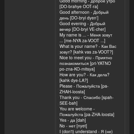
Good morning - Доброе утро
[DO-brahye OOT-ra]
Good afternoon - Добрый
день [DO-bryi dyen']
Good evening - Добрый
вечер [DO-bryi VE-cher]
My name is ... - Меня зовут
... [me-NYA za-VOOT ...]
What is your name? - Как Вас
зовут? [kahk vas za-VOOT?]
Nice to meet you - Приятно
познакомиться [pri-YATNO
po-zna-KO-mitsya]
How are you? - Как дела?
[kahk dye-LA?]
Please - Пожалуйста [pa-
ZHAH-loosta]
Thank you - Спасибо [spah-
SEE-bah]
You are welcome -
Пожалуйста [pa-ZHA-loosta]
Yes - да [dah]
No - нет [nyet]
I (don't) understand - Я (не)