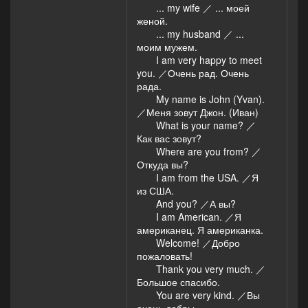
... my wife ／ ... моей
женой.
... my husband ／ ...
моим мужем.
I am very happy to meet
you. ／Очень рад. Очень
рада.
My name is John (Yvan).
／Меня зовут Джон. (Иван)
What is your name? ／
Как вас зовут?
Where are you from? ／
Откуда вы?
I am from the USA. ／Я
из США.
And you? ／А вы?
I am American. ／Я
американец. Я американка.
Welcome! ／Добро
пожаловать!
Thank you very much. ／
Большое спасибо.
You are very kind. ／Вы