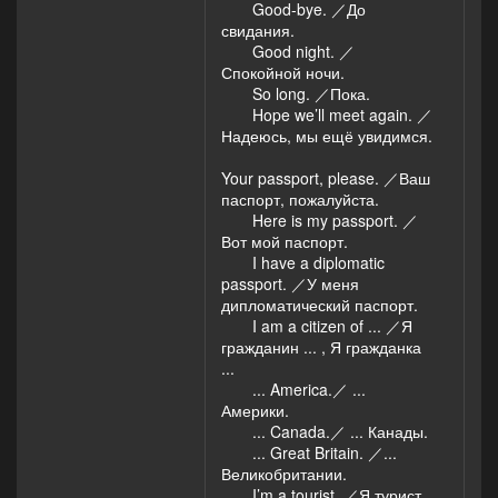
Good-bye. ／До
свидания.
Good night. ／
Спокойной ночи.
So long. ／Пока.
Hope we’ll meet again. ／
Надеюсь, мы ещё увидимся.
Your passport, please. ／Ваш
паспорт, пожалуйста.
Here is my passport. ／
Вот мой паспорт.
I have a diplomatic
passport. ／У меня
дипломатический паспорт.
I am a citizen of ... ／Я
гражданин ... , Я гражданка
...
... America.／ ...
Америки.
... Canada.／ ... Канады.
... Great Britain. ／...
Великобритании.
I’m a tourist. ／Я турист.