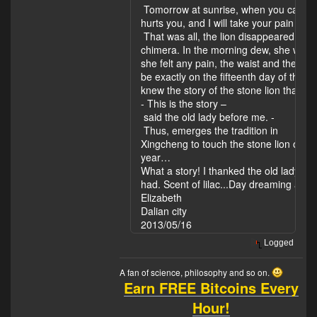
Tomorrow at sunrise, when you came to
hurts you, and I will take your pain awa
That was all, the lion disappeared as
chimera. In the morning dew, she woke 
she felt any pain, the waist and the l
be exactly on the fifteenth day of the f
knew the story of the stone lion that ca
- This is the story –
said the old lady before me. ­
Thus, emerges the tradition in
Xingcheng to touch the stone lion on the
year…
What a story! I thanked the old lady a
had. Scent of lilac...Day dreaming at su
Elizabeth
Dalian city
2013/05/16
Logged
A fan of science, philosophy and so on.
Earn FREE Bitcoins Every
Hour!