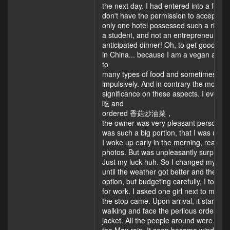
the next day. I had entered into a few o
don't have the permission to accept fo
only one hotel possessed such a right a
a student, and not an entrepreneur with
anticipated dinner! Oh, to get good foo
in China... because I am a vegan and al
to
many types of food and sometimes vom
impulsively. And in contrary the most of
significance on these aspects. I eventua
吃 and
ordered 香菇炒油菜，
the owner was very pleasant person and 
was such a big portion, that I was unable
I woke up early in the morning, ready t
photos. But was unpleasantly surprised 
Just my luck huh. So I changed my plan
until the weather got better and then ve
option, but budgeting carefully, I took t
for work. I asked one girl next to me wh
the stop came. Upon arrival, it started 
walking and face the perilous ordeal of
jacket. All the people around were with 