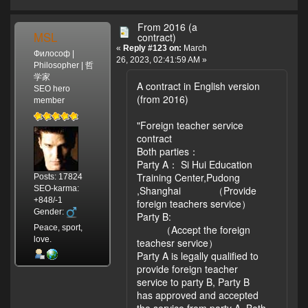
From 2016 (a
MSL
contract)
«
Reply #123 on:
March
Философ |
26, 2023, 02:41:59 AM »
Philosopher | 哲
学家
A contract in English version
SEO hero
(from 2016)
member
"Foreign teacher service
contract
Both parties：
Party A： Si Hui Education
Training Center,Pudong
Posts: 17824
SEO-karma:
,Shanghai （Provide
+848/-1
foreign teachers service）
Gender:
Party B:
Peace, sport,
（Accept the foreign
love.
teachesr service）
Party A is legally qualified to
provide foreign teacher
service to party B, Party B
has approved and accepted
the service from party A. Both