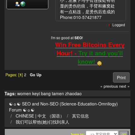
小，左腋下与手臂连接处有明
显的烫伤疤痕，手臂和腋窝处
有一点粘连，是烫伤后造成的
Phone:010-57421877
Logged
I'm so good at
!
SEO
Win Free Bitcoins Every
Hour! -
Try it and you'll
know!
Pages: [
1
]
2
Go Up
Print
« previous
next »
Tags:
women
keyi
bang tamen
zhaodao
☯☼☯ SEO and Non-SEO (Science-Education-Omnilogy)
Forum ☯☼☯
CHINESE | 中文 （国语）
其它信息
我们可以帮他(她)们找到亲人
Jump to: