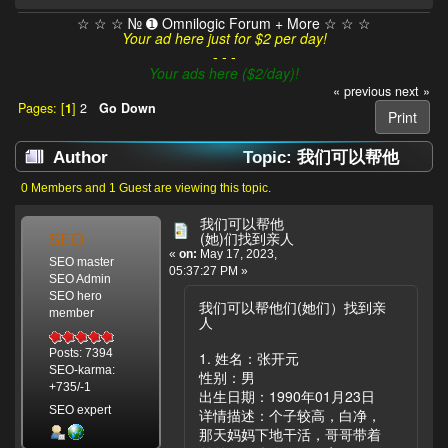
☆ ☆ ☆ № ➊ Omnilogic Forum + More ☆ ☆ ☆
Your ad here just for $2 per day!
- - -
Your ads here ($2/day)!
« previous
next »
Pages: [
1
]
2
Go Down
Print
Author
Topic: 我们可以帮他
(她)们找到亲人 (Read 8364 times)
0 Members and 1 Guest are viewing this topic.
我们可以帮他
SEO
(她)们找到亲人
«
on:
May 17, 2023,
SEO master
05:37:27 PM »
SEO Admin
SEO hero
我们可以帮他们(她们）找到亲
member
人
Posts: 7394
1. 姓名：张开元
SEO-karma:
性别：男
+735/-1
出生日期：1990年01月23日
SEO expert
详情描述：个子较高，白净，
那天妈妈下地干活，哥哥带着