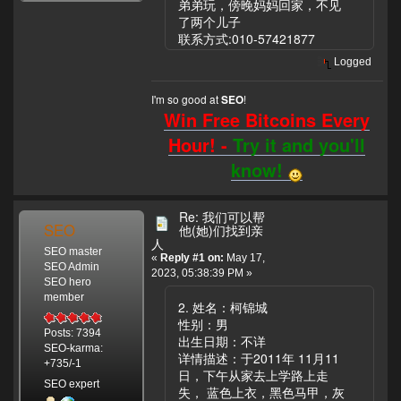
弟弟玩，傍晚妈妈回家，不见
了两个儿子
联系方式:010-57421877
Logged
I'm so good at
!
SEO
Win Free Bitcoins Every
Hour! -
Try it and you'll
know!
Re: 我们可以帮
SEO
他(她)们找到亲
人
SEO master
«
Reply #1 on:
May 17,
SEO Admin
2023, 05:38:39 PM »
SEO hero
member
2. 姓名：柯锦城
性别：男
Posts: 7394
出生日期：不详
SEO-karma:
详情描述：于2011年 11月11
+735/-1
日，下午从家去上学路上走
SEO expert
失， 蓝色上衣，黑色马甲，灰