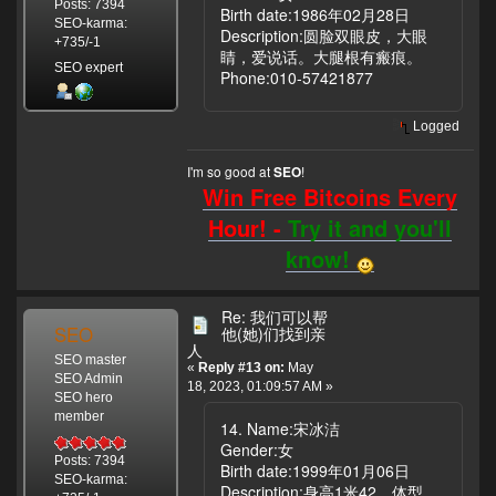
Posts: 7394
Birth date:1986年02月28日
SEO-karma:
Description:圆脸双眼皮，大眼
+735/-1
睛，爱说话。大腿根有瘢痕。
SEO expert
Phone:010-57421877
Logged
I'm so good at
!
SEO
Win Free Bitcoins Every
Hour! -
Try it and you'll
know!
Re: 我们可以帮
SEO
他(她)们找到亲
人
SEO master
«
Reply #13 on:
May
SEO Admin
18, 2023, 01:09:57 AM »
SEO hero
member
14. Name:宋冰洁
Gender:女
Posts: 7394
Birth date:1999年01月06日
SEO-karma:
Description:身高1米42，体型