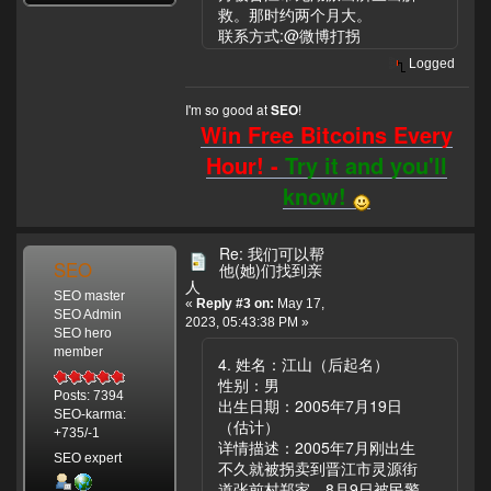
救。那时约两个月大。
联系方式:@微博打拐
Logged
I'm so good at
!
SEO
Win Free Bitcoins Every
Hour! -
Try it and you'll
know!
Re: 我们可以帮
SEO
他(她)们找到亲
人
SEO master
«
Reply #3 on:
May 17,
SEO Admin
2023, 05:43:38 PM »
SEO hero
member
4. 姓名：江山（后起名）
性别：男
Posts: 7394
出生日期：2005年7月19日
SEO-karma:
（估计）
+735/-1
详情描述：2005年7月刚出生
SEO expert
不久就被拐卖到晋江市灵源街
道张前村郑家，8月9日被民警