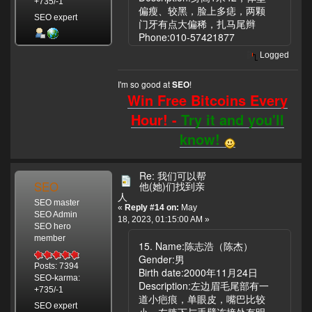
+735/-1
偏瘦、较黑，脸上多痣，两颗
SEO expert
门牙有点大偏稀，扎马尾辫
Phone:010-57421877
Logged
I'm so good at
!
SEO
Win Free Bitcoins Every
Hour! -
Try it and you'll
know!
Re: 我们可以帮
SEO
他(她)们找到亲
人
SEO master
«
Reply #14 on:
May
SEO Admin
18, 2023, 01:15:00 AM »
SEO hero
member
15. Name:陈志浩（陈杰）
Gender:男
Posts: 7394
Birth date:2000年11月24日
SEO-karma:
Description:左边眉毛尾部有一
+735/-1
道小疤痕，单眼皮，嘴巴比较
SEO expert