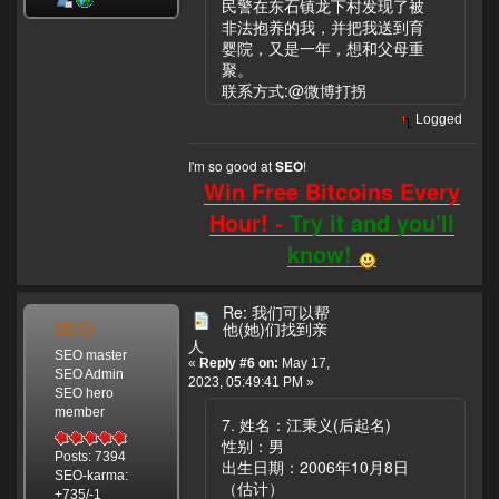
民警在东石镇龙下村发现了被
非法抱养的我，并把我送到育
婴院，又是一年，想和父母重
聚。
联系方式:@微博打拐
Logged
I'm so good at
!
SEO
Win Free Bitcoins Every
Hour! -
Try it and you'll
know!
Re: 我们可以帮
SEO
他(她)们找到亲
人
SEO master
«
Reply #6 on:
May 17,
SEO Admin
2023, 05:49:41 PM »
SEO hero
member
7. 姓名：江秉义(后起名)
性别：男
Posts: 7394
出生日期：2006年10月8日
SEO-karma:
（估计）
+735/-1