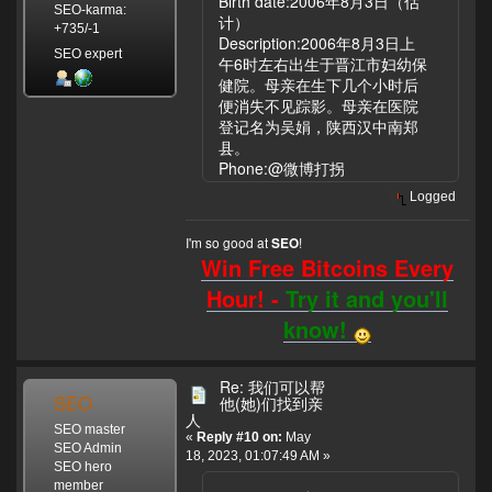
Birth date:2006年8月3日（估
SEO-karma:
计）
+735/-1
Description:2006年8月3日上
SEO expert
午6时左右出生于晋江市妇幼保
健院。母亲在生下几个小时后
便消失不见踪影。母亲在医院
登记名为吴娟，陕西汉中南郑
县。
Phone:@微博打拐
Logged
I'm so good at
!
SEO
Win Free Bitcoins Every
Hour! -
Try it and you'll
know!
Re: 我们可以帮
SEO
他(她)们找到亲
人
SEO master
«
Reply #10 on:
May
SEO Admin
18, 2023, 01:07:49 AM »
SEO hero
member