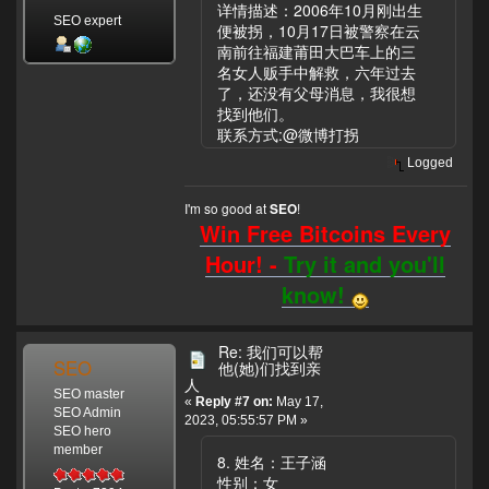
详情描述：2006年10月刚出生
SEO expert
便被拐，10月17日被警察在云
南前往福建莆田大巴车上的三
名女人贩手中解救，六年过去
了，还没有父母消息，我很想
找到他们。
联系方式:@微博打拐
Logged
I'm so good at
!
SEO
Win Free Bitcoins Every
Hour! -
Try it and you'll
know!
Re: 我们可以帮
SEO
他(她)们找到亲
人
SEO master
«
Reply #7 on:
May 17,
SEO Admin
2023, 05:55:57 PM »
SEO hero
member
8. 姓名：王子涵
性别：女