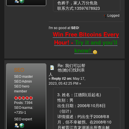
色裤子，家人万分焦急
联系方式:13597678923
Logged
I'm so good at
!
SEO
Win Free Bitcoins Every
Hour! -
Try it and you'll
know!
Re: 我们可以帮
SEO
他(她)们找到亲
人
SEO master
«
Reply #2 on:
May 17,
SEO Admin
2023, 05:42:25 PM »
SEO hero
member
3. 姓名：江德阳(后起名)
性别：男
Posts: 7394
出生日期：2006年10月8日
SEO-karma:
（估计）
+735/-1
详情描述：约出生于2008年8
SEO expert
月，但不幸被拐。在2008年10
月被晋江市龙湖派出所查出解