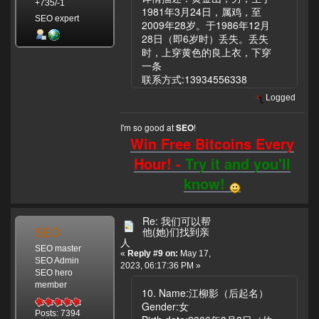
+735/-1
1981年3月24日，属鸡，至
SEO expert
2009年28岁。于1986年12月
28日（即6岁时）丢失。丢失
时，上穿黄色的良上衣，下穿
一条
联系方式:13934556338
Logged
I'm so good at
!
SEO
Win Free Bitcoins Every
Hour! -
Try it and you'll
know!
Re: 我们可以帮
SEO
他(她)们找到亲
人
SEO master
«
Reply #9 on:
May 17,
SEO Admin
2023, 06:17:36 PM »
SEO hero
member
10. Name:江柳影（后起名）
Gender:女
Posts: 7394