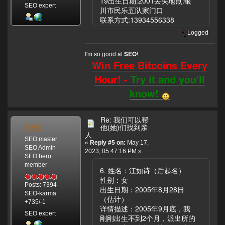
19出生日期:2001丢失地点:银
SEO expert
川市民乐五队家门口
联系方式:13934556338
Logged
I'm so good at
!
SEO
Win Free Bitcoins Every
Hour! -
Try it and you'll
know!
Re: 我们可以帮
SEO
他(她)们找到亲
人
SEO master
«
Reply #5 on:
May 17,
SEO Admin
2023, 05:47:16 PM »
SEO hero
member
6. 姓名：江如诗（后起名）
性别：女
Posts: 7394
出生日期：2005年8月28日
SEO-karma:
（估计）
+735/-1
详情描述：2005年9月底，我
SEO expert
刚刚出生不到2个月，派出所的