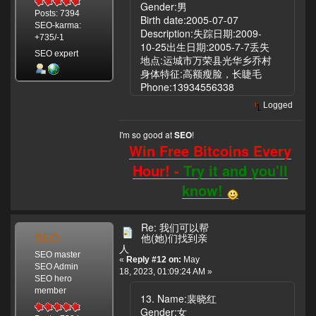
Gender:男
Posts: 7394
Birth date:2005-07-07
SEO-karma:
Description:失踪日期:2009-
+735/-1
10-25出生日期:2005-7-7丢失
SEO expert
地点:运城市万荣县光华乡乔村
身体特征:高额瘦脸，长睫毛
Phone:13934556338
Logged
I'm so good at
!
SEO
Win Free Bitcoins Every
Hour! -
Try it and you'll
know!
Re: 我们可以帮
SEO
他(她)们找到亲
人
SEO master
«
Reply #12 on:
May
SEO Admin
18, 2023, 01:09:24 AM »
SEO hero
member
13. Name:裴晓红
Gender:女