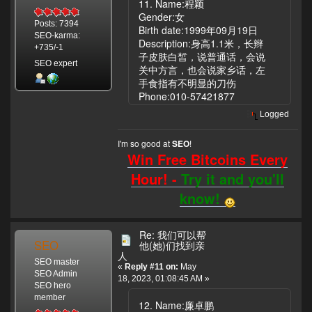
11. Name:程颖
Gender:女
Posts: 7394
Birth date:1999年09月19日
SEO-karma:
Description:身高1.1米，长辫
+735/-1
子皮肤白皙，说普通话，会说
SEO expert
关中方言，也会说家乡话，左
手食指有不明显的刀伤
Phone:010-57421877
Logged
I'm so good at
!
SEO
Win Free Bitcoins Every
Hour! -
Try it and you'll
know!
Re: 我们可以帮
SEO
他(她)们找到亲
人
SEO master
«
Reply #11 on:
May
SEO Admin
18, 2023, 01:08:45 AM »
SEO hero
member
12. Name:廉卓鹏