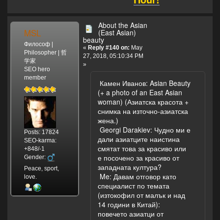
About the Asian
MSL
(East Asian)
beauty
Философ |
«
Reply #140 on:
May
Philosopher | 哲
27, 2018, 05:10:34 PM
学家
»
SEO hero
member
Камен Иванов: Asian Beauty
(+ a photo of an East Asian
woman) (Азиатска красота +
снимка на източно-азиатска
жена.)
Georgi Darakiev: Чудно ми е
Posts: 17824
дали азиатците наистина
SEO-karma:
смятат това за красиво или
+848/-1
е посочено за красиво от
Gender:
западната култура?
Peace, sport,
Me: Давам отговор като
love.
специалист по темата
(изтокофил от малък и над
14 години в Китай):
повечето азиатци от