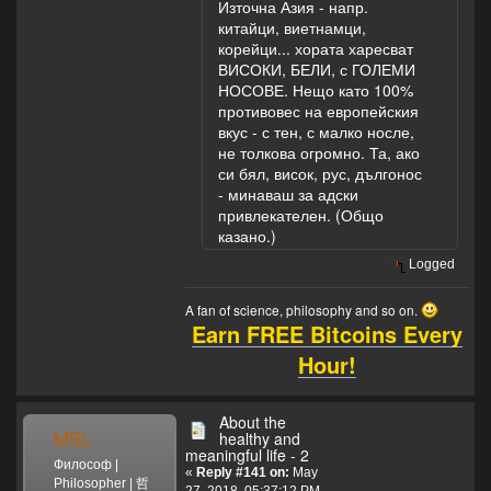
Източна Азия - напр.
китайци, виетнамци,
корейци... хората харесват
ВИСОКИ, БЕЛИ, с ГОЛЕМИ
НОСОВЕ. Нещо като 100%
противовес на европейския
вкус - с тен, с малко носле,
не толкова огромно. Та, ако
си бял, висок, рус, дългонос
- минаваш за адски
привлекателен. (Общо
казано.)
Logged
A fan of science, philosophy and so on.
Earn FREE Bitcoins Every
Hour!
About the
MSL
healthy and
meaningful life - 2
Философ |
«
Reply #141 on:
May
Philosopher | 哲
27, 2018, 05:37:12 PM