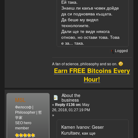
Ей така.
Знаеш ли какъв човек дойде
да си подновява къщата.
Да беше му видял
технологиите.
Дали ще те видя някога
отново, но остави това. Това
е за... така.
Logged
A fan of science, philosophy and so on.
Earn FREE Bitcoins Every
Hour!
About the
MSL
business
«
Reply #136 on:
May
Философ |
26, 2018, 01:27:19 PM
Philosopher | 哲
»
学家
SEO hero
Kamen Ivanov: Geser
member
Kurultaev, как ще