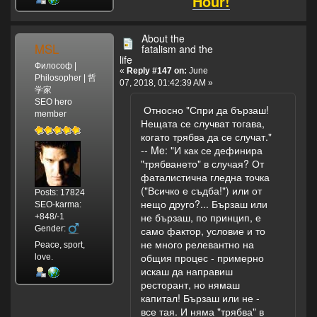
Hour!
About the
MSL
fatalism and the
life
Философ |
«
Reply #147 on:
June
Philosopher | 哲
07, 2018, 01:42:39 AM »
学家
SEO hero
Относно "Спри да бързаш!
member
Нещата се случват тогава,
когато трябва да се случат."
-- Me: "И как се дефинира
"трябването" в случая? От
фаталистична гледна точка
("Всичко е съдба!") или от
Posts: 17824
нещо друго?... Бързаш или
SEO-karma:
не бързаш, по принцип, е
+848/-1
Gender:
само фактор, условие и то
не много релевантно на
Peace, sport,
общия процес - примерно
love.
искаш да направиш
ресторант, но нямаш
капитал! Бързаш или не -
все тая. И няма "трябва" в