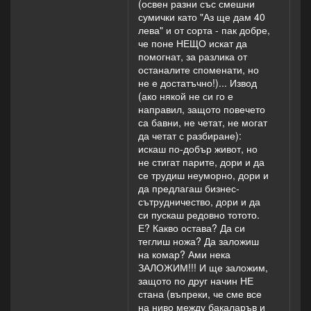
(освен разни със смешни
сумички като "Аз ще дам 40
лева" и от сорта - пак добре,
че поне НЕЩО искат да
помогнат, за разлика от
останалите споменати, но
не е достатъчно!)... Извод
(ако някой не си го е
направил, защото повечето
са бавни, не четат, не могат
да четат с разбиране):
искаш по-добър живот, но
не стигат парите, дори и да
се трудиш неуморно, дори и
да предлагаш бизнес-
сътрудничество, дори и да
си пускаш редовно тотото.
Е? Какво остава? Да си
теглиш ножа? Да заложиш
на комар? Ами нека
ЗАЛОЖИМ!!! И ще заложим,
защото по друг начин НЕ
стана (въпреки, че сме все
на ниво между бакаларъв и