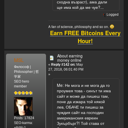
сходна възраст), ама дали
ще има кой да ме чуе?...
Logged
A fan of science, philosophy and so on.
Earn FREE Bitcoins Every
Hour!
About earning
MSL
money online
«
Reply #142 on:
May
Философ |
27, 2018, 06:01:40 PM
Philosopher | 哲
»
学家
SEO hero
Me: Не мога и не мога да го
member
проумея това - синът ти има
сайт и може да пишеш там,
поне да изкара той някой
лев, ОБАЧЕ ти пишеш за
чуждия сайт на господин
американския евреин
Posts: 17824
Зукърбърг?! Той става от
SEO-karma:
+848/-1