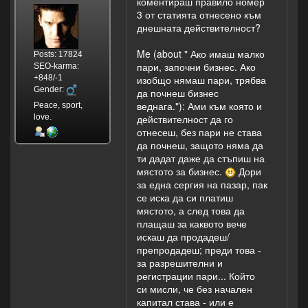
коментираш правило номер
3 от статията отнесено към
днешната действителност?
Me (about " Ако имаш малко
Posts: 17824
пари, започни бизнес. Ако
SEO-karma:
+848/-1
изобщо нямаш пари, трябва
Gender:
да почнеш бизнес
веднага."): Ами към която и
Peace, sport,
love.
действителност да го
отнесеш, без пари не става
да почнеш, защото няма да
ти дадат даже да стъпиш на
мястото за бизнес.
Дори
за една сергия на пазар, пак
се иска да си платиш
мястото, а след това да
плащаш за каквото вече
искаш да продадеш/
препродадеш; преди това -
за разрешителни и
регистрации пари... Който
си мисли, че без начален
капитал става - или е