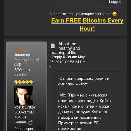
Logged
A fan of science, philosophy and so on.
Earn FREE Bitcoins Every
Hour!
About the
MSL
healthy and
meaningful life
Философ |
«
Reply #139 on:
May
Philosopher | 哲
26, 2018, 02:56:24 PM
学家
»
SEO hero
member
Относно здравословния и
смислен живот:
Me: (Пример с китайския
алпинист-инвалид) + Който
иска - поне опитва и може
Posts: 17824
да му се получи! Който не -
SEO-karma:
намира си извинения.
+848/-1
Пример за всички БГ-
Gender:
пенсионери:
Peace, sport,