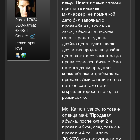
нещо. Иначе имаше някакви
притчи за някакъв
милиардер, не помня кой,
дето бил започнал с
Posts: 17824
продажба на, ако се не
SEO-karma:
+848/-1
лъжа, ябълки на някаква
Gender:
гара - продал една на
двойна цена, купил после
Peace, sport,
love.
две, и тях продал на двойна
цена, докато се замогнал да
прави сериозен бизнес. Ама
не мога да си представя
колко ябълки е трябвало да
продаде. Ами слагай го това
на твоя сайт ако не те
мързи, интересен повод за
размисъл е.
Me: Kamen Ivanov, то това е
от вица май: "Продавал
ябълка, после купил 2 и
продал и 2-те, след това 4 и
продал и 4-те... и така
ДОКАТО чичо му умрял и му