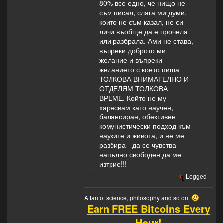
80% все едно, че нищо не
съм писал, слага ми думи,
които не съм казал, не си
личи въобще да е прочела
или разбрала. Ами не става,
въпреки доброто ми
желание и въпреки
желанието с което пиша
ТОЛКОВА ВНИМАТЕЛНО И
ОТДЕЛЯМ ТОЛКОВА
ВРЕМЕ. Който не му
харесвам като научен,
балансиран, обективен
комунистически подход към
науките и живота, и не ме
разбира - да се чувства
напълно свободен да ме
изтрие!!!
Logged
A fan of science, philosophy and so on.
Earn FREE Bitcoins Every
Hour!