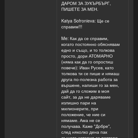
ДАРОМ ЗА ЗУКЪРБЪРГ,
ПИШЕТЕ ЗА МЕН.
Katya Sofronieva: Ще се
справим!!!
Me: Как да се справим,
когато постоянно обяснявам
едно и също, и то толкова
просто, дори АТОМАРНО
(няма как да го опростиш
повече): Иван Русев, като
толкова ти се пише и нямаш
друга по-полезна работа за
вършене, напиши го за мен,
дай да го сложим в моя
сайт, за да не даряваме
излишно пари на
милионерите, при
положение, че ние си
нямаме. Ама не се
получава. Каже "Добре",
след няколко дена пак
същата история се повтаря.