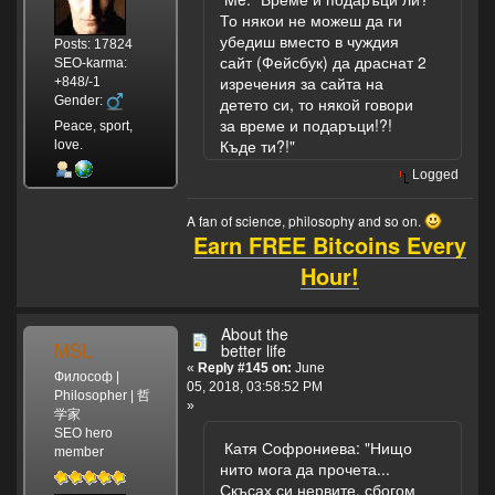
То някои не можеш да ги
убедиш вместо в чуждия
Posts: 17824
сайт (Фейсбук) да драснат 2
SEO-karma:
изречения за сайта на
+848/-1
Gender:
детето си, то някой говори
за време и подаръци!?!
Peace, sport,
Къде ти?!"
love.
Logged
A fan of science, philosophy and so on.
Earn FREE Bitcoins Every
Hour!
About the
MSL
better life
«
Reply #145 on:
June
Философ |
05, 2018, 03:58:52 PM
Philosopher | 哲
»
学家
SEO hero
Катя Софрониева: "Нищо
member
нито мога да прочета...
Скъсах си нервите, сбогом