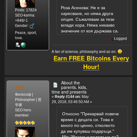
Роза Асенова: Не е за
Posts: 17824
харесване, но няма друга
SEO-karma:
опция. Съжалявам за тези
+848/-1
млади хора. Няма никакво
Gender:
значение от коя държава са.
Peace, sport,
love.
Logged
A fan of science, philosophy and so on.
Earn FREE Bitcoins Every
Hour!
About the
MSL
parents, kids,
time and presents
Философ |
«
Reply #144 on:
May
Philosopher | 哲
29, 2018, 03:46:50 AM »
学家
SEO hero
Относно "Прекарвай повече
member
време с децата си. Това е
много по-ценно, отколкото
да им купуваш подаръци."
Me: "Време и подаръци ли?