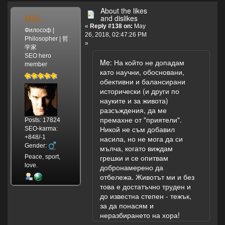
About the likes
MSL
and dislikes
«
Reply #138 on:
May
Философ |
26, 2018, 02:47:26 PM
Philosopher | 哲
»
学家
SEO hero
Me: На който не допадам
member
като научни, обосновани,
обективни и балансирани
исторически (и други по
науките и за живота)
разсъждения, да ме
премахне от "приятели".
Posts: 17824
Никой не съм добавил
SEO-karma:
+848/-1
насила, но не мога да си
Gender:
мълча, когато виждам
грешки и се опитвам
Peace, sport,
love.
добронамерено да
отбележа. Животът ми и без
това е достатъчно труден и
до известна степен - тежък,
за да понасям и
неразбирането на хора!