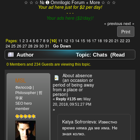
☆ ☆ ☆ № ➊ Omnilogic Forum + More ☆ ☆ ☆
Your ad here just for $2 per day!
- - -
Your ads here ($2/day)!
« previous
next »
Print
Pages:
1
2
3
4
5
6
7
8
9
[
10
]
11
12
13
14
15
16
17
18
19
20
21
22
23
24
25
26
27
28
29
30
31
Go Down
Author
Topic: Chats (Read
154215 times)
0 Members and 234 Guests are viewing this topic.
About absence
MSL
(an occasion or
period of being away
Философ |
from a place or
Philosopher | 哲
person)
学家
«
Reply #135 on:
May
SEO hero
20, 2018, 09:51:27 PM
member
»
Katya Sofronieva: Известно
време няма да ме има. Не
зная колко.