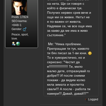
на нета. Ще си говоря с
който е физически тук.
Получих нервен срив вече и
още ми се живее. Нетът не
Posts: 17824
е по-важен от живота.
SEO-karma:
+848/-1
Надявам се, че все още има
Gender:
за какво да ме има в живо
състояние."
Peace, sport,
love.
Me: "Няма проблеми.
Препращам ти тук, каквото
ти бях писал за 1-ви юни.
То е хумористично, но и
сериозно: "Честит да
е!!!!!!!!!!!!!!!!!!!! Ти, мило
малко дете, отпразнувай го
добре!!! И после снимки
покажи - да видим колко
кила зимата и пролетта
свали!!! А после - работа ти
намери!!! Давай, давай!!!""
Logged