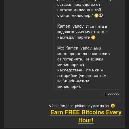
оставил наследство от
няколко милиона и той
станал милионер!"
:D
Kamen Ivanov: И се пита в
задачата чичо му от кого е
наследил парите
Me: Kamen Ivanov, ами
може просто да е спечелил
от лотарията. Не всички
милионери са
наследствени. Има си и
лотарийни (числят се към
self-made-натите
милионери).
Logged
A fan of science, philosophy and so on.
Earn FREE Bitcoins Every
Hour!