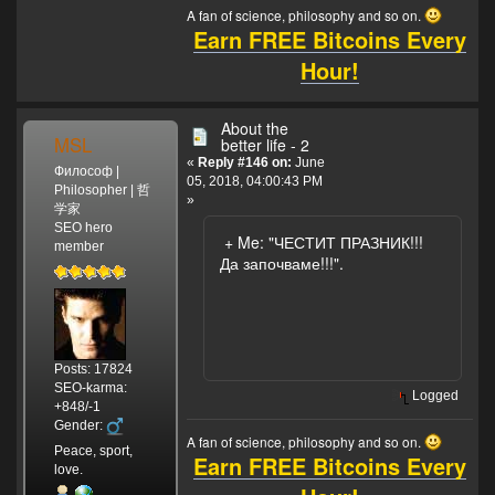
A fan of science, philosophy and so on.
Earn FREE Bitcoins Every
Hour!
About the
MSL
better life - 2
«
Reply #146 on:
June
Философ |
05, 2018, 04:00:43 PM
Philosopher | 哲
»
学家
SEO hero
+ Me: "ЧЕСТИТ ПРАЗНИК!!!
member
Да започваме!!!".
Posts: 17824
SEO-karma:
Logged
+848/-1
Gender:
A fan of science, philosophy and so on.
Peace, sport,
Earn FREE Bitcoins Every
love.