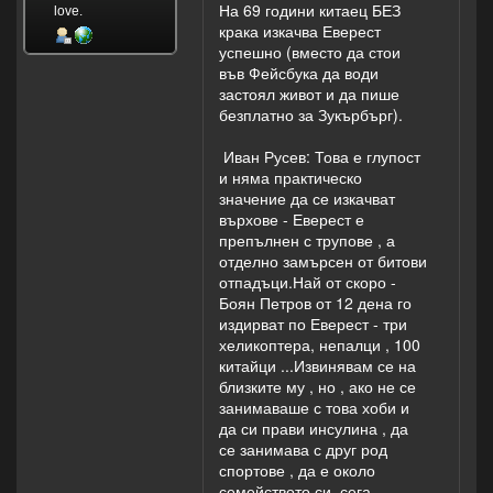
На 69 години китаец БЕЗ
love.
крака изкачва Еверест
успешно (вместо да стои
във Фейсбука да води
застоял живот и да пише
безплатно за Зукърбърг).
Иван Русев: Това е глупост
и няма практическо
значение да се изкачват
върхове - Еверест е
препълнен с трупове , а
отделно замърсен от битови
отпадъци.Най от скоро -
Боян Петров от 12 дена го
издирват по Еверест - три
хеликоптера, непалци , 100
китайци ...Извинявам се на
близките му , но , ако не се
занимаваше с това хоби и
да си прави инсулина , да
се занимава с друг род
спортове , да е около
семейството си, сега