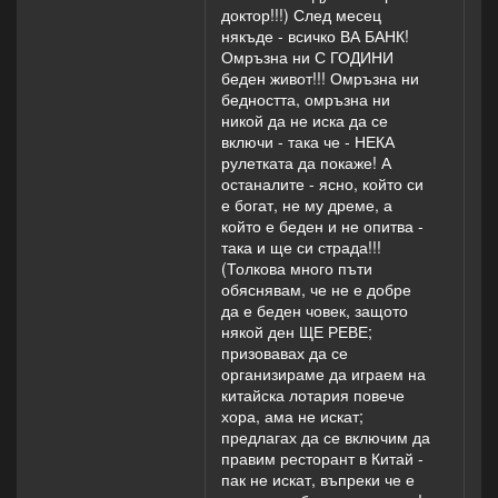
доктор!!!) След месец
някъде - всичко ВА БАНК!
Омръзна ни С ГОДИНИ
беден живот!!! Омръзна ни
бедността, омръзна ни
никой да не иска да се
включи - така че - НЕКА
рулетката да покаже! А
останалите - ясно, който си
е богат, не му дреме, а
който е беден и не опитва -
така и ще си страда!!!
(Толкова много пъти
обяснявам, че не е добре
да е беден човек, защото
някой ден ЩЕ РЕВЕ;
призовавах да се
организираме да играем на
китайска лотария повече
хора, ама не искат;
предлагах да се включим да
правим ресторант в Китай -
пак не искат, въпреки че е