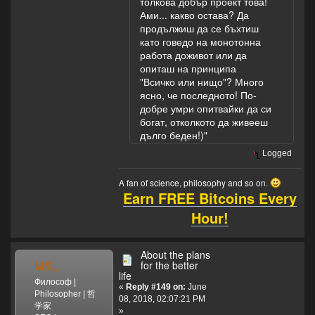
толкова добър проект това!
Ами... какво остава? Да
продължиш да се бъхтиш
като говедо на монотонна
работа доживот или да
опиташ на принципа
"Всичко или нищо"? Много
ясно, че последното! По-
добре умри опитвайки да си
богат, отколкото да живееш
дълго беден!)"
Logged
A fan of science, philosophy and so on.
Earn FREE Bitcoins Every
Hour!
About the plans
MSL
for the better
life
Философ |
«
Reply #149 on:
June
Philosopher | 哲
08, 2018, 02:07:21 PM
学家
»