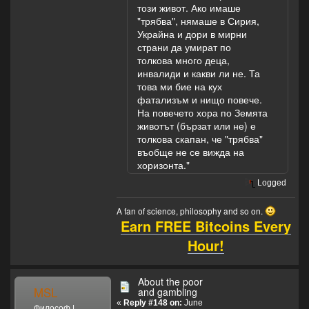
този живот. Ако имаше
"трябва", нямаше в Сирия,
Украйна и дори в мирни
страни да умират по
толкова много деца,
инвалиди и какви ли не. Та
това ми бие на кух
фатализъм и нищо повече.
На повечето хора по Земята
животът (бързат или не) е
толкова скапан, че "трябва"
въобще не се вижда на
хоризонта."
Logged
A fan of science, philosophy and so on.
Earn FREE Bitcoins Every
Hour!
About the poor
MSL
and gambling
«
Reply #148 on:
June
Философ |