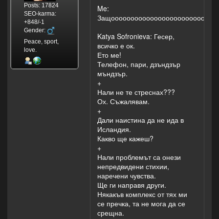
Posts: 17824
Me:
SEO-karma:
Защооооооооооооооооооооооооооо
+848/-1
Gender:
Katya Sofronieva: Гесер,
Peace, sport,
всичко е ок.
love.
Ето ме!
Телефон, пари, дзъндзър
мъндзър.
+
Нали не те стреснах???
Ох. Съжалявам.
+
Дали наистина да не ида в
Исландия.
Какво ще кажеш?
+
Нали проблемът са онези
непредвидени стихии,
наречени чувства.
Ще ги направя други.
Някакъв комплекс от тях ми
се пречка, та не мога да се
срещна.