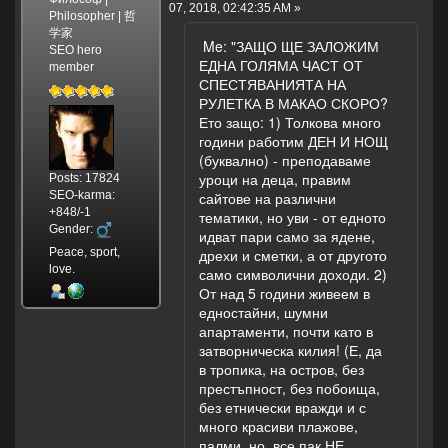
07, 2018, 02:42:35 AM »
Philosopher | 哲
学家
Me: "ЗАЩО ЩЕ ЗАЛОЖИМ
SEO hero
ЕДНА ГОЛЯМА ЧАСТ ОТ
member
СПЕСТЯВАНИЯТА НА
РУЛЕТКА В МАКАО СКОРО?
Ето защо: 1) Толкова много
години работим ДЕН И НОЩ
(буквално) - преподаваме
уроци на деца, правим
Posts: 17824
SEO-karma:
сайтове на различни
+848/-1
тематики, но уви - от едното
Gender:
идват пари само за ядене,
Peace, sport,
дрехи и сметки, а от другото
love.
само символични доходи. 2)
От над 5 години живеем в
едностайни, шумни
апартаменти, почти като в
затворническа килия! (Е, да
в тропика, на остров, без
престъпност, без побоища,
без етнически вражди и с
много красиви плажове,
палми, но, все пак НЕ