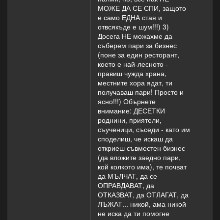
МОЖЕ ДА СЕ СПИ, защото
е само ЕДНА стая и
отвсякъде е шум!!!) 3)
Досега НЕ можахме да
съберем пари за бизнес
(поне за един ресторант,
което е най-лесното -
правиш чужда храна,
местните хора ядат, ти
получаваш пари! Просто и
ясно!!!) Обърнете
внимание: ДЕСЕТКИ
роднини, приятели,
съученици, съседи - като им
споделиш, че искаш да
откриеш съвместен бизнес
(да вложите заедно пари,
кой колкото има), те почват
да МЪЛЧАТ, да се
ОПРАВДАВАТ, да
ОТКАЗВАТ, да ОТЛАГАТ, да
ЛЪЖАТ... никой, ама никой
не иска да ти помогне