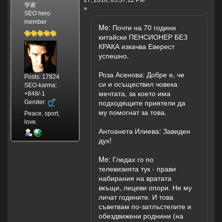
学家
»
SEO hero
member
Me: Почти на 70 години
китайски ПЕНСИОНЕР БЕЗ
КРАКА изкачва Еверест
успешно.
Роза Асенова: Добре е, че
Posts: 17824
си и осъществил човека
SEO-karma:
мечтата, за което има
+848/-1
подходящите приятели да
Gender:
му помогнат за това.
Peace, sport,
love.
Антоанета Илиева: Завиден
дух!
Me: Гледах го по
телевизията тук - прави
набирания на вратата
вкъщи, лицеви опори. Не му
личат годините. И това
съветвам по-затлъстелите и
обездвижени роднини (на