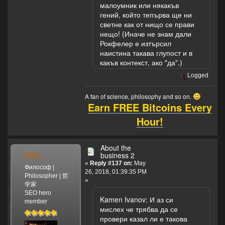
малоумник или някакъв
гений, който тепърва ще ни
светне как от нищо се прави
нещо! (Иначе не знам дали
Рокфелер е изтърсил
наистина такава глупост и в
какъв контекст, ако "да".)
Logged
A fan of science, philosophy and so on.
Earn FREE Bitcoins Every
Hour!
About the
MSL
business 2
«
Reply #137 on:
May
Философ |
26, 2018, 01:39:35 PM
Philosopher | 哲
»
学家
SEO hero
Kamen Ivanov: И аз си
member
мислех че трябва да се
провери казал ли е такова