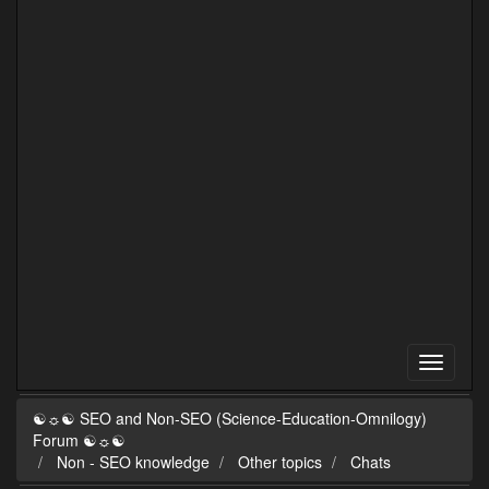
☯☼☯ SEO and Non-SEO (Science-Education-Omnilogy)
Forum ☯☼☯
Non - SEO knowledge
Other topics
Chats