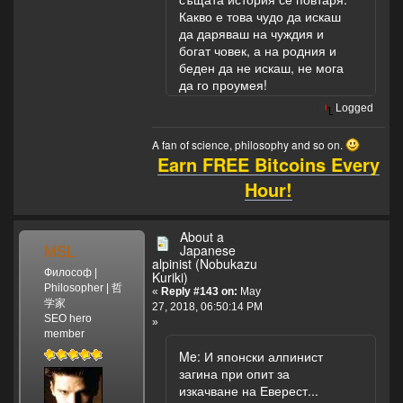
Какво е това чудо да искаш
да даряваш на чуждия и
богат човек, а на родния и
беден да не искаш, не мога
да го проумея!
Logged
A fan of science, philosophy and so on.
Earn FREE Bitcoins Every
Hour!
About a
MSL
Japanese
alpinist (Nobukazu
Философ |
Kuriki)
Philosopher | 哲
«
Reply #143 on:
May
学家
27, 2018, 06:50:14 PM
SEO hero
»
member
Me: И японски алпинист
загина при опит за
изкачване на Еверест...