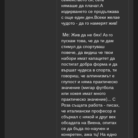
нямаше да плачат.А
издирването се продължава
с още един ден.Всеки желае
чудото - да го намерят жив!
Me: Жив да не бях! Аз го
пускам това, че да ти дам
стимул да спортуваш
повече, да видиш че твои
набори имат капацитет да
постигат добра форма и да
вършат чудеса в спорта, ти
говориш, че алпинизмът е
глупост и няма практическо
значение (мигар футбола
или хокея имат много
практическо значение)... С
Роза същата работа - писах,
че италиански професор е
сбъркал с някой и друг век
обсадата на Виена, опитах
се да бъда по-научен и
конкретен, ама тц! На едно