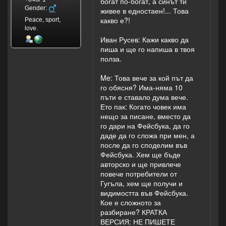
богат по-богат, а синът ти
Gender:
живее в едностаен!... Това
какво е?!
Peace, sport,
love.
Иван Русев: Кажи какво да
пиша и ще го напиша в твоя
полза.
Me: Това вече за кой път да
го обясня? Има-няма 10
пъти е ставало дума вече.
Ето пак: Когато човек има
нещо за писане, вместо да
го дари на Фейсбука, да го
даде да го сложа при мен, а
после да го споделим във
Фейсбука. Хем ще бъде
авторско и ще привлече
повече потребители от
Гугъла, хем ще получи и
видимостта във Фейсбука.
Кое е сложното за
разбиране? КРАТКА
ВЕРСИЯ: НЕ ПИШЕТЕ