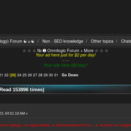
ilogy) Forum ☯☼☯
Non - SEO knowledge
Other topics
Chat
☆ ☆ ☆ № ➊ Omnilogic Forum + More ☆ ☆ ☆
Your ad here just for $2 per day!
- - -
Your ads here ($2/day)!
21
22
[
23
]
24
25
26
27
28
29
30
31
Go Down
Read 153896 times)
3, 04:51:10 AM »
сал преди, ни задължава, а километричността... е, малко ни озада