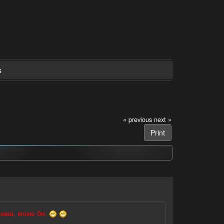
s
« previous
next »
Print
чава, може би.