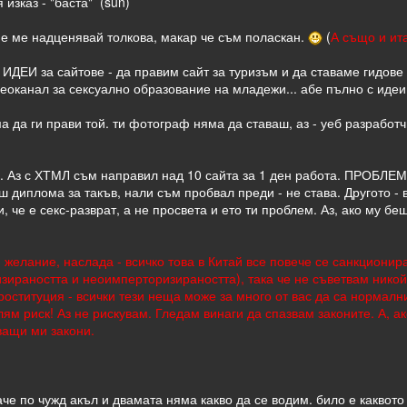
 изказ - "баста" (sun)
 не ме надценявай толкова, макар че съм поласкан.
(
А също и ит
 ИДЕИ за сайтове - да правим сайт за туризъм и да ставаме гидове 
деоканал за сексуално образование на младежи... абе пълно с идеи
 да ги прави той. ти фотограф няма да ставаш, аз - уеб разработч
. Аз с ХТМЛ съм направил над 10 сайта за 1 ден работа. ПРОБЛЕМЪ
ш диплома за такъв, нали съм пробвал преди - не става. Другото - 
, че е секс-разврат, а не просвета и ето ти проблем. Аз, ако му б
 желание, наслада - всичко това в Китай все повече се санкциони
ираността и неоимперторизираността), така че не съветвам никой 
оституция - всички тези неща може за много от вас да са нормални
лям риск! Аз не рискувам. Гледам винаги да спазвам законите. А, а
ващи ми закони.
наче по чужд акъл и двамата няма какво да се водим. било е каквото