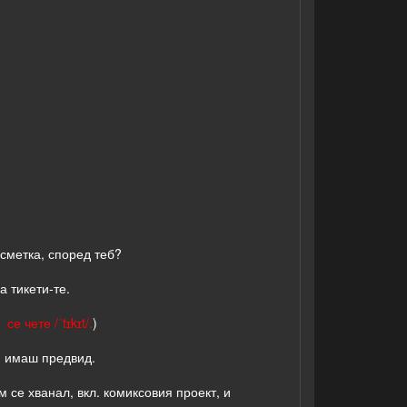
 сметка, според теб?
а тикети-те.
е чете /ˈtɪkɪt/.
)
ги имаш предвид.
м се хванал, вкл. комиксовия проект, и