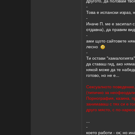
другото, да ползвам твоя
-
Това е испански израз,
-
Иначе П. ме е засипал с
отдавна), да правим ви
-
ами щото сайтовете няма
лесно
-
Ти остави "хамалогията"
да ставаш гид, ако няма
някой може да те набеди
готово, но не е...
Сексуалното поведение,
(типично за неофеодализ
Порнография, казина, пр
занимаваш с тях си е го
друго място, с по-харес
...
-
което работи - ок; но и