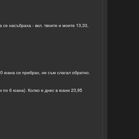
а се насъбраха - вкл. твоите и моите 13,33,
0 юана си прибрах, не съм слагал обратно.
 по 6 юана). Колко е днес в юани 23,95