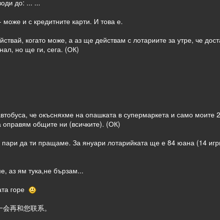
и до: ... ...
 може и с кредитните карти. И това е.
йствай, когато може, а аз ще действам с лотариите за утре, че дост
ал, но ще ги, сега. (ОК)
автобуса, че окъсняхме на опашката в супермаркета и само моите 2
 оправям общите ни (всичките). (ОК)
 пари да ти пращаме. За януари лотарийката ще е 84 юана (14 игри
, аз ям тука,не бързам...
ката горе
一会再和您联系。