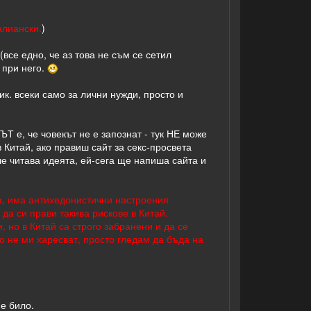
алиански.
)
(все едно, че аз това не съм се сетил
 при него.
ик. всеки само за лични нужди, просто и
Т е, че човекът не е запознат - тук НЕ може
в Китай, ако правиш сайт за секс-просвета
еше читава идеята, ей-сега ще напиша сайта и
ра, има антихедонистични настроения
да си прави такива рискове в Китай.
, но в Китай са строго забранени и да се
ко не ми харесват, просто гледам да бъда на
 е било.