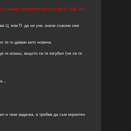
ъсък между суперсили като Китай и САЩ. Не
ва Ц. или П. да ни учи, значи съвсем сме
о ти го давам като новина.
 ги искаш, защото си ги изгубил (не си ги
е...
л и тази задачка, а трябва да съм коректен