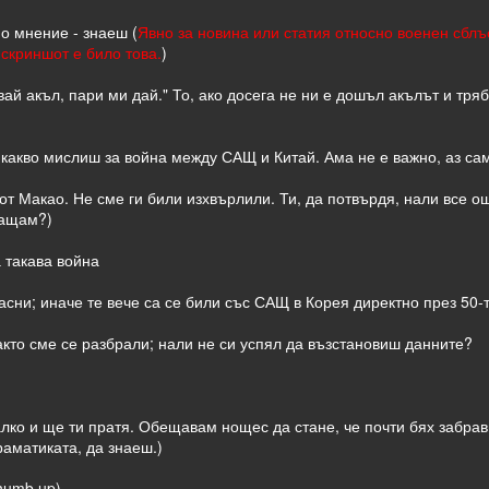
о мнение - знаеш (
Явно за новина или статия относно военен сбл
 скриншот е било това.
)
вай акъл, пари ми дай." То, ако досега не ни е дошъл акълът и тряб
л какво мислиш за война между САЩ и Китай. Ама не е важно, аз сам
от Макао. Не сме ги били изхвърлили. Ти, да потвърдя, нали все още
ращам?)
а такава война
асни; иначе те вече са се били със САЩ в Корея директно през 50-т
акто сме се разбрали; нали не си успял да възстановиш данните?
лко и ще ти пратя. Обещавам нощес да стане, че почти бях забрави
раматиката, да знаеш.)
thumb up)