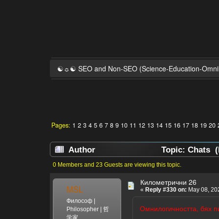
☯☼☯ SEO and Non-SEO (Science-Education-Omn
Pages:
1
2
3
4
5
6
7
8
9
10
11
12
13
14
15
16
17
18
19
20
Author
Topic: Chats (
0 Members and 23 Guests are viewing this topic.
Километрични 26
MSL
«
Reply #330 on:
May 08, 202
Философ |
Омнилогичността, бях пи
Philosopher | 哲
学家