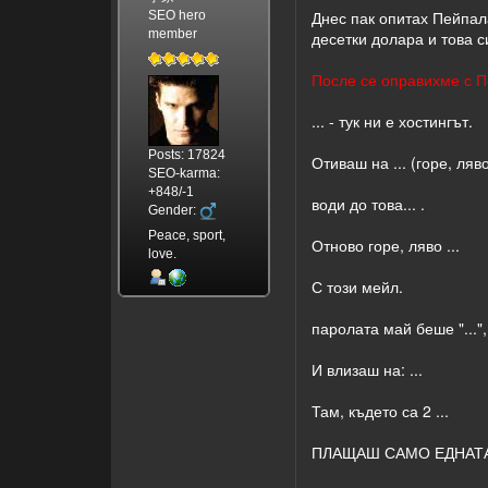
Днес пак опитах Пейпала
SEO hero
member
десетки долара и това с
После се оправихме с Пе
... - тук ни е хостингът.
Posts: 17824
Отиваш на ... (горе, ляв
SEO-karma:
+848/-1
води до това... .
Gender:
Peace, sport,
Отново горе, ляво ...
love.
С този мейл.
паролата май беше "...",
И влизаш на: ...
Там, където са 2 ...
ПЛАЩАШ САМО ЕДНАТА ОТ