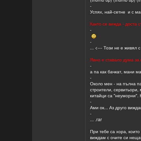
-
Успях, най-сетне и с ма
Както се вижда - доста 
-
-
... <--- Този не е живя
Явно е ставало дума за 
-
а па как бачкат, мани ма
-
Около мен - на пълна па
строители, сервитьори, 
китайци са "неуморни". 
-
Ами ок... Аз друго вижд
-
... .rar
При тебе са хора, които
виждам с очите си нещат