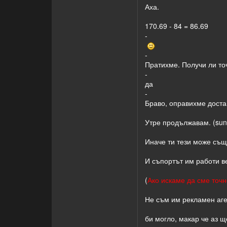
Аха.
170.69 - 84 = 86.69
-
-
Пратихме. Получи ли то
-
да
-
Браво, оправихме доста
Утре продължавам. (sun
Иначе ти тези може също
И съпортът им работи ве
(
Ако искаме да сме точно
Не съм им рекламен аген
би могло, макар че аз щ