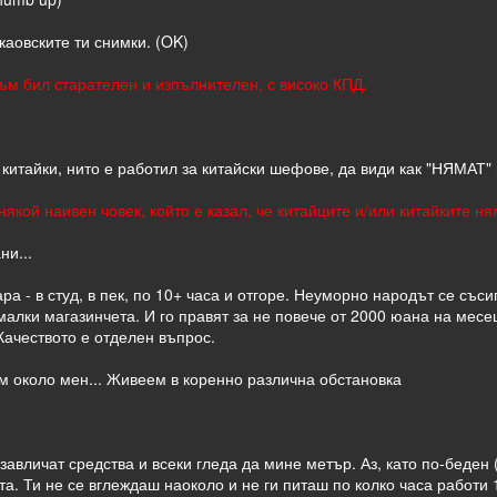
каовските ти снимки. (OK)
съм бил старателен и изпълнителен, с високо КПД.
л с китайки, нито е работил за китайски шефове, да види как "НЯМАТ"
някой наивен човек, който е казал, че китайците и/или китайките н
ни...
ра - в студ, в пек, по 10+ часа и отгоре. Неуморно народът се съси
малки магазинчета. И го правят за не повече от 2000 юана на месец
Качеството е отделен въпрос.
ам около мен... Живеем в коренно различна обстановка
 завличат средства и всеки гледа да мине метър. Аз, като по-беден 
а. Ти не се вглеждаш наоколо и не ги питаш по колко часа работи 1