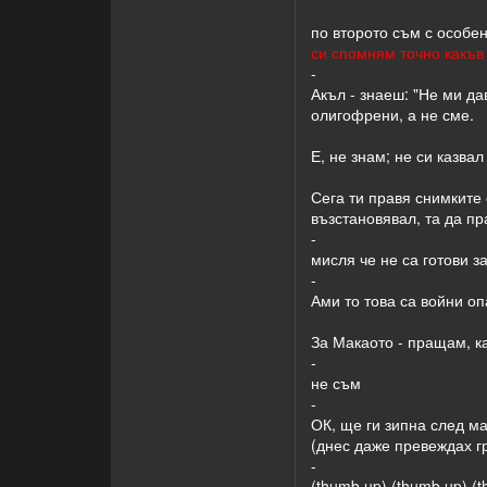
по второто съм с особен
си спомням точно какъв
-
Акъл - знаеш: "Не ми да
олигофрени, а не сме.
Е, не знам; не си казва
Сега ти правя снимките 
възстановявал, та да п
-
мисля че не са готови з
-
Ами то това са войни оп
За Макаото - пращам, к
-
не съм
-
ОК, ще ги зипна след ма
(днес даже превеждах г
-
(thumb up) (thumb up) (