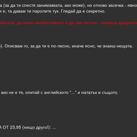
 (за да ти спестя занимавката, ако може), но отново засечка - явно
и е, та давам ти паролите тук. Гледай да е секретно.
йпала, да няма необективност и да сме честни - нямаше краднато,
о). Описвам го, за да ти е по-лесно, иначе ясно, че знаеш нещата.
 ако не е тя, опитай с английското "..." и нататък е същото.
 23,95 (нищо друго!): ...