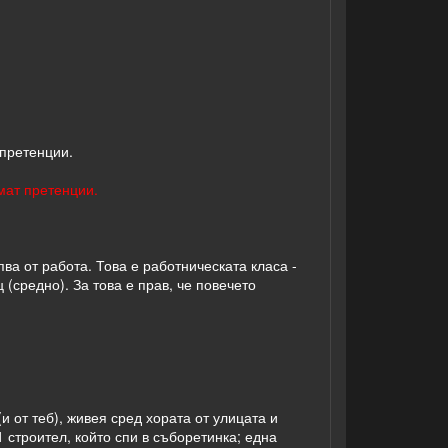
 претенции.
ямат претенции.
пва от работа. Това е работническата класа -
 (средно). За това е прав, че повечето
(и от теб), живея сред хората от улицата и
 строител, който спи в съборетинка; една