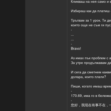
Кликваш на нея само и вод
Избираш как да платиш -
Тръгвам за 1 урок. Ти де
които още не съм ги пусн
-
...
...
-
Bravo!
Аз имах пък проблем с 
За утре продължавам да
И сега да сметнем какви
долара, които плати?
Пиши, когато имаш време
-
170.69, има го в бележ
-
您好，我现在有事不在，