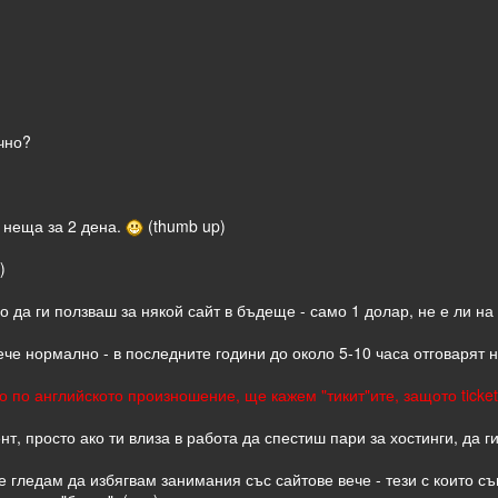
чно?
 неща за 2 дена.
(thumb up)
)
 да ги ползваш за някой сайт в бъдеще - само 1 долар, не е ли на
че нормално - в последните години до около 5-10 часа отговарят н
 по английското произношение, ще кажем "тикит"ите, защото ticket с
т, просто ако ти влиза в работа да спестиш пари за хостинги, да 
е гледам да избягвам занимания със сайтове вече - тези с които съ