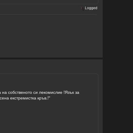
Logged
а на собственото си лекомислие !Язък за
ена екстремистка кръв.!"