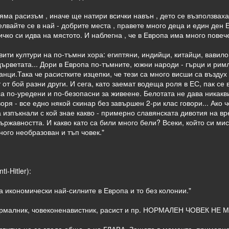
яма расизъм , иначе ще натири всички навън , дето се възползваха
аселвайте се в най - добрите места , правете много деца и един ден 
сичко си идва на мястото. И наблегна , че в Европа има много повеч
вити култури на по-тъмни хора: египтяни, индийци, китайци, вавило
дърветата... Дори в Европа по-тъмните, южни народи - гърци и рим
нци.Така че расистките изцепки, че тези са много висши са въздух 
 от бой разни други. И сега, като заемат водеща роля в ЕС, пак се
 по-уредени и по-безопасни за живеене. Белотата не дава никакви
ря - все едно някой скинар без завършен 2-ри клас говори... Ако 
 изпъкнали с кой знае какво - примерно славянската дивотия на в
ържавността. И какво като са били много бели? Всеки, който си мисл
ного необразован и тъп човек."
ti-Hitler):
а икономически най-силните в Европа и то без колонии."
енормалник, човеконенавистник, расист и пр. НОРМАЛЕН ЧОВЕК