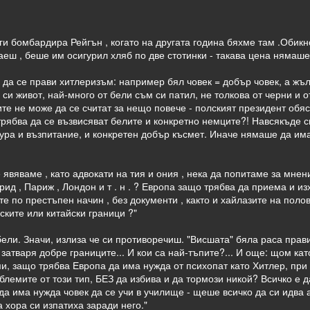
 г ги бомбардира Рейгън , когато на другата година бяхме там .Обик
аеш , беше им осигурил хляб по две стотинки - такава цена нямаше
 да се прави хитлеризъм: например бял човек = добър човек, а жъл
 си живот, най-много от бели съм си патил, не толкова от черни и 
те не може да се считат за нещо повече - полският президент обя
трябва да се възвисяват белите и конкретно немците?! Навсякъде с
лтура и възпитание, и конкретен добър късмет. Иначе нямаше да им
е явяваме , като адвокати на тия и ония , нека да попитаме за мнен
рид , Париж , Лондон и т . н . ? Европа защо трябва да приема и из
те по престъпен начин , без документи , както и хайлазите на пол
ските или китайски граници ?"
бели. Значи, излиза че си противоречиш. "Висшата" бяла раса прави
 затваря добре границите... И кои са най-тъпите?... И още: щом к
ми, защо трябва Европа да има нужда от психопат като Хитлер, при
лемите от този тип, БЕЗ да избива и да тормози никой? Всичко е 
а има нужда човек да се учи в училище - щеше всичко да си идва а
 хора си изпатиха заради него."