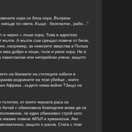
новените хора си бяха хора .Въпреки
 никъде по света .Къщи - безплатни , рабо…"
т и черен = лоши хора. Това е идиотско
от жълти. А жълти съм срещал повече от бели,
сни, например, за немските зверства в Полша
и има добри и лоши, тъпи и умни хора. Не е
а пакистански или нигерийски учени, защото
ието на близките на стотиците избити в
хранва роднините на тези убийци , които
овин Африка , където няма войни ?Защо не
 тъпотии, от които черната раса се
ато Китай с обикновена Компартия може да се
 положение, че един обикновен строй като
да имаме повече АКЪЛ и хуманизъм. Ако
втоматично, защото е расов. Стига с този