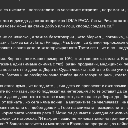
а са нисшите - ползвателите на човешките открития , неграмотни ,
колко индивида да се категоризира ЦЯЛА РАСА. Литъл Ричард като е
ки човек може да стане добър или лош, според средата си."
е не са няколко , а такива безотговорни , като Меркел ,, поканиха,,
ати . Такива като Литъл Ричард , Чък Бери , са финия чернокожен е
авнят с ония дето ги категоризират като Трети свят , че и по - надо
бия. Вярно е, че имаше примерно 10%, които хвърляха камъни. В 
агазина едни (имаме снимка с тях), разни продавачи, медицински п
 повече от по-дивите. Дори от Судан човекът, който не беше учил 
са. Затова и не разбирам защо трябва да се говори за раси, когато
а става дума , че негодните , , тия дето се препасват с експлозиви
те по - читави , които подлежат на интеграция .Но те остават да се
ат и да се давят като плъхове в морето , само да се доберат до ,, б
от войната , но сега няма войни , а мигрантите се увеличават , ч
авят метани с ,, добре дошли ,, Горе на снимката , разкривените 
 с нормалната човешка раса ? Може ли да имат и хилядна от излъчв
ржави се натресоха ?И накрая - защо не минават законно границит
ат ? Защото повечето ги монтират в Европа по програма , за нейно