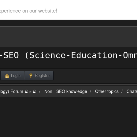
xperience on our website!
Login
Register
ilogy) Forum ☯☼☯
Non - SEO knowledge
Other topics
Chat