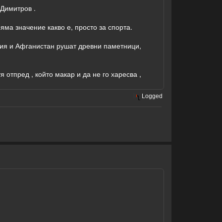
 Димитров .
яма значение какво е, просто за спорта.
рия и Афганистан рушат древни паметници,
 отпред , който макар и да не го харесва ,
Logged