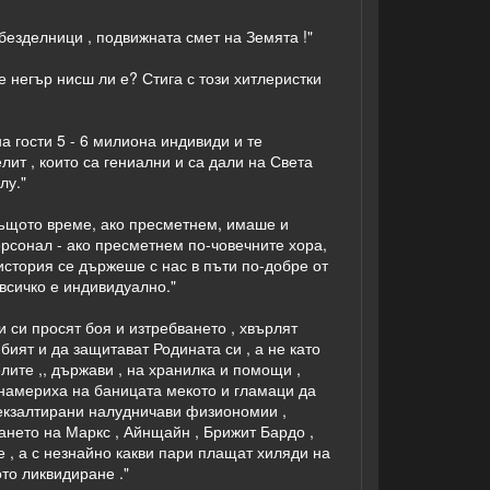
 безделници , подвижната смет на Земята !"
 негър нисш ли е? Стига с този хитлеристки
 на гости 5 - 6 милиона индивиди и те
лит , които са гениални и са дали на Света
лу."
същото време, ако пресметнем, имаше и
ерсонал - ако пресметнем по-човечните хора,
история се държеше с нас в пъти по-добре от
 всичко е индивидуално."
 и си просят боя и изтребването , хвърлят
 бият и да защитават Родината си , а не като
елите ,, държави , на хранилка и помощи ,
е намериха на баницата мекото и гламаци да
, екзалтирани налудничави физиономии ,
ането на Маркс , Айнщайн , Брижит Бардо ,
е , а с незнайно какви пари плащат хиляди на
то ликвидиране ."