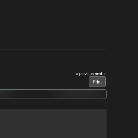
« previous
next »
Print