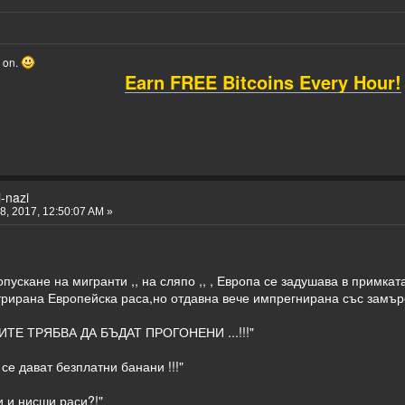
o on.
Earn FREE Bitcoins Every Hour!
-nazi
, 2017, 12:50:07 AM »
пускане на мигранти ,, на сляпо ,, , Европа се задушава в примкат
рирана Европейска раса,но отдавна вече импрегнирана със замърс
ИТЕ ТРЯБВА ДА БЪДАТ ПРОГОНЕНИ ...!!!"
 се дават безплатни банани !!!"
и и нисши раси?!"