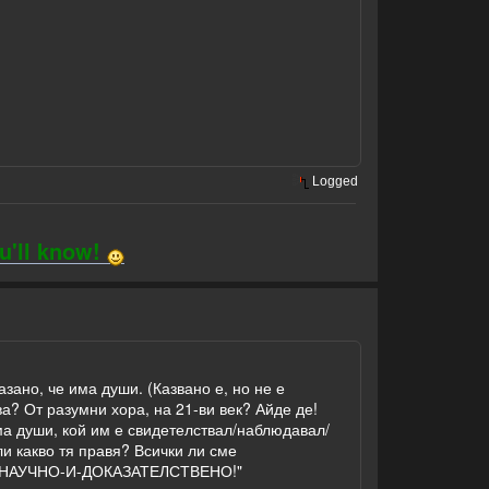
Logged
ou'll know!
зано, че има души. (Казвано е, но не е
ва? От разумни хора, на 21-ви век? Айде де!
има души, кой им е свидетелствал/наблюдавал/
ли какво тя правя? Всички ли сме
авят НАУЧНО-И-ДОКАЗАТЕЛСТВЕНО!"