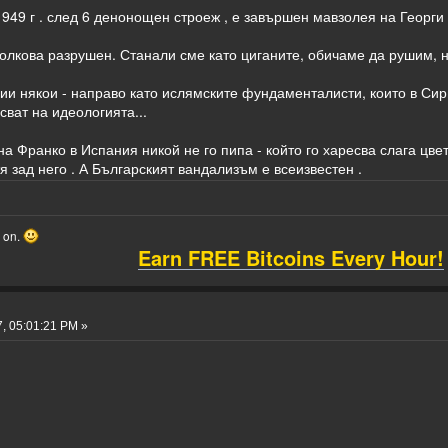
949 г . след 6 денонощен строеж , е завършен мавзолея на Георги
толкова разрушен. Станали сме като циганите, обичаме да рушим, н
гии някои - направо като ислямските фундаменталисти, които в Си
ват на идеологията...
а Франко в Испания никой не го пипа - който го харесва слага цветя
тя зад него . А Българският вандализъм е всеизвестен .
o on.
Earn FREE Bitcoins Every Hour!
7, 05:01:21 PM »