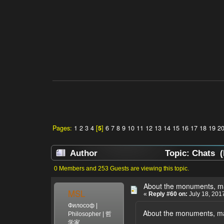
Pages:
1
2
3
4
[
5
]
6
7
8
9
10
11
12
13
14
15
16
17
18
19
2
Author
Topic: Chats (
0 Members and 253 Guests are viewing this topic.
About the monuments, m
MSL
«
Reply #60 on:
July 18, 201
Философ |
About the monuments, ma
Philosopher | 哲
学家