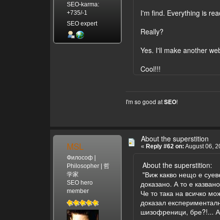
SEO-karma:
I'm find. Everything is rea
+735/-1
SEO expert
Really?
Yes. I'll make another we
Cool!!!
I'm so good at
!
SEO
About the superstition
MSL
«
Reply #62 on:
August 06, 2
Философ |
About the superstition:
Philosopher | 哲
"Виж какво нещо е суеве
学家
доказано. А то е казван
SEO hero
member
Че то така на всичко мо
доказал експериментално
шизофреници, бре?!... 