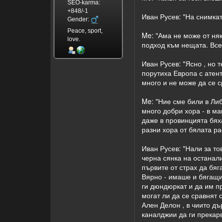
SEO-karma:
+848/-1
Иван Русев: "На снимкат
Gender:
Peace, sport,
Me: "Ама не може от ня
love.
подход към нещата. Все
Иван Русев: "Ясно , но т
порутиха Европа с атент
много и не може да се ср
Me: "Ние сме били в Ли
много добри хора - в м
даже в провинцията бяха
разни хора от бялата ра
Иван Русев: "Нали за тов
черна сянка на останали
първите от страх да бяг
Вярно - имаше и бягащи 
ги дюндюркат и да им пр
могат ли да се сравнят
Ален Делон , в чиито дъ
каналджии да ги прекарв