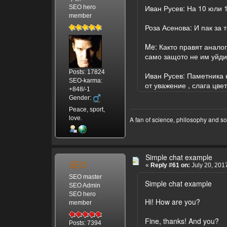
Иван Русев: На 10 юли 1
SEO hero
member
Роза Асенова: И пак за 
Me: Както правят анало
само защото не им уйдис
Posts: 17824
Иван Русев: Паметника н
SEO-karma:
от уважение , слага цве
+848/-1
Gender:
Peace, sport,
love.
A fan of science, philosophy and s
Simple chat example
SEO
«
Reply #61 on:
July 20, 201
SEO master
Simple chat example
SEO Admin
SEO hero
Hi! How are you?
member
Fine, thanks! And you?
Posts: 7394