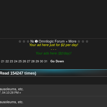
☆ ☆ ☆ № ➊ Omnilogic Forum + More ☆ ☆ ☆
Your ad here just for $2 per day!
- - -
Your ads here ($2/day)!
0
21
22
23
24
25
26
27
28
29
30
31
Go Down
Read 154247 times)
ausoleums, etc.
7, 04:10:28 PM »
usoleums, etc.