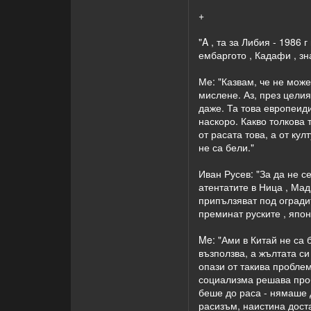
+
"A , та за Либия - 1986
ембаргото , Кадафи , зн
Ме: "Казвам, че не може
мислене. Аз, през целия
даже. Та това европеиди
наскоро. Какво толкова 
от расата това, а от ку
не са бели."
Иван Русев: "За да не с
атентатите в Ница , Мад
припълзяват под огради
преминат руските , япон
Me: "Ами в Китай не са 
възползва, а жълтата си
опази от такива пробле
социализма решава проб
беше до раса - нямаше д
расизъм, наистина доста