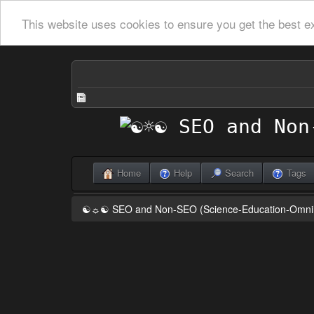
This website uses cookies to ensure you get the best e
Home
Help
Search
Tags
☯☼☯ SEO and Non-SEO (Science-Education-Omn