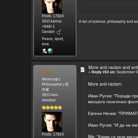
Posts: 17824
A fan of science, philosophy and s
SEO-karma:
+848/-1
Gender:
Peace, sport,
love.
More anti-racism and anti
MSL
«
Reply #63 on:
September 08
Философ |
More anti-racism:
Philosopher | 哲
学家
Иван Русев: "Поради про
SEO hero
member
висшата генетично филт
Евгени Нечев: "ПРИМАТ
Иван Русев: "И да не им
Posts: 17824
Me: "Какви са тези висш