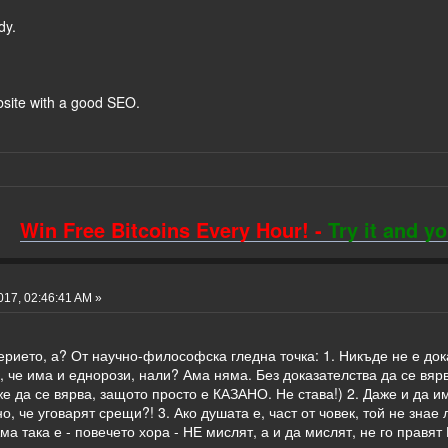
dy.
bsite with a good SEO.
Win Free Bitcoins Every Hour! -
Try it and y
017, 02:46:41 AM »
рието, а? От научно-философска гледна точка: 1. Никъде не е дока
о, че има и еднорози, нали? Ама няма. Без доказателства да се вяр
же да се вярва, защото просто е КАЗАНО. Не става!) 2. Даже и да 
, че уговарят срещи?! 3. Ако душата е, част от човек, той не знае 
Ама така е - повечето хора - НЕ мислят, а и да мислят, не го пр