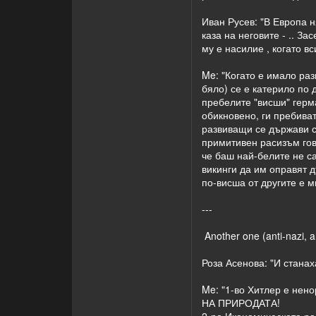
Иван Русев: "В Европа н
каза на неговите - .. З
му е насилие , когато в
Me: "Когато е имало раз
бяло) се е катерило по 
пребелите "висши" герма
обикновено, ги пребиват
развиващи се държави са
примитивен расизъм гово
че баш най-белите не са
викинги да им оправят д
по-висша от другите е м
---
Another one (anti-nazi, an
Роза Асенова: "И станах
Me: "1-во Хитлер е н
НА ПРИРОДАТА!