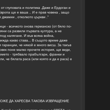
 от глуповата и политика .Даже и Ердоган и
Европа ще е ваша .. И е прав човека , защо
е джамии , отколкото църкви ."
нци - всичкото онова германско (от бяло по-
ляни са развили първата култура, а не
под налягане. И във всяка война,
 вижда какво става... В същото време даже
 гаранции, че някой е много висш. За такъв
човек поне малко прочете история, ще види,
ремето - трябвало прабългари, франки и
и, че бялата раса (или която и да е раса) е
 НЕ МОЖЕ ДА ХАРЕСВА ТАКОВА ИЗВРАЩЕНИЕ