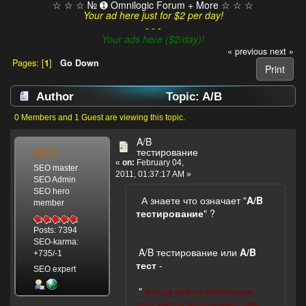
☆ ☆ ☆ № ➊ Omnilogic Forum + More ☆ ☆ ☆
Your ad here just for $2 per day!
- - -
Your ads here ($2/day)!
« previous
next »
Pages: [
1
]
Go Down
Print
Author
Topic: A/B
тестирование (Read 5916 times)
0 Members and 1 Guest are viewing this topic.
A/B
SEO
тестирование
«
on:
February 04,
SEO master
2011, 01:37:17 AM »
SEO Admin
SEO hero
А знаете что означает "
A/B
member
тестирование
" ?
Posts: 7394
SEO-karma:
A/B тестирование или
A/B
+735/-1
тест
-
SEO expert
"
метод веб-оптимизации,
этот метод используют для