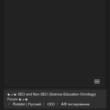
☯☼☯ SEO and Non-SEO (Science-Education-Omnilogy)
Forum ☯☼☯
Russian | Русский
СЕО
A/B тестирование