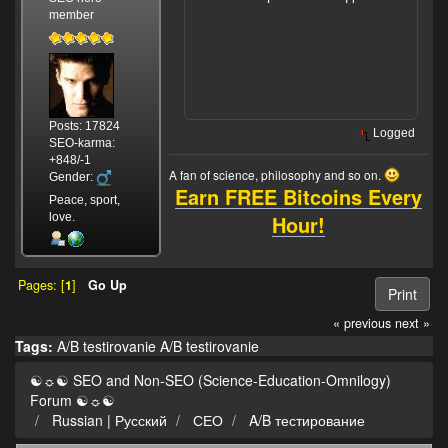
member
Posts: 17824
Logged
SEO-karma:
+848/-1
A fan of science, philosophy and so on.
Gender:
Earn FREE Bitcoins Every
Peace, sport,
Hour!
love.
Pages: [
1
]
Go Up
Print
« previous
next »
Tags:
A/B
testirovanie
A/B testirovanie
☯☼☯ SEO and Non-SEO (Science-Education-Omnilogy)
Forum ☯☼☯
Russian | Русский
СЕО
A/B тестирование