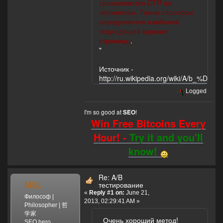
сравниваются CTR по
элементам. Таким способом
определяется наиболее
подходящий вариант
страницы
.
"
Источник -
http://ru.wikipedia.org/wiki
Logged
I'm so good at
!
SEO
Win Free Bitcoins Every
Hour! -
Try it and you'll
know!
Re: A/B
MSL
тестирование
«
Reply #1 on:
June 21,
Философ |
2013, 02:29:41 AM »
Philosopher | 哲
学家
Очень хороший метод!
SEO hero