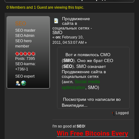
сайта в социальных сетях - SMO (Read 4717
0 Members and 1 Guest are viewing this topic.
times)
Продвижение
SEO
сайта в
социальных сетях -
SEO master
SMO
SEO Admin
«
on:
February 10,
SEO hero
2011, 04:53:07 AM »
member
Вот и появилось СМО
Posts: 7395
(
SMO
). Оно же брат СЕО
SEO-karma:
(
SEO
). SMO означает
+736/-1
Продвижение сайта в
социальных сетях
SEO expert
(англ.
Social media
optimization
, SMO)
Посмотрим что написали во
Википедии...
Logged
I'm so good at
!
SEO
Win Free Bitcoins Every