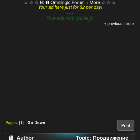
☆ ☆ ☆ № ➊ Omnilogic Forum + More ☆ ☆ ☆
Your ad here just for $2 per day!
- - -
Your ads here ($2/day)!
« previous
next »
Pages: [
1
]
Go Down
Print
Author
Topic: Продвижение