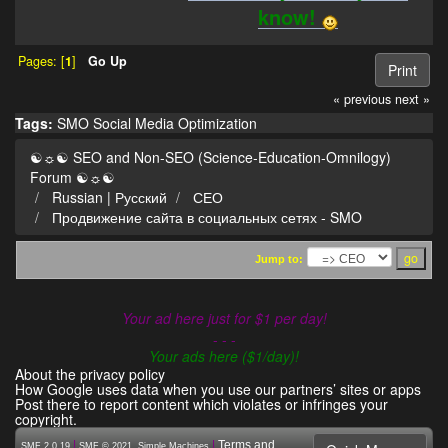
know!
Pages: [
1
]
Go Up
Print
« previous
next »
Tags:
SMO
Social Media Optimization
☯☼☯ SEO and Non-SEO (Science-Education-Omnilogy)
Forum ☯☼☯
Russian | Русский
СЕО
Продвижение сайта в социальных сетях - SMO
Jump to:
Your ad here just for $1 per day!
- - -
Your ads here ($1/day)!
About the privacy policy
How Google uses data when you use our partners’ sites or apps
Post there to report content which violates or infringes your
copyright.
|
,
|
Terms and
SMF 2.0.19
SMF © 2021
Simple Machines