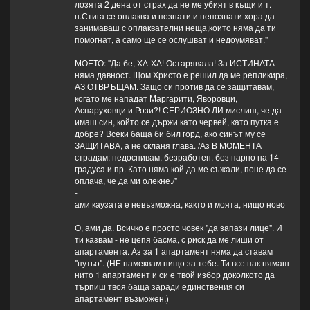
лозята 2 дена от страх да не ме убият в къщи и т.
н.Стига се оплаква и познати и непознати хора да
занимаваш с оплаквателни неща,които няма да ти
помогнат, а само ще се ослушват и недоумяват."
МОЕТО: "Да бе, ХА-ХА! Остарявала! За ИСТИНАТА
няма давност. Щом Христо е решил да ме репликира,
АЗ ОТВРЪЩАМ. Защо си против да се защитавам,
когато ме нападат Маргарити, Яворовци,
Аспаруховци и Рози?! СЕРИОЗНО ЛИ мислиш, че да
имаш син, който се държи като червей, като путка е
добре? Всеки баща би бил горд, ако синът му се
ЗАЩИТАВА, а не скланя глава. /Аз В МОМЕНТА
страдам: недоспивам, безработен, без парно на 14
градуса и пр. Като няма кой да ме съжали, поне да се
оплача, че да ми олекне./"
-
ами каузата е невъзможна, както и моята, нищо ново
-
О, ами да. Всичко е просто човек "да запази лице". И
ти казвам - не цепя басма, с риск да ме лиши от
апартамента. Аз за 1 апартамент няма да ставам
"путьо". (НЕ намеквам нищо за тебе. Ти все пак нямаш
нито 1 апартамент и си е твой избор доколкото да
търпиш твоя баща заради единствения си
апартамент възможен.)