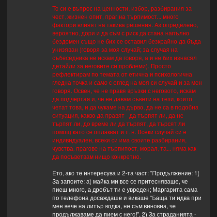
То си е въпрос на ценности, избор, разбирания за
чест, жизнен опит, праг на търпимост... много
фактори влияят на такива решения. Аз определено,
вероятно, дори и да съм с риск да стана напълно
бездомен също не бих се оставил безкрайно да бъда
унизяван (говоря за моя случай; за случая на
събеседника не искам да говоря, а и не бих изнасял
детайли за неговите си проблеми). Просто
рефлектирам по темата от етична и психологична
гледна точка и
само
с оглед на моя си случай и за мен
говоря. Освен, че не правя връзки с неговото, искам
да подчертая и, че не давам съвети на тези, които
четат това, и да чукаме на дърво, да не са в подобна
ситуация, какво да правят - да търпят ли, да не
търпят ли, до време ли да търпят, да търсят ли
помощ като се оплакват и т. н. Всеки случай си е
индивидуален, всеки си има своите разбирания,
чувства, прагове на търпипост, морал, та... няма как
да посъветвам нищо конкретно.
Ето, ако те интересува и 2-та част: "Продължение: 1)
За запоите: а) майка ми все се притесняваше, че
пиеш много, а дробът ти е увреден; Маргарита сама
по телефона досаждаше и викаше "Баща ти идва при
мен вече на литър водка, не съм виновна, че
продължаваме да пием с него!", 2) За страданията -