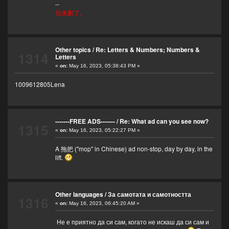
--
后来删了。
Other topics
/
Re: Letters & Numbers; Numbers &
1314
Letters
«
on:
May 16, 2023, 05:38:43 PM »
1009612805Lena
-------FREE ADS-------
/
Re: What ad can you see now?
1315
«
on:
May 16, 2023, 05:22:27 PM »
A 拖把 ("mop" in Chinese) ad non-stop, day by day, in the
lift.
Other languages
/
За самотата и самотността
1316
«
on:
May 16, 2023, 06:45:20 AM »
Не е приятно да си сам, когато не искаш да си сам и