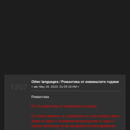
Other languages
/
Романтика от изминалите години
1307
«
on:
May 18, 2023, 01:05:18 AM »
Романтика
Ето и романтика от изминалите години.
От някое момиче, за съжаление не съм сигурен дали
беше от едно с български произход или от едно с
турски произход, че да засвидетелствам уважение