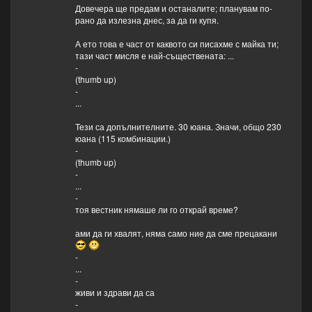
Довечера ще предам и останалите; планувам по-
рано да излезна днес, за да ги купя.
А ето това е част от каквото си писахме с майка ти;
тази част мисля е най-съществената: ...
-
(thumb up)
-
...
Тези са допълнителните. 30 юана. Значи, общо 230
юана (115 комбинации.)
-
(thumb up)
-
...
-
тоя вестник нямаше ли го открай време?
ами да ги хвалят, няма само ние да сме прецакани
-
...
-
живи и здрави да са
-