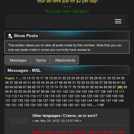
Your ad here just for $2 per day!
- - -
Your ads here ($2/day)!
Show Posts
This section allows you to view all posts made by this member. Note that you can
only see posts made in areas you currently have access to.
Messages
Topics
Attachments
Messages - MSL
Pages:
1
...
13
14
15
16
17
18
19
20
21
22
23
24
25
26
27
28
29
30
31
32
33
34
35
36
37
38
39
40
41
42
43
44
45
46
47
48
49
50
51
52
53
54
55
56
57
58
59
60
61
62
63
64
65
66
67
68
69
70
71
72
73
74
75
76
77
78
79
80
81
82
83
84
85
86
87
[
88
]
89
90
91
92
93
94
95
96
97
98
99
100
101
102
103
104
105
106
107
108
109
110
111
112
113
114
115
116
117
118
119
120
121
122
123
124
125
126
127
128
129
130
131
132
133
134
135
136
137
138
139
140
141
142
143
144
145
146
147
148
149
150
151
152
153
154
155
156
157
158
159
160
161
162
163
...
1189
Other languages
/
Стихче, но от кого?
1306
«
on:
May 18, 2023, 01:13:57 AM »
Едно хубаво стихче, но от кого? Пратено ли ми е било