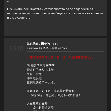
...
Ние имаме решимостта и отговорността да се отдалечим от
източника на злото, източника на бедността, източника на войната
и разрушението.
..."
其它信息
/
周宁的（13）
1318
«
on:
May 16, 2023, 06:01:47 AM »
不知道这些是什么样子的。也不知道她哪里找到了。
”星期天的早晨雾茫茫，
捡破烂的老头排成行，
队长一指挥，
冲向垃圾堆，
破铜烂铁捡了一大堆。
江姐江姐，好江姐，你为革命洒鲜血！
叛徒叛徒，普志高，你是革命大草包！
人在教室心在外
读书想着谈恋爱