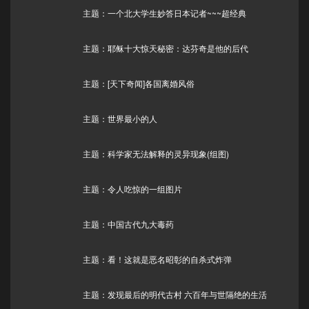
主题：一个北大学生妙答日本记者~~~超经典
主题：耶稣十大惊天秘密：达芬奇是他的后代
主题：[天下奇闻]各国离婚风俗
主题：世界最小的人
主题：科学家无法解释的灵异现象(组图)
主题：令人吃惊的一组图片
主题：中国古代九大毒药
主题：看！这就是恶名昭彰的自杀式炸弹
主题：发现最后的明代古村 六百年与世隔绝的生活