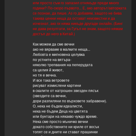
или просто съм го запазил отнякъде преди много
години? По-скоро първото... Е, ако авторът/авторката
се познае, да пише. Аз го добавям, защото не бива
такива ценни неща да остават неизвестни и да
изчезнат, ако ги няма никъде другаде онлайн. (Бинг
не дава резултати, за Гугъл не знам, защото нямам
достъп до него в Китай.)
Как можем да сме вечни
ако не вярваме в малките неща...
Любовта е мигновена целувка
по устните на вятъра-
няколко трепвания на пеперудата
са целия й живот,
но тя е вечна.
И все така ветровете
рисуват измислени картини
в скалите от натрошен звезден пясък
(звездите са вечни,
дори разпиляни по върховете забравени).
О, нека не бъдем идеалисти,
нека не бъдем Деца на цветята
или бунтари на някакво чуждо време.
Нека сме просто мъничко вечни
докато собствените ни криле от восък
топят се и дните ни стават прашинки