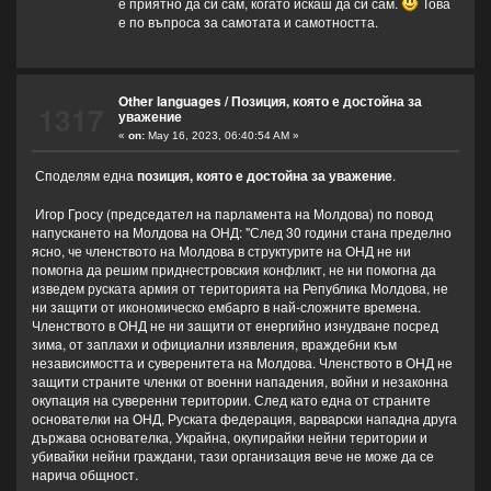
е приятно да си сам, когато искаш да си сам.
Това
е по въпроса за самотата и самотността.
Other languages
/
Позиция, която е достойна за
1317
уважение
«
on:
May 16, 2023, 06:40:54 AM »
Споделям една
позиция, която е достойна за уважение
.
Игор Гросу (председател на парламента на Молдова) по повод
напускането на Молдова на ОНД: "След 30 години стана пределно
ясно, че членството на Молдова в структурите на ОНД не ни
помогна да решим приднестровския конфликт, не ни помогна да
изведем руската армия от територията на Република Молдова, не
ни защити от икономическо ембарго в най-сложните времена.
Членството в ОНД не ни защити от енергийно изнудване посред
зима, от заплахи и официални изявления, враждебни към
независимостта и суверенитета на Молдова. Членството в ОНД не
защити страните членки от военни нападения, войни и незаконна
окупация на суверенни територии. След като една от страните
основателки на ОНД, Руската федерация, варварски нападна друга
държава основателка, Украйна, окупирайки нейни територии и
убивайки нейни граждани, тази организация вече не може да се
нарича общност.