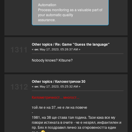
Automation
Process monitoring as a valuable part of
your automatic quality
assurance.
Other topics
/
Re: Game "Guess the language"
1311
«
on:
May 17, 2023, 05:26:37 AM »
Nobody knows? Kitsune?
Other topics
/
Километрични 30
1312
«
on:
May 17, 2023, 05:25:32 AM »
Километричност... многост...
той ли е на 37, не е ли на повече
-
1981, на 38 ще става тая година. Тази кака все му
говори истината в очите - че е незрял, инфантилен и
пр. Бях я поздравил лично за откровеността един