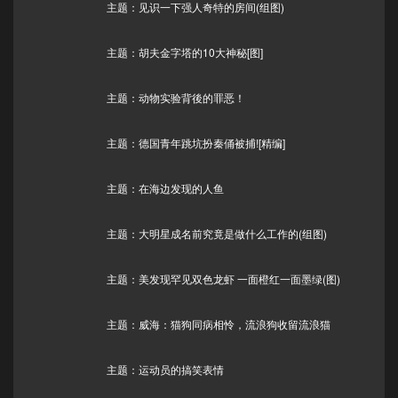
主题：见识一下强人奇特的房间(组图)
主题：胡夫金字塔的10大神秘[图]
主题：动物实验背後的罪恶！
主题：德国青年跳坑扮秦俑被捕![精编]
主题：在海边发现的人鱼
主题：大明星成名前究竟是做什么工作的(组图)
主题：美发现罕见双色龙虾 一面橙红一面墨绿(图)
主题：威海：猫狗同病相怜，流浪狗收留流浪猫
主题：运动员的搞笑表情