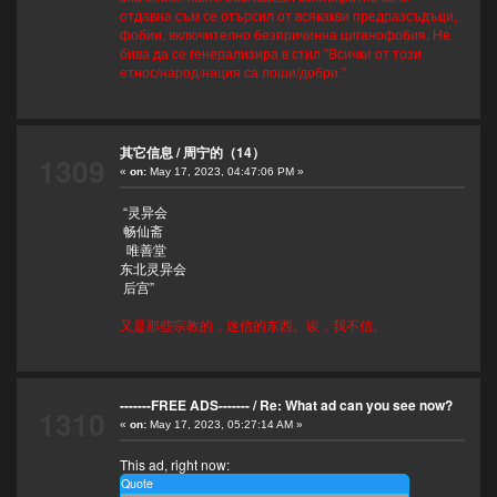
отдавна съм се отърсил от всякакви предразсъдъци,
фобии, включително безпричинна циганофобия. Не
бива да се генерализира в стил "Всички от този
етнос/народ/нация са лоши/добри."
其它信息
/
周宁的（14）
1309
«
on:
May 17, 2023, 04:47:06 PM »
“灵异会
畅仙斋
唯善堂
东北灵异会
后宫”
又是那些宗教的，迷信的东西。诶，我不信。
-------FREE ADS-------
/
Re: What ad can you see now?
1310
«
on:
May 17, 2023, 05:27:14 AM »
This ad, right now:
Quote