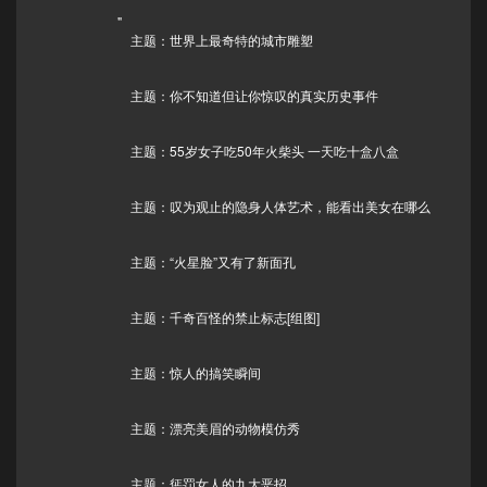
"
主题：世界上最奇特的城市雕塑
主题：你不知道但让你惊叹的真实历史事件
主题：55岁女子吃50年火柴头 一天吃十盒八盒
主题：叹为观止的隐身人体艺术，能看出美女在哪么
主题：“火星脸”又有了新面孔
主题：千奇百怪的禁止标志[组图]
主题：惊人的搞笑瞬间
主题：漂亮美眉的动物模仿秀
主题：惩罚女人的九大恶招