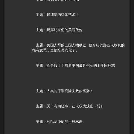
主题：最纯洁的裸体艺术！
主题：揭露明星们的美丽代价
主题：美国人写的三国人物纵览 他介绍的那些人物真的
很有意思，全部给美式化了。
主题：真是服了！看看中国最具创意的卫生间标志
主题：人类的原罪克隆失败的怪婴！
主题：天下奇闻怪事，让人叹为观止（转）
主题：可以治小病的十种水果