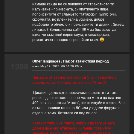
нямаше как да не се повлияя от страхотното ти
излъчване - прическата, симпатичното лице,
поприсвитите от слънцето "татарски" :wink: очи,
скромната, но пленителна усмивка, добре
подбраното облекло и прекрасните ти длани... Знаеш
ли какво? Великолепна си!!!!!!!!!! А аз бих искал да
кажа, че съм твой верен слуга, в кавалерския,
романтичен западно-европейски стил.
Other languages
/
Пак от атакисткия период
1308
«
on:
May 17, 2023, 06:04:29 PM »
Пак едно от атакисткия период (т. е. преди много
години, когато бях симпатизант на "Атака")
Циганин, доколкото прескачам постовете ти - ако
решиш да се покажеш поне малко мъж и да платиш
400 лева на партия "Атака", които изгуби в честен бас
от мен - напиши ми го на ЛС или уведоми форума в
отделна тема. Дотогава си под игнор!
Човекът така и не плати, макар и да загуби баса.
Дори и да е бил етнически циганин, това няма
значение. Както съм казвал многократно вече -