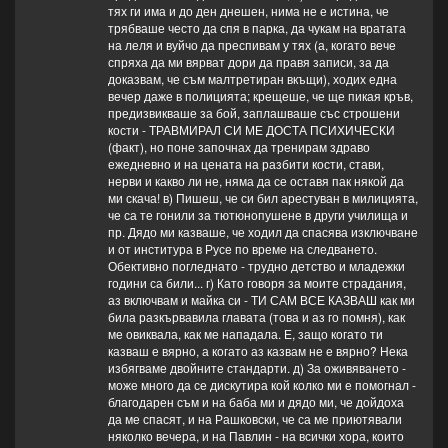
тях ги има и до ден днешен, нима не е истина, че
трябваше често да спя в парка, да чукам на вратата
на леля и вуйчо да преспивам у тях (а, когато вече
спряха да ми вярват дори да правя записи, за да
доказвам, че съм малтретиран вкъщи), ходих една
вечер даже в полицията; крещеше, че ще пикая кръв,
предизвикваше за бой, заплашваше със строшени
кости - ТРАВМИРАЛ СИ МЕ ДОСТА ПСИХИЧЕСКИ
(факт), но поне започнах да тренирам здраво
ежедневно и на цената на разбити кости, стави,
нерви и какво ли не, няма да се оставя пак някой да
ми скача! в) Пишеш, че си бил арестуван в милицията,
че са те гонили за тютюнопушене в други училища и
пр. Дядо ми казваше, че ходил да спасява изключване
и от институра в Русе по време на следването.
Обективно погледнато - трудно детство и младежки
години са били... г) Като говоря за моите страдания,
аз включвам и майка си - ТИ САМ ВСЕ КАЗВАШ как ми
била разкървавила главата (това и аз го помня), как
ме овиквала, как ме нападала. Е, защо когато ти
казваш е вярно, а когато аз казвам не е вярно? Нека
избягваме двойните стандарти. д) За оживяването -
може много да се дискутира кой колко ми е помогнал -
благодарен съм и на баба ми и дядо ми, че дойдоха
да ме спасят, и на Рашковски, че са ме приютявали
няколко вечера, и на Павлин - на всички хора, които