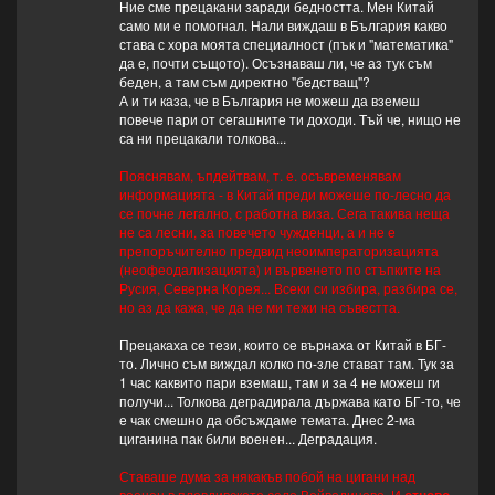
Ние сме прецакани заради бедността. Мен Китай
само ми е помогнал. Нали виждаш в България какво
става с хора моята специалност (пък и "математика"
да е, почти същото). Осъзнаваш ли, че аз тук съм
беден, а там съм директно "бедстващ"?
А и ти каза, че в България не можеш да вземеш
повече пари от сегашните ти доходи. Тъй че, нищо не
са ни прецакали толкова...
Пояснявам, ъпдейтвам, т. е. осъвременявам
информацията - в Китай преди можеше по-лесно да
се почне легално, с работна виза. Сега такива неща
не са лесни, за повечето чужденци, а и не е
препоръчително предвид неоимператоризацията
(неофеодализацията) и вървенето по стъпките на
Русия, Северна Корея... Всеки си избира, разбира се,
но аз да кажа, че да не ми тежи на съвестта.
Прецакаха се тези, които се върнаха от Китай в БГ-
то. Лично съм виждал колко по-зле стават там. Тук за
1 час каквито пари вземаш, там и за 4 не можеш ги
получи... Толкова деградирала държава като БГ-то, че
е чак смешно да обсъждаме темата. Днес 2-ма
циганина пак били военен... Деградация.
Ставаше дума за някакъв побой на цигани над
военен в пловдивското село Войводиново. И