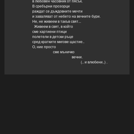
в любовен часовник от пясък.
В сребърни прозорци
раждат се дъждовните мечти
и заваляват от небето на вечните бури.
Не, не живеем в такъв свят...
Живеем в свят, в който
сме хартиени птици
полетели в детски ръце
сред кратките мигове щастие..
О, ние просто
сме мъничко
вечни.
(.. и влюбени..) .