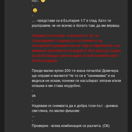
път.
-
-
... - представи си в България 1/7 е глад. Като ти
разправям, че не всичко е богато там, да ми вярваш.
Някаква статистика. А контекстът бе, че
събеседникът съдеше за състоянието на
българските домакинства по това в софийските и не
виждаше разликите в стандарта. Все едно да съдиш
за цяла Канада само по един от най-големите им и
богати градове.
Преди малко купих 200-те юана печалба! Довечера
ще оправя и малките! Че то си е "занимавка" и на
веднъж не искам, понеже се насъбират зяпачи и/или
опашка и ми става неудобно.
-
ok
-
Надявам се снимката да е добра този път - дневна
светлина, по-малко фишове:
...
-
Проверих - всяка комбинация се разчита. (ОК)