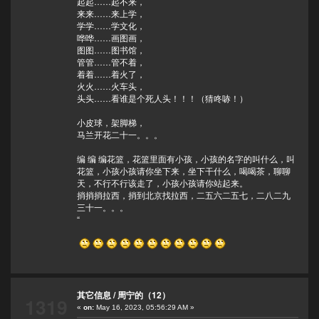
起起……起不来，
来来……来上学，
学学……学文化，
哗哗……画图画，
图图……图书馆，
管管……管不着，
着着……着火了，
火火……火车头，
头头……看谁是个死人头！！！（猜咚哧！）
小皮球，架脚梯，
马兰开花二十一。。。
编 编 编花篮，花篮里面有小孩，小孩的名字的叫什么，叫
花篮，小孩小孩请你坐下来，坐下干什么，喝喝茶，聊聊
天，不行不行该走了，小孩小孩请你站起来。
捎捎捎拉西，捎到北京找拉西，二五六二五七，二八二九
三十一。。。
“
其它信息
/
周宁的（12）
1319
«
on:
May 16, 2023, 05:56:29 AM »