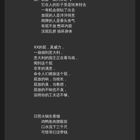
它在人的肚子里是转来转去
一有机会就钻了出去
放屁的人是洋洋得意
闻脾的人是垂头丧气
有屁不放 憋坏内脏
没屁乱挤 搞坏身体
XX的屁，真威力，
一崩崩到意大利，
意大利的国王正在看马戏，
闻到这个屁
非常的满意，
命令人们都放这个屁，
屁放的响，当校长，
屁放的臭，当教授，
屁放的不响也不臭，
说明你的工夫还不够。
日照火锅生香烟
鸡鸭鱼肉摆眼前
口水流下三千尺
可惜哥们没带钱