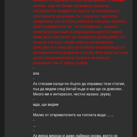
отново
казвам - още не бяхме преживели ужаса на
нехуманното правене на хората на затворници в
собствените им домове, без грижа за това колко
обедняваш, как си губиш работата или дори бизнеса,
дали гладуваш или не... и то неведнъж... ужасна
реимператоризация и рефеодализация! България
може да си има много за оправяне и дооправяне, но
поне не стига до такова ниво на антихуманни
действия! А и след като се появиха безработицата и
икономическите проблеми в Китай, вече даже не знам
дали и икономическата страна е актуална в
изказванет ми от преди години.
-
аха
-
Аз стискам палци по-бързо да оправиш тези статии,
пък да видим след Китай къде и как ще си доволен.
Много ми е интересно, честно казано. (eyes)
-
мда, ще видим
-
Малко от откривателите на топлата вода: ... ...
-
...
-
Аз вчера мярнах и даже лайкнах онова, което си