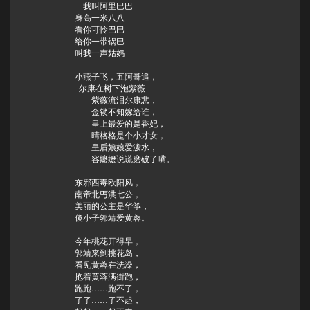
我叫阿里巴巴
身高一米八八
看你可怜巴巴
给你一带锅巴
叫我一声姑妈
小燕子飞，五阿哥追，
尔康在树下泡紫薇
紫薇流泪尔康悲，
金锁不知嫁给谁，
皇上最爱的是香妃，
晴格格是个小才女，
皇后娘娘爱泼水，
容嬷嬷说谎磨破了嘴。
东邪西毒欧阳风，
南帝北丐洪七公，
美丽的公主是华筝，
傻小子郭靖爱黄蓉。
今年桃花开得早，
郭靖来到桃花岛，
看见黄蓉在洗澡，
抱着黄蓉满街跑，
跑跑……跑不了，
了了……了不起，