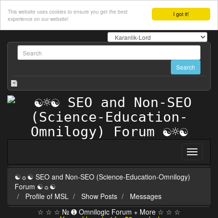
This website uses cookies to ensure you get the best
I got it!
experience on our website!
☯☼☯ SEO and Non-SEO (Science-Education-Omnilogy)
Forum ☯☼☯
Profile of MSL
Show Posts
Messages
☆ ☆ ☆ № ➊ Omnilogic Forum + More ☆ ☆ ☆