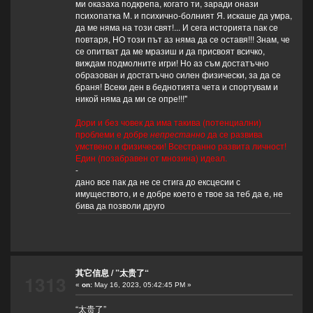
ми оказаха подкрепа, когато ти, заради онази
психопатка М. и психично-болният Я. искаше да умра,
да ме няма на този свят!... И сега историята пак се
повтаря, НО този път аз няма да се оставя!!! Знам, че
се опитват да ме мразиш и да присвоят всичко,
виждам подмолните игри! Но аз съм достатъчно
образован и достатъчно силен физически, за да се
браня! Всеки ден в беднотията чета и спортувам и
никой няма да ми се опре!!!"
Дори и без човек да има такива (потенциални)
проблеми е добре
непрестанно
да се развива
умствено и физически! Всестранно развита личност!
Един (позабравен от мнозина) идеал.
-
дано все пак да не се стига до ексцесии с
имуществото, и е добре което е твое за теб да е, не
бива да позволи друго
其它信息
/
”太贵了“
1313
«
on:
May 16, 2023, 05:42:45 PM »
“太贵了”