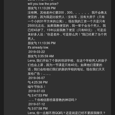
will you low the price?
朋友🐅 11:13:28 PM
没有啊。其他老外们要200，300。。。。。。 我不会教太
便宜的，因为我是比较穷人：没有车，没有大房子（只有
一个小的31平方米的公寓）。现在我的工资一个月是只有
2500元左右。如果我教便宜的，我一辈子会当个穷人。我
已经43岁了。15年以前我教了便宜（只有60元），可是后
来好多人说：”你是老外，可是那么穷！"我已经累了当个穷
男人。
朋友🐅 11:13:36 PM
It's already low.
2019-03-22
朋友🐅 3:35:59 AM
Lena, 我们开始了个新的培训学校。在这个学校穷人的孩子
们也会上课，因为一节课是只有40元。如果他们需要的
话，我们会给他们我们的新的学校的地址。现在我们天天
发给广告：... ... 。
2019-06-07
🐅 4:25:38 PM
端午节快乐！
2019-07-03
🐅 3:47:53 PM
... ... ? 你相信那些基督教的神话吗？
2019-07-12
🐅 3:07:58 PM
Lena, 你一点都不用QQ吗？还是就是已经不要跟我聊天？