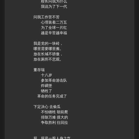
校长问我为什么
我说为了下一代
问我工作苦不苦
心理装着二万五
为了全球一片红
越是辛苦越幸福
我是党的一块砖，
哪里需要哪里搬。
放在长城不骄傲，
放在厕所不悲观。
董存瑞
十八岁
参加革命游击队
炸碉堡
牺牲了
革命的任务完成了
下定决心 去偷瓜
不怕牺牲 朝前爬
排除万难 摸大的
争取胜利 往回拉
屁、屁是一股人身之气