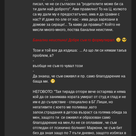
писал, че не си съгласен за "родителите може би са
ти дали най-доброто". Ами правилно! То на Ц. колкото
са му дали му е предостатъчно, ама я да сравни с
нас? И даже по-зле от нас - има деца зарязани в
домове за сираци!... Та какво да правиш? Който не
мисли много-много, поства банални неистини.
Банални неистини
! Добре съм го формулирал.
Този и той взе да издиша: ... Аз що ли си нямам такъв
проблем, а?
-
въобще не съм го чувал този
-
Да знаеш, че съм оживял и пр. само благодарение на
баща ми.
НЕГОВОТО: "Тая тирада отгоре вече остарява и няма
кой да се занимава-хората умират от студ и глад и не
им е до съчувствие - специално в БГ.Пиши, но
негативите с което ме поливаш ,като
запои.страдания в детска възраст са голяма обида за
мен, защото ти си оживял и образован само
благодарение на мен.Аз не се оплаквам , че съм
отгледан от психично болният Маркони, че съм бит
без да зная защо по 7 пъти дневно, защото избягах в