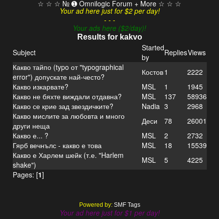
☆ ☆ ☆ № ➊ Omnilogic Forum + More ☆ ☆ ☆
Your ad here just for $2 per day!
- - -
Your ads here ($2/day)!
Results for kakvo
Started
Subject
Replies
Views
by
Какво тайпо (typo от "typographical
Костов
1
2222
error") допускате най-често?
Какво изкарвате?
MSL
1
1945
Какво не бяхте виждали отдавна?
MSL
137
58936
Какво се крие зад звездичките?
Nadia
3
2968
Какво мислите за любовта и много
Деси
78
26001
други неща
Какво е... ?
MSL
2
2732
Гярб вечнълс - какво е това
MSL
18
15539
Какво е Харлем шейк (т.е. "Harlem
MSL
5
4225
shake")
Pages: [
1
]
Powered by:
SMF Tags
Your ad here just for $1 per day!