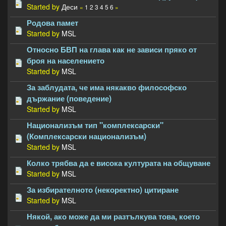
Started by
Деси
«
1
2
3
4
5
6
»
Родова памет
Started by
MSL
Относно БВП на глава как не зависи пряко от
броя на населението
Started by
MSL
За заблудата, че има някакво философско
държание (поведение)
Started by
MSL
Национализъм тип "комплексарски"
(Комплексарски национализъм)
Started by
MSL
Колко трябва да е висока културата на общуване
Started by
MSL
За избирателното (некоректно) цитиране
Started by
MSL
Някой, ако може да ми разтълкува това, което