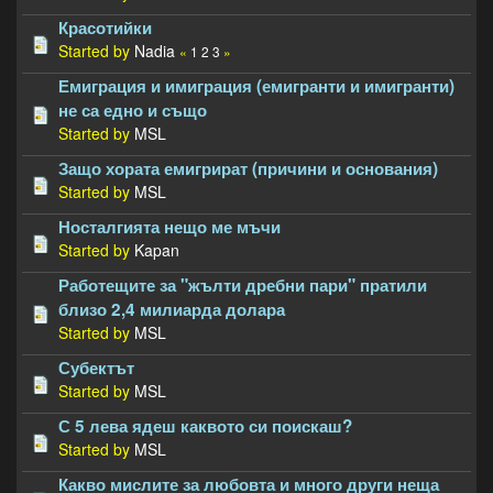
Красотийки
Started by
Nadia
«
1
2
3
»
Емиграция и имиграция (емигранти и имигранти)
не са едно и също
Started by
MSL
Защо хората емигрират (причини и основания)
Started by
MSL
Носталгията нещо ме мъчи
Started by
Kapan
Работещите за "жълти дребни пари" пратили
близо 2,4 милиарда долара
Started by
MSL
Субектът
Started by
MSL
С 5 лева ядеш каквото си поискаш?
Started by
MSL
Какво мислите за любовта и много други неща