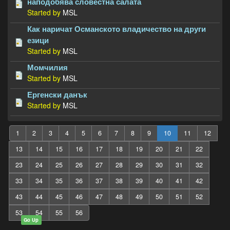
наподобява словестна салата
Started by
MSL
Как наричат Османското владичество на други
езици
Started by
MSL
Момчилия
Started by
MSL
Ергенски данък
Started by
MSL
1
2
3
4
5
6
7
8
9
10
11
12
13
14
15
16
17
18
19
20
21
22
23
24
25
26
27
28
29
30
31
32
33
34
35
36
37
38
39
40
41
42
43
44
45
46
47
48
49
50
51
52
53
54
55
56
Go Up