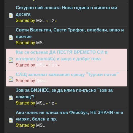
Сигурно най-лошата Нова година в живота ми
досега
Started by
MSL
«
1
2
»
Свети Валентин, Свети Трифон, влюбени, вино и
прочие
Started by
MSL
Как се осъзнах ДА ПЕСТЯ ВРЕМЕТО СИ в
интернет (онлайн) и защо е добре това
Started by
MSL
«
1
2
3
»
САЩ започват кампания срещу "Турски поток"
Started by
Деси
Зов за БИЗНЕС, за да няма по-късно "зов за
помощ"!
Started by
MSL
«
1
2
»
Ако човек не влиза във Фейсбук, НЕ ЗНАЧИ че е
умрял, болен и пр.
Started by
MSL