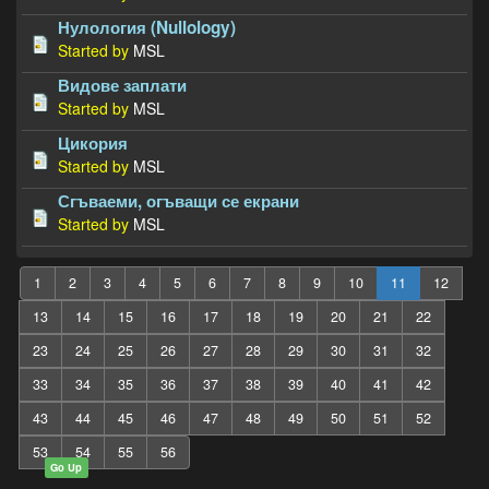
Нулология (Nullology)
Started by
MSL
Видове заплати
Started by
MSL
Цикория
Started by
MSL
Сгъваеми, огъващи се екрани
Started by
MSL
1
2
3
4
5
6
7
8
9
10
11
12
13
14
15
16
17
18
19
20
21
22
23
24
25
26
27
28
29
30
31
32
33
34
35
36
37
38
39
40
41
42
43
44
45
46
47
48
49
50
51
52
53
54
55
56
Go Up