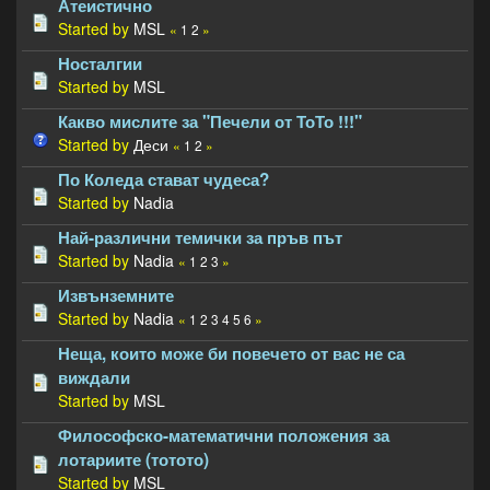
Атеистично
Started by
MSL
«
1
2
»
Носталгии
Started by
MSL
Какво мислите за "Печели от ТоТо !!!"
Started by
Деси
«
1
2
»
По Коледа стават чудеса?
Started by
Nadia
Най-различни темички за пръв път
Started by
Nadia
«
1
2
3
»
Извънземните
Started by
Nadia
«
1
2
3
4
5
6
»
Неща, които може би повечето от вас не са
виждали
Started by
MSL
Философско-математични положения за
лотариите (тотото)
Started by
MSL