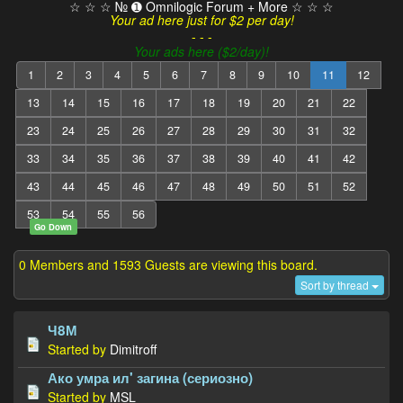
☆ ☆ ☆ № ➊ Omnilogic Forum + More ☆ ☆ ☆
Your ad here just for $2 per day!
- - -
Your ads here ($2/day)!
1
2
3
4
5
6
7
8
9
10
11
12
13
14
15
16
17
18
19
20
21
22
23
24
25
26
27
28
29
30
31
32
33
34
35
36
37
38
39
40
41
42
43
44
45
46
47
48
49
50
51
52
53
54
55
56
Go Down
0 Members and 1593 Guests are viewing this board.
Sort by thread
Ч8М
Started by
Dimitroff
Ако умра ил' загина (сериозно)
Started by
MSL