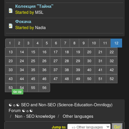
Колекция "Тайна"
Started by
MSL
Фокача
Started by
Nadia
1
2
3
4
5
6
7
8
9
10
11
12
13
14
15
16
17
18
19
20
21
22
23
24
25
26
27
28
29
30
31
32
33
34
35
36
37
38
39
40
41
42
43
44
45
46
47
48
49
50
51
52
53
54
55
56
Go Up
☯☼☯ SEO and Non-SEO (Science-Education-Omnilogy)
Forum ☯☼☯
Non - SEO knowledge
Other languages
Jump to: