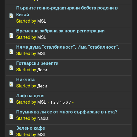
Първите генно-редактирани бебета родени в
Китай
Started by
MSL
Временна забрана за нови регистрации
Started by
MSL
Няма дума "сталбилност". Има "стабилност".
Started by
MSL
Готварски рецепти
Started by
Деси
Никчета
Started by
Деси
Лаф на деня
Started by
MSL
«
1
2
3
4
5
6
7
»
Поумнява ли се от много сърфиране в нета?
Started by
Nadia
Зелено кафе
Started by
MSL