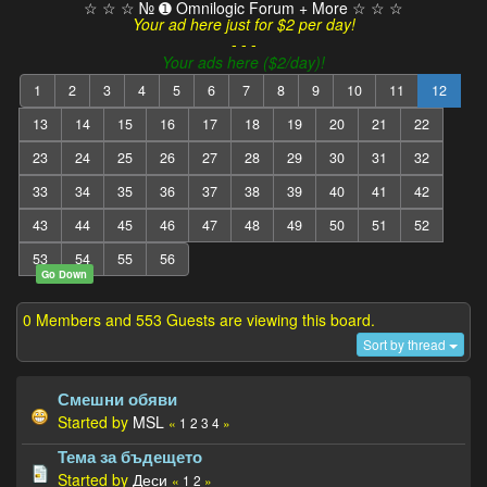
☆ ☆ ☆ № ➊ Omnilogic Forum + More ☆ ☆ ☆
Your ad here just for $2 per day!
- - -
Your ads here ($2/day)!
1
2
3
4
5
6
7
8
9
10
11
12
13
14
15
16
17
18
19
20
21
22
23
24
25
26
27
28
29
30
31
32
33
34
35
36
37
38
39
40
41
42
43
44
45
46
47
48
49
50
51
52
53
54
55
56
Go Down
0 Members and 553 Guests are viewing this board.
Sort by thread
Смешни обяви
Started by
MSL
«
1
2
3
4
»
Тема за бъдещето
Started by
Деси
«
1
2
»