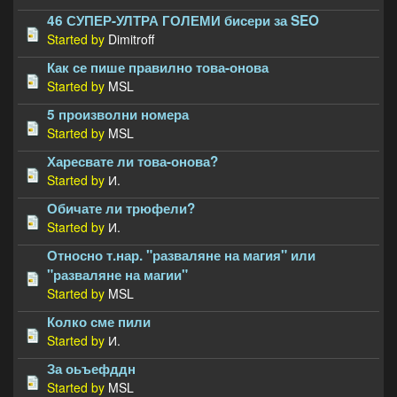
46 СУПЕР-УЛТРА ГОЛЕМИ бисери за SEO
Started by
Dimitroff
Как се пише правилно това-онова
Started by
MSL
5 произволни номера
Started by
MSL
Харесвате ли това-онова?
Started by
И.
Обичате ли трюфели?
Started by
И.
Относно т.нар. "разваляне на магия" или
"разваляне на магии"
Started by
MSL
Колко сме пили
Started by
И.
За оьъефддн
Started by
MSL