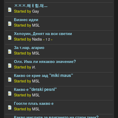
ㅈㅈㅈ.해ㅐ힏.채ㅡ
Started by
Gay
Бизнес идеи
Started by
MSL
Хелоуин, Денят на вси светии
Started by
Nadia
«
1
2
»
За т.нар. агарио
Started by
MSL
Олх. Има ли някакво значение?
Started by
И.
Какво се крие зад "miki maus"
Started by
MSL
Какво е "detski pesni"
Started by
MSL
Гоогле плаъ какво е
Started by
MSL
Какво мислите за вдигането на стари теми?