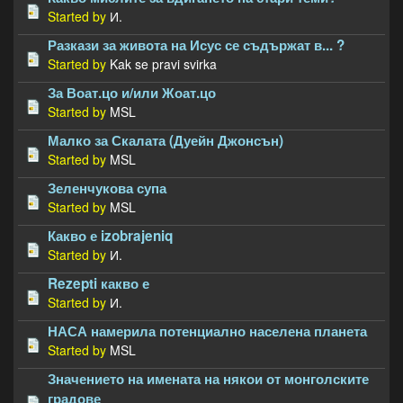
Started by
И.
Разкази за живота на Исус се съдържат в... ?
Started by
Kak se pravi svirka
За Воат.цо и/или Жоат.цо
Started by
MSL
Малко за Скалата (Дуейн Джонсън)
Started by
MSL
Зеленчукова супа
Started by
MSL
Какво е izobrajeniq
Started by
И.
Rezepti какво е
Started by
И.
НАСА намерила потенциално населена планета
Started by
MSL
Значението на имената на някои от монголските
градове