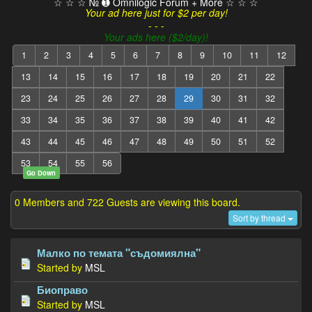
☆ ☆ ☆ № ➊ Omnilogic Forum + More ☆ ☆ ☆
Your ad here just for $2 per day!
- - -
Your ads here ($2/day)!
1
2
3
4
5
6
7
8
9
10
11
12
13
14
15
16
17
18
19
20
21
22
23
24
25
26
27
28
29
30
31
32
33
34
35
36
37
38
39
40
41
42
43
44
45
46
47
48
49
50
51
52
53
54
55
56
Go Down
0 Members and 722 Guests are viewing this board.
Sort by thread
Малко по темата "съдомиялна"
Started by
MSL
Биоправо
Started by
MSL