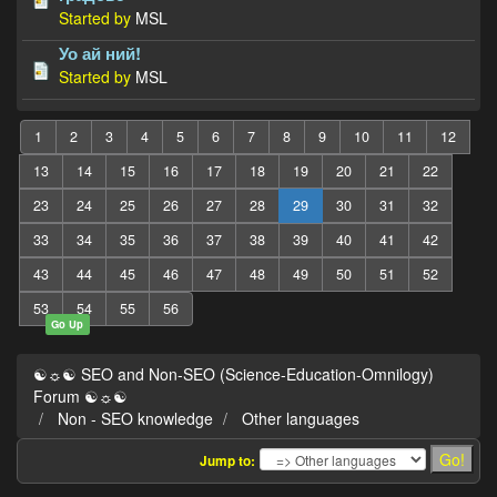
Started by
MSL
Уо ай ний!
Started by
MSL
1
2
3
4
5
6
7
8
9
10
11
12
13
14
15
16
17
18
19
20
21
22
23
24
25
26
27
28
29
30
31
32
33
34
35
36
37
38
39
40
41
42
43
44
45
46
47
48
49
50
51
52
53
54
55
56
Go Up
☯☼☯ SEO and Non-SEO (Science-Education-Omnilogy)
Forum ☯☼☯
Non - SEO knowledge
Other languages
Jump to: