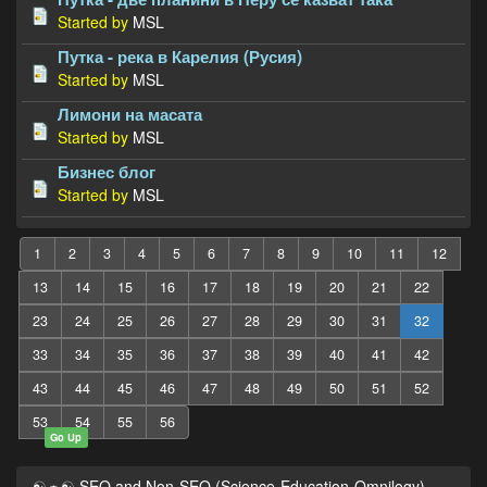
Started by
MSL
Путка - река в Карелия (Русия)
Started by
MSL
Лимони на масата
Started by
MSL
Бизнес блог
Started by
MSL
1
2
3
4
5
6
7
8
9
10
11
12
13
14
15
16
17
18
19
20
21
22
23
24
25
26
27
28
29
30
31
32
33
34
35
36
37
38
39
40
41
42
43
44
45
46
47
48
49
50
51
52
53
54
55
56
Go Up
☯☼☯ SEO and Non-SEO (Science-Education-Omnilogy)