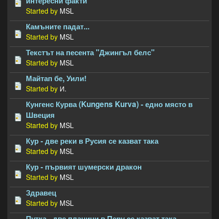
интересни факти
Started by
MSL
Камъните падат...
Started by
MSL
Текстът на песента "Джингъл белс"
Started by
MSL
Майтап бе, Уили!
Started by
И.
Кунгенс Курва (Kungens Kurva) - едно място в
Швеция
Started by
MSL
Кур - две реки в Русия се казват така
Started by
MSL
Кур - първият шумерски дракон
Started by
MSL
Здравец
Started by
MSL
Путка - две планини в Перу се казват така