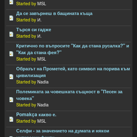
Started by
MSL
Да се завърнеш в бащината къща
Started by
И.
Търся си гадже
Started by
И.
Критично по въпросите "Как да стана русалка?" и
"Как да стана фея?"
Started by
MSL
Образът на Прометей, като символ на порива към
цивилизация
Started by
Nadia
Полемиката за човешката същност в "Песен за
човека"
Started by
Nadia
Pomakça какво е.
Started by
MSL
Селфи - за значението на думата и някои