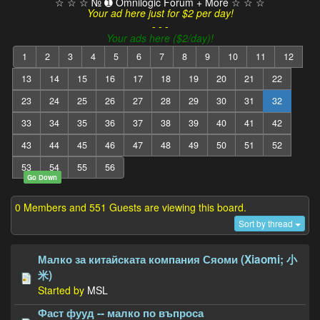
☆ ☆ ☆ № ➊ Omnilogic Forum + More ☆ ☆ ☆
Your ad here just for $2 per day!
- - -
Your ads here ($2/day)!
1
2
3
4
5
6
7
8
9
10
11
12
13
14
15
16
17
18
19
20
21
22
23
24
25
26
27
28
29
30
31
32
33
34
35
36
37
38
39
40
41
42
43
44
45
46
47
48
49
50
51
52
53
54
55
56
Go Down
0 Members and 551 Guests are viewing this board.
Sort by thread
Малко за китайската компания Сяоми (Xiaomi; 小
米)
Started by
MSL
Фаст фууд -- малко по въпроса