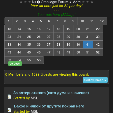
☆ ☆ ☆ № ➊ Omnilogic Forum + More ☆ ☆ ☆
Your ad here just for $2 per day!
- - -
Your ads here ($2/day)!
1
2
3
4
5
6
7
8
9
10
11
12
13
14
15
16
17
18
19
20
21
22
23
24
25
26
27
28
29
30
31
32
33
34
35
36
37
38
39
40
41
42
43
44
45
46
47
48
49
50
51
52
53
54
55
56
Go Down
0 Members and 1599 Guests are viewing this board.
Sort by thread
За алтернативата (като дума и значение)
Started by
MSL
Ъахоо и някои от другите покрай него
Started by
MSL