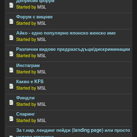
Депресия форум
Started by
MSL
Форум с вицове
Started by
MSL
Айко - едно популярно японско женско име
Started by
MSL
Различни видове предразсъдъци/дискриминации
Started by
MSL
Инстаграм
Started by
MSL
Какво е KFS
Started by
MSL
Финдли
Started by
MSL
Спаринг
Started by
MSL
За т.нар. лендинг пейдж (landing page) или просто
целева страница