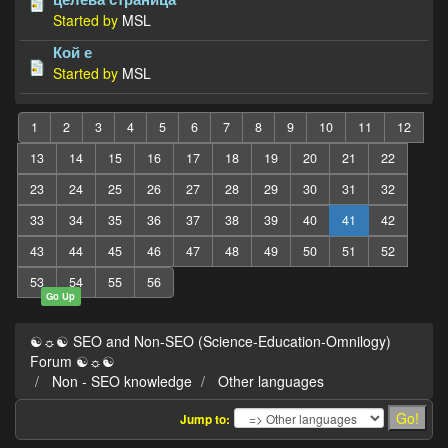
Started by
MSL
Кой е
Started by
MSL
1
2
3
4
5
6
7
8
9
10
11
12
13
14
15
16
17
18
19
20
21
22
23
24
25
26
27
28
29
30
31
32
33
34
35
36
37
38
39
40
41
42
43
44
45
46
47
48
49
50
51
52
53
54
55
56
Go Up
☯☼☯ SEO and Non-SEO (Science-Education-Omnilogy)
Forum ☯☼☯
Non - SEO knowledge
Other languages
Jump to: