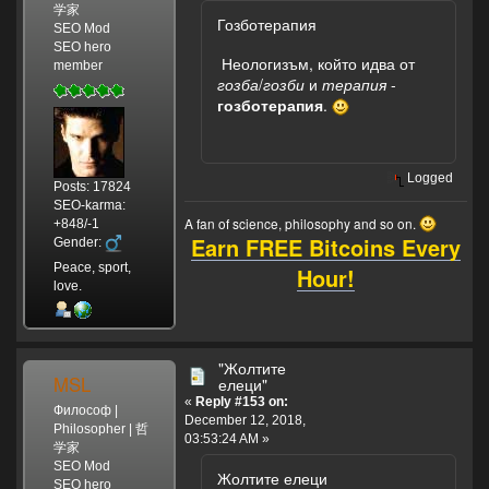
学家
Гозботерапия
SEO Mod
SEO hero
Неологизъм, който идва от
member
гозба
/
гозби
и
терапия
-
гозботерапия
.
Logged
Posts: 17824
SEO-karma:
A fan of science, philosophy and so on.
+848/-1
Earn FREE Bitcoins Every
Gender:
Peace, sport,
Hour!
love.
"Жолтите
MSL
елеци"
«
Reply #153 on:
Философ |
December 12, 2018,
Philosopher | 哲
03:53:24 AM »
学家
SEO Mod
Жолтите елеци
SEO hero