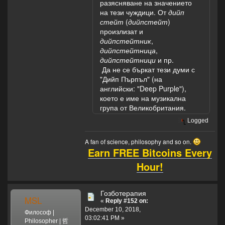
разясняване на значението
на тези чуждици. От
дийп
стейт
(
дийпстейт
)
произлизат и
дийпстейтник
,
дийпстейтница
,
дийпстейтници
и пр.
Да не се бъркат тези думи с
"Дийп Пърпъл" (на
английски: "Deep Purple"),
което е име на музикална
група от Великобритания.
Logged
A fan of science, philosophy and so on.
Earn FREE Bitcoins Every
Hour!
Гозботерапия
MSL
«
Reply #152 on:
December 10, 2018,
Философ |
03:02:41 PM »
Philosopher | 哲