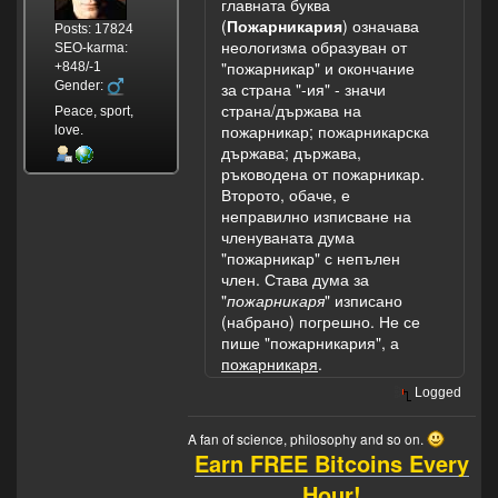
главната буква
(
Пожарникария
) означава
Posts: 17824
неологизма образуван от
SEO-karma:
"пожарникар" и окончание
+848/-1
Gender:
за страна "-ия" - значи
страна/държава на
Peace, sport,
пожарникар; пожарникарска
love.
държава; държава,
ръководена от пожарникар.
Второто, обаче, е
неправилно изписване на
членуваната дума
"пожарникар" с непълен
член. Става дума за
"
пожарникаря
" изписано
(набрано) погрешно. Не се
пише "пожарникария", а
пожарникаря
.
Logged
A fan of science, philosophy and so on.
Earn FREE Bitcoins Every
Hour!