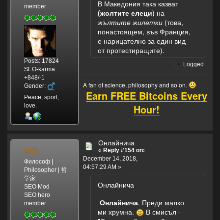
В Македония така казват
member
(жолтите елеци
) на
жълтите жилетки
(това,
понастоящем, във Франция,
е нарицателно за един вид
от протестиращите).
Posts: 17824
Logged
SEO-karma:
+848/-1
A fan of science, philosophy and so on.
Gender:
Earn FREE Bitcoins Every
Peace, sport,
Hour!
love.
Онлайнича
MSL
«
Reply #154 on:
December 14, 2018,
Философ |
04:57:29 AM »
Philosopher | 哲
学家
Онлайнича
SEO Mod
SEO hero
Онлайнича
. Преди малко
member
ми хрумна.
В смисъл -