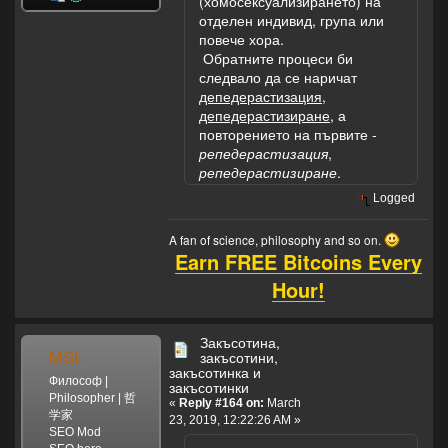
(хомосексуализирането) на
отделен индивид, група или
повече хора.
Обратните процеси би
следвало да се наричат
депедерастизация
,
депедерастизиране
, а
повторението на първите -
репедерастизация
,
репедерастизиране
.
Logged
A fan of science, philosophy and so on.
Earn FREE Bitcoins Every
Hour!
Закъсотина,
MSL
закъсотини,
закъсотинка и
Философ |
закъсотинки
Philosopher | 哲
«
Reply #164 on:
March
学家
23, 2019, 12:22:26 AM »
SEO Mod