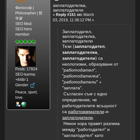
MSL
заплатодателка,
Философ |
заплатодатели
Philosopher | 哲
«
Reply #161 on:
March
学家
03, 2019, 11:38:12 PM »
SEO Mod
SEO hero
Заплатодател,
member
заплатодателка,
заплатодатели
Тези (
заплатодател
,
заплатодателка
,
заплатодатели
) са
неологизми, образувани от
"
работодател
",
Posts: 17824
SEO-karma:
"
работодателка
",
+848/-1
"
работодатели
" +
Gender:
"заплата".
Peace, sport,
Съгласен съм с едно
love.
определение, че
работодателите всъщност
са
работовзематели
-и-
заплатодатели
.
Някои хора правят разлика
между "работодател" и
"заплатодател" като