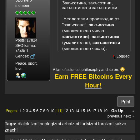
SEO hero
Закъсотина, закъсотини,
member
закъсотинка и закъсотинки
Неологизми производни от
"закъсване":
закъсотина
(множествено число -
закъсотини
);
закъсотинка
Posts: 17824
(умалително),
закъсотинки
SEO-karma:
(множествено число).
+848/-1
Gender:
Logged
Peace, sport,
A fan of science, philosophy and so on.
love.
Earn FREE Bitcoins Every
Hour!
Print
Pages:
1
2
3
4
5
6
7
8
9
10
[
11
]
12
13
14
15
16
17
18
19
Go Up
«
previous
next »
Tags:
dialektizmi
neologizmi
arhaizmi
turtsizmi
turcizmi
kakvo
znachi