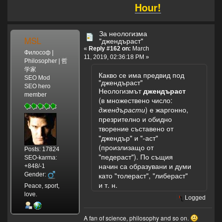
Hour!
За неологизма
MSL
"джендъраст"
«
Reply #162 on:
March
Философ |
11, 2019, 02:36:18 PM »
Philosopher | 哲
学家
Какво се има предвид под
SEO Mod
"джендъраст"
SEO hero
Неологизмът
джендъраст
member
(в множествено число:
джендърасти
) е жаргонно,
презрително и обидно
творение съставено от
"джендър" и "-аст"
(произлизащо от
Posts: 17824
"педераст"). По същия
SEO-karma:
начин са образувани и думи
+848/-1
като "толераст", "либераст"
Gender:
и т. н.
Peace, sport,
love.
Logged
A fan of science, philosophy and so on.