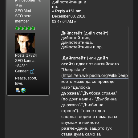
Philosopher | 哲
дийпстейтници и
пр.
学家
SEO Mod
«
Reply #151 on:
SEO hero
December 08, 2018,
member
03:47:04 AM »
Дийпстейт (дийп стейт),
дийпстейтник,
дийпстейтница,
дийпстейтници и пр.
Posts: 17824
Дийпстейт
(или
дийп
SEO-karma:
стейт
) идват от английското
+848/-1
"Deep state"
Gender:
(
https://en.wikipedia.org/wiki/Deep_st
Peace, sport,
което може да се преведе
love.
като "Дълбока
държава"/"Дълбока страна"
(по друг начин - "Дълбинна
държава"/"Дълбинна
страна"). Това е една
спорна теория и няма да се
впускам в нейното
разглеждане, защото тук
става дума само за