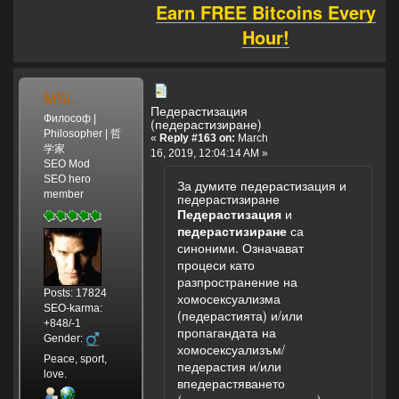
Earn FREE Bitcoins Every
Hour!
MSL
Педерастизация
Философ |
(педерастизиране)
Philosopher | 哲
«
Reply #163 on:
March
学家
16, 2019, 12:04:14 AM »
SEO Mod
SEO hero
За думите педерастизация и
member
педерастизиране
Педерастизация
и
педерастизиране
са
синоними. Означават
процеси като
разпространение на
Posts: 17824
хомосексуализма
SEO-karma:
(педерастията) и/или
+848/-1
пропагандата на
Gender:
хомосексуализъм/
Peace, sport,
педерастия и/или
love.
впедерастяването