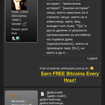
история", "автентична
история", "реална история";
нещо, което наистина се е
Posts: 17824
SEO-karma:
случило; нещо, което не е
+848/-1
измислица, шега, виц,
Gender:
анекдот или лъжа. "Тру" е
Peace, sport,
доста далече от реалното
love.
произношение на английски
на първата дума
(прилагателното), която се
произнася така: [tru:], но
както и да е...
Logged
A fan of science, philosophy and so on.
Earn FREE Bitcoins Every
Hour!
Дийпстейт
MSL
(дийп стейт),
дийпстейтник,
Философ |
дийпстейтница,