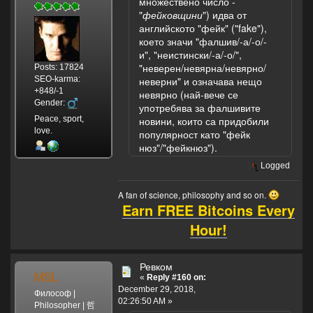
множествено число -
"
фейковщини
") идва от
английското "фейк" ("fake"),
което значи "фалшив/-а/-о/-
и", "неистински/-а/-о/",
"неверен/невярна/невярно/
Posts: 17824
SEO-karma:
неверни" и означава нещо
+848/-1
невярно (най-вече се
Gender:
употребява за фалшивите
Peace, sport,
новини, които са придобили
love.
популярност като "фейк
нюз"/"фейкнюз").
Logged
A fan of science, philosophy and so on.
Earn FREE Bitcoins Every
Hour!
Ревком
MSL
«
Reply #160 on:
December 29, 2018,
Философ |
02:26:50 AM »
Philosopher | 哲