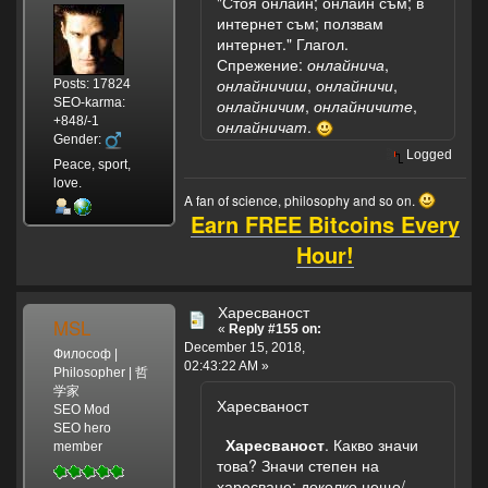
"Стоя онлайн; онлайн съм; в
интернет съм; ползвам
интернет." Глагол.
Спрежение:
онлайнича
,
онлайничиш
,
онлайничи
,
Posts: 17824
SEO-karma:
онлайничим
,
онлайничите
,
+848/-1
онлайничат
.
Gender:
Logged
Peace, sport,
love.
A fan of science, philosophy and so on.
Earn FREE Bitcoins Every
Hour!
Харесваност
MSL
«
Reply #155 on:
December 15, 2018,
Философ |
02:43:22 AM »
Philosopher | 哲
学家
Харесваност
SEO Mod
SEO hero
Харесваност
. Какво значи
member
това? Значи степен на
харесване; доколко нещо/