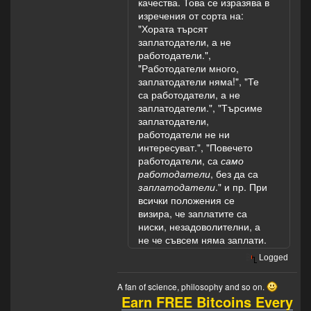
качества. Това се изразява в
изречения от сорта на:
"Хората търсят
заплатодатели, а не
работодатели.",
"Работодатели много,
заплатодатели няма!", "Те
са работодатели, а не
заплатодатели.", "Търсиме
заплатодатели,
работодатели не ни
интересуват.", "Повечето
работодатели, са
само
работодатели
, без да са
заплатодатели
." и пр. При
всички положения се
визира, че заплатите са
ниски, незадоволителни, а
не че съвсем няма заплати.
Logged
A fan of science, philosophy and so on.
Earn FREE Bitcoins Every