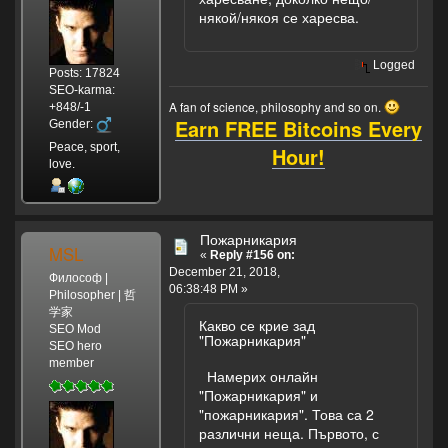
някой/някоя се харесва.
Logged
Posts: 17824
SEO-karma:
A fan of science, philosophy and so on.
+848/-1
Earn FREE Bitcoins Every
Gender:
Peace, sport,
Hour!
love.
Пожарникария
MSL
«
Reply #156 on:
December 21, 2018,
Философ |
06:38:48 PM »
Philosopher | 哲
学家
Какво се крие зад
SEO Mod
"Пожарникария"
SEO hero
member
Намерих онлайн
"Пожарникария" и
"пожарникария". Това са 2
различни неща. Първото, с