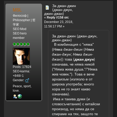
За джан-джин
MSL
(джан-джун,
джин-джан)
Философ |
«
Reply #158 on:
Philosopher | 哲
December 23, 2018,
学家
11:56:17 PM »
SEO Mod
SEO hero
За джан-джин (джан-джун,
member
джин-джан)
В комбинация с "няма"
(
Няма джан-джин
(
Няма
джан-джун
;
Няма джин-
джан
)) това (
джан джун
)
означава, че няма никой
Posts: 17824
("Няма жива душа."/"Няма
SEO-karma:
жив човек."). Това е вече
+848/-1
архаизъм (излязло е от
Gender:
широка употреба; много
Peace, sport,
хора не го знаят какво
love.
означава).
Има и такива думи (и
словосъчетания) с китайски
произход, но няма да се
спираме на тях, защото те