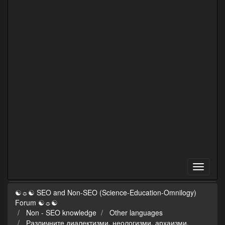
☯☼☯ SEO and Non-SEO (Science-Education-Omnilogy)
Forum ☯☼☯
Non - SEO knowledge
Other languages
Различните диалектизми, неологизми, архаизми,