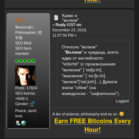
Какво е
MSL
"волюм"
«
Reply #157 on:
Философ |
December 23, 2018,
Philosopher | 哲
11:07:56 PM »
学家
SEO Mod
Относно "волюм"
SEO hero
"
Волюм
" е чуждица, която
member
идва от английското
"volume" (с произношения
"волююм" [ˈvɒlju:m],
"ваалююм" [ˈvɑ:lju:m],
"валюм"['vɑl.jum]...) Думата
значи "
обем
" (на
Posts: 17824
македонски - "
зафатнина
").
SEO-karma:
+848/-1
Logged
Gender:
Peace, sport,
A fan of science, philosophy and so on.
love.
Earn FREE Bitcoins Every
Hour!