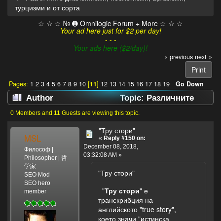
турцизми и от сорта
☆ ☆ ☆ № ➊ Omnilogic Forum + More ☆ ☆ ☆
Your ad here just for $2 per day!
- - -
Your ads here ($2/day)!
« previous
next »
Print
Pages:
1
2
3
4
5
6
7
8
9
10
[
11
]
12
13
14
15
16
17
18
19
Go Down
Author
Topic: Различните
диалектизми, неологизми, архаизми, турцизми
0 Members and 11 Guests are viewing this topic.
и от сорта (Read 121943 times)
"Тру стори"
MSL
«
Reply #150 on:
December 08, 2018,
Философ |
03:32:08 AM »
Philosopher | 哲
学家
"Тру стори"
SEO Mod
SEO hero
"
Тру стори
" е
member
транскрибция на
английското "true story",
което значи "истинска