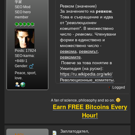
学家
Ревком (значение)
SEO Mod
За значението на
ревком
.
SEO hero
Това е съкращение и идва
member
от "
революционен
комитет
". В множествено
число -
ревкоми
. Членувани
форми в единствено и
множествено число -
ревкома
,
ревкомът
,
Posts: 17824
SEO-karma:
ревкомите
.
+848/-1
Повече за това понятие в
Gender:
Уикипедия (на руски):
Peace, sport,
https://ru.wikipedia.org/wiki/
love.
Революционные_комитеты
.
Logged
A fan of science, philosophy and so on.
Earn FREE Bitcoins Every
Hour!
Заплатодател,