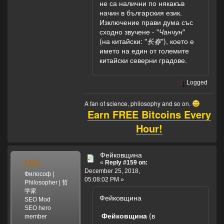
не са налични по някакъв
начин в българския език.
Изключение прави дума със
сходно звучене - "
Чанчун
"
(на китайски: "
长春
"), което е
името на един от големите
китайски северни градове.
Logged
A fan of science, philosophy and so on.
Earn FREE Bitcoins Every
Hour!
Фейковщина
MSL
«
Reply #159 on:
December 25, 2018,
Философ |
05:08:02 PM »
Philosopher | 哲
学家
Фейковщина
SEO Mod
SEO hero
Фейковщина
(в
member