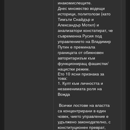
инакомислещите.
Днес множество водещи
историци, политолози (като
Тимъти Снайдър и
Александър Мотил) и
анализатори констатират, че
съвременна Русия под
управлението на Владимир
Путин е преминала
границата от обикновен
авторитаризъм към
функциониращ фашистки/
нацистки режим.
Ето 10 ясни признака за
това:
1. Култ към личността и
незаменимата роля на
Вожда
Всички лостове на властта
са концентрирани в един
човек, чието управление е
удължено законодателно, с
конституционен преврат,