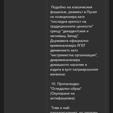
Подобно на класическия
фашизъм, режимът в Пусия
се позиционира като
"последна крепост на
традиционните ценности"
срещу "декадентския и
загниващ Запад".
Държавата официално
криминализира ЛГБТ
движението като
"екстремистка организация",
декриминализира
домашното насилие и
издига в култ патриархалния
мачизъм.
10. Пропаганден
"Огледален образ"
(Окупиране на
антифашизма)
Това е най-
парадоксалният, но типичен