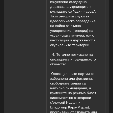
изкуствено създадена
държава, а украинците и
руснаците са "един народ".
Тази реторика служи за
идеологическо оправдание
на война за пълно
унищожение (геноцид) на
украинската култура, език,
институции и държавност в
окупираните територии.
4. Тотално потискане на
опозицията и гражданското
общество
Опозиционните партии са
забранени или фиктивни,
свободните медии са
напълно ликвидирани, а
критиците на режима биват
систематично затваряни
(Алексей Навални,
Владимир Кара-Мурза),
прогонвани от страната или