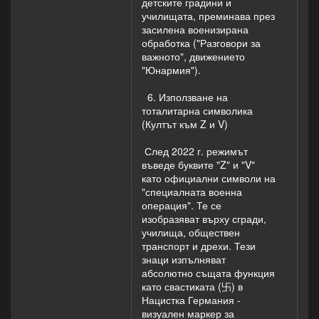
детските градини и
училищата, преминава през
засилена военизирана
обработка ("Разговори за
важното", движението
"Юнармия").
6. Използване на
тоталитарна символика
(Култът към Z и V)
След 2022 г. режимът
въведе буквите "Z" и "V"
като официални символи на
"специалната военна
операция". Те се
изобразяват върху сгради,
училища, обществен
транспорт и дрехи. Тези
знаци изпълняват
абсолютно същата функция
като свастиката (卐) в
Нацистка Германия -
визуален маркер за