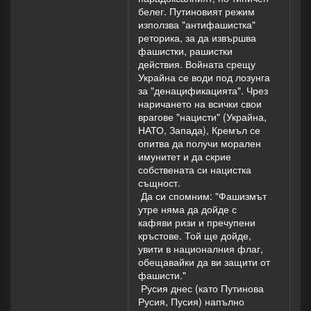
белег. Путиновият режим
използва "антифашистка"
реторика, за да извършва
фашистки, рашистки
действия. Войната срещу
Украйна се води под лозунга
за "денацификацията". Чрез
наричането на всички свои
врагове "нацисти" (Украйна,
НАТО, Запада), Кремъл се
опитва да получи морален
имунитет и да скрие
собствената си нацистка
същност.
Да си спомним: "Фашизмът
утре няма да дойде с
кафяви ризи и пречупени
кръстове. Той ще дойде,
увити в националния флаг,
обещавайки да ви защити от
фашисти."
Русия днес (като Путинова
Русия, Пусия) напълно