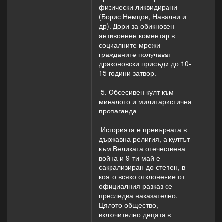
физически ликвидирани
(Борис Немцов, Навални и
др). Дори за обикновен
антивоенен коментар в
социалните мрежи
гражданите получават
драконовски присъди до 10-
15 години затвор.
5. Обсесивен култ към
миналото и милитаристична
пропаганда
Историята е превърната в
държавна религия, а култът
към Великата отечествена
война и 9-ти май е
сакрализиран до степен, в
която всяко отклонение от
официалния разказ се
преследва наказателно.
Цялото общество,
включително децата в