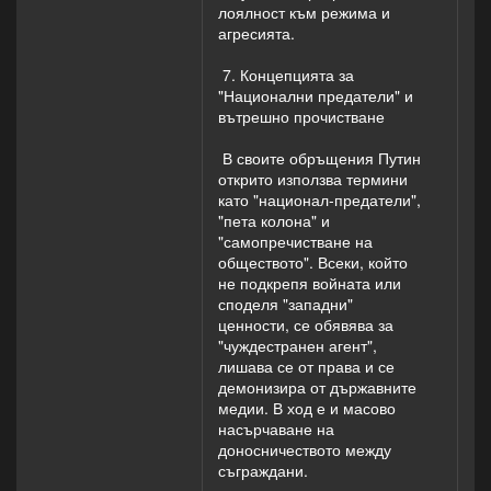
лоялност към режима и
агресията.
7. Концепцията за
"Национални предатели" и
вътрешно прочистване
В своите обръщения Путин
открито използва термини
като "национал-предатели",
"пета колона" и
"самопречистване на
обществото". Всеки, който
не подкрепя войната или
споделя "западни"
ценности, се обявява за
"чуждестранен агент",
лишава се от права и се
демонизира от държавните
медии. В ход е и масово
насърчаване на
доносничеството между
съграждани.