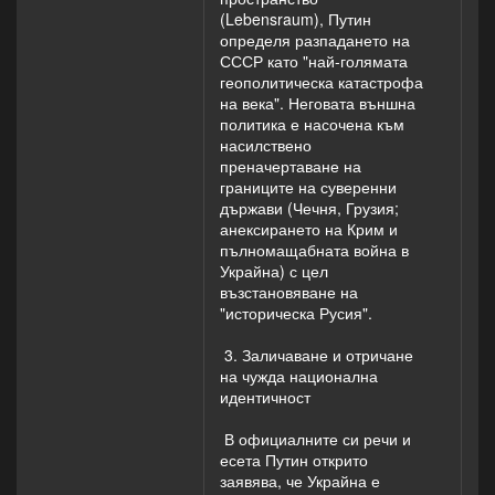
(Lebensraum), Путин
определя разпадането на
СССР като "най-голямата
геополитическа катастрофа
на века". Неговата външна
политика е насочена към
насилствено
преначертаване на
границите на суверенни
държави (Чечня, Грузия;
анексирането на Крим и
пълномащабната война в
Украйна) с цел
възстановяване на
"историческа Русия".
3. Заличаване и отричане
на чужда национална
идентичност
В официалните си речи и
есета Путин открито
заявява, че Украйна е