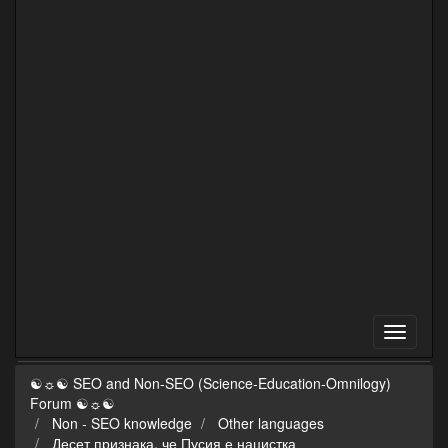
☯☼☯ SEO and Non-SEO (Science-Education-Omnilogy)
Forum ☯☼☯
Non - SEO knowledge
Other languages
Десет признака, че Пусия е нацистка