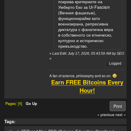
покрива критериите на
Умберто Еко за Ur-Fascism
(Вечния фашизъм),
функционирайки като
военизирана, репресивна
диктатура с фанатична вяра
в собственото си етническо,
културно и историческо
превъзходство.
«
Last Edit: July 17, 2026, 05:43:59 AM by SEO
»
Logged
A fan of science, philosophy and so on.
Earn FREE Bitcoins Every
Hour!
Pages: [
1
]
Go Up
Print
« previous
next »
Tags: