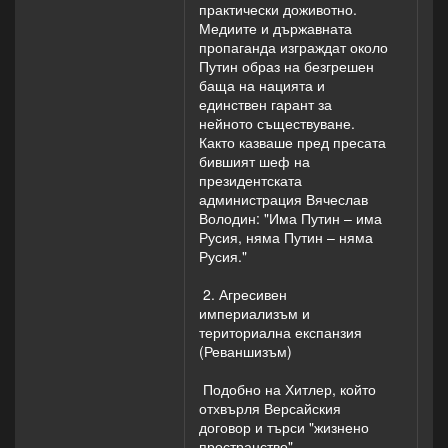
практически доживотно.
Медиите и държавната
пропаганда изграждат около
Путин образ на безгрешен
баща на нацията и
единствен гарант за
нейното съществуване.
Както казваше пред пресата
бившият шеф на
президентската
администрация Вячеслав
Володин: "Има Путин – има
Русия, няма Путин – няма
Русия."
2. Агресивен
империализъм и
териториална експанзия
(Реваншизъм)
Подобно на Хитлер, който
отхвърля Версайския
договор и търси "жизнено
пространство"