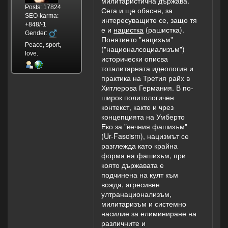
милитаристична държава.
Posts: 17824
Сега и ще обясня, за
SEO-karma:
интересуващите се, защо тя
+848/-1
е и
нацистка
(рашистка).
Gender:
Понятието "нацизъм"
Peace, sport,
("националсоциализъм")
love.
исторически описва
тоталитарната идеология и
практика на Третия райх в
Хитлерова Германия. В по-
широк политологичен
контекст, както и чрез
концепцията на Умберто
Еко за "вечния фашизъм"
(Ur-Fascism), нацизмът се
разглежда като крайна
форма на фашизъм, при
която държавата е
подчинена на култ към
вожда, агресивен
ултранационализъм,
милитаризъм и системно
насилие за елиминиране на
различните и