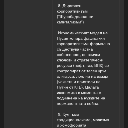
8. Държавен
корпоративизъм
("Шуробаджанашки
капитализъм")
Икономическият модел на
Пусия копира фашисткия
корпоративизъм: формално
съществува частна
собственост, но всички
ключови и стратегически
ресурси (нефт, газ, ВПК) се
контролират от тесен кръг
олигарси, лоялни на вожда
(чекисти и приятели на
Путин от КГБ). Цялата
икономика в момента е
подчинена на нуждите на
перманентната война.
9. Култ към
традиционализма, мачизма
и хомофобията