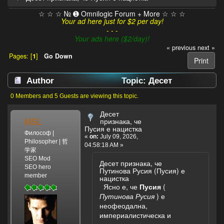
☆ ☆ ☆ № ➊ Omnilogic Forum + More ☆ ☆ ☆
Your ad here just for $2 per day!
- - -
Your ads here ($2/day)!
« previous
next »
Pages: [
1
]
Go Down
Print
Author
Topic: Десет
признака, че Пусия е нацистка (Read 216 times)
0 Members and 5 Guests are viewing this topic.
Десет
MSL
признака, че
Пусия е нацистка
Философ |
«
on:
July 09, 2026,
Philosopher | 哲
04:58:18 AM »
学家
SEO Mod
Десет признака, че
SEO hero
Путинова Русия (Пусия) е
member
нацистка
Ясно е, че
Пусия
(
Путинова Русия
) е
неофеодална,
империалистическа и