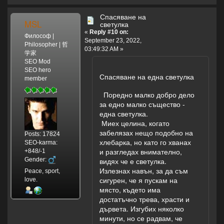
Спасяване на
MSL
светулка
«
Reply #10 on:
Философ |
September 23, 2022,
Philosopher | 哲
03:49:32 AM »
学家
SEO Mod
SEO hero
Спасяване на една светулка
member
Поредно малко добро дело
за едно малко същество -
една светулка.
Миех целина, когато
забелязах нещо подобно на
Posts: 17824
хлебарка, но като го хванах
SEO-karma:
и разгледах внимателно,
+848/-1
Gender:
видях че е светулка.
Излезнах навън, за да съм
Peace, sport,
сигурен, че я пускам на
love.
място, където има
достатъчно трева, храсти и
дървета. Изгубих няколко
минути, но се радвам, че