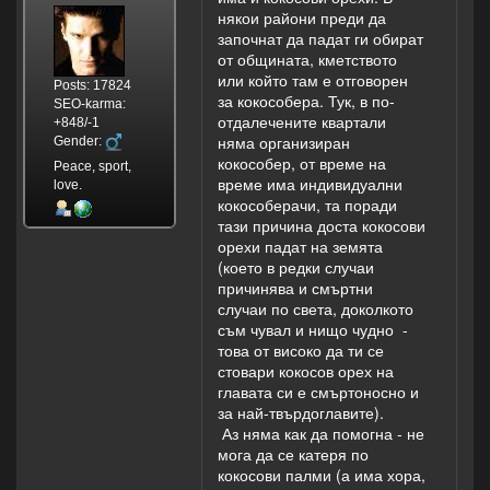
някои райони преди да
започнат да падат ги обират
от общината, кметството
или който там е отговорен
Posts: 17824
за кокособера. Тук, в по-
SEO-karma:
отдалечените квартали
+848/-1
няма организиран
Gender:
кокособер, от време на
Peace, sport,
време има индивидуални
love.
кокособерачи, та поради
тази причина доста кокосови
орехи падат на земята
(което в редки случаи
причинява и смъртни
случаи по света, доколкото
съм чувал и нищо чудно -
това от високо да ти се
стовари кокосов орех на
главата си е смъртоносно и
за най-твърдоглавите).
Аз няма как да помогна - не
мога да се катеря по
кокосови палми (а има хора,