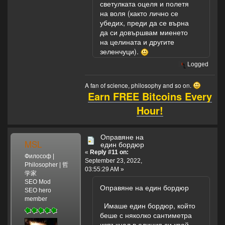
светулката оцеля и полетя
на воля (както лично се
убедих, преди да се върна
да си довършвам миенето
на целината и другите
зеленчуци).
Logged
A fan of science, philosophy and so on.
Earn FREE Bitcoins Every
Hour!
Оправяне на
MSL
един бордюр
«
Reply #11 on:
Философ |
September 23, 2022,
Philosopher | 哲
03:55:29 AM »
学家
SEO Mod
Оправяне на един бордюр
SEO hero
member
Имаше един бордюр, който
беше с няколко сантиметра
изпъкнал в единия си край.