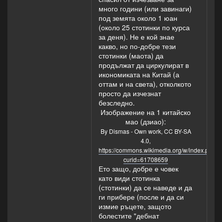
много години (или завинаги)
под земята около 1 юан
(около 25 стотинки по курса
за деня). Не е кой знае
какво, но по-добре тези
стотинки (маота) да
продължат да циркулират в
икономиката на Китай (а
оттам и на света), отколкото
просто да изчезнат
безследно.
Изображение на 1 китайско
мао (дзиао):
By Dismas - Own work, CC BY-SA
4.0,
https://commons.wikimedia.org/w/index.php?
curid=61708659
Ето защо, добре е човек
като види стотинка
(стотинки) да се наведе и да
ги прибере (после и да си
измие ръцете, защото
болестите "дебнат