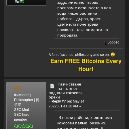
задължително, първо
поливам с останалата в нея
вода някое растение
наблизо - дърво, храст,
цвете или поне трева
наоколо - така помагам на
природата.
Logged
A fan of science, philosophy and so on.
Earn FREE Bitcoins Every
Hour!
Разчистване
MSL
на пътя от
паднали кокосови
Философ |
орехи
Philosopher | 哲
«
Reply #7 on:
May 14,
学家
2022, 01:41:28 AM »
SEO Mod
SEO hero
В някои райони, където има
member
кокосови палми, резонно,
има и кокосови орехи. В