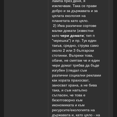
лампа през деня, я
изключвам. Така се прави
добро и за държавата и за
цялата екология на
планетата като цяло.
2) Има различни сортове
малки домати (известни
като
чери домати
; тип п
"
черешка
") и пр. Тук един
такъв, средно, струва само
около 2 или 3 български
стотинки. Въпреки това,
обаче, не смятам че и един
чери домат трябва да бъде
изгубен (гледал съм
различни социални реклами
как хората прахосват,
заносват храна, а не бива
така, и съм напълно
съгласен, че това е
безотговорно към
икономиката и към
ресурсите/екологията на
държавата и, като цяло - на