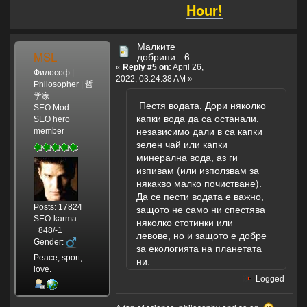
Hour!
Малките
MSL
добрини - 6
«
Reply #5 on:
April 26,
Философ |
2022, 03:24:38 AM »
Philosopher | 哲
学家
Пестя водата. Дори няколко
SEO Mod
капки вода да са останали,
SEO hero
независимо дали в са капки
member
зелен чай или капки
минерална вода, аз ги
изпивам (или използвам за
някакво малко почистване).
Да се пести водата е важно,
Posts: 17824
защото не само ни спестява
SEO-karma:
няколко стотинки или
+848/-1
левове, но и защото е добре
Gender:
за екологията на планетата
Peace, sport,
ни.
love.
Logged