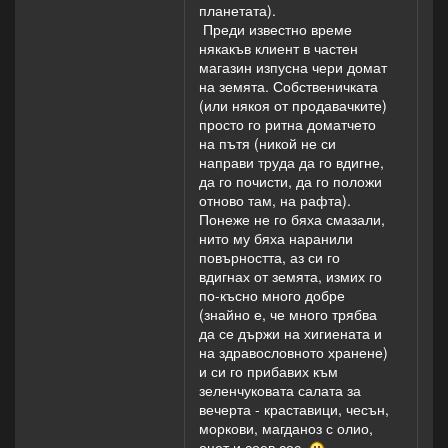
планетата).
Преди известно време
някакъв клиент в частен
магазин изпусна чери домат
на земята. Собственичката
(или някоя от продавачките)
просто го ритна доматчето
на пътя (никой не си
направи труда да го вдигне,
да го почисти, да го положи
отново там, на рафта).
Понеже не го бяха смазали,
нито му бяха наранили
повърността, аз си го
вдигнах от земята, измих го
по-късно много добре
(знайно е, че много трябва
да се държи на хигиената и
на здравословното хранене)
и си го прибавих към
зеленчуковата салата за
вечерта - краставици, чесън,
моркови, магданоз с олио,
оцет и соев сос.