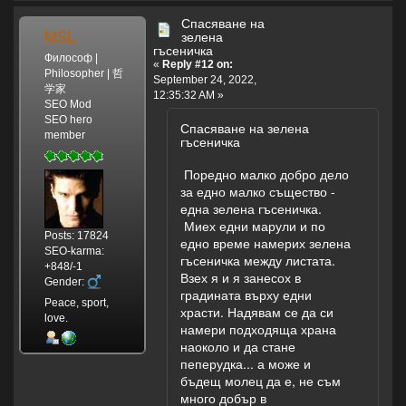
Спасяване на
MSL
зелена
гъсеничка
Философ |
«
Reply #12 on:
Philosopher | 哲
September 24, 2022,
学家
12:35:32 AM »
SEO Mod
SEO hero
Спасяване на зелена
member
гъсеничка
Поредно малко добро дело
за едно малко същество -
една зелена гъсеничка.
Миех едни марули и по
Posts: 17824
едно време намерих зелена
SEO-karma:
гъсеничка между листата.
+848/-1
Взех я и я занесох в
Gender:
градината върху едни
Peace, sport,
храсти. Надявам се да си
love.
намери подходяща храна
наоколо и да стане
пеперудка... а може и
бъдещ молец да е, не съм
много добър в