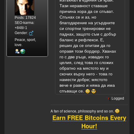
Тази неравност ставаше
причина хора да се спъват.
Спънах се и аз, но
Posts: 17824
благодарение на усърдните
SEO-karma:
си спортни тренировки не
+848/-1
Gender:
паднах, защото съм с добър
баланс и рефлекси. Е,
Peace, sport,
реших да се опитам да го
love.
оправя този бордюр. Хванах
го с две ръце, извадих го
целия, след това го сложих
обратно на мястото му и
скочих върху него - това го
намести добре; мястото
вече е равно и няма да има
спъващи се.
Logged
A fan of science, philosophy and so on.
Earn FREE Bitcoins Every
Hour!