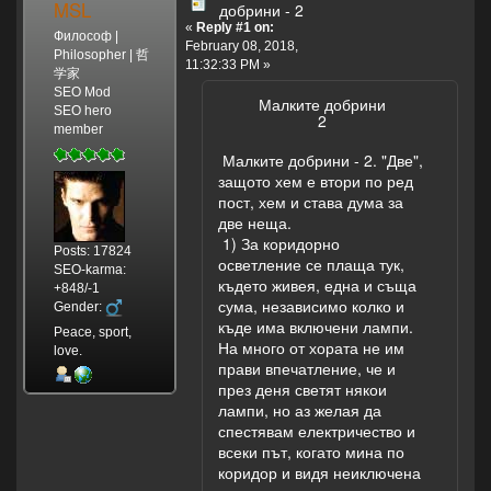
MSL
добрини - 2
«
Reply #1 on:
Философ |
February 08, 2018,
Philosopher | 哲
11:32:33 PM »
学家
SEO Mod
Малките добрини
SEO hero
2
member
Малките добрини - 2. "Две",
защото хем е втори по ред
пост, хем и става дума за
две неща.
1) За коридорно
Posts: 17824
осветление се плаща тук,
SEO-karma:
където живея, една и съща
+848/-1
сума, независимо колко и
Gender:
къде има включени лампи.
Peace, sport,
На много от хората не им
love.
прави впечатление, че и
през деня светят някои
лампи, но аз желая да
спестявам електричество и
всеки път, когато мина по
коридор и видя неиключена