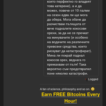
които перфектно го владеят
това катерене), а и да
можех, повече от 10 палми
на сезон едва ли ще мога
да обера. Мога обаче да
разчиствам пътищата от
вече падналите кокосови
орехи, за да не се пречкат
на минувачите (и особено
на водачите на различните
превозни средства, които
рискуват да катастрофират).
Мина ли покрай паднал
кокосов орех, веднага го
премахвам от пътя! Така
вероятно съм предотвратил
поне няколко катастрофи.
Logged
A fan of science, philosophy and so on.
Earn FREE Bitcoins Every
Hour!