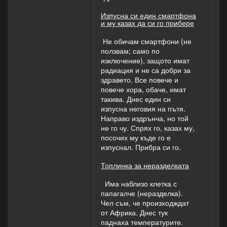
Изпусна си един смартфона
и му казах да си го прибере
Не обичам смартфони (не
ползвам; само по
изключение), защото имат
радиация и не са добри за
здравето. Все повече и
повече хора, обаче, имат
такива. Днес един си
изпусна неговия на пътя.
Направо издрънча, но той
не го чу. Спрях го, казах му,
посочих му къде го е
изпуснал. Прибра си го.
Топлинка за неразделката
Има наблизо клетка с
папагалче (неразделка).
Чел съм, че произходждат
от Африка. Днес тук
паднаха температурите.