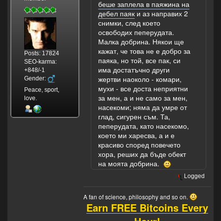
беше заплела в паяжина на
дебел паяк
и аз направих 2
снимки, след което
освободих пеперудата.
Малка добрина. Някои ще
кажат, че това не е добро за
Posts: 17824
паяка, но той, все пак, си
SEO-karma:
има достатъчно други
+848/-1
жертви наоколо - комари,
Gender:
мухи - все доста неприятни
Peace, sport,
за мен, а и не само за мен,
love.
насекоми; няма да умре от
глад, сигурен съм. Та,
пеперудата, като насекомо,
което ми харесва, а и е
красиво според повечето
хора, реших да бъде обект
на моята добрина.
Logged
A fan of science, philosophy and so on.
Earn FREE Bitcoins Every