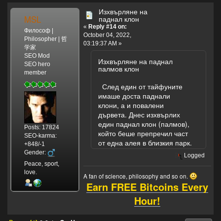
Изхвърляне на
MSL
паднал клон
«
Reply #14 on:
Философ |
October 04, 2022,
Philosopher | 哲
03:19:37 AM »
学家
SEO Mod
Изхвърляне на паднал
SEO hero
палмов клон
member
След един от тайфуните
имаше доста паднали
клони, а и повалени
дървета. Днес изхвърлих
един паднал клон (палмов),
Posts: 17824
който беше препречил част
SEO-karma:
от една алея в близкия парк.
+848/-1
Gender:
Logged
Peace, sport,
love.
A fan of science, philosophy and so on.
Earn FREE Bitcoins Every
Hour!