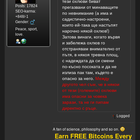
тези охлюви биват
Posts: 17824
прегазвани от минаващите
SEO-karma:
по невнимание (а има и
+848/-1
садистично-настроени,
Gender:
които ей-така ще настъпят
Peace, sport,
нарочно някой охлюв!)
love.
Затова винаги, когато вървя
и забележа охлюв го
отстранявам внимателно от
пътя, в някоя тревна площ,
с надеждата да си смени
по-късно посоката и да не
излиза пак там, където е
опасно за него.
Между
другото чел съм, че в някои
от тези (големите) охлюви
има опасни за човека
зарази, та не ги пипам
директно с ръце.
Logged
A fan of science, philosophy and so on.
Earn FREE Bitcoins Every