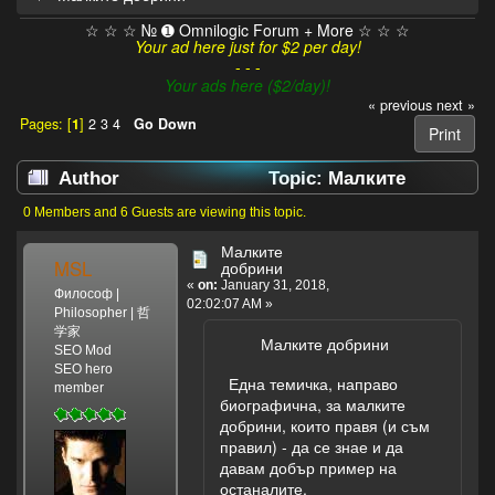
☆ ☆ ☆ № ➊ Omnilogic Forum + More ☆ ☆ ☆
Your ad here just for $2 per day!
- - -
Your ads here ($2/day)!
« previous
next »
Pages: [
1
]
2
3
4
Go Down
Print
Author
Topic: Малките
добрини (Read 20616 times)
0 Members and 6 Guests are viewing this topic.
Малките
MSL
добрини
«
on:
January 31, 2018,
Философ |
02:02:07 AM »
Philosopher | 哲
学家
Малките добрини
SEO Mod
SEO hero
Една темичка, направо
member
биографична, за малките
добрини, които правя (и съм
правил) - да се знае и да
давам добър пример на
останалите.