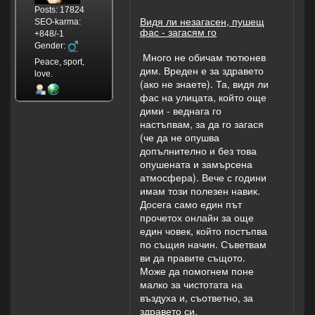
Posts: 17824
Видя ли незагасен, пушещ
SEO-karma:
фас - загасям го
+848/-1
Gender:
Много не обичам тютюнев
Peace, sport,
дим. Вреден е за здравето
love.
(ако не знаете). Та, видя ли
фас на улицата, който още
дими - веднага го
настъпвам, за да го загася
(че да не опушва
допълнително и без това
опушената и замърсена
атмосфера). Вече с години
имам този полезен навик.
Досега само един път
прочетох онлайн за още
един човек, който постъпва
по същия начин. Съветвам
ви да правите същото.
Може да помогнем поне
малко за чистотата на
въздуха и, съответно, за
здравето си.