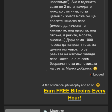
навсякъде"). Ако в годината
само по 2 пъти намирате
няколко стотинки, то за
целия си живот може би ще
спасите няколко лева
(вместо да изчезнат в
канавките, под пръстта, под
пясъка, в реките, морето,
океана...) Дори само 1000
човека да направят това, за
целият им живот, то се
равнява на няколко хиляди
лева, което не е съвсем
безразлично за икономиката
на света. Малка добрина.
Logged
A fan of science, philosophy and so on.
Earn FREE Bitcoins Every
Hour!
Малките