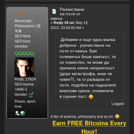
Разчистване
MSL
на пътя от
камък
Философ |
«
Reply #8 on:
May 16,
Philosopher | 哲
2022, 03:04:00 AM »
学家
SEO Mod
Добавям и още една малка
SEO hero
добрина - разчистване на
member
пътя от камък. Бая
големичък беше камъкът, та
си помислих, че може да
причини някоя неприятност
(дори катастрофа, знае ли
човек?), та го разкарах от
Posts: 17824
пътя, подобно на падналите
SEO-karma:
+848/-1
кокосови орехи, споменати
Gender:
в горния пост.
Peace, sport,
Logged
love.
A fan of science, philosophy and so on.
Earn FREE Bitcoins Every
Hour!