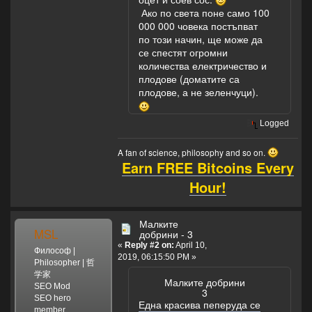
Ако по света поне само 100
000 000 човека постъпват
по този начин, ще може да
се спестят огромни
количества електричество и
плодове (доматите са
плодове, а не зеленчуци).
Logged
A fan of science, philosophy and so on.
Earn FREE Bitcoins Every
Hour!
Малките
MSL
добрини - 3
«
Reply #2 on:
April 10,
Философ |
2019, 06:15:50 PM »
Philosopher | 哲
学家
Малките добрини
SEO Mod
3
SEO hero
Една красива пеперуда се
member