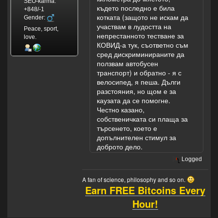
SEO-karma:
където последно е била
+848/-1
котката (защото не искам да
Gender:
участвам в лудостта на
Peace, sport,
непрестанното тестване за
love.
КОВИД-а тук, съответно съм
сред дискриминираните да
ползвам автобусен
транспорт) и обратно - я с
велосипед, я пеша. Дълги
разстояния, но щом е за
каузата да се помогне.
Честно казано,
собственичката си плаща за
търсенето, което е
допълнителен стимул за
доброто дело.
Logged
A fan of science, philosophy and so on.
Earn FREE Bitcoins Every
Hour!