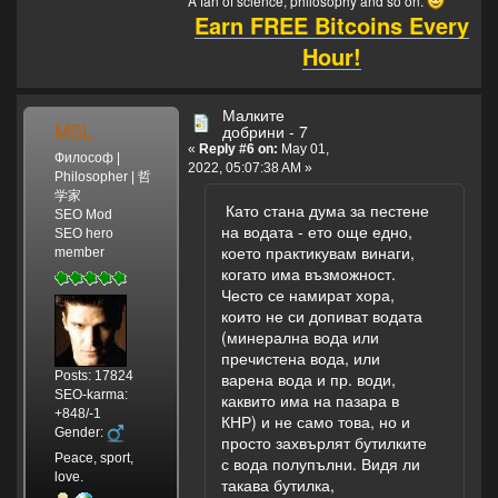
A fan of science, philosophy and so on.
Earn FREE Bitcoins Every
Hour!
Малките
MSL
добрини - 7
«
Reply #6 on:
May 01,
Философ |
2022, 05:07:38 AM »
Philosopher | 哲
学家
Като стана дума за пестене
SEO Mod
на водата - ето още едно,
SEO hero
което практикувам винаги,
member
когато има възможност.
Често се намират хора,
които не си допиват водата
(минерална вода или
пречистена вода, или
Posts: 17824
варена вода и пр. води,
SEO-karma:
каквито има на пазара в
+848/-1
КНР) и не само това, но и
Gender:
просто захвърлят бутилките
Peace, sport,
с вода полупълни. Видя ли
love.
такава бутилка,