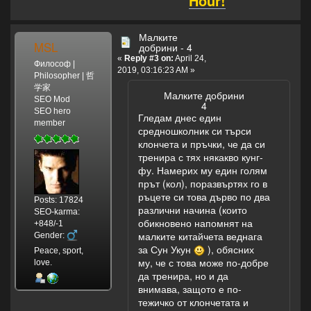
Hour!
Малките
MSL
добрини - 4
«
Reply #3 on:
April 24,
Философ |
2019, 03:16:23 AM »
Philosopher | 哲
学家
Малките добрини
SEO Mod
4
SEO hero
Гледам днес един
member
средношколник си търси
клончета и пръчки, че да си
тренира с тях някакво кунг-
фу. Намерих му един голям
прът (кол), поразвъртях го в
ръцете си това дърво по два
Posts: 17824
различни начина (които
SEO-karma:
обикновено напомнят на
+848/-1
малките китайчета веднага
Gender:
за Сун Укун
), обясних
Peace, sport,
му, че с това може по-добре
love.
да тренира, но и да
внимава, защото е по-
тежичко от клончетата и