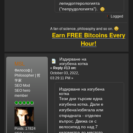
лепидоптерологията
("пепрудологията").
Logged
A fan of science, philosophy and so on.
Earn FREE Bitcoins Every
Hour!
Издирване на
MSL
изгубена котка
«
Reply #13 on:
Философ |
October 03, 2022,
Philosopher | 哲
03:29:11 PM »
学家
SEO Mod
Издирване на изгубена
SEO hero
котка
member
Тези дни търсим една
изгубена котка. Дали е
изгубена/избягала или
открадната - отделен
въпрос. Движа се с
велосипед по над 7
Posts: 17824
километра до мястото,