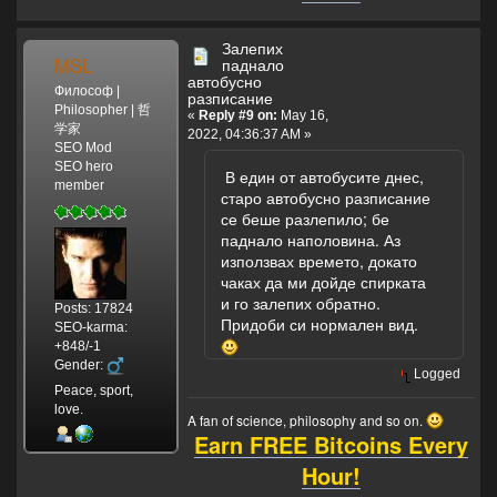
Залепих
MSL
паднало
автобусно
Философ |
разписание
Philosopher | 哲
«
Reply #9 on:
May 16,
学家
2022, 04:36:37 AM »
SEO Mod
SEO hero
В един от автобусите днес,
member
старо автобусно разписание
се беше разлепило; бе
паднало наполовина. Аз
използвах времето, докато
чаках да ми дойде спирката
и го залепих обратно.
Posts: 17824
Придоби си нормален вид.
SEO-karma:
+848/-1
Gender:
Logged
Peace, sport,
love.
A fan of science, philosophy and so on.
Earn FREE Bitcoins Every
Hour!