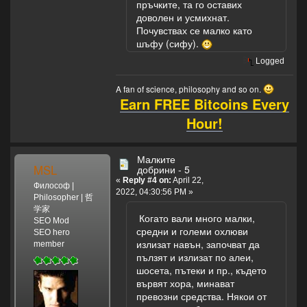
пръчките, та го оставих
доволен и усмихнат.
Почувствах се малко като
шъфу (сифу).
Logged
A fan of science, philosophy and so on.
Earn FREE Bitcoins Every
Hour!
Малките
MSL
добрини - 5
«
Reply #4 on:
April 22,
Философ |
2022, 04:30:56 PM »
Philosopher | 哲
学家
Когато вали много малки,
SEO Mod
средни и големи охлюви
SEO hero
излизат навън, започват да
member
пълзят и излизат по алеи,
шосета, пътеки и пр., където
вървят хора, минават
превозни средства. Някои от