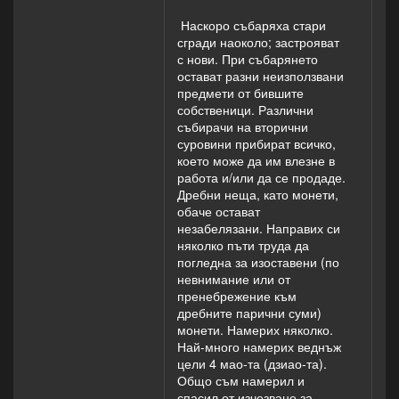
Наскоро събаряха стари
сгради наоколо; застрояват
с нови. При събарянето
остават разни неизползвани
предмети от бившите
собственици. Различни
събирачи на вторични
суровини прибират всичко,
което може да им влезне в
работа и/или да се продаде.
Дребни неща, като монети,
обаче остават
незабелязани. Направих си
няколко пъти труда да
погледна за изоставени (по
невнимание или от
пренебрежение към
дребните парични суми)
монети. Намерих няколко.
Най-много намерих веднъж
цели 4 мао-та (дзиао-та).
Общо съм намерил и
спасил от изчезване за