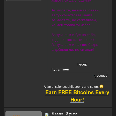
живота си да споделим!
Аз моля те, не ме забравяй,
аз тук съм-твоята мечта!
Аз моля те, не съжалявай,
че мен тогава ти избра!
Аз тука съм и бдя за тебе,
къде си, как си, ти ли си?
Аз тука съм и пак ще бъда,
а дойдеш ли, не си ходи!
Гесер
Курултаев
Logged
A fan of science, philosophy and so on.
Earn FREE Bitcoins Every
Hour!
Дъждът (Гесер