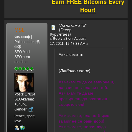
Earn FREE Bitcoins Every
Hour!
"Аз чакаме те"
MSL
(Гесер
Курултаев)
Философ |
«
Reply #8 on:
August
Philosopher | 哲
17, 2011, 12:47:33 AM »
学家
SEO Mod
Аз чакаме те
SEO hero
member
(
Любовен стих
)
Аз чакам те да се завърнеш,
да впия погледа си в теб.
Аз чакам те да ме
Posts: 17824
прегърнеш, да разтопиш
SEO-karma:
сърцето-лед!
+848/-1
Gender:
Аз искам те, ела по-бързо,
Peace, sport,
за миг не се бави дори!
love.
Аз искам те, желая лудо