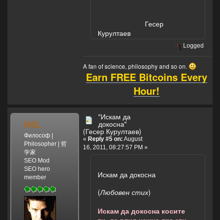
Гесер
Курултаев
Logged
A fan of science, philosophy and so on.
Earn FREE Bitcoins Every
Hour!
"Искам да
MSL
докосна"
(Гесер Курултаев)
Философ |
«
Reply #5 on:
August
Philosopher | 哲
16, 2011, 08:27:57 PM »
学家
SEO Mod
SEO hero
Искам да докосна
member
(
Любовен стих
)
Искам да докосна косите