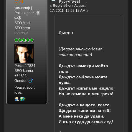
MSL
Курултаев)
«
Reply #9 on:
August
Философ |
17, 2011, 12:52:12 AM »
Philosopher | 哲
学家
SEO Mod
SEO hero
Дъждът
member
(
Депресивно-любовно
стихотворение
)
Дъждът намокри мойто
Posts: 17824
тяло,
SEO-karma:
+848/-1
Дъждът съблече моята
Gender:
душа,
Дъждът изкъпа ме изцяло,
Peace, sport,
love.
Но не отмива в мен греха!
Дъждът е нещото, което
Ще дава живинка на теб!
А мене нека да удави,
И във студа да стана лед!