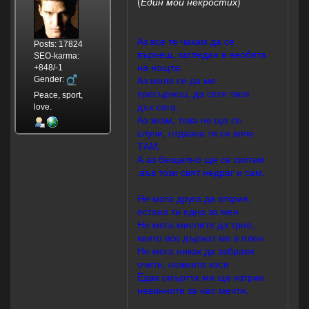
(
Един мой некростих
)
Аз все те чакам да се
Posts: 17824
върнеш, загледан в необята
SEO-karma:
на нощта.
+848/-1
Аз моля се да ме
Gender:
прегърнеш, да сетя твоя
Peace, sport,
дъх сега.
love.
Аз знам, това не ще се
случи, отдавна ти си вече
ТАМ.
А аз безцелно ще се скитам
,във този свят недраг и сам.
Не мога друга да открия,
остана ти една за мен
Не мога мислите да трия,
които все държат ме в плен
Не мога никак да забравя
очите, нежните коси
Eдва смъртта ми ще изтрие
невинните за нас мечти.