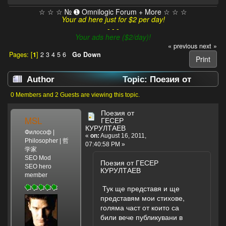
☆ ☆ ☆ № ➊ Omnilogic Forum + More ☆ ☆ ☆
Your ad here just for $2 per day!
- - -
Your ads here ($2/day)!
« previous
next »
Pages: [
1
]
2
3
4
5
6
Go Down
Print
Author
Topic: Поезия от
ГЕСЕР КУРУЛТАЕВ (Read 47796 times)
0 Members and 2 Guests are viewing this topic.
Поезия от
MSL
ГЕСЕР
КУРУЛТАЕВ
Философ |
«
on:
August 16, 2011,
Philosopher | 哲
07:40:58 PM »
学家
SEO Mod
Поезия от ГЕСЕР
SEO hero
КУРУЛТАЕВ
member
Тук ще представя и ще
представям мои стихове,
голяма част от които са
били вече публикувани в