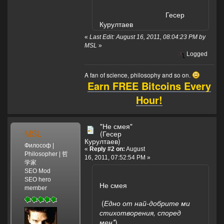
Гесер
Курултаев
«
Last Edit: August 16, 2011, 08:04:23 PM by
MSL
»
Logged
A fan of science, philosophy and so on.
Earn FREE Bitcoins Every
Hour!
"Не смея"
MSL
(Гесер
Курултаев)
Философ |
«
Reply #2 on:
August
Philosopher | 哲
16, 2011, 07:52:54 PM »
学家
SEO Mod
SEO hero
Не смея
member
(
Едно от най-добрите ми
стихотворения, според
мен*
)