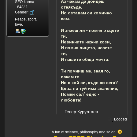
Аз чакам да дойдеш
SEO-karma:
отнякъде,
+848/-1
Но оставам си комично
Gender:
сам.
Peace, sport,
love.
И знаеш ли - помня ръцете
ти,
Невинните нежни коси,
И помня лицето, нозете
ти,
И нашите общи мечти.
Ти помниш ме, зная го,
искам го
Но с кой си, къде си сега?
Едва ли туй има значение,
Помни сал’ едно -
любовта!
Гесер Курултаев
Logged
A fan of science, philosophy and so on.