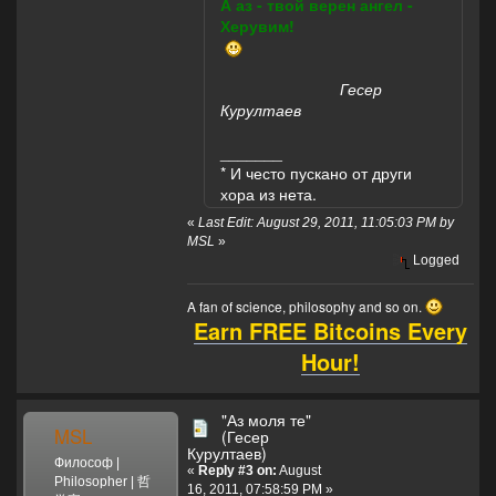
А аз - твой верен ангел -
Херувим!
Гесер
Курултаев
_______
* И често пускано от други
хора из нета.
«
Last Edit: August 29, 2011, 11:05:03 PM by
MSL
»
Logged
A fan of science, philosophy and so on.
Earn FREE Bitcoins Every
Hour!
"Аз моля те"
MSL
(Гесер
Курултаев)
Философ |
«
Reply #3 on:
August
Philosopher | 哲
16, 2011, 07:58:59 PM »