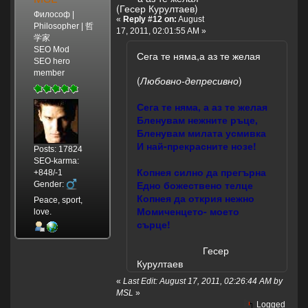
(Гесер Курултаев)
Философ |
«
Reply #12 on:
August
Philosopher | 哲
17, 2011, 02:01:55 AM »
学家
SEO Mod
Сега те няма,а аз те желая
SEO hero
member
(
Любовно-депресивно
)
Сега те няма, а аз те желая
Бленувам нежните ръце,
Бленувам милата усмивка
И най-прекрасните нозе!
Posts: 17824
SEO-karma:
Копнея силно да прегърна
+848/-1
Едно божествено телце
Gender:
Копнея да открия нежно
Peace, sport,
Момиченцето- моето
love.
сърце!
Гесер
Курултаев
«
Last Edit: August 17, 2011, 02:26:44 AM by
MSL
»
Logged