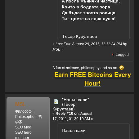
А после мънички частици,
Които в бодрата зора
Да бъдат твоята росица
Ти - цвете на една душа!
Гесер Курултаев
«
Last Edit: August 29, 2011, 11:11:24 PM by
MSL
»
Logged
A fan of science, philosophy and so on.
Earn FREE Bitcoins Every
Hour!
"Навън вали"
MSL
(Гесер
Курултаев)
Философ |
«
Reply #10 on:
August
Philosopher | 哲
17, 2011, 01:39:19 AM »
学家
SEO Mod
Навън вали
SEO hero
member