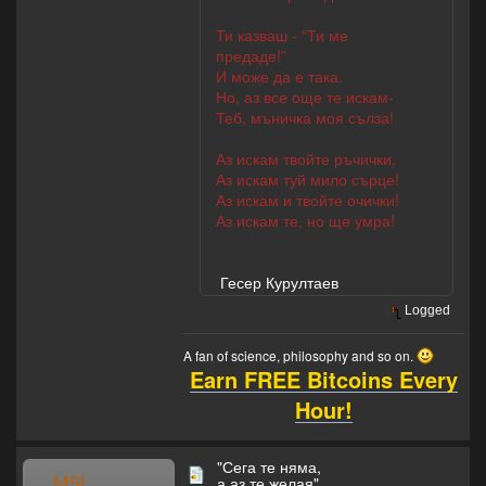
Ти казваш - “Ти ме
предаде!”
И може да е така.
Но, аз все още те искам-
Теб, мъничка моя сълза!
Аз искам твойте ръчички,
Аз искам туй мило сърце!
Аз искам и твойте очички!
Аз искам те, но ще умра!
Гесер Курултаев
Logged
A fan of science, philosophy and so on.
Earn FREE Bitcoins Every
Hour!
"Сега те няма,
MSL
а аз те желая"