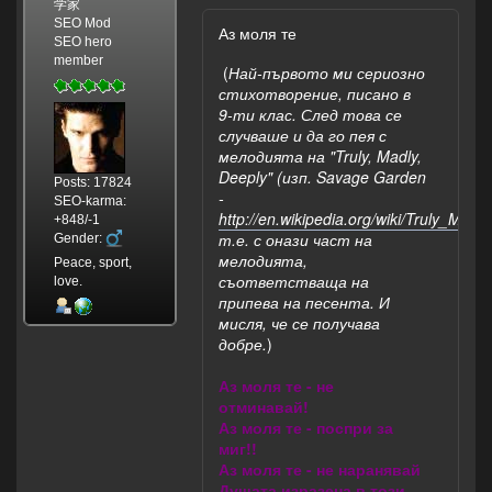
学家
SEO Mod
Аз моля те
SEO hero
member
(
Най-първото ми сериозно
стихотворение, писано в
9-ти клас. След това се
случваше и да го пея с
мелодията на "Truly, Madly,
Deeply" (изп. Savage Garden
Posts: 17824
-
SEO-karma:
http://en.wikipedia.org/wiki/Truly_Madl
+848/-1
т.е. с онази част на
Gender:
мелодията,
Peace, sport,
съответстваща на
love.
припева на песента. И
мисля, че се получава
добре.
)
Аз моля те - не
отминавай!
Аз моля те - поспри за
миг!!
Аз моля те - не наранявай
Душата изразена в този