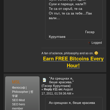
Сухи и парещи, нали?!
Те са от скръб, те са
Oт път, те са за тебе…Пак
вали…
Гесер
Курултаев
Logged
A fan of science, philosophy and so on.
Earn FREE Bitcoins Every
Hour!
"Аз срещнах я,
MSL
беше красива."
(Гесер Курултаев)
Философ |
«
Reply #11 on:
August
Philosopher | 哲
17, 2011, 01:59:36 AM »
学家
SEO Mod
Аз срещнах я, беше красива
SEO hero
member