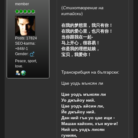
member
(
Стихотворение на
китайски
)
在我的梦想里，我只有你！
在我的爱心里，也只有你！
当你跟我在一起-
Posts: 17824
马上开心，很容易！
SEO-karma:
你是我的理想姑娘，
+848/-1
宝贝，我爱你！
Gender:
Peace, sport,
love.
Транскрибция на български:
Цае уодъ мънсян ли
Цае уодъ мънсян ли
Уо джъйоу ний.
Цае уодъ айсин ли,
Йе джъйоу ний.
Дан ний гън уо цае ици -
Машан кайсин, хън жун-и!
Ний шъ уодъ лисян
гуниян,