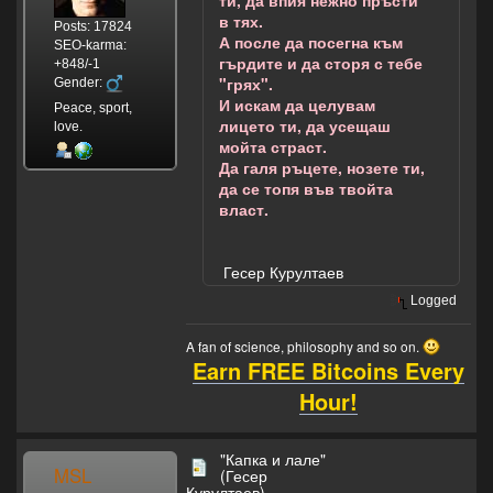
ти, да впия нежно пръсти
в тях.
Posts: 17824
А после да посегна към
SEO-karma:
гърдите и да сторя с тебе
+848/-1
"грях".
Gender:
И искам да целувам
Peace, sport,
лицето ти, да усещаш
love.
мойта страст.
Да галя ръцете, нозете ти,
да се топя във твойта
власт.
Гесер Курултаев
Logged
A fan of science, philosophy and so on.
Earn FREE Bitcoins Every
Hour!
"Капка и лале"
MSL
(Гесер
Курултаев)