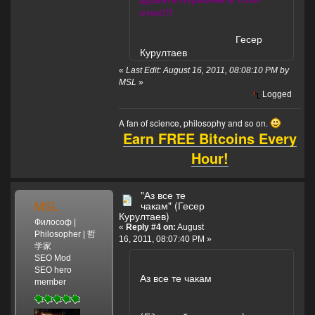
стих!!!
Гесер
Курултаев
«
Last Edit: August 16, 2011, 08:08:10 PM by
MSL
»
Logged
A fan of science, philosophy and so on.
Earn FREE Bitcoins Every
Hour!
"Аз все те
MSL
чакам" (Гесер
Курултаев)
Философ |
«
Reply #4 on:
August
Philosopher | 哲
16, 2011, 08:07:40 PM »
学家
SEO Mod
SEO hero
Аз все те чакам
member