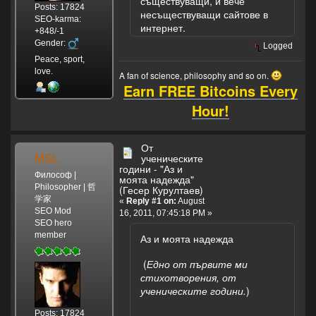
съществуващи, и вече
Posts: 17824
несъществуващи сайтове в
SEO-karma:
интернет.
+848/-1
Gender:
Logged
Peace, sport,
love.
A fan of science, philosophy and so on.
Earn FREE Bitcoins Every
Hour!
От
MSL
ученическите
години - "Аз и
Философ |
моята надежда"
Philosopher | 哲
(Гесер Курултаев)
学家
«
Reply #1 on:
August
SEO Mod
16, 2011, 07:45:18 PM »
SEO hero
member
Аз и моята надежда
(
Едно от първите ми
стихотворения, от
ученическите години.
)
Posts: 17824