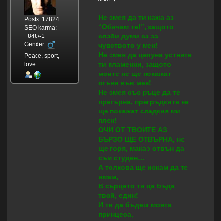
Не смея да ти кажа аз
Posts: 17824
“Обичам те!”, защото
SEO-karma:
слаби думи са за
+848/-1
чувството у мен!
Gender:
Не смея да целуна устните
Peace, sport,
ти пламенни, защото
love.
моите не ще покажат
огъня във мен!
Не смея със ръце да те
прегърна, прегръдките не
ще покажат сладкия ми
плен!
ОЧИ ОТ ТВОИТЕ АЗ
БЪРЗО ЩЕ ОТВЪРНА, но
ще горя, макар отвън да
съм студен…
А толкова ще искам да те
имам,
В сърцето ти да бъда
твой, един!
И ти да бъдеш моята
принцеса,