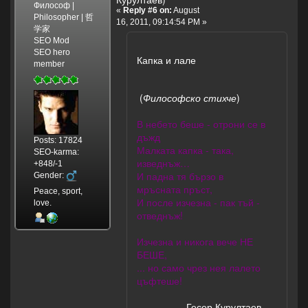
Философ |
«
Reply #6 on:
August
Philosopher | 哲
16, 2011, 09:14:54 PM »
学家
SEO Mod
SEO hero
Капка и лале
member
(
Философско стихче
)
В небето беше - отрони се в
дъжд
Posts: 17824
Малката капка - така,
SEO-karma:
изведнъж…
+848/-1
И падна тя бързо в
Gender:
мръсната пръст,
Peace, sport,
И после изчезна - пак тъй -
love.
отведнъж!
Изчезна и никога вече НЕ
БЕШЕ,
... но само чрез нея лалето
цъфтеше!
Гесер Курултаев