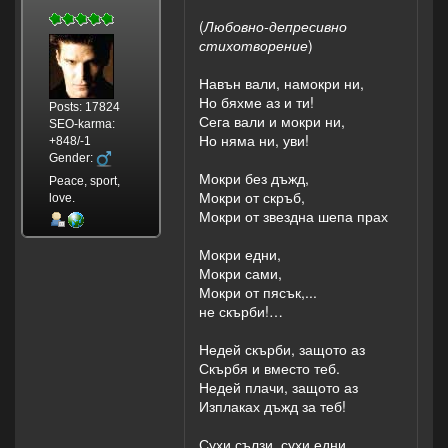
(
Любовно-депресивно
стихотворение
)
Навън вали, намокри ни,
Но бяхме аз и ти!
Posts: 17824
Сега вали и мокри ни,
SEO-karma:
Но няма ни, уви!
+848/-1
Gender:
Мокри без дъжд,
Peace, sport,
Мокри от скръб,
love.
Мокри от звездна шепа прах
Мокри едни,
Мокри сами,
Мокри от пясък,...
не скърби!…
Недей скърби, защото аз
Скърбя и вместо теб.
Недей плачи, защото аз
Изплаках дъжд за теб!
Сухи сълзи, сухи едни.