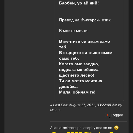
Баобей, уо ай ний!
Превод на български език:
В моите мечти
В мечтите си имам само
теб.
В сърцето си също имам
само теб.
Когато сме заедно,
веднага ме обзема
щастието лесно!
Ти си моята мечтана
девойка,
Мила, обичам те!
«
Last Edit: August 17, 2011, 03:22:08 AM by
MSL
»
Logged
A fan of science, philosophy and so on.