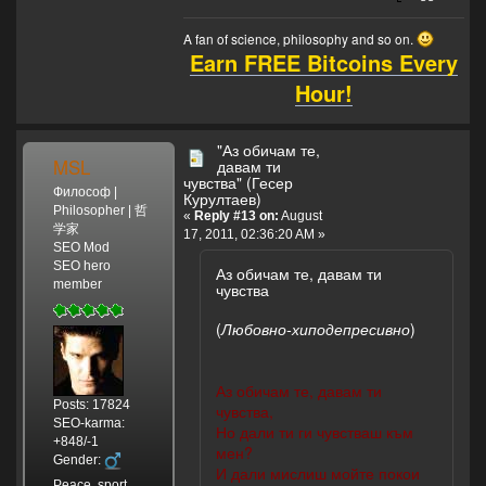
A fan of science, philosophy and so on.
Earn FREE Bitcoins Every
Hour!
"Аз обичам те,
MSL
давам ти
чувства" (Гесер
Философ |
Курултаев)
Philosopher | 哲
«
Reply #13 on:
August
学家
17, 2011, 02:36:20 AM »
SEO Mod
SEO hero
Аз обичам те, давам ти
member
чувства
(
Любовно-хиподепресивно
)
Аз обичам те, давам ти
Posts: 17824
чувства,
SEO-karma:
Но дали ти ги чувстваш към
+848/-1
мен?
Gender:
И дали мислиш мойте покои
Peace, sport,