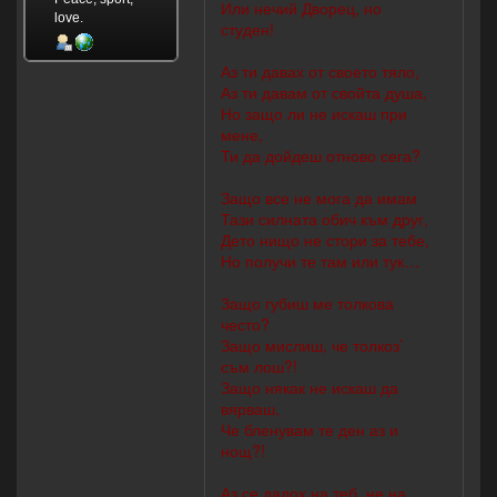
Или нечий Дворец, но
love.
студен!
Аз ти давах от своето тяло,
Аз ти давам от свойта душа,
Но защо ли не искаш при
мене,
Ти да дойдеш отново сега?
Защо все не мога да имам
Тази силната обич към друг,
Дето нищо не стори за тебе,
Но получи те там или тук…
Защо губиш ме толкова
често?
Защо мислиш, че толкоз’
съм лош?!
Защо някак не искаш да
вярваш,
Че бленувам те ден аз и
нощ?!
Аз се дадох на теб, не на