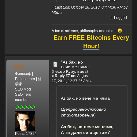
«
Last Edit: October 28, 2018, 04:44:36 AM by
MSL
»
Logged
A fan of science, philosophy and so on.
Earn FREE Bitcoins Every
Hour!
"Аз бях, но
MSL
вече ме няма"
(Гесер Курултаев)
Философ |
«
Reply #7 on:
August
Philosopher | 哲
17, 2011, 12:37:25 AM »
学家
SEO Mod
SEO hero
Аз бях, но вече ме няма
member
(
Депресивно-любовно
стихотворение
)
Аз бях, но вече ме няма,
А ти дали си още там?
Posts: 17824