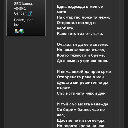
SEO-karma:
Една надежда в мен се
+848/-1
мята
Gender:
На смъртно ложе тя лежи.
Peace, sport,
Отправил поглед в
love.
необята,
Ранен стоя аз от лъжи.
Очаква тя да се съвземе,
Но няма капчица-сълза,
Която тежкото й бреме,
Да снеме в утринна роса.
И няма някой да превърже
Отворената рана в мен.
Душата ми решително да
върже
Със истината някой ден.
И тъй със моята надежда
Се борим бавно, час по
час,
Щастие не ни поглежда,
Но вярата крепи ни нас.