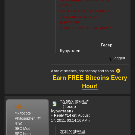
други,
Аз потъпквах дух и душа,
За да можеш да си
щастлива;
Знам за тебе аз ще умра!
Гесер
Курултаев
Logged
A fan of science, philosophy and so on.
Earn FREE Bitcoins Every
Hour!
"在我的梦想里"
MSL
（Гесер
Курултаев）
Философ |
«
Reply #14 on:
August
Philosopher | 哲
17, 2011, 03:14:16 AM »
学家
SEO Mod
在我的梦想里
SEO hero