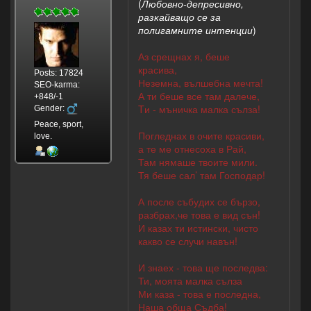
(
Любовно-депресивно,
разкайващо се за
полигамните интенции
)
Аз срещнах я, беше
красива,
Posts: 17824
Неземна, вълшебна мечта!
SEO-karma:
А ти беше все там далече,
+848/-1
Tи - мъничка малка сълза!
Gender:
Peace, sport,
Погледнах в очите красиви,
love.
а те ме отнесоха в Рай,
Там нямаше твоите мили.
Тя беше сал’ там Господар!
А после събудих се бързо,
разбрах,че това е вид сън!
И казах ти истински, чисто
какво се случи навън!
И знаех - това ще последва:
Ти, моята малка сълза
Ми каза - това е последна,
Наша обща Съдба!