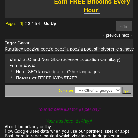
Earn FREE Bitcoins Every
Hour!
Pages: [
1
]
2
3
4
5
6
Go Up
Print
« previous
next »
Tags:
Geser
Kurultaev
poeziya
poeziq
poeziia
poezia
poet
stihotvorenie
stihove
☯☼☯ SEO and Non-SEO (Science-Education-Omnilogy)
Forum ☯☼☯
Non - SEO knowledge
Other languages
Поезия от ГЕСЕР КУРУЛТАЕВ
Jump to:
Your ad here just for $1 per day!
- - -
Your ads here ($1/day)!
About the privacy policy
How Google uses data when you use our partners’ sites or apps
Post there to report content which violates or infringes your