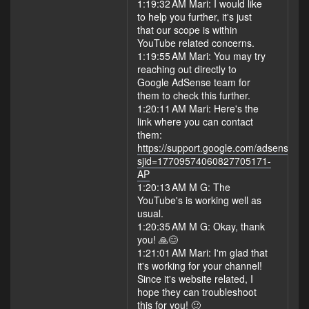
1:19:32 AM Mari: I would like
to help you further, it's just
that our scope is within
YouTube related concerns.
1:19:55 AM Mari: You may try
reaching out directly to
Google AdSense team for
them to check this further.
1:20:11 AM Mari: Here's the
link where you can contact
them:
https://support.google.com/adsense/ge
sjid=17709574060827705171-
AP
1:20:13 AM M G: The
YouTube's is working well as
usual.
1:20:35 AM M G: Okay, thank
you! 🙏😊
1:21:01 AM Mari: I'm glad that
it's working for your channel!
Since it's website related, I
hope they can troubleshoot
this for you! 🙂