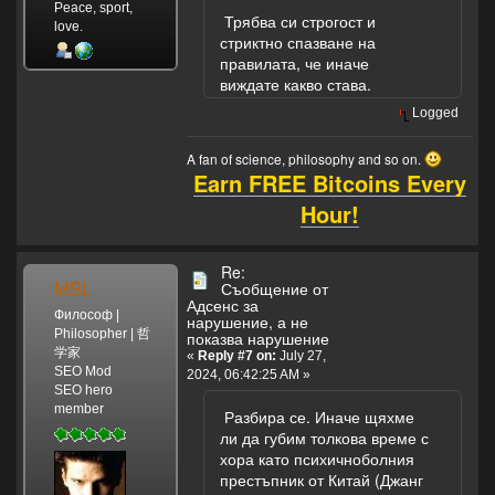
Peace, sport,
Трябва си строгост и
love.
стриктно спазване на
правилата, че иначе
виждате какво става.
Logged
A fan of science, philosophy and so on.
Earn FREE Bitcoins Every
Hour!
Re:
MSL
Съобщение от
Адсенс за
Философ |
нарушение, а не
Philosopher | 哲
показва нарушение
学家
«
Reply #7 on:
July 27,
SEO Mod
2024, 06:42:25 AM »
SEO hero
member
Разбира се. Иначе щяхме
ли да губим толкова време с
хора като психичноболния
престъпник от Китай (Джанг