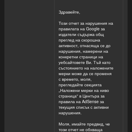
Здравейте,
Този отчет за нарушения на
правилата на Google за
издатели съдържа общ
преглед на скорошна
активност, отнасяща се до
нарушения, намерени на
конкретни страници на
уебсайтовете Ви. Тъй като
състоянието на наложените
мерки може да се променя
с времето, моля,
прегледайте секцията
„Наложени мерки на ниво
страница“ в Центъра за
правила на AdSense за
текущия списък с активни
нарушения.
Моля, имайте предвид, че
този отчет не обхваща