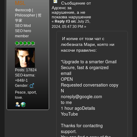
MSL
Съобщение от
Адсенс за
Философ |
нарушение, а не
Philosopher | 哲
показва нарушение
学家
«
Reply #3 on:
July 25,
SEO Mod
2024, 05:47:30 PM »
SEO hero
member
И копие от този чат с
любезната Мари, която ни
насочи правилно:
"Upgrade to a smarter Gmail
Secure, fast & organized
Posts: 17824
email
SEO-karma:
OPEN
+848/-1
Requested conversation copy
Gender:
N
Peace, sport,
noreply@google.com
love.
to me
1 hour agoDetails
YouTube
Thanks for contacting
support.
You can find a copy of the