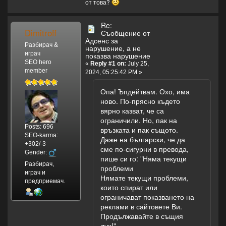
от това?
Re:
Dimitroff
Съобщение от
Адсенс за
Разбирач &
нарушение, а не
играч
показва нарушение
SEO hero
«
Reply #1 on:
July 25,
member
2024, 05:25:42 PM »
Опа! Ъпдейтвам. Охо, има
ново. По-прясно където
вярно казват, че са
ограничили. Но, пак на
Posts: 696
връзката и пак същото.
SEO-karma:
Даже на български, че да
+302/-3
сме по-сигурни в превода,
Gender:
пише си го: "Няма текущи
Разбирач,
проблеми
играч и
Нямате текущи проблеми,
предприемач.
които спират или
ограничават показването на
реклами в сайтовете Ви.
Продължавайте в същия
дух!"