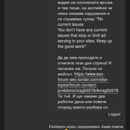
видим на посочената връзка
и там пише, на английски че
няма никакви нарушения и
се справяме супер: "No
current issues
You don't have any current
issues that stop or limit ad
serving in your sites. Keep up
the good work!"
Да де ама приходите и
отчетите тези дни спряха! И
писахме им. Получи се
мейлът.
https://www.seo-
forum-seo-luntan.com/else-
topics/forum-(luntan)-
problems/msg53578/#msg53578
Те тъй. И ще чакаме два
работни дена или повече
според зависи разбира се.
Logged
Разбирач, играч, предприемач. Какво повече