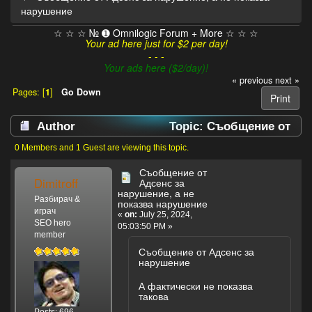
нарушение
☆ ☆ ☆ № ➊ Omnilogic Forum + More ☆ ☆ ☆
Your ad here just for $2 per day!
- - -
Your ads here ($2/day)!
« previous
next »
Pages: [
1
]
Go Down
Print
Author
Topic: Съобщение от
Адсенс за нарушение, а не показва нарушение
0 Members and 1 Guest are viewing this topic.
(Read 2974 times)
Съобщение от
Dimitroff
Адсенс за
нарушение, а не
Разбирач &
показва нарушение
играч
«
on:
July 25, 2024,
SEO hero
05:03:50 PM »
member
Съобщение от Адсенс за
нарушение
А фактически не показва
такова