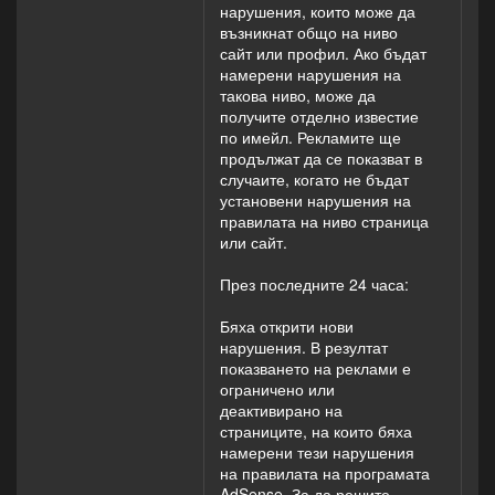
нарушения, които може да
възникнат общо на ниво
сайт или профил. Ако бъдат
намерени нарушения на
такова ниво, може да
получите отделно известие
по имейл. Рекламите ще
продължат да се показват в
случаите, когато не бъдат
установени нарушения на
правилата на ниво страница
или сайт.
През последните 24 часа:
Бяха открити нови
нарушения. В резултат
показването на реклами е
ограничено или
деактивирано на
страниците, на които бяха
намерени тези нарушения
на правилата на програмата
AdSense. За да решите