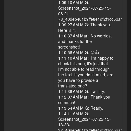
1:09:10 AM M G:
Screenshot_2024-07-25-15-
08-21-
78_40deb401b9ffe8e1df2f1cc5ba480b1
1:09:27 AM M G: Thank you.
Here is it.
1:10:37 AM Mari: No worries,
and thanks for the
screenshot!
1:10:56 AM M G: 😊👍
1:11:10 AM Mari: I'm happy to
check this one, it's just that
I'm not able to read through
the text. If you don't mind, are
you have to provide a
translated one?
1:11:36 AM M G: I will try.
1:12:07 AM Mari: Thank you
so much!
1:13:54 AM M G: Ready.
1:14:11 AM M G:
Screenshot_2024-07-25-15-
13-33-
37_40deb401b9ffe8e1df2f1cc5ba480b1