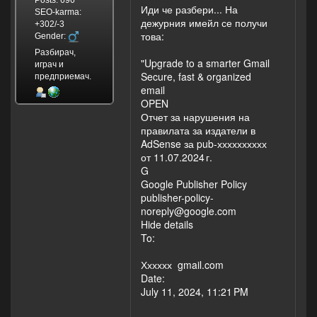
Posts: 696
Иди че разбери... На
SEO-karma:
дежурния имейл се получи
+302/-3
това:
Gender:
Разбирач,
"Upgrade to a smarter Gmail
играч и
Secure, fast & organized
предприемач.
email
OPEN
Отчет за нарушения на
правилата за издатели в
AdSense за pub-хххххххххх
от 11.07.2024 г.
G
Google Publisher Policy
publisher-policy-
noreply@google.com
Hide details
To:
Хххххх gmail.com
Date:
July 11, 2024, 11:21 PM