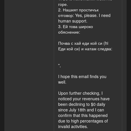
горе.
2. Нашият простичък
отговор: Yes, please. I need
human support.
3. Ей това широко
обяснение:
Почва с хай еди кой си (hi
Еди кой си) и натам следва:
",
I hope this email finds you
well.
Upon further checking, I
noticed your revenues have
been declining to $0 daily
since July 18th and I can
confirm that this happened
due to high percentages of
invalid activities.