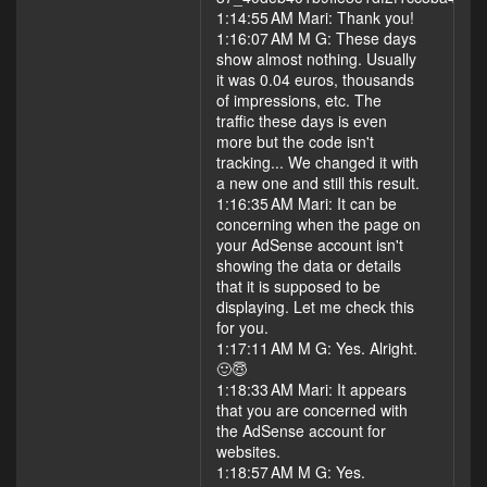
1:14:55 AM Mari: Thank you!
1:16:07 AM M G: These days
show almost nothing. Usually
it was 0.04 euros, thousands
of impressions, etc. The
traffic these days is even
more but the code isn't
tracking... We changed it with
a new one and still this result.
1:16:35 AM Mari: It can be
concerning when the page on
your AdSense account isn't
showing the data or details
that it is supposed to be
displaying. Let me check this
for you.
1:17:11 AM M G: Yes. Alright.
🙂😇
1:18:33 AM Mari: It appears
that you are concerned with
the AdSense account for
websites.
1:18:57 AM M G: Yes.