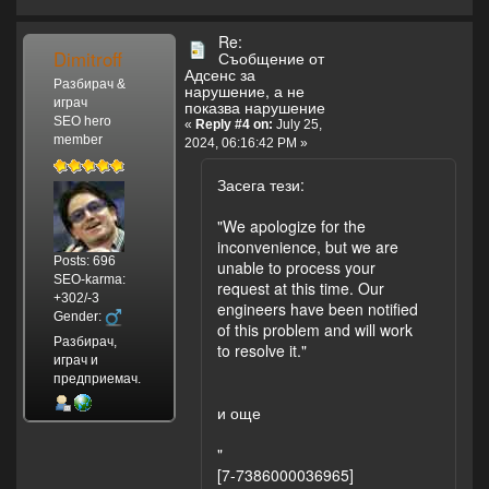
Re:
Dimitroff
Съобщение от
Адсенс за
Разбирач &
нарушение, а не
играч
показва нарушение
SEO hero
«
Reply #4 on:
July 25,
member
2024, 06:16:42 PM »
Засега тези:
"We apologize for the
inconvenience, but we are
Posts: 696
unable to process your
SEO-karma:
request at this time. Our
+302/-3
engineers have been notified
Gender:
of this problem and will work
Разбирач,
to resolve it."
играч и
предприемач.
и още
"
[7-7386000036965]