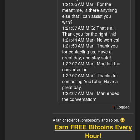
1:21:05 AM Mari: For the
meantime, is there anything
else that I can assist you
with?
1:21:37 AM M G: That's all.
Thank you for the right link!
1:21:44 AM Mari: No worries!
1:21:50 AM Mari: Thank you
for contacting us. Have a
great day, and stay safe!
1:22:07 AM Mari: Mari left the
conversation
1:22:07 AM Mari: Thanks for
contacting YouTube. Have a
great day.
1:22:07 AM Mari: Mari ended
the conversation"
Logged
A fan of science, philosophy and so on.
Earn FREE Bitcoins Every
Hour!