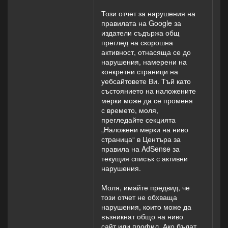
Този отчет за нарушения на
правилата на Google за
издатели съдържа общ
преглед на скорошна
активност, отнасяща се до
нарушения, намерени на
конкретни страници на
уебсайтовете Ви. Тъй като
състоянието на наложените
мерки може да се променя
с времето, моля,
прегледайте секцията
„Наложени мерки на ниво
страница“ в Центъра за
правила на AdSense за
текущия списък с активни
нарушения.
Моля, имайте предвид, че
този отчет не обхваща
нарушения, които може да
възникнат общо на ниво
сайт или профил. Ако бъдат