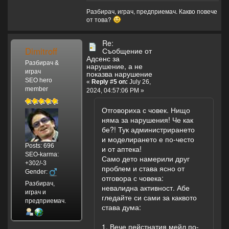
Разбирач, играч, предприемач. Какво повече
от това?
Re:
Dimitroff
Съобщение от
Адсенс за
Разбирач &
нарушение, а не
играч
показва нарушение
SEO hero
«
Reply #5 on:
July 26,
member
2024, 04:57:06 PM »
Отговориха с човек. Нищо
няма за нарушения! Че как
бе?! Тук администрирането
и моделирането е по-често
Posts: 696
и от аптека!
SEO-karma:
Само дето намерили друг
+302/-3
проблем и става ясно от
Gender:
отговора с човека:
Разбирач,
невалидна активност. Абе
играч и
гледайте си сами за каквото
предприемач.
става дума:
1. Вече пейстнатия мейл по-