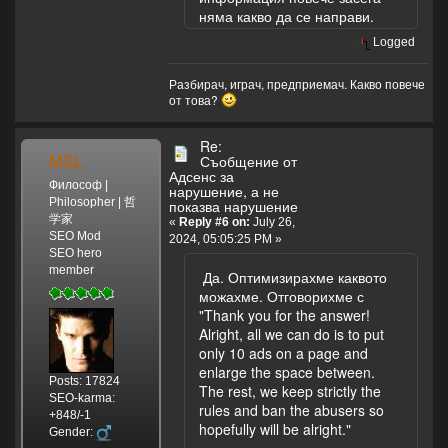
няма какво да се направи.
Logged
Разбирач, играч, предприемач. Какво повече
от това?
Re:
MSL
Съобщение от
Адсенс за
Философ |
нарушение, а не
Philosopher | 哲
показва нарушение
学家
«
Reply #6 on:
July 26,
SEO Mod
2024, 05:05:25 PM »
SEO hero
member
Да. Оптимизирахме каквото
можахме. Отговорихме с
"Thank you for the answer!
Alright, all we can do is to put
only 10 ads on a page and
enlarge the space between.
Posts: 17824
The rest, we keep strictly the
SEO-karma:
rules and ban the abusers so
+848/-1
hopefully will be alright."
Gender: