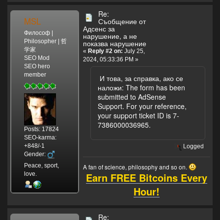
Re:
MSL
Съобщение от
Адсенс за
Философ |
нарушение, а не
Philosopher | 哲
показва нарушение
学家
«
Reply #2 on:
July 25,
SEO Mod
2024, 05:33:36 PM »
SEO hero
member
И това, за справка, ако се
наложи: The form has been
submitted to AdSense
Support. For your reference,
your support ticket ID is 7-
7386000036965.
Posts: 17824
SEO-karma:
+848/-1
Logged
Gender:
Peace, sport,
A fan of science, philosophy and so on.
Earn FREE Bitcoins Every
love.
Hour!
Re: