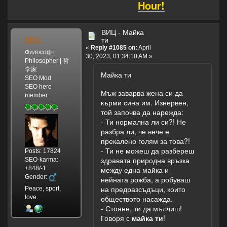
Hour!
ВИЦ - Майка
MSL
ти
«
Reply #1085 on:
April
Философ |
30, 2023, 01:34:10 AM »
Philosopher | 哲
学家
Майка ти
SEO Mod
SEO hero
Мъж заварва жена си да
member
кърми сина им. Изнервен,
той започва да нарежда:
- Ти нормална ли си?! Не
разбра ли, че вече е
прекалено голям за това?!
- Ти не можеш да разбереш
Posts: 17824
здравата природна връзка
SEO-karma:
+848/-1
между една майка и
Gender:
нейната рожба, а робуваш
на предразсъдъци, които
Peace, sport,
love.
обществото насажда.
- Стояне, ти да мълчиш!
Говоря с
майка ти
!