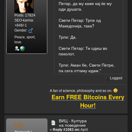
Петар, да му каже кај ќе му
оди душата.
Posts: 17824
Свети Петар: Трпе од
SEO-karma:
Македонија, така?
+848/-1
Gender:
Трпе: Да.
Peace, sport,
love.
Свети Петар: Ти одиш во
пеколот.
Трпе: Аман бе, Свети Петре,
па сега оттаму идам."
Logged
A fan of science, philosophy and so on.
Earn FREE Bitcoins Every
Hour!
ВИЦ - Култура
MSL
на поведение
«
Reply #1083 on:
April
Философ |