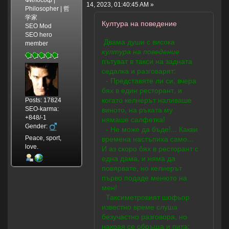
14, 2023, 01:40:45 AM »
Philosopher | 哲
学家
Култура на поведение
SEO Mod
SEO hero
Двама души с висока
member
култура на поведение
пътуват в такси на задната
седалка и разговарят:
- Представяте ли си, вчера
бях в един ресторант, и
когато келнерът наливаше
Posts: 17824
виното, на ръката му
SEO-karma:
+848/-1
нямаше салфетка!
Gender:
- Не може да бъде!... Какви
времена настъпиха само...
Peace, sport,
love.
И аз скоро бях в ресторант с
една дама, и няма да
повярвате, но келнерът
първо подаде менюто на
мен!
Таксиметровият шофьор
известно време слуша
безучастно разговора, но
накрая се обръща и пита: