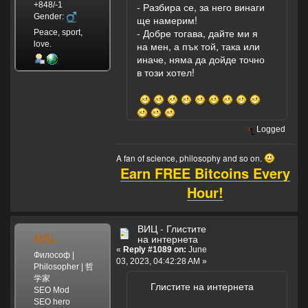
+848/-1
- Разбира се, за него винаги
Gender:
ще намерим!
- Добре тогава, дайте ми я
Peace, sport,
love.
на мен, а пък той, така или
иначе, няма да дойде точно
в този хотел!
Logged
A fan of science, philosophy and so on.
Earn FREE Bitcoins Every
Hour!
ВИЦ - Глистите
MSL
на интернета
«
Reply #1089 on:
June
Философ |
03, 2023, 04:42:28 AM »
Philosopher | 哲
学家
Глистите на интернета
SEO Mod
SEO hero