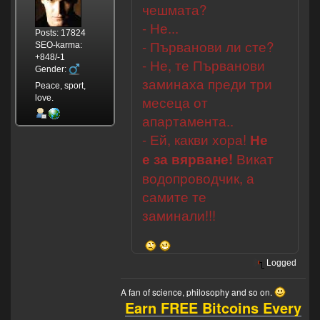
чешмата?
- Не...
Posts: 17824
- Първанови ли сте?
SEO-karma:
+848/-1
- Не, те Първанови
Gender:
заминаха преди три
Peace, sport,
love.
месеца от
апартамента..
- Ей, какви хора!
Не
е за вярване!
Викат
водопроводчик, а
самите те
заминали!!!
Logged
A fan of science, philosophy and so on.
Earn FREE Bitcoins Every