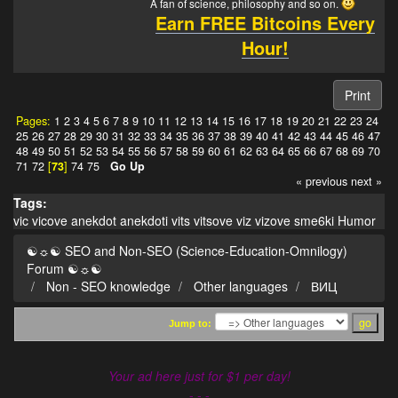
A fan of science, philosophy and so on.
Earn FREE Bitcoins Every
Hour!
Print
Pages:
1
2
3
4
5
6
7
8
9
10
11
12
13
14
15
16
17
18
19
20
21
22
23
24
25
26
27
28
29
30
31
32
33
34
35
36
37
38
39
40
41
42
43
44
45
46
47
48
49
50
51
52
53
54
55
56
57
58
59
60
61
62
63
64
65
66
67
68
69
70
71
72
[
73
]
74
75
Go Up
« previous
next »
Tags:
vic
vicove
anekdot
anekdoti
vits
vitsove
viz
vizove
sme6ki
Humor
☯☼☯ SEO and Non-SEO (Science-Education-Omnilogy)
Forum ☯☼☯
Non - SEO knowledge
Other languages
ВИЦ
Jump to:
Your ad here just for $1 per day!
- - -