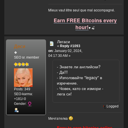
Mieux vaut être seul que mal accompagné.
Earn FREE Bitcoins every
hour!
♥️ 🍒
Легаси
Деси
«
Reply #1093
on:
January 02, 2024,
🍀
04:17:30 AM »
SEO sr. member
- Знаете ли английски?
- Да!!!
- Използвайте "legacy" в
изречение.
- Човек, като се измори -
Posts: 349
лега си!
SEO-karma:
+181/-0
Gender:
Logged
Мечтателка
Easy to earn bitcoins online.