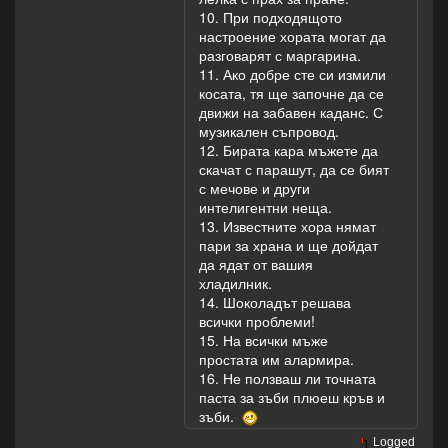
10. При подходящото
настроение хората могат да
разговарят с маргарина.
11. Ако добре сте си измили
косата, тя ще започне да се
движи на забавен каданс. С
музикален съпровод.
12. Бирата кара мъжете да
скачат с парашут, да се бият
с мечове и други
интелигентни неща.
13. Известните хора нямат
пари за храна и ще дойдат
да ядат от вашия
хладилник.
14. Шоколадът решава
всички проблеми!
15. На всички мъже
простата им алармира.
16. Не ползваш ли точната
паста за зъби плюеш кръв и
зъби.
Logged