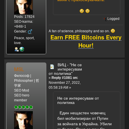
Posts: 17824
Logged
SEO-karma:
+848/-1
A fan of science, philosophy and so on.
Gender:
Earn FREE Bitcoins Every
Peace, sport,
Hour!
love.
ВИЦ - "Не се
MSL
интересувам
от политика"
Философ |
«
Reply #1081 on:
Philosopher | 哲
November 27, 2022,
学家
05:58:19 AM »
SEO Mod
SEO hero
Не се интересувам от
member
политика
Един нещастен човечец
бил мобилизиран от Путин
за войната в Украйна. Убили