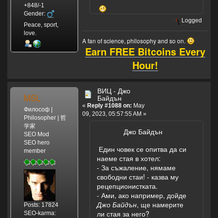
+848/-1
Gender:
Logged
Peace, sport,
love.
A fan of science, philosophy and so on.
Earn FREE Bitcoins Every
Hour!
ВИЦ - Джо
MSL
Байдън
«
Reply #1088 on:
May
Философ |
09, 2023, 05:57:55 AM »
Philosopher | 哲
学家
Джо Байдън
SEO Mod
SEO hero
Един човек се опитва да си
member
наеме стая в хотел:
- За съжаление, нямаме
свободни стаи! - казва му
рецепционистката.
- Ами, ако например, дойде
Джо Байдън
, ще намерите
Posts: 17824
ли стая за него?
SEO-karma: