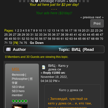
☆ ☆ ☆ № ➊ Omnilogic Forum + More ☆ ☆ ☆
Your ad here just for $2 per day!
- - -
Your ads here ($2/day)!
« previous
next »
Print
Pages:
1
2
3
4
5
6
7
8
9
10
11
12
13
14
15
16
17
18
19
20
21
22
23
24
25
26
27
28
29
30
31
32
33
34
35
36
37
38
39
40
41
42
43
44
45
46
47
48
49
50
51
52
53
54
55
56
57
58
59
60
61
62
63
64
65
66
67
68
69
70
71
72
[
73
]
74
75
Go Down
Author
Topic: ВИЦ (Read
629963 times)
0 Members and 30 Guests are viewing this topic.
ВИЦ - Като у
MSL
дома си
«
Reply #1080 on:
Философ |
November 19, 2022,
Philosopher | 哲
04:34:32 PM »
学家
SEO Mod
Като у дома си
SEO hero
member
- Заповядай, чувствай се
като у дома си... и, ето там,
мини с прахосмукачката.