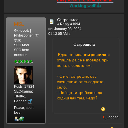
Working well!👍
Съгрешила
MSL
«
Reply #1094
on:
January 03, 2024,
Философ |
01:13:05 AM »
Philosopher | 哲
学家
Съгрешила
SEO Mod
SEO hero
Една женица
съгрешила
и
member
отишла да се изповяда при
попа, в селото им:
- Отче, съгреших със
свещеника от съседното
село.
Posts: 17824
SEO-karma:
- Че 'що ти трябваше да
+848/-1
ходиш чак там, чедо?
Gender:
Peace, sport,
love.
Logged