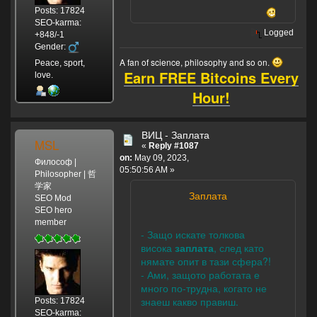
Posts: 17824
SEO-karma:
Logged
+848/-1
Gender:
A fan of science, philosophy and so on.
Peace, sport,
Earn FREE Bitcoins Every
love.
Hour!
ВИЦ - Заплата
MSL
«
Reply #1087
on:
May 09, 2023,
Философ |
05:50:56 AM »
Philosopher | 哲
学家
Заплата
SEO Mod
SEO hero
member
- Защо искате толкова
висока
заплата
, след като
нямате опит в тази сфера?!
- Ами, защото работата е
много по-трудна, когато не
знаеш какво правиш.
Posts: 17824
SEO-karma: