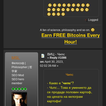
Logged
A fan of science, philosophy and so on.
Earn FREE Bitcoins Every
Hour!
ВИЦ - Чипс
MSL
«
Reply #1086
on:
April 30, 2023,
Философ |
02:02:39 AM »
Philosopher | 哲
学家
Чипс
SEO Mod
SEO hero
- Какво е "
чипс
"?
member
-
Чипс
... Това е умението да
се продаде половин картоф,
на цената на килограм
картофи!