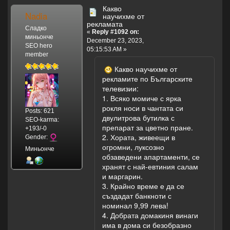
Какво
Nadia
научихме от
рекламата
Сладко
«
Reply #1092 on:
миньонче
December 23, 2023,
SEO hero
05:15:53 AM »
member
Какво научихме от
рекламите по Българските
телевизии:
1. Всяко момиче с ярка
рокля носи в чантата си
Posts: 621
двулитрова бутилка с
SEO-karma:
препарат за цветно пране.
+193/-0
2. Хората, живеещи в
Gender:
огромни, луксозно
Миньонче
обзаведени апартаменти, се
хранят с най-евтиния салам
и маргарин.
3. Крайно време е да се
създадат банкноти с
номинал 9,99 лева!
4. Добрата домакиня винаги
има в дома си безобразно