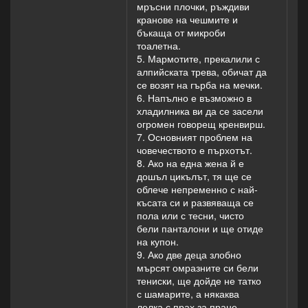
мръсни плочки, ръждиви
кранове на чешмите и
бъкаща от микроби
тоалетна.
5. Мармотите, прекалили с
алпийската трева, обичат да
се возят на гърба на мечки.
6. Напълно е възможно в
хладилника ви да се засели
огромен говорещ кренвирш.
7. Основният проблем на
човечеството е пърхотът.
8. Ако на една жена й е
дошъл цикълът, тя ще се
облече непременно с най-
късата си и развяваща се
пола или с тесни, чисто
бели панталони и ще отиде
на купон.
9. Ако две деца злобно
мърсят омразните си бели
тениски, ще дойде не татко
с шамарите, а някаква
лелка с прах за пране.