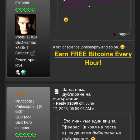
"
Спамърите -
глистите на
member
интернета
.
"
Logged
Posts: 17824
SEO-karma:
A fan of science, philosophy and so on.
+848/-1
Earn FREE Bitcoins Every
Gender:
Hour!
Peace, sport,
love.
За да няма
MSL
дублиране на
съдържание
Философ |
«
Reply #1090 on:
June
Philosopher | 哲
17, 2023, 05:59:06 AM »
学家
SEO Mod
Ето линк към един
виц за
SEO hero
"феерас"
(в края на поста
member
е), за да няма
дублиране на
съдържание
.