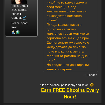
никой не го купува даже и
Posts: 17824
след месеци. След
SEO-karma:
консултация с научния си
+848/-1
ръководител помества
Gender:
обява:
Peace, sport,
"Млад, красив, висок и
love.
добър по характер
милионер търси момиче за
сериозна връзка с цел брак.
Единственото му условие е
кандидатката да прилича
поне малко на главната
героиня от романа на Джон
Ким."
На следващия ден тиражът
вече е изчерпан.
Logged
A fan of science, philosophy and so on.
Earn FREE Bitcoins Every
Hour!