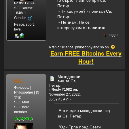
го бързо. Явил се при Св.
Posts: 17824
Петър.
SEO-karma:
- Ти как умря? - попитал Св.
+848/-1
Петър.
Gender:
- Не знам. Не се
Peace, sport,
интересувам от политика.
love.
Logged
A fan of science, philosophy and so on.
Earn FREE Bitcoins Every
Hour!
Македонски
MSL
виц за Св.
Петър
Философ |
«
Reply #1082 on:
Philosopher | 哲
November 27, 2022,
学家
05:59:43 AM »
SEO Mod
SEO hero
Ето и един македонски виц
member
за Св. Петър:
"Оди Трпе пред Свети