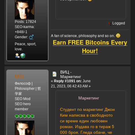
Posts: 17824
Logged
SEO-karma:
+848/-1
A fan of science, philosophy and so on.
Gender:
Earn FREE Bitcoins Every
Peace, sport,
Hour!
love.
ВИЦ -
MSL
Маркетинг
«
Reply #1091 on:
June
Философ |
21, 2023, 06:42:43 AM »
Philosopher | 哲
学家
Маркетинг
SEO Mod
SEO hero
Студент по маркетинг Джон
member
Ким написва в свободното
си време един любовен
роман. Издава го в тираж 5
000 броя. Гледа обаче, че