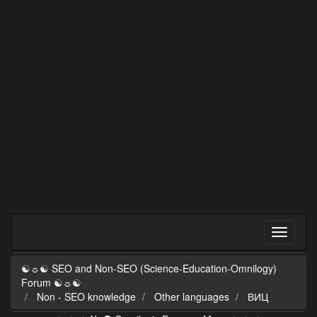
☯☼☯ SEO and Non-SEO (Science-Education-Omnilogy)
Forum ☯☼☯
Non - SEO knowledge
Other languages
ВИЦ