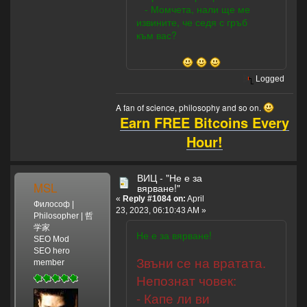
- Момчета, нали ще ме
извините, че седя с гръб
към вас?
Logged
A fan of science, philosophy and so on.
Earn FREE Bitcoins Every
Hour!
ВИЦ - "Не е за
MSL
вярване!"
«
Reply #1084 on:
April
Философ |
23, 2023, 06:10:43 AM »
Philosopher | 哲
学家
Не е за вярване!
SEO Mod
SEO hero
Звъни се на вратата.
member
Непознат човек:
- Капе ли ви