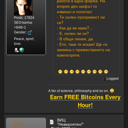
работа в една фирма. На
втория ден шефът го
извикал и попитал:
- Ти силен програмист ли
Posts: 17824
си?
SEO-karma:
- Как да ви кажа?...
+848/-1
Gender:
- Е, силен ли си?
- В общи линии, да.
Peace, sport,
- Ето, така те искам! Ще се
love.
заемеш с преместването на
компютрите.
Logged
A fan of science, philosophy and so on.
Earn FREE Bitcoins Every
Hour!
ВИЦ
MSL
"Невероятен!"