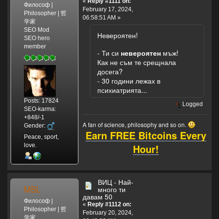
«
Reply #1111 on:
Философ |
February 17, 2024,
Philosopher | 哲
06:58:51 AM »
学家
SEO Mod
Невероятен!
SEO hero
member
- Ти си
невероятен
мъж!
Как не съм те срещнала
досега?
- 30 години лежах в
психиатрията...
Posts: 17824
Logged
SEO-karma:
+848/-1
A fan of science, philosophy and so on.
Gender:
Earn FREE Bitcoins Every
Peace, sport,
Hour!
love.
ВИЦ - Най-
MSL
много ти
давам 50
Философ |
«
Reply #1112 on:
Philosopher | 哲
February 20, 2024,
学家