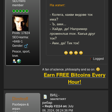
SEO hero
На изпит:
member
- Колега, какви видове ток
има?
- Ъ, ами...
- Хайде, де! Например
променлив ток
. Какъв друг
Posts: 17824
SEO-karma:
ток?
+848/-1
- Ами, да! Тик ток!
Gender:
Peace, sport,
love.
Logged
A fan of science, philosophy and so on.
Earn FREE Bitcoins Every
Hour!
ВИЦ -
Dimitroff
заклетият
рибар
Разбирач &
«
Reply #1114 on:
July
играч
06, 2024, 08:24:36 PM