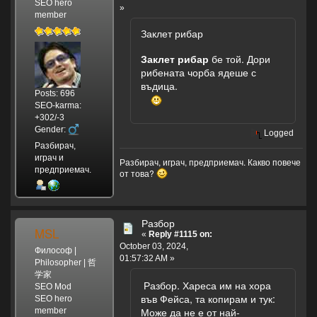
SEO hero
»
member
Заклет рибар
Заклет рибар
бе той. Дори
рибената чорба ядеше с
въдица.
Posts: 696
SEO-karma:
+302/-3
Gender:
Logged
Разбирач,
играч и
Разбирач, играч, предприемач. Какво повече
предприемач.
от това?
Разбор
MSL
«
Reply #1115 on:
October 03, 2024,
Философ |
01:57:32 AM »
Philosopher | 哲
学家
Разбор. Хареса им на хора
SEO Mod
във Фейса, та копирам и тук:
SEO hero
Може да не е от най-
member