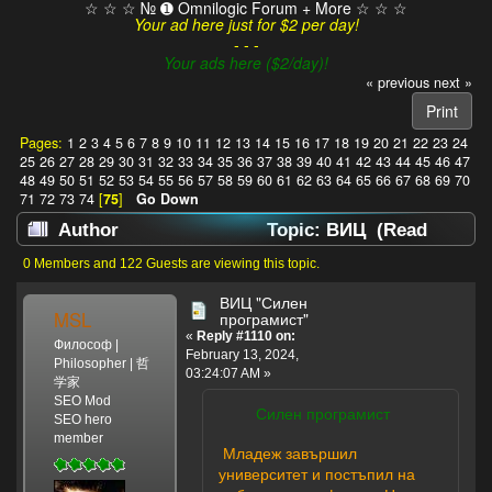
☆ ☆ ☆ № ➊ Omnilogic Forum + More ☆ ☆ ☆
Your ad here just for $2 per day!
- - -
Your ads here ($2/day)!
« previous
next »
Print
Pages:
1
2
3
4
5
6
7
8
9
10
11
12
13
14
15
16
17
18
19
20
21
22
23
24
25
26
27
28
29
30
31
32
33
34
35
36
37
38
39
40
41
42
43
44
45
46
47
48
49
50
51
52
53
54
55
56
57
58
59
60
61
62
63
64
65
66
67
68
69
70
71
72
73
74
[
75
]
Go Down
Author
Topic: ВИЦ (Read
630461 times)
0 Members and 122 Guests are viewing this topic.
ВИЦ "Силен
MSL
програмист"
«
Reply #1110 on:
Философ |
February 13, 2024,
Philosopher | 哲
03:24:07 AM »
学家
SEO Mod
Силен програмист
SEO hero
member
Младеж завършил
университет и постъпил на