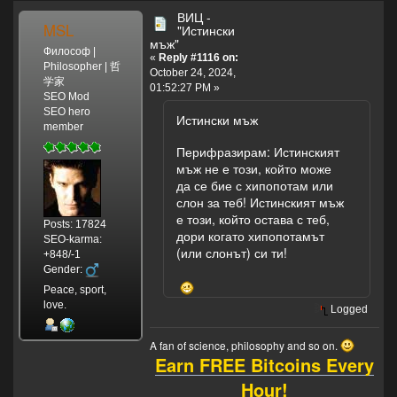
ВИЦ -
MSL
"Истински
мъж"
Философ |
«
Reply #1116 on:
Philosopher | 哲
October 24, 2024,
学家
01:52:27 PM »
SEO Mod
SEO hero
Истински мъж
member
Перифразирам: Истинският
мъж не е този, който може
да се бие с хипопотам или
слон за теб! Истинският мъж
е този, който остава с теб,
Posts: 17824
дори когато хипопотамът
SEO-karma:
(или слонът) си ти!
+848/-1
Gender:
Peace, sport,
love.
Logged
A fan of science, philosophy and so on.
Earn FREE Bitcoins Every
Hour!