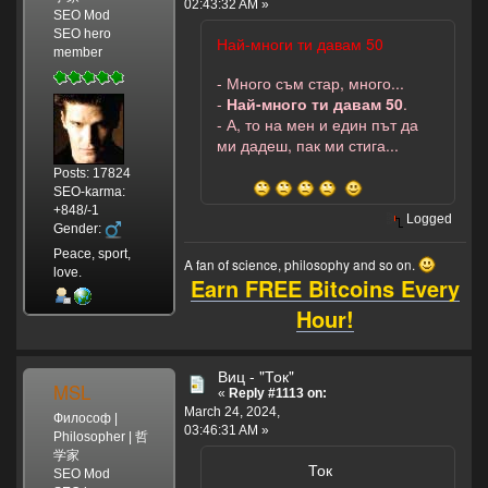
02:43:32 AM »
SEO Mod
SEO hero
Най-многи ти давам 50
member
- Много съм стар, много...
-
Най-много ти давам 50
.
- А, то на мен и един път да
ми дадеш, пак ми стига...
Posts: 17824
SEO-karma:
+848/-1
Logged
Gender:
Peace, sport,
A fan of science, philosophy and so on.
love.
Earn FREE Bitcoins Every
Hour!
Виц - "Ток"
MSL
«
Reply #1113 on:
March 24, 2024,
Философ |
03:46:31 AM »
Philosopher | 哲
学家
Ток
SEO Mod