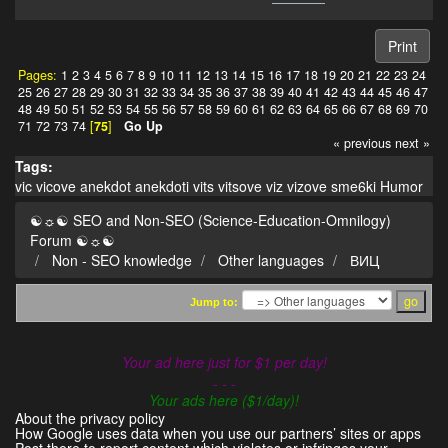
Print
Pages:
1
2
3
4
5
6
7
8
9
10
11
12
13
14
15
16
17
18
19
20
21
22
23
24
25
26
27
28
29
30
31
32
33
34
35
36
37
38
39
40
41
42
43
44
45
46
47
48
49
50
51
52
53
54
55
56
57
58
59
60
61
62
63
64
65
66
67
68
69
70
71
72
73
74
[
75
]
Go Up
« previous
next »
Tags:
vic
vicove
anekdot
anekdoti
vits
vitsove
viz
vizove
sme6ki
Humor
☯☼☯ SEO and Non-SEO (Science-Education-Omnilogy)
Forum ☯☼☯
Non - SEO knowledge
Other languages
ВИЦ
Jump to:
Your ad here just for $1 per day!
- - -
Your ads here ($1/day)!
About the privacy policy
How Google uses data when you use our partners’ sites or apps
Post there to report content which violates or infringes your