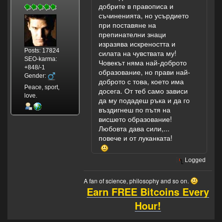
добрите в правописа и
съчиненията, но усърдието
при поставяне на
препинателни знаци
изразява искреността и
Posts: 17824
силата на чувствата му!
SEO-karma:
Човекът няма най-доброто
+848/-1
образование, но прави най-
Gender:
доброто с това, което има
Peace, sport,
досега. От теб само зависи
love.
да му подадеш ръка и да го
въздигнеш по пътя на
висшето образование!
Любовта дава сили,...
повече и от луканката!
Logged
A fan of science, philosophy and so on.
Earn FREE Bitcoins Every
Hour!