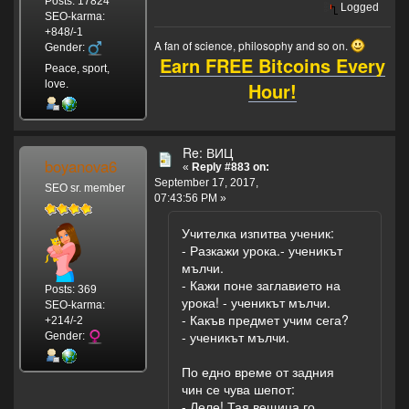
Posts: 17824
Logged
SEO-karma:
+848/-1
A fan of science, philosophy and so on.
Gender:
Earn FREE Bitcoins Every
Peace, sport,
Hour!
love.
Re: ВИЦ
boyanova6
«
Reply #883 on:
September 17, 2017,
SEO sr. member
07:43:56 PM »
Учителка изпитва ученик:
- Разкажи урока.- ученикът
мълчи.
- Кажи поне заглавието на
Posts: 369
урока! - ученикът мълчи.
SEO-karma:
- Какъв предмет учим сега?
+214/-2
- ученикът мълчи.
Gender:
По едно време от задния
чин се чува шепот:
- Леле! Тая вещица го