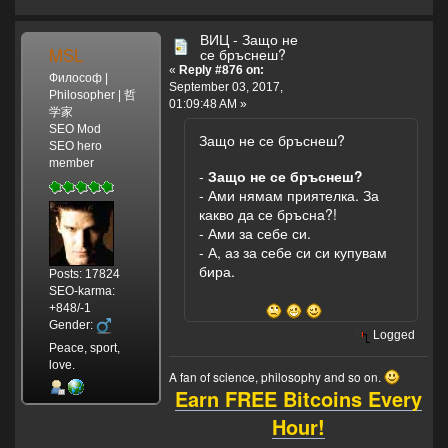
ВИЦ - Защо не
MSL
се бръснеш?
«
Reply #876 on:
Философ |
September 03, 2017,
Philosopher | 哲
01:09:48 AM »
学家
SEO Mod
Защо не се бръснеш?
SEO hero
member
-
Защо не се бръснеш?
- Ами нямам приятелка. За
какво да се бръсна?!
- Ами за себе си.
- А, аз за себе си си купувам
бира.
Posts: 17824
SEO-karma:
+848/-1
Gender:
Logged
Peace, sport,
love.
A fan of science, philosophy and so on.
Earn FREE Bitcoins Every
Hour!