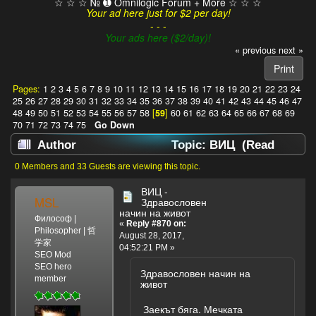
☆ ☆ ☆ № ➊ Omnilogic Forum + More ☆ ☆ ☆
Your ad here just for $2 per day!
- - -
Your ads here ($2/day)!
« previous
next »
Print
Pages:
1
2
3
4
5
6
7
8
9
10
11
12
13
14
15
16
17
18
19
20
21
22
23
24
25
26
27
28
29
30
31
32
33
34
35
36
37
38
39
40
41
42
43
44
45
46
47
48
49
50
51
52
53
54
55
56
57
58
[
59
]
60
61
62
63
64
65
66
67
68
69
70
71
72
73
74
75
Go Down
Author
Topic: ВИЦ (Read
629959 times)
0 Members and 33 Guests are viewing this topic.
ВИЦ -
MSL
Здравословен
начин на живот
Философ |
«
Reply #870 on:
Philosopher | 哲
August 28, 2017,
学家
04:52:21 PM »
SEO Mod
SEO hero
Здравословен начин на
member
живот
Заекът бяга. Мечката