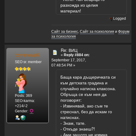
разхожда из целия
материал!
Logged
Сайт за бизнес
,
Сайт за психология
и
Форум
за психология
Re: ВИЦ
boyanova6
«
Reply #884 on:
September 17, 2017,
SEO sr. member
07:48:54 PM »
Баща кара дъщеричката си
към детската градина и
случайно натиска клаксона.
Обръща се към нея да
Posts: 369
поговорят:
SEO-karma:
- Извинявай, ако съм те
+214/-2
стреснал, без да искам го
Gender:
натиснах.
- Знам, тате.
- Откъде знаеш?!
- Ами защото не извика