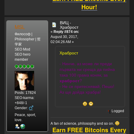
Hour!
ВИЦ -
MSL
Храброст
«
Reply #874 on:
Философ |
August 30, 2017,
Philosopher | 哲
02:04:26 AM »
学家
SEO Mod
Храброст
SEO hero
member
- Нинче, аз може ли преди
първата ни среща да пийна
така 100 грама коняк, за
храброст
?
- Не се притеснявай, Пешо!
Аз ще дойда храбра!
Posts: 17824
SEO-karma:
+848/-1
Gender:
Logged
Peace, sport,
love.
A fan of science, philosophy and so on.
Earn FREE Bitcoins Every