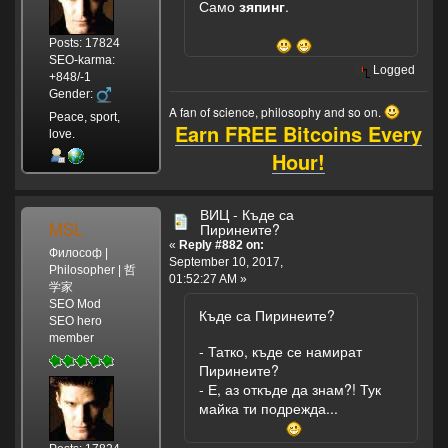
Само
зяпинг
.
Posts: 17824
SEO-karma:
Logged
+848/-1
Gender:
A fan of science, philosophy and so on.
Peace, sport,
Earn FREE Bitcoins Every
love.
Hour!
ВИЦ - Къде са
MSL
Пиринеите?
«
Reply #882 on:
Философ |
September 10, 2017,
Philosopher | 哲
01:52:27 AM »
学家
SEO Mod
Къде са Пиринеите?
SEO hero
member
- Татко, къде се намират
Пиринеите?
- Е, аз откъде да знам?! Тук
майка ти подрежда...