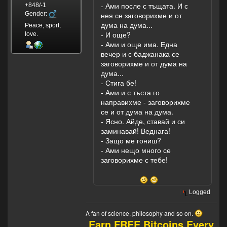
- Ами после с тъщата. И с
+848/-1
Gender:
нея се заговорихме и от
дума на дума...
Peace, sport,
- И още?
love.
- Ами и още има. Една
вечер и с баджанака се
заговорихме и от дума на
дума...
- Стига бе!
- Ами и с тъста го
направихме - заговорихме
се и от дума на дума.
- Ясно. Айде, ставай и си
заминавай! Веднага!
- Защо ме гониш?
- Ами нещо много се
заговорихме с тебе!
Logged
A fan of science, philosophy and so on.
Earn FREE Bitcoins Every