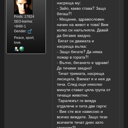
насреща му:
- Зайо, какво става? Защо
бягаш?!
Posts: 17824
- Мецанке, здравословен
SEO-karma:
начин на живот е това! Виж
+848/-1
колко си напълняла. Давай
Gender:
да бягаме заедно.
Peace, sport,
Бягат си двамата и
love.
насреща вълка:
- Защо бягате? Да няма
пожар в гората?!
- Вълчо, бягането е здраве!
Да тичаме заедно!
Тичат тримата, насреща
лисицата. Вземат я и нея да
тича. След още няколко
минути стават цяла група от
тичащи животни.
Таралежът ги вижда
отдалече и пита две гарги:
- Вие сте все нависоко и
всичко виждате. Защо тези
всичките тичат днес като
гламави?!