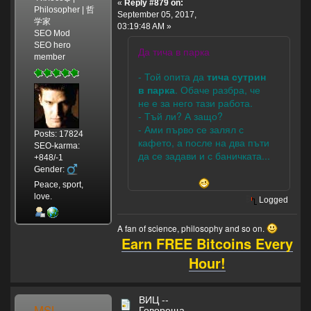
«
Reply #879 on:
Philosopher | 哲
September 05, 2017,
学家
03:19:48 AM »
SEO Mod
SEO hero
Да тича в парка
member
- Той опита да
тича сутрин
в парка
. Обаче разбра, че
не е за него тази работа.
- Тъй ли? А защо?
- Ами първо се залял с
Posts: 17824
кафето, а после на два пъти
SEO-karma:
да се задави и с баничката...
+848/-1
Gender:
Peace, sport,
love.
Logged
A fan of science, philosophy and so on.
Earn FREE Bitcoins Every
Hour!
ВИЦ --
MSL
Говореща