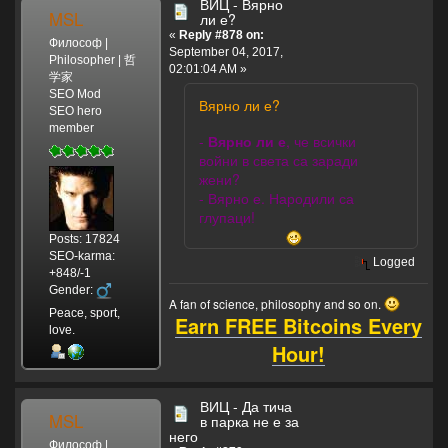
ВИЦ - Вярно
MSL
ли е?
«
Reply #878 on:
Философ |
September 04, 2017,
Philosopher | 哲
02:01:04 AM »
学家
SEO Mod
Вярно ли е?
SEO hero
member
-
Вярно ли е
, че всички
войни в света са заради
жени?
- Вярно е. Народили са
глупаци!
Posts: 17824
SEO-karma:
Logged
+848/-1
Gender:
A fan of science, philosophy and so on.
Peace, sport,
Earn FREE Bitcoins Every
love.
Hour!
ВИЦ - Да тича
MSL
в парка не е за
него
Философ |