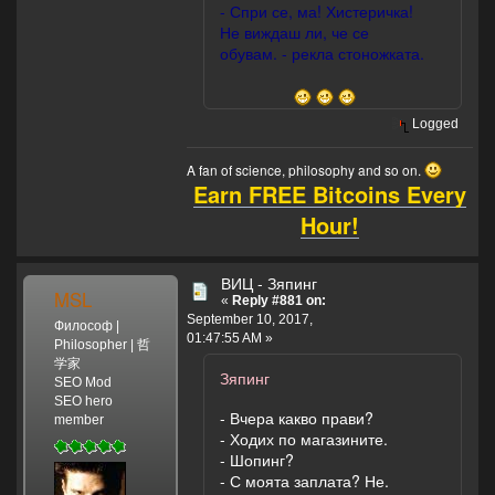
- Спри се, ма! Хистеричка!
Не виждаш ли, че се
обувам. - рекла стоножката.
Logged
A fan of science, philosophy and so on.
Earn FREE Bitcoins Every
Hour!
ВИЦ - Зяпинг
MSL
«
Reply #881 on:
September 10, 2017,
Философ |
01:47:55 AM »
Philosopher | 哲
学家
Зяпинг
SEO Mod
SEO hero
- Вчера какво прави?
member
- Ходих по магазините.
- Шопинг?
- С моята заплата? Не.