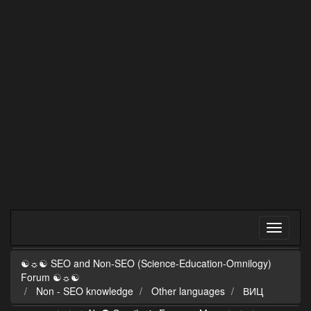
☯☼☯ SEO and Non-SEO (Science-Education-Omnilogy)
Forum ☯☼☯
Non - SEO knowledge
Other languages
ВИЦ