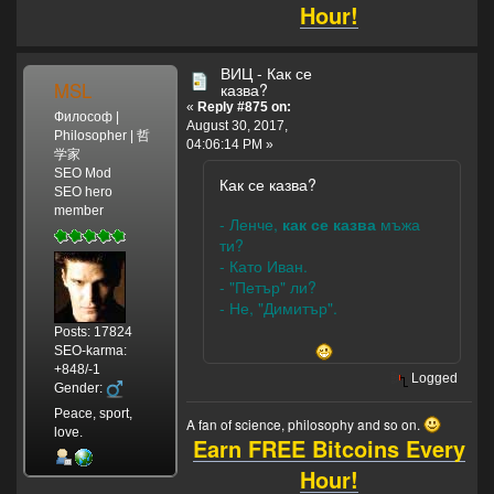
Hour!
ВИЦ - Как се
MSL
казва?
«
Reply #875 on:
Философ |
August 30, 2017,
Philosopher | 哲
04:06:14 PM »
学家
SEO Mod
Как се казва?
SEO hero
member
- Ленче,
как се казва
мъжа
ти?
- Като Иван.
- "Петър" ли?
- Не, "Димитър".
Posts: 17824
SEO-karma:
+848/-1
Logged
Gender:
Peace, sport,
A fan of science, philosophy and so on.
love.
Earn FREE Bitcoins Every
Hour!