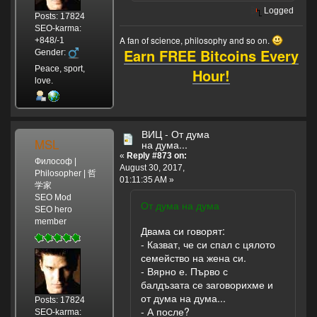
Logged
Posts: 17824
SEO-karma:
A fan of science, philosophy and so on.
+848/-1
Earn FREE Bitcoins Every
Gender:
Peace, sport,
Hour!
love.
ВИЦ - От дума
MSL
на дума...
«
Reply #873 on:
Философ |
August 30, 2017,
Philosopher | 哲
01:11:35 AM »
学家
SEO Mod
От дума на дума
SEO hero
member
Двама си говорят:
- Казват, че си спал с цялото
семейство на жена си.
- Вярно е. Първо с
балдъзата се заговорихме и
от дума на дума...
Posts: 17824
- А после?
SEO-karma: