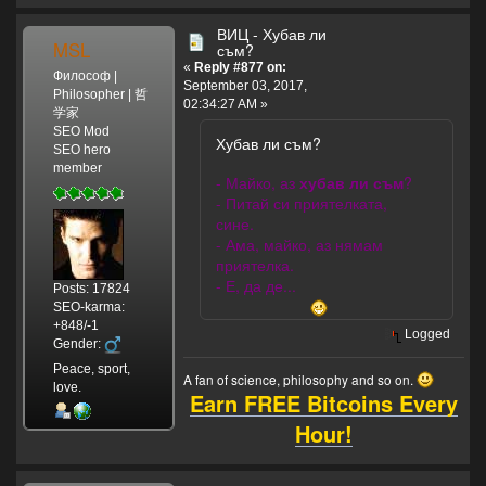
ВИЦ - Хубав ли
MSL
съм?
«
Reply #877 on:
Философ |
September 03, 2017,
Philosopher | 哲
02:34:27 AM »
学家
SEO Mod
Хубав ли съм?
SEO hero
member
- Майко, аз
хубав ли съм
?
- Питай си приятелката,
сине.
- Ама, майко, аз нямам
приятелка.
- Е, да де...
Posts: 17824
SEO-karma:
+848/-1
Logged
Gender:
Peace, sport,
A fan of science, philosophy and so on.
love.
Earn FREE Bitcoins Every
Hour!