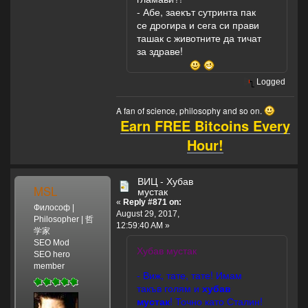
- Абе, заекът сутринта пак
се дрогира и сега си прави
ташак с животните да тичат
за здраве!
Logged
A fan of science, philosophy and so on.
Earn FREE Bitcoins Every
Hour!
ВИЦ - Хубав
MSL
мустак
«
Reply #871 on:
Философ |
August 29, 2017,
Philosopher | 哲
12:59:40 AM »
学家
SEO Mod
Хубав мустак
SEO hero
member
- Виж, тате, тате! Имам
такъв голям и
хубав
мустак
! Точно като Сталин!