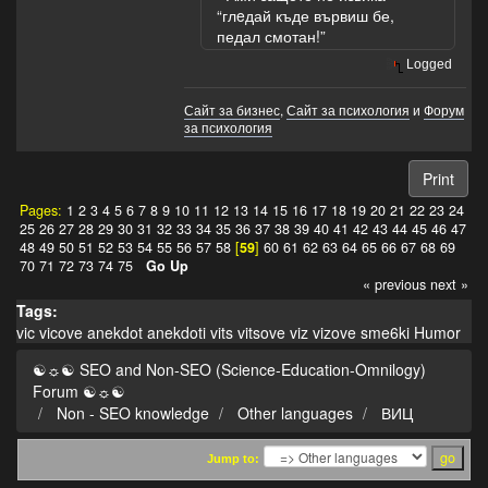
“глeдай къде вървиш бе,
педал смотан!”
Logged
Сайт за бизнес
,
Сайт за психология
и
Форум
за психология
Print
Pages:
1
2
3
4
5
6
7
8
9
10
11
12
13
14
15
16
17
18
19
20
21
22
23
24
25
26
27
28
29
30
31
32
33
34
35
36
37
38
39
40
41
42
43
44
45
46
47
48
49
50
51
52
53
54
55
56
57
58
[
59
]
60
61
62
63
64
65
66
67
68
69
70
71
72
73
74
75
Go Up
« previous
next »
Tags:
vic
vicove
anekdot
anekdoti
vits
vitsove
viz
vizove
sme6ki
Humor
☯☼☯ SEO and Non-SEO (Science-Education-Omnilogy)
Forum ☯☼☯
Non - SEO knowledge
Other languages
ВИЦ
Jump to: