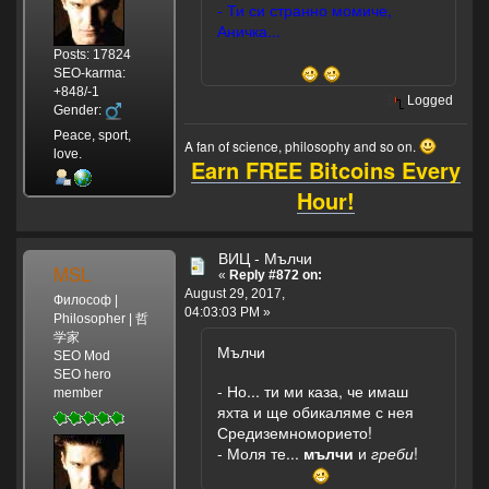
- Ти си странно момиче,
Аничка...
Posts: 17824
SEO-karma:
+848/-1
Logged
Gender:
Peace, sport,
A fan of science, philosophy and so on.
love.
Earn FREE Bitcoins Every
Hour!
ВИЦ - Мълчи
MSL
«
Reply #872 on:
August 29, 2017,
Философ |
04:03:03 PM »
Philosopher | 哲
学家
Мълчи
SEO Mod
SEO hero
- Но... ти ми каза, че имаш
member
яхта и ще обикаляме с нея
Средиземноморието!
- Моля те...
мълчи
и
греби
!