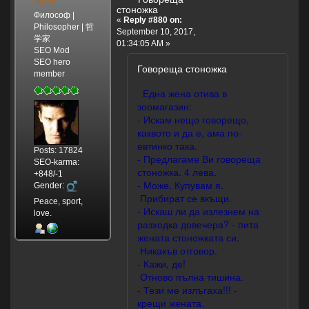
стоножка
Философ |
«
Reply #880 on:
Philosopher | 哲
September 10, 2017,
学家
01:34:05 AM »
SEO Mod
SEO hero
Говореща стоножка
member
Една жена отива в
зоомагазин:
- Искам нещо говорещо,
каквото и да е, ама по-
евтинко така.
Posts: 17824
- Предлагаме Ви говореща
SEO-karma:
стоножка. 4 лева.
+848/-1
- Може. Купувам я.
Gender:
Прибират се вкъщи.
Peace, sport,
- Искаш ли да излезнем на
love.
разходка довечера? - пита
жената стоножката си.
Никакъв отговор.
- Кажи, де!
Отново пълна тишина.
- Тези ме излъгаха!!! -
крещи жената.