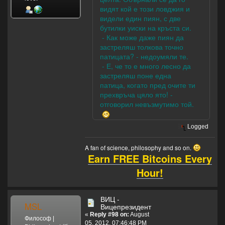
видят кой е този ловджия и
видели един пиян, с две
бутилки уиски на кръста си.
- Как може даже пиян да
застреляш толкова точно
патицата? - недоумяли те.
- Е, че то е много лесно да
застреляш поне една
патица, когато пред очите ти
прехвръча цяло ято! -
отговорил невъзмутимо той.
Logged
A fan of science, philosophy and so on.
Earn FREE Bitcoins Every
Hour!
ВИЦ -
MSL
Вицепрезидент
«
Reply #98 on:
August
Философ |
05, 2012, 07:46:48 PM