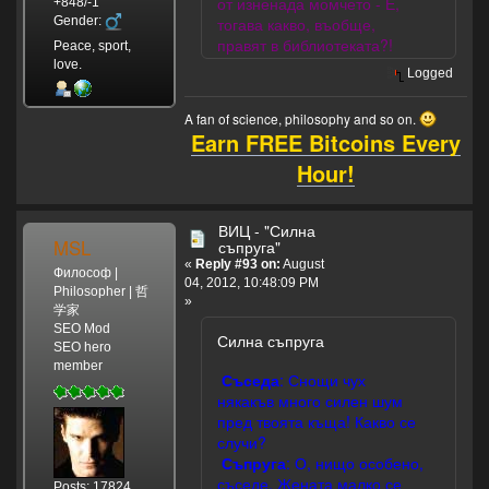
от изненада момчето - Е,
+848/-1
Gender:
тогава какво, въобще,
правят в библиотеката?!
Peace, sport,
love.
Logged
A fan of science, philosophy and so on.
Earn FREE Bitcoins Every
Hour!
ВИЦ - "Силна
MSL
съпруга"
«
Reply #93 on:
August
Философ |
04, 2012, 10:48:09 PM
Philosopher | 哲
»
学家
SEO Mod
Силна съпруга
SEO hero
member
Съседа
: Снощи чух
някакъв много силен шум
пред твоята къща! Какво се
случи?
Съпруга
: О, нищо особено,
съседе. Жената малко се
Posts: 17824