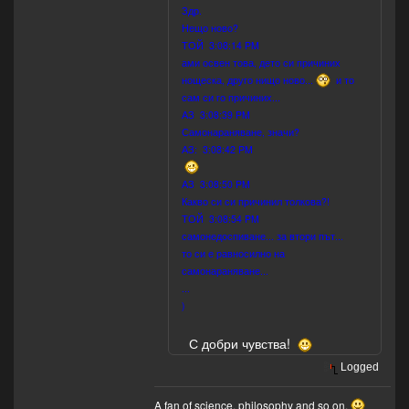
Здр.
Нещо ново?
ТОЙ 3:08:14 PM
ами освен това, дето си причиних
нощеска, друго нищо ново...
и то
сам си го причиних...
АЗ 3:08:39 PM
Самонараняване, значи?
АЗ: 3:08:42 PM
АЗ 3:08:50 PM
Какво си си причинил толкова?!
ТОЙ 3:08:54 PM
самонедоспиване... за втори път...
то си е равносилно на
самонараняване...
...
)
С добри чувства!
Logged
A fan of science, philosophy and so on.