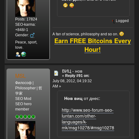
Posts: 17824
Logged
SEO-karma:
+848/-1
A fan of science, philosophy and so on.
Gender:
Earn FREE Bitcoins Every
Peace, sport,
Hour!
love.
ВИЦ - нов
MSL
«
Reply #91 on:
July 08, 2012, 04:19:32
Философ |
AM »
Philosopher | 哲
学家
Нов виц
от днес:
SEO Mod
SEO hero
http://www.seo-forum-seo-
member
luntan.com/other-
languages/k-
mk/msg10278/#msg10278