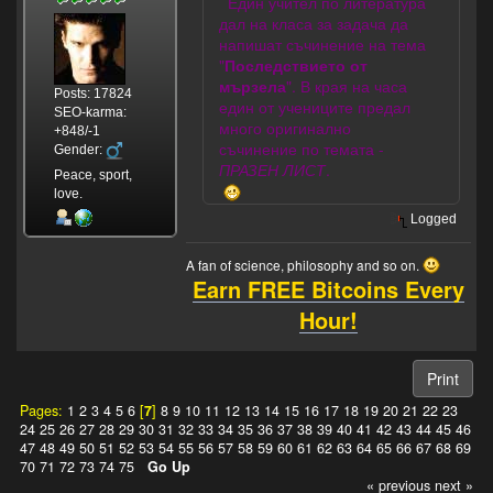
Един учител по литература
дал на класа за задача да
напишат съчинение на тема
"
Последствието от
мързела
". В края на часа
Posts: 17824
един от учениците предал
SEO-karma:
много оригинално
+848/-1
съчинение по темата -
Gender:
ПРАЗЕН ЛИСТ
.
Peace, sport,
love.
Logged
A fan of science, philosophy and so on.
Earn FREE Bitcoins Every
Hour!
Print
Pages:
1
2
3
4
5
6
[
7
]
8
9
10
11
12
13
14
15
16
17
18
19
20
21
22
23
24
25
26
27
28
29
30
31
32
33
34
35
36
37
38
39
40
41
42
43
44
45
46
47
48
49
50
51
52
53
54
55
56
57
58
59
60
61
62
63
64
65
66
67
68
69
70
71
72
73
74
75
Go Up
« previous
next »