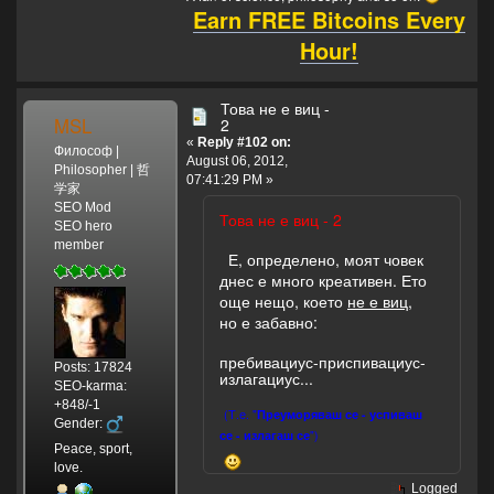
Earn FREE Bitcoins Every
Hour!
Това не е виц -
MSL
2
«
Reply #102 on:
Философ |
August 06, 2012,
Philosopher | 哲
07:41:29 PM »
学家
SEO Mod
Това не е виц - 2
SEO hero
member
Е, определено, моят човек
днес е много креативен. Ето
още нещо, което
не е виц
,
но е забавно:
пребивациус-приспивациус-
Posts: 17824
излагациус...
SEO-karma:
+848/-1
(Т.е. "
Преуморяваш се - успиваш
Gender:
се - излагаш се
")
Peace, sport,
love.
Logged