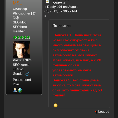
MSL
опитен"
«
Reply #96 on:
August
Философ |
05, 2012, 07:30:22 PM
Philosopher | 哲
»
学家
SEO Mod
По-опитен
SEO hero
member
Адвокат 1: Ваша чест, този
човек със сигурност е бил
много невнимателен щом е
бил блъснат от лекия
автомобил на моя клиент.
Моят клиент, все пак, е с 20
Posts: 17824
годишен опит в
SEO-karma:
управлението на леки
+848/-1
Gender:
автомобили.
Адвокат 2: Ако става дума
Peace, sport,
за опит, то моят клиент има
love.
опит като пешеходец над 50
години!
Logged