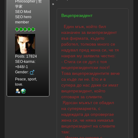
Philosopher | 哲
»
学家
SEO Mod
Вицепрезидент
SEO hero
member
Един мъж, който бил
назначен за визепрезидент
във фирмата, където
работел, толкова много се
надувал пред жена си, че тя
накрая му заявила честно:
Posts: 17824
- Стига си се дул с тоя
SEO-karma:
вицепрезидентски пост!
+848/-1
Gender:
Това вицепрезидентите вече
са къде ли не. Ето и в
Peace, sport,
супера до нас даже си имат
love.
вицепрезидент, който
отговаря за сливите.
Ядосан мъжът се обадил
на супермаркета, с
надеждата да опровергае
жена си, че няма никакъв
вицепрезидент на сливите
там:
- Искам да говоря с