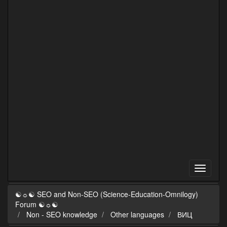
☯☼☯ SEO and Non-SEO (Science-Education-Omnilogy)
Forum ☯☼☯
Non - SEO knowledge
Other languages
ВИЦ