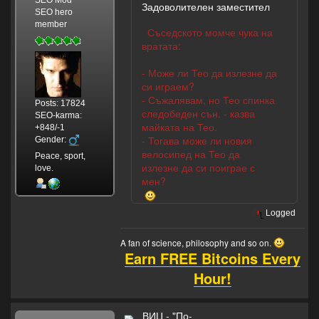
Задоволителен заместител
SEO hero
member
Съседското момче чука на
вратата:
- Може ли Тео да излезне да
си играем?
- Съжалявам, но Тео спинка
Posts: 17824
следобеден сън. - казва
SEO-karma:
майката на Тео.
+848/-1
- Тогава може ли новия
Gender:
велосипед на Тео да
Peace, sport,
излезне да си поиграе с
love.
мен?
Logged
A fan of science, philosophy and so on.
Earn FREE Bitcoins Every
Hour!
ВИЦ - "По-