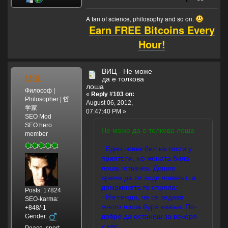
A fan of science, philosophy and so on.
Earn FREE Bitcoins Every
Hour!
ВИЦ - Не може
MSL
да е толкова
лоша
Философ |
«
Reply #103 on:
Philosopher | 哲
August 06, 2012,
学家
07:47:40 PM »
SEO Mod
SEO hero
Не може да е толкова лоша
member
Един човек бил на гости у
приятели, но жената била
лоша готвачка. Дошло
време да си ходи човекът, а
домакинята го спряла:
Posts: 17824
- Изглежда, че се задава
SEO-karma:
много лоша буря навън. По-
+848/-1
добре да останеш за вечеря
Gender:
у нас.
Peace, sport,