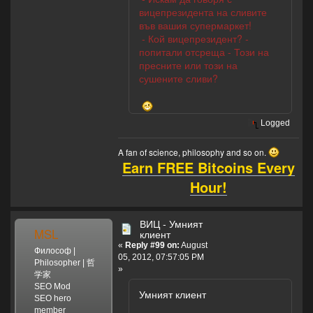
вицепрезидента на сливите
във вашия супермаркет!
- Кой вицепрезидент? -
попитали отсреща - Този на
пресните или този на
сушените сливи?
Logged
A fan of science, philosophy and so on.
Earn FREE Bitcoins Every
Hour!
ВИЦ - Умният
MSL
клиент
«
Reply #99 on:
August
Философ |
05, 2012, 07:57:05 PM
Philosopher | 哲
»
学家
SEO Mod
Умният клиент
SEO hero
member