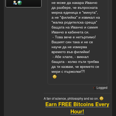
не може да накара Иванчо
да разбере, че въпросната
мерна единица е "минута",
а не "филийка" и извикал на
"малка родителска среща"
бащата на Иванчо и самия
Иванчо в кабинета си.
- Това вече е нетърпимо!
Вашият син така и не се
научи да не измерва
времето във филийки!
- Абе хлапе, - викнал
бащата - колко пъти трябва
да ти казвам, че времето се
мери с пържолки!?!
Logged
A fan of science, philosophy and so on.
Earn FREE Bitcoins Every
Hour!