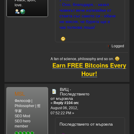
- Ооо, благодаря, - казал
love.
човекът вече излизайки от
стаята със сакото си - обаче
не мисля, че бурята ще е
чак толкова лоша!
Logged
A fan of science, philosophy and so on.
Earn FREE Bitcoins Every
Hour!
ВИЦ -
MSL
Последствието
от мързела
Философ |
«
Reply #104 on:
Philosopher | 哲
August 06, 2012,
学家
07:52:22 PM »
SEO Mod
SEO hero
Последствието от мързела
member