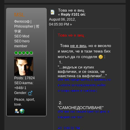
Това не е виц
MSL
«
Reply #101 on:
August 06, 2012,
Философ |
04:05:00 PM »
Philosopher | 哲
学家
Това не е виц
SEO Mod
SEO hero
Това
не е виц
, но е весело
member
и мисля, че в тази тема бих
могъл да го споделя
:
1.
"...веднъж си купих
вафлички, и се оказа, че
наистина са вафлички!..."
Posts: 17824
(От чат, преди малко, с приятел, по
SEO-karma:
въпроси за пазаруването, който
+848/-1
отскоро живее в чужбина.)
Gender:
Peace, sport,
2.
love.
"САМОНЕДОСПИВАНЕ"
(От чат със същия приятел днес в
следния контекст:
АЗ 3:06:32 PM