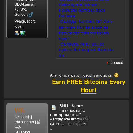
беше ядосала и ми
SEO-karma:
изхвърли балтона през
+848/-1
Gender:
балкона.
Съседа
: Балтона ти? Ама
Peace, sport,
как един балтон може да
love.
произведе толкова голям
шум?
Съпруга
: Ами...аз...аз
просто бях вътре в балтона
си.
Logged
A fan of science, philosophy and so on.
Earn FREE Bitcoins Every
Hour!
ВИЦ - Колко
MSL
пъти да ви го
повтарям това?
Философ |
«
Reply #94 on:
August
Philosopher | 哲
04, 2012, 10:56:02 PM
学家
»
SEO Mod