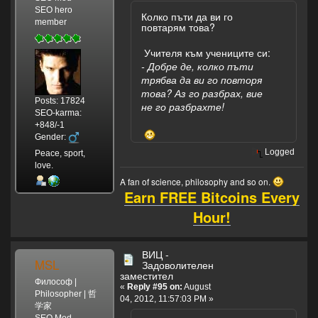
SEO hero
Колко пъти да ви го
member
повтарям това?
Учителя към учениците си:
- Добре де, колко пъти
трябва да ви го повторя
това? Аз го разбрах, вие
Posts: 17824
не го разбрахте!
SEO-karma:
+848/-1
Gender:
Logged
Peace, sport,
love.
A fan of science, philosophy and so on.
Earn FREE Bitcoins Every
Hour!
ВИЦ -
MSL
Задоволителен
заместител
Философ |
«
Reply #95 on:
August
Philosopher | 哲
04, 2012, 11:57:03 PM »
学家
SEO Mod