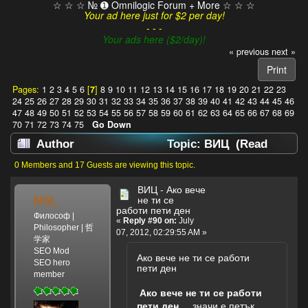
☆ ☆ ☆ № ➊ Omnilogic Forum + More ☆ ☆ ☆
Your ad here just for $2 per day!
- - -
Your ads here ($2/day)!
« previous
next »
Print
Pages:
1
2
3
4
5
6
[
7
]
8
9
10
11
12
13
14
15
16
17
18
19
20
21
22
23
24
25
26
27
28
29
30
31
32
33
34
35
36
37
38
39
40
41
42
43
44
45
46
47
48
49
50
51
52
53
54
55
56
57
58
59
60
61
62
63
64
65
66
67
68
69
70
71
72
73
74
75
Go Down
Author
Topic: ВИЦ (Read
629993 times)
0 Members and 17 Guests are viewing this topic.
ВИЦ - Ако вече
MSL
не ти се
работи пети ден
Философ |
«
Reply #90 on:
July
Philosopher | 哲
07, 2012, 02:29:55 AM »
学家
SEO Mod
Ако вече не ти се работи
SEO hero
пети ден
member
Ако вече не ти се работи
пети ден
,... значи е петък.