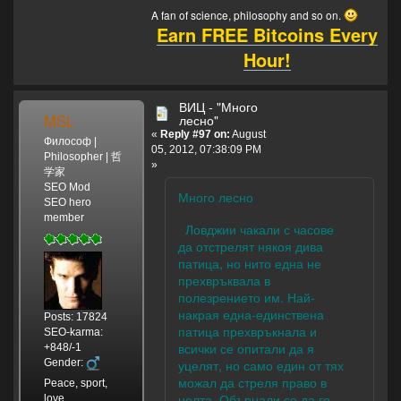
A fan of science, philosophy and so on.
Earn FREE Bitcoins Every
Hour!
ВИЦ - "Много
MSL
лесно"
«
Reply #97 on:
August
Философ |
05, 2012, 07:38:09 PM
Philosopher | 哲
»
学家
SEO Mod
Много лесно
SEO hero
member
Ловджии чакали с часове
да отстрелят някоя дива
патица, но нито една не
прехвръквала в
полезрението им. Най-
накрая една-единствена
Posts: 17824
патица прехвръкнала и
SEO-karma:
всички се опитали да я
+848/-1
Gender:
уцелят, но само един от тях
можал да стреля право в
Peace, sport,
целта. Обърнали се да го
love.