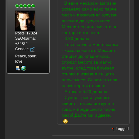
В един месарски магазин
останало само едно парче
месо и позакъснял купувач
влезнал да купува месо.
Месарят сложил месото на
кантара и отсякъл:
Posts: 17824
- 3.90 долара.
SEO-karma:
- Това парче е много малко
+848/-1
Gender:
- казал клиентът. Месарят
отишъл до хладилника,
Peace, sport,
сложил месото за малко
love.
вътре, след това бръкнал
отново и извадил същото
парче месо. Сложил го пак
на кантара и отсякъл:
- А това е 5.20 долара.
- Супер - рекъл умният
клиент - тогава ще купя и
това, и предишното парче
месо! Дайте ми и двете.
Logged