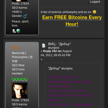
Logged
Posts: 17824
SEO-karma:
A fan of science, philosophy and so on.
+848/-1
Earn FREE Bitcoins Every
Gender:
Peace, sport,
Hour!
love.
ВИЦ - "Добър"
MSL
въпрос
«
Reply #92 on:
August
Философ |
04, 2012, 08:45:43 PM
Philosopher | 哲
»
学家
SEO Mod
"Добър" въпрос
SEO hero
member
Библиотекарка се
приближава до едно малко,
шумно момче:
- Моля те, пази тишина!
Хората около тебе не могат
да четат.
Posts: 17824
- Не могат ли? - подскочило
SEO-karma: