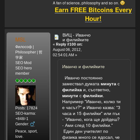
A fan of science, philosophy and so on.
Earn FREE Bitcoins Every
Hour!
ВИЦ - Иванчо
MSL
и филийките
«
Reply #100 on:
Философ |
August 06, 2012,
Philosopher | 哲
02:54:01 AM »
学家
SEO Mod
Иванчо и филийките
SEO hero
member
Иванчо постоянно
замествал думата
минута
с
филийка
и, съответно,
минути
с
филийки
.
Например "Иванчо, колко ти
е часът?" и Иванчо казва: "3
Posts: 17824
часа и 15 филийки" или пък
SEO-karma:
- "Иванчо, кога ще дойдеш?
+848/-1
Gender:
- Ами след 10 филийки."
Един ден учителят по
Peace, sport,
физика много се ядосал, че
love.