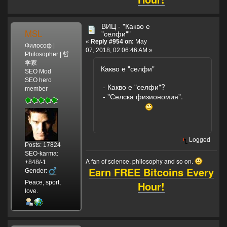
ВИЦ - "Какво е
MSL
"селфи""
«
Reply #954 on:
May
Философ |
07, 2018, 02:06:46 AM »
Philosopher | 哲
学家
Какво е "селфи"
SEO Mod
SEO hero
- Какво е "селфи"?
member
- "Селска физиономия".
Logged
Posts: 17824
SEO-karma:
A fan of science, philosophy and so on.
+848/-1
Earn FREE Bitcoins Every
Gender:
Hour!
Peace, sport,
love.