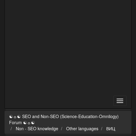
☯☼☯ SEO and Non-SEO (Science-Education-Omnilogy)
Forum ☯☼☯
Non - SEO knowledge
Other languages
ВИЦ