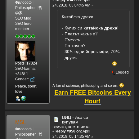
«
Reply #949 on:
April
Философ |
24, 2018, 03:04:45 AM »
Philosopher | 哲
学家
Китайска дреха
SEO Mod
SEO hero
- Купих си
китайска дреха
!
member
- Платът какъв е?
-
Смесен
.
- По-точно?
- 30% едни йероглифи, 70%
- други.
Posts: 17824
SEO-karma:
Logged
+848/-1
Gender:
A fan of science, philosophy and so on.
Peace, sport,
Earn FREE Bitcoins Every
love.
Hour!
ВИЦ - Ако си
MSL
купувам
всичко, което чета
Философ |
«
Reply #950 on:
April
Philosopher | 哲
24, 2018, 05:14:35 AM »