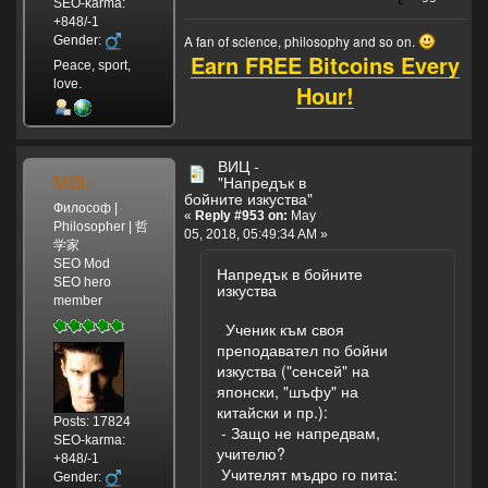
SEO-karma:
+848/-1
A fan of science, philosophy and so on.
Gender:
Earn FREE Bitcoins Every
Peace, sport,
love.
Hour!
ВИЦ -
MSL
"Напредък в
бойните изкуства"
Философ |
«
Reply #953 on:
May
Philosopher | 哲
05, 2018, 05:49:34 AM »
学家
SEO Mod
Напредък в бойните
SEO hero
изкуства
member
Ученик към своя
преподавател по бойни
изкуства ("сенсей" на
японски, "шъфу" на
китайски и пр.):
Posts: 17824
- Защо не напредвам,
SEO-karma:
учителю?
+848/-1
Учителят мъдро го пита:
Gender: