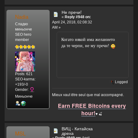
Не пречи!
Nadia
«
Reply #948 on:
April 24, 2018, 02:08:32
Сладко
AM »
миньонче
SEO hero
Когато някой има желанието
member
да те черпи, не му пречи!
Posts: 621
SEO-karma:
Logged
+193/-0
Gender:
Mieux vaut être seul que mal accompagné.
Миньонче
Earn FREE Bitcoins every
hour!
♥️ 🍒
ВИЦ - Китайска
MSL
дреха