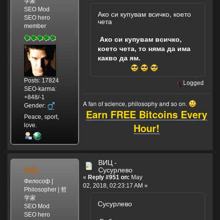
学家
SEO Mod
Ако си купувам всичко, което
SEO hero
чета
member
Ако си купувам всичко,
което чета, то няма да има
какво да ям.
Posts: 17824
Logged
SEO-karma:
+848/-1
A fan of science, philosophy and so on.
Gender:
Earn FREE Bitcoins Every
Peace, sport,
Hour!
love.
ВИЦ -
MSL
Сусурлево
«
Reply #951 on:
May
Философ |
02, 2018, 02:23:17 AM »
Philosopher | 哲
学家
Сусурлево
SEO Mod
SEO hero