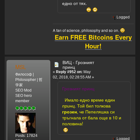
едно от тях.
Logged
A fan of science, philosophy and so on.
Earn FREE Bitcoins Every
Hour!
ВИЦ - Грозният
MSL
принц
«
Reply #952 on:
May
Философ |
02, 2018, 02:28:55 AM »
Philosopher | 哲
学家
Грозният принц
SEO Mod
SEO hero
Имало едно време един
member
принц
. Той бил толкова
грозен
, че Пепеляшка си
тръгнала от бала още в 10 и
половина!
Posts: 17824
Logged