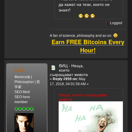
да кажат на тези, които не
знаят!
Logged
A fan of science, philosophy and so on.
Earn FREE Bitcoins Every
Hour!
ВИЦ - Неща,
MSL
които
съкращават живота
Философ |
«
Reply #959 on:
May
Philosopher | 哲
17, 2018, 04:01:56 AM »
学家
SEO Mod
Неща, които съкращават
SEO hero
живота
member