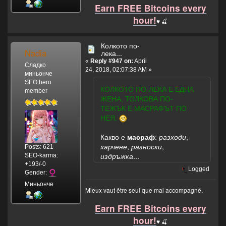
Earn FREE Bitcoins every
hour!
♥️ 🍒
Колкото по-
Nadia
лека...
«
Reply #947 on:
April
Сладко
24, 2018, 02:07:38 AM »
миньонче
SEO hero
КОЛКОТО ПО-ЛЕКА Е ЕДНА
member
ЖЕНА, ТОЛКОВА ПО-
ТЕЖЪК Е МАСРАФЪТ ПО
НЕЯ.
Какво е
масраф
:
разходи
,
харчене
,
разноски
,
Posts: 621
издръжка
...
SEO-karma:
+193/-0
Logged
Gender:
Миньонче
Mieux vaut être seul que mal accompagné.
Earn FREE Bitcoins every
hour!
♥️ 🍒