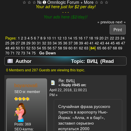
☆ ☆ ☆ № ➊ Omnilogic Forum + More ☆ ☆ ☆
Your ad here just for $2 per day!
- - -
Your ads here ($2/day)!
« previous
next »
Print
Pages:
1
2
3
4
5
6
7
8
9
10
11
12
13
14
15
16
17
18
19
20
21
22
23
24
25
26
27
28
29
30
31
32
33
34
35
36
37
38
39
40
41
42
43
44
45
46
47
48
49
50
51
52
53
54
55
56
57
58
59
60
61
62
63
[
64
]
65
66
67
68
69
70
71
72
73
74
75
Go Down
Author
Topic: ВИЦ (Read
630333 times)
0 Members and 287 Guests are viewing this topic.
Re: ВИЦ
boyanova6
«
Reply #945 on:
April 22, 2018, 11:00:21
SEO sr. member
PM »
Случайная фраза русского
туриста в аэропорту Нью-
Йорка: «Алла, я в бар!»,
заставил серьезно
Posts: 369
испугаться 2000
SEO-karma: