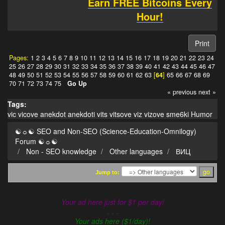
Earn FREE Bitcoins Every
Hour!
Print
Pages:
1
2
3
4
5
6
7
8
9
10
11
12
13
14
15
16
17
18
19
20
21
22
23
24
25
26
27
28
29
30
31
32
33
34
35
36
37
38
39
40
41
42
43
44
45
46
47
48
49
50
51
52
53
54
55
56
57
58
59
60
61
62
63
[
64
]
65
66
67
68
69
70
71
72
73
74
75
Go Up
« previous
next »
Tags:
vic
vicove
anekdot
anekdoti
vits
vitsove
viz
vizove
sme6ki
Humor
☯☼☯ SEO and Non-SEO (Science-Education-Omnilogy)
Forum ☯☼☯
Non - SEO knowledge
Other languages
ВИЦ
Jump to:
Your ad here just for $1 per day!
- - -
Your ads here ($1/day)!