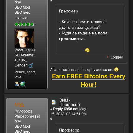
学家
SEO Mod
Грехомер
SEO hero
member
- Какво търсите толкова
дълго в тази църква?
- Чудя се къде е на попа
грехомерът
.
Posts: 17824
SEO-karma:
Logged
+848/-1
Gender:
A fan of science, philosophy and so on.
Peace, sport,
Earn FREE Bitcoins Every
love.
Hour!
ВИЦ -
MSL
Професор
«
Reply #958 on:
May
Философ |
15, 2018, 03:14:51 PM
Philosopher | 哲
»
学家
SEO Mod
Професор
SEO hero