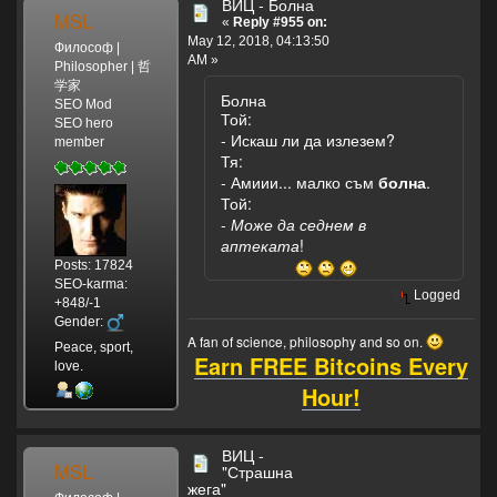
ВИЦ - Болна
MSL
«
Reply #955 on:
May 12, 2018, 04:13:50
Философ |
AM »
Philosopher | 哲
学家
Болна
SEO Mod
Той:
SEO hero
- Искаш ли да излезем?
member
Тя:
- Амиии... малко съм
болна
.
Той:
-
Може да седнем в
аптеката
!
Posts: 17824
SEO-karma:
Logged
+848/-1
Gender:
A fan of science, philosophy and so on.
Peace, sport,
Earn FREE Bitcoins Every
love.
Hour!
ВИЦ -
MSL
"Страшна
жега"