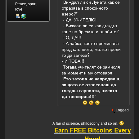
"Виждал ли си Луната как се
Peace, sport,
отразява в спокойното
love.
езеро?"
- ДА, УЧИТЕЛЮ!
- Виждал ли си как дъждът
капе по брезите и върбите?
- О, ДА!!!
- А чайка, която преминава
пред слънцето, малко преди
то да залезе?
- И ТОВА!!!
Тогава учителят се замисля
за момент и му отговаря:
"
Ето затова не напредваш,
защото се отплесваш да
гледаш глупости, вместо
да тренираш!!!
"
Logged
A fan of science, philosophy and so on.
Earn FREE Bitcoins Every
Hour!