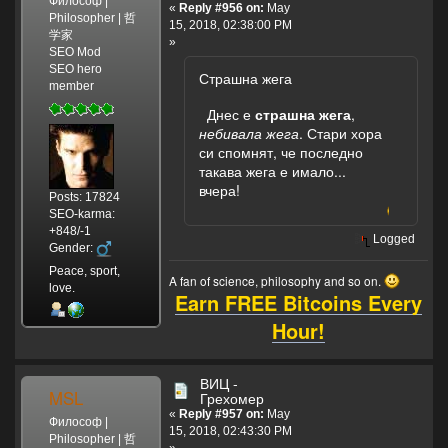
Философ |
«
Reply #956 on:
May
Philosopher | 哲
15, 2018, 02:38:00 PM
学家
»
SEO Mod
SEO hero
Страшна жега
member
Днес е
страшна жега
,
небивала жега
. Стари хора
си спомнят, че последно
такава жега е имало...
вчера!
Posts: 17824
SEO-karma:
+848/-1
Logged
Gender:
Peace, sport,
A fan of science, philosophy and so on.
love.
Earn FREE Bitcoins Every
Hour!
ВИЦ -
MSL
Грехомер
«
Reply #957 on:
May
Философ |
15, 2018, 02:43:30 PM
Philosopher | 哲
»