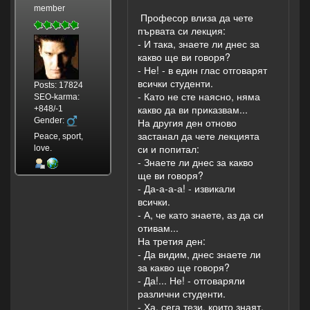
member
Професор влиза да чете
първата си лекция:
- И така, знаете ли днес за
какво ще ви говоря?
- Не! - в един глас отговарят
всички студенти.
Posts: 17824
- Като не сте наясно, няма
SEO-karma:
какво да ви приказвам...
+848/-1
Gender:
На другия ден отново
застанал да чете лекцията
Peace, sport,
си и попитал:
love.
- Знаете ли днес за какво
ще ви говоря?
- Да-а-а-а! - извикали
всички.
- А, че като знаете, аз да си
отивам...
На третия ден:
- Да видим, днес знаете ли
за какво ще говоря?
- Да!... Не! - отговаряли
различни студенти.
- Ха, сега тези, които знаят,