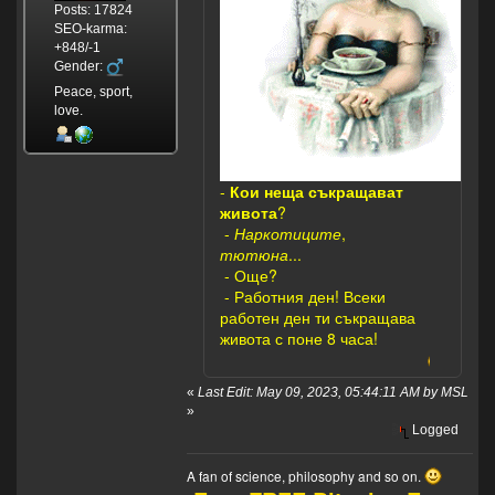
Posts: 17824
SEO-karma:
+848/-1
Gender:
Peace, sport,
love.
-
Кои неща съкращават
живота
?
-
Наркотиците
,
тютюна
...
- Още?
- Работния ден! Всеки
работен ден ти съкращава
живота с поне 8 часа!
«
Last Edit: May 09, 2023, 05:44:11 AM by MSL
»
Logged
A fan of science, philosophy and so on.