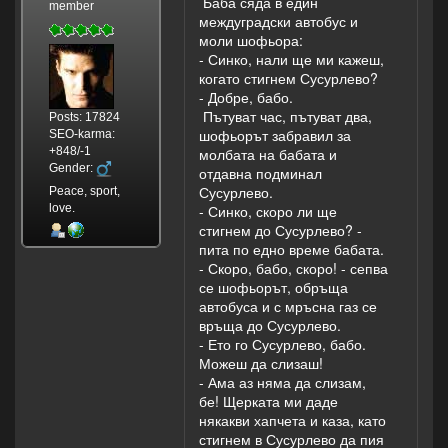
Баба сяда в един
member
междуградски автобус и
моли шофьора:
- Синко, нали ще ми кажеш,
когато стигнем Сусурлево?
- Добре, бабо.
Пътуват час, пътуват два,
Posts: 17824
шофьорът забравил за
SEO-karma:
+848/-1
молбата на бабата и
Gender:
отдавна подминал
Сусурлево.
Peace, sport,
love.
- Синко, скоро ли ще
стигнем до Сусурлево? -
пита по едно време бабата.
- Скоро, бабо, скоро! - сепва
се шофьорът, обръща
автобуса и с мръсна газ се
връща до Сусурлево.
- Ето го Сусурлево, бабо.
Можеш да слизаш!
- Ама аз няма да слизам,
бе! Щерката ми даде
някакви хапчета и каза, като
стигнем в Сусурлево да пия