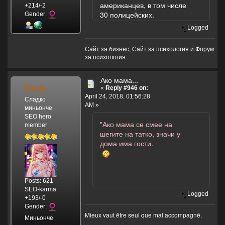
американцев, в том числе
+214/-2
30 полицейских.
Gender:
Logged
Сайт за бизнес
,
Сайт за психология
и
Форум
за психология
Ако мама...
Nadia
«
Reply #946 on:
April 24, 2018, 01:56:28
Сладко
AM »
миньонче
SEO hero
"Ако мама се смее на
member
шегите на татко, значи у
дома има гости.
Posts: 621
SEO-karma:
Logged
+193/-0
Gender:
Mieux vaut être seul que mal accompagné.
Миньонче