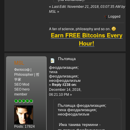
«
Last Edit: November 21, 2018, 03:07:35 AM by
MSL
»
Logged
A fan of science, philosophy and so on.
Earn FREE Bitcoins Every
Hour!
Пълзяща
MSL
феодализация;
Философ |
тиха
Philosopher | 哲
феодализация;
неофеодализъм
学家
SEO Mod
«
Reply #238 on:
SEO hero
December 14, 2018,
member
06:21:10 PM »
Пълзяща феодализация;
тиха феодализация;
неофеодализъм
Има такива термини -
Posts: 17824
пълзяща феодализация
,