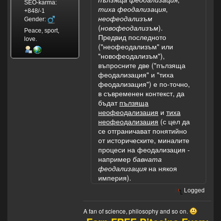
SEO-karma:
тиха феодализация
,
+848/-1
неофеодализъм
Gender:
(
новофеодализъм
).
Peace, sport,
Предвид последното
love.
("неофеодализъм" или
"новофеодализъм"),
въпросните две ("пълзяща
феодализация" и "тиха
феодализация") е по-точно,
в съвременен контекст, да
бъдат
пълзяща
неофеодализация
и
тиха
неофеодализация
(с цел да
се отграничават понятийно
от историческите, миналите
процеси на феодализация -
например
бавната
феодализация
на някоя
империя).
Logged
A fan of science, philosophy and so on.