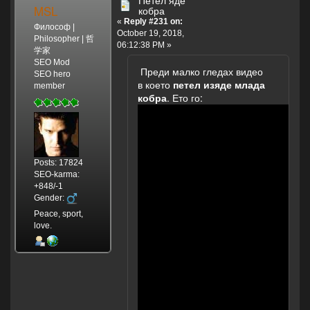
Петел яде
MSL
кобра
«
Reply #231 on:
Философ |
October 19, 2018,
Philosopher | 哲
06:12:38 PM »
学家
SEO Mod
Преди малко гледах видео
SEO hero
в което
петел изяде млада
member
кобра
. Ето го:
Posts: 17824
SEO-karma:
+848/-1
Gender:
Peace, sport,
love.