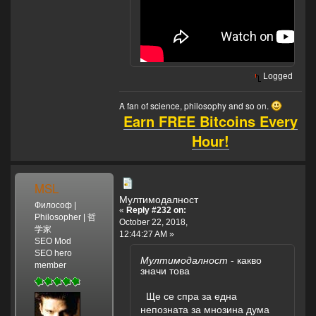
Logged
A fan of science, philosophy and so on.
Earn FREE Bitcoins Every
Hour!
MSL
Мултимодалност
Философ |
«
Reply #232 on:
Philosopher | 哲
October 22, 2018,
学家
12:44:27 AM »
SEO Mod
SEO hero
Мултимодалност
- какво
member
значи това
Ще се спра за една
непозната за мнозина дума