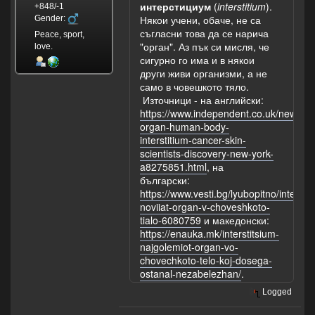
интерстициум
(
interstitium
).
+848/-1
Някои учени, обаче, не са
Gender:
съгласни това да се нарича
Peace, sport,
"орган". Аз пък си мисля, че
love.
сигурно го има и в някои
други живи организми, а не
само в човешкото тяло.
Източници - на английски:
https://www.independent.co.uk/news/he
organ-human-body-
interstitium-cancer-skin-
scientists-discovery-new-york-
a8275851.html
, на
български:
https://www.vesti.bg/lyubopitno/intersti
noviiat-organ-v-choveshkoto-
tialo-6080759
и македонски:
https://enauka.mk/interstitsium-
najgolemiot-organ-vo-
chovechkoto-telo-koj-dosega-
ostanal-nezabelezhan/
.
Logged