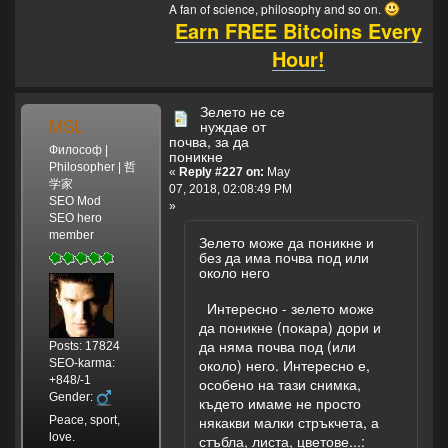
A fan of science, philosophy and so on.
Earn FREE Bitcoins Every
Hour!
Зелето не се
MSL
нуждае от
почва, за да
Философ |
поникне
Philosopher | 哲
«
Reply #227 on:
May
学家
07, 2018, 02:08:49 PM
SEO Mod
»
SEO hero
member
Зелето може да поникне и
без да има почва под или
около него
Интересно - зелето може
да поникне (покара) дори и
да няма почва под (или
Posts: 17824
около) него. Интересно е,
SEO-karma:
+848/-1
особено на тази снимка,
Gender:
където имаме не просто
някакви малки стръкчета, а
Peace, sport,
love.
стъбла, листа, цветове...: