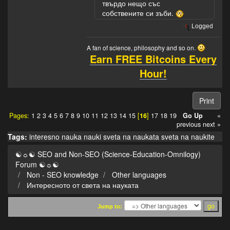
твърдо нещо със
собствените си зъби.
Logged
A fan of science, philosophy and so on.
Earn FREE Bitcoins Every
Hour!
Print
Pages:
1
2
3
4
5
6
7
8
9
10
11
12
13
14
15
[
16
]
17
18
19
Go Up
«
previous
next »
Tags:
interesno
nauka
nauki
sveta na naukata
sveta na naukite
☯☼☯ SEO and Non-SEO (Science-Education-Omnilogy)
Forum ☯☼☯
Non - SEO knowledge
Other languages
Интересното от света на науката
Jump to: