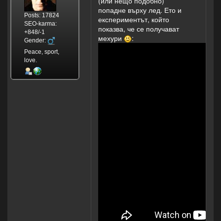
(или нещо подобно)
попадне върху лед. Ето и
Posts: 17824
експериментът, който
SEO-karma:
показва, че се получават
+848/-1
мехури
:
Gender:
Peace, sport,
love.