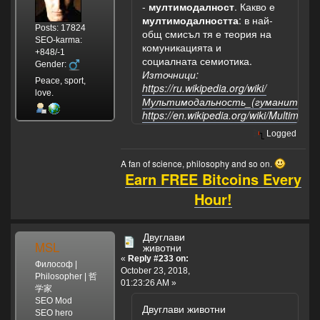
-
мултимодалност
. Какво е
мултимодалността
: в най-
Posts: 17824
общ смисъл тя е теория на
SEO-karma:
комуникацията и
+848/-1
социалната семиотика.
Gender:
Източници:
Peace, sport,
https://ru.wikipedia.org/wiki/
love.
Мультимодальность_(гуманитарны
https://en.wikipedia.org/wiki/Multimodali
Logged
A fan of science, philosophy and so on.
Earn FREE Bitcoins Every
Hour!
Двуглави
MSL
животни
«
Reply #233 on:
Философ |
October 23, 2018,
Philosopher | 哲
01:23:26 AM »
学家
SEO Mod
Двуглави животни
SEO hero