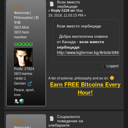
Кози вместо
MSL
хербициди
«
Reply #229 on:
May
Философ |
19, 2018, 11:03:15 PM »
Philosopher | 哲
学家
Кози вместо хербициди
SEO Mod
SEO hero
Добра екологична новина
member
от Канада -
кози вместо
хербициди
:
http://www.bgfermer.bg/Article/6869176
Logged
Posts: 17824
SEO-karma:
A fan of science, philosophy and so on.
+848/-1
Earn FREE Bitcoins Every
Gender:
Hour!
Peace, sport,
love.
Социалното
MSL
поведение на
хлебарките
Философ |