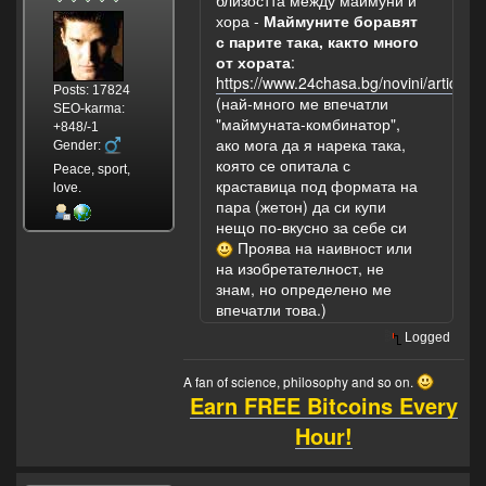
хора -
Маймуните боравят
с парите така, както много
от хората
:
https://www.24chasa.bg/novini/article/
Posts: 17824
(най-много ме впечатли
SEO-karma:
"маймуната-комбинатор",
+848/-1
ако мога да я нарека така,
Gender:
която се опитала с
Peace, sport,
краставица под формата на
love.
пара (жетон) да си купи
нещо по-вкусно за себе си
Проява на наивност или
на изобретателност, не
знам, но определено ме
впечатли това.)
Logged
A fan of science, philosophy and so on.
Earn FREE Bitcoins Every
Hour!