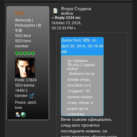
Втора Студена
MSL
война
«
Reply #234 on:
Философ |
October 23, 2018,
Philosopher | 哲
05:10:33 PM »
学家
SEO Mod
Quote from: MSL on
SEO hero
April 29, 2014, 02:19:49
member
AM
За термина
"Втора Студена
война"
Войните не са
хубаво нещо,
Posts: 17824
пък било то и
SEO-karma:
"студени". От
+848/-1
Gender:
научна гледна
точка, обаче, е
Peace, sport,
редно да се
love.
отбележи
Вече съвсем официално,
наличието на
след като прочетох
едно ново
последните новини, си
понятие, които
затвърждавам убеждението,