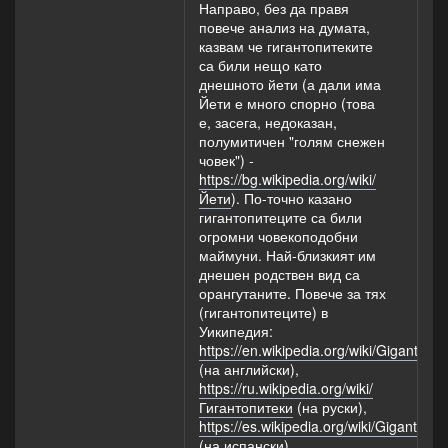
Направо, без да правя
повече анализ на думата,
казвам че гигантопитеките
са били нещо като
днешното йети (а дали има
Йети е много спорно (това
е, засега, недоказан,
полумитичен "голям снежен
човек") -
https://bg.wikipedia.org/wiki/
Йети
). По-точно казано
гигантопитеците са били
огромни човекоподобни
маймуни. Най-близкият им
днешен родствен вид са
орангутаните. Повече за тях
(гигантопитеците) в
Уикипедия:
https://en.wikipedia.org/wiki/Gigantopit
(на английски),
https://ru.wikipedia.org/wiki/
Гигантопитеки
(на руски),
https://es.wikipedia.org/wiki/Gigantopit
(на испански).