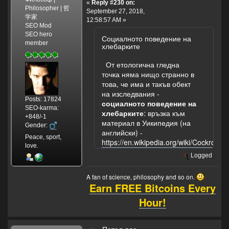
«
Reply #230 on:
Philosopher | 哲
September 27, 2018,
学家
12:58:57 AM »
SEO Mod
SEO hero
Социалното поведение на
member
хлебарките
От етологична гледна
точка няма нищо странно в
това, че има и такъв обект
на изследвания -
Posts: 17824
социалното поведение на
SEO-karma:
хлебарките
: връзка към
+848/-1
материал в Уикипедия (на
Gender:
английски) -
Peace, sport,
https://en.wikipedia.org/wiki/Cockroac
love.
Logged
A fan of science, philosophy and so on.
Earn FREE Bitcoins Every
Hour!