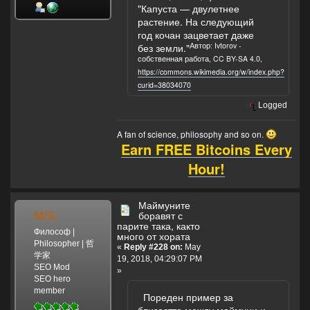
"Капуста — двулетнее
растение. На следующий
год кочан зацветает даже
Автор: Ivtorov -
без земли."
собственная работа, CC BY-SA 4.0,
https://commons.wikimedia.org/w/index.php?
curid=38034070
Logged
A fan of science, philosophy and so on.
Earn FREE Bitcoins Every
Hour!
Маймуните
MSL
боравят с
парите така, както
Философ |
много от хората
Philosopher | 哲
«
Reply #228 on:
May
学家
19, 2018, 04:29:07 PM
SEO Mod
»
SEO hero
member
Пореден пример за
близостта между маймуни и