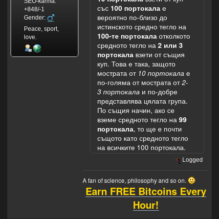
SEO-karma:
със
100 портокала
е
+848/-1
вероятно по-близо до
Gender:
истинското средно тегло на
Peace, sport,
100-те портокала
отколкото
love.
средното тегло на
2 или 3
портокала
взети от същия
куп. Това е така, защото
мострата от
10 портокала
е
по-голяма от мострата от
2-
3 портокала
и по-добре
представлява цялата група.
По същия начин, ако се
вземе средното тегло на
99
портокала
, то ще е почти
същото като средното тегло
на всичките 100 портокала.
Logged
A fan of science, philosophy and so on.
Earn FREE Bitcoins Every
Hour!