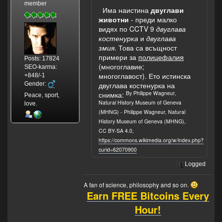
member
Има наистина
двуглави
животни
- преди малко
видях по CCTV 9
двуглава
костенурка
и
двуглава
змия
. Това са всъщност
примери за
полицефалия
Posts: 17824
(многоглавие;
SEO-karma:
многоглавост). Ето истинска
+848/-1
Gender:
двуглава костенурка на
By Philippe Wagneur,
снимка:
Peace, sport,
Natural History Museum of Geneva
love.
(MHNG) - Philippe Wagneur, Natural
History Museum of Geneva (MHNG),
CC BY-SA 4.0,
https://commons.wikimedia.org/w/index.php?
curid=62070900
Logged
A fan of science, philosophy and so on.
Earn FREE Bitcoins Every
Hour!