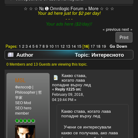
☆ ☆ ☆ № ➊ Omnilogic Forum + More ☆ ☆ ☆
Your ad here just for $2 per day!
- - -
Your ads here ($2/day)!
« previous
next »
Print
Pages:
1
2
3
4
5
6
7
8
9
10
11
12
13
14
15
[
16
]
17
18
19
Go Down
Author
Topic: Интересното
от света на науката (Read 172604 times)
0 Members and 13 Guests are viewing this topic.
Какво става,
MSL
когато лава
попадне върху лед
Философ |
«
Reply #225 on:
Philosopher | 哲
February 09, 2018,
学家
04:19:44 PM »
SEO Mod
SEO hero
Какво става, когато лава
member
попадне върху лед
Учени се интересували
какво се получава, ако лава