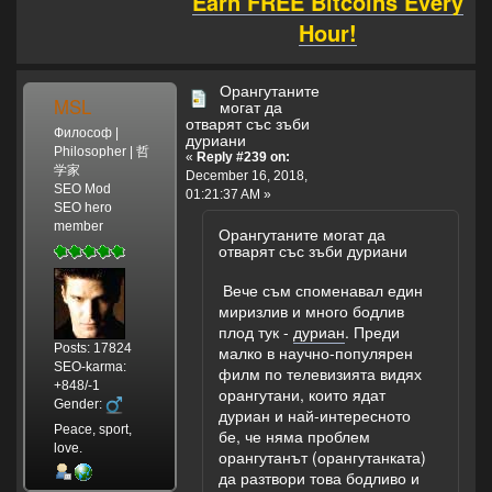
Earn FREE Bitcoins Every
Hour!
Орангутаните
MSL
могат да
отварят със зъби
Философ |
дуриани
Philosopher | 哲
«
Reply #239 on:
学家
December 16, 2018,
SEO Mod
01:21:37 AM »
SEO hero
member
Орангутаните могат да
отварят със зъби дуриани
Вече съм споменавал един
миризлив и много бодлив
плод тук -
дуриан
. Преди
Posts: 17824
малко в научно-популярен
SEO-karma:
филм по телевизията видях
+848/-1
орангутани, които ядат
Gender:
дуриан и най-интересното
Peace, sport,
бе, че няма проблем
love.
орангутанът (орангутанката)
да разтвори това бодливо и