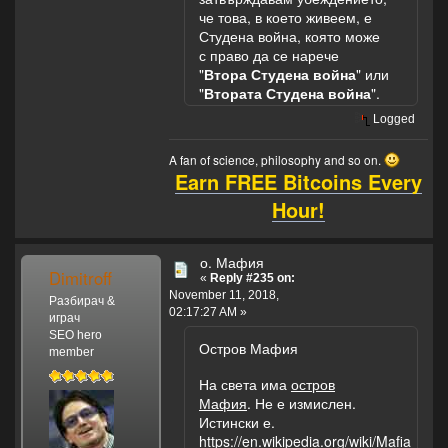
отразява
че това, в което живеем, е
сегашната
Студена война, която може
геополитическа
с право да се нарече
обстановка до
"
Втора Студена война
" или
голяма степен, а
"
Втората Студена война
".
то е "
Втората
Студена война
":
Logged
https://www.google.com/#new
A fan of science, philosophy and so on.
Earn FREE Bitcoins Every
Hour!
о. Мафия
Dimitroff
«
Reply #235 on:
November 11, 2018,
Разбирач &
02:17:27 AM »
играч
SEO hero
Остров Мафия
member
На света има
остров
Мафия
. Не е измислен.
Истински е.
https://en.wikipedia.org/wiki/Mafia_Isla