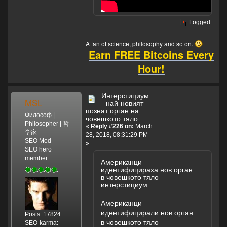
Logged
A fan of science, philosophy and so on.
Earn FREE Bitcoins Every
Hour!
Интерстициум
MSL
- най-новият
познат орган на
Философ |
човешкото тяло
Philosopher | 哲
«
Reply #226 on:
March
学家
28, 2018, 08:31:29 PM
SEO Mod
»
SEO hero
member
Американци
идентифицираха нов орган
в човешкото тяло -
интерстициум
Американци
идентифицирали нов орган
Posts: 17824
в човешкото тяло -
SEO-karma: