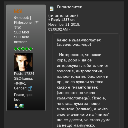
Гигантопитек
MSL
(гигантопитеци)
Философ |
«
Reply #237 on:
Philosopher | 哲
November 21, 2018,
学家
03:06:02 AM »
SEO Mod
SEO hero
Какво е
гигантопитек
member
(
гигантопитеци
)
Интересно е, че някои
хора, дори и да се
интересуват любителски от
зоология, антропология,
Posts: 17824
палеонтология, биология и
SEO-karma:
пр., не са чували за това
+848/-1
какво е
гигантопитек
Gender:
(множествено число -
Peace, sport,
гигантопитеци
). Ясно е,
love.
че става дума за нещо
гигантско (голямо), а който
знае значението на "-питек",
ще се досети, че става дума
за нещо маймунско.