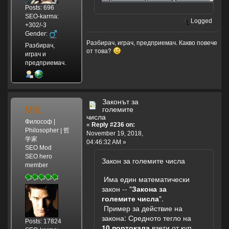
Posts: 696
SEO-karma:
Logged
+302/-3
Gender:
Разбирач, играч, предприемач. Какво повече
Разбирач,
от това?
играч и
предприемач.
Законът за
MSL
големите
числа
Философ |
«
Reply #236 on:
Philosopher | 哲
November 19, 2018,
学家
04:46:32 AM »
SEO Mod
SEO hero
Закон за големите числа
member
Има един математически
закон -- "
Закона за
големите числа
".
Пример за действие на
закона: Средното тегло на
Posts: 17824
10 портокала
взети от куп