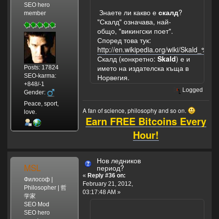
SEO hero
Знаете ли какво е
скалд
?
member
"Скалд" означава, най-
общо, "викингски поет".
Според това тук:
http://en.wikipedia.org/wiki/Skald_%2
Скалд (конкретно:
Skald
) е и
името на издателска къща в
Posts: 17824
SEO-karma:
Норвегия.
+848/-1
Logged
Gender:
Peace, sport,
A fan of science, philosophy and so on.
love.
Earn FREE Bitcoins Every
Hour!
Нов ледников
MSL
период?
«
Reply #36 on:
Философ |
February 21, 2012,
Philosopher | 哲
03:17:48 AM »
学家
SEO Mod
SEO hero