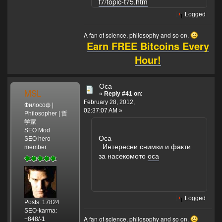
f7/topic-t75.htm
Logged
A fan of science, philosophy and so on.
Earn FREE Bitcoins Every
Hour!
Оса
MSL
«
Reply #41 on:
February 28, 2012,
Философ |
02:37:07 AM »
Philosopher | 哲
学家
SEO Mod
Оса
SEO hero
Интересни снимки и факти
member
за насекомото
оса
Logged
Posts: 17824
SEO-karma:
A fan of science, philosophy and so on.
+848/-1