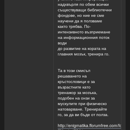
надхвърля по обем всички
съществуващи библиотечни
фондове, но ние не сме
научени да я ползваме
както трябва. По-
интензивното възприемане
на информационния поток
води
до развитие на кората на
главния мозък, тренира го.
Та в този смисъл
решаването на
кръстословици е за
възрастните като
тренажор за мозъка,
подобен на онзи за
мускулите при физическо
натоварване. Тренирайте
го, за да ви бъде от полза.
http://enigmatika.fforumfree.com/forum