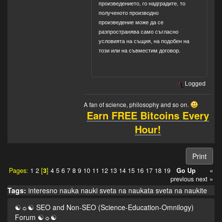
произведението, го надградите, то
полученото производно
произведение може да се
разпространява само съгласно
условията на същия, на подобен на
този или на съвместим договор.
Logged
A fan of science, philosophy and so on.
Earn FREE Bitcoins Every
Hour!
Print
Pages:
1
2
[
3
]
4
5
6
7
8
9
10
11
12
13
14
15
16
17
18
19
Go Up
«
previous
next »
Tags:
interesno
nauka
nauki
sveta na naukata
sveta na naukite
☯☼☯ SEO and Non-SEO (Science-Education-Omnilogy)
Forum ☯☼☯