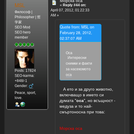
Морска оса
MSL
«
Reply #44 on:
April 07, 2012, 01:22:33
Философ |
AM »
Philosopher | 哲
学家
Quote from: MSL on
SEO Mod
February 28, 2012,
SEO hero
member
02:37:07 AM
Оса
Интересни
снимки и факти
за насекомото
Posts: 17824
оса
SEO-karma:
+848/-1
Gender:
А ето и за друго животно,
Peace, sport,
включващо в името си
love.
думата "
оса
", но всъщност -
медуза и то най-
смъртоносна при това:
Морска оса