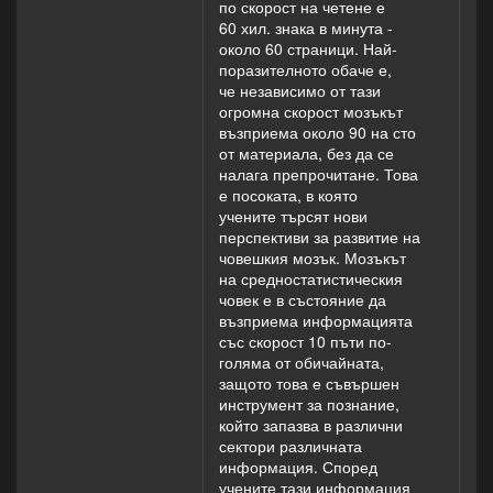
по скорост на четене е
60 хил. знака в минута -
около 60 страници. Най-
поразителното обаче е,
че независимо от тази
огромна скорост мозъкът
възприема около 90 на сто
от материала, без да се
налага препрочитане. Това
е посоката, в която
учените търсят нови
перспективи за развитие на
човешкия мозък. Мозъкът
на средностатистическия
човек е в състояние да
възприема информацията
със скорост 10 пъти по-
голяма от обичайната,
защото това е съвършен
инструмент за познание,
който запазва в различни
сектори различната
информация. Според
учените тази информация