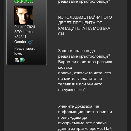
решаваме кръстословици?
ИЗПОЛЗВАМЕ НАЙ-МНОГО
ДЕСЕТ ПРОЦЕНТА ОТ
Posts: 17824
КАПАЦИТЕТА НА МОЗЪКА
SEO-karma:
СИ
+848/-1
Gender:
Peace, sport,
Защо е полезно да
love.
решаваме кръстословици?
Вярно ли е, че това развива
мозъка
повече, отколкото четенето
на книги, гледането на
телевизия или ученето
на чужд език?
Учените доказаха, че
информационният взрив ни
принуждава да
възприемаме все повече
данни за кратко време. Най-