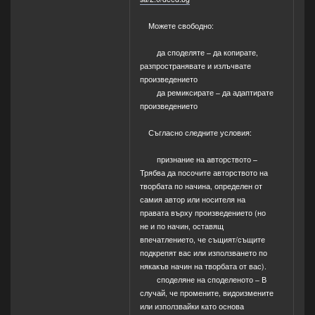
Можете свободно:
да споделяте – да копирате,
разпространявате и излъчвате
произведението
да ремиксирате – да адаптирате
произведението
Съгласно следните условия:
признание на авторството –
Трябва да посочите авторството на
творбата по начина, определен от
самия автор или носителя на
правата върху произведението (но
не и по начин, оставящ
впечатлението, че същият/същите
подкрепят вас или използването по
някакъв начин на творбата от вас).
споделяне на споделеното – В
случай, че промените, видоизмените
или използвайки като основа