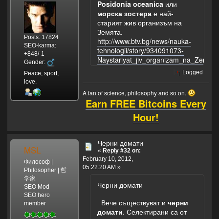
Posidonia oceanica
или
морска зостера
е най-
старият жив организъм на
Земята.
Posts: 17824
http://www.btv.bg/news/nauka-
SEO-karma:
tehnologii/story/934091073-
+848/-1
Naystariyat_jiv_organizam_na_Zemyat
Gender:
Logged
Peace, sport,
love.
A fan of science, philosophy and so on.
Earn FREE Bitcoins Every
Hour!
Черни домати
MSL
«
Reply #32 on:
February 10, 2012,
Философ |
05:22:20 AM »
Philosopher | 哲
学家
Черни домати
SEO Mod
SEO hero
Вече съществуват и
черни
member
домати
. Селектирани са от