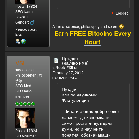
Posts: 17824
SEO-karma:
Logged
+848/-1
Gender:
A fan of science, philosophy and so on.
Peace, sport,
Earn FREE Bitcoins Every
love.
Hour!
Пръдня
MSL
(научно име)
«
Reply #39 on:
Философ |
February 27, 2012,
Philosopher | 哲
04:06:03 PM »
学家
SEO Mod
Пръдня
SEO hero
или по научному:
member
Флатуленция
Винаги е било добре човек
да може да използва не
само простите, вулгарни
думи, но и научните
Posts: 17824
понятия, обозначаващи
SEO-karma: