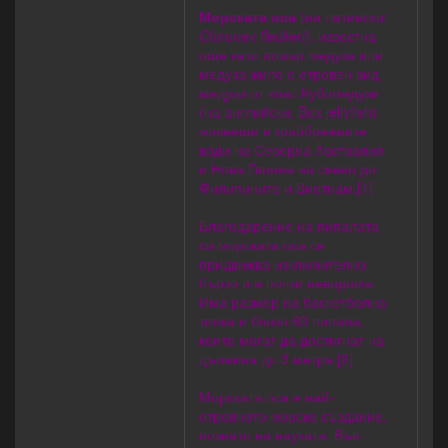
Морската оса
(на латински:
Chironex fleckeri
), известна
още като пожар медуза или
медуза жило е отровен вид
медузи от клас Кубомедузи
(на английски: Box jellyfish)
живеещи в крайбрежните
води на Северна Австралия
и Нова Гвинея на север до
Филипините и Виетнам.[1]
Благодарение на пипалата
си морската оса се
придвижва изключително
бързо и е почти невидима.
Има размер на баскетболна
топка и близо 60 пипала,
които могат да достигнат на
дължина до 3 метра.[2]
Морската оса е най-
отровното морско създание,
познато на науката. Във