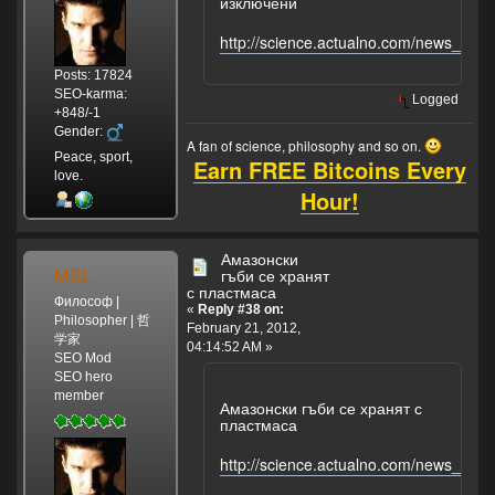
изключени
http://science.actualno.com/news_378
Posts: 17824
SEO-karma:
Logged
+848/-1
Gender:
A fan of science, philosophy and so on.
Peace, sport,
Earn FREE Bitcoins Every
love.
Hour!
Амазонски
MSL
гъби се хранят
с пластмаса
Философ |
«
Reply #38 on:
Philosopher | 哲
February 21, 2012,
学家
04:14:52 AM »
SEO Mod
SEO hero
member
Амазонски гъби се хранят с
пластмаса
http://science.actualno.com/news_377