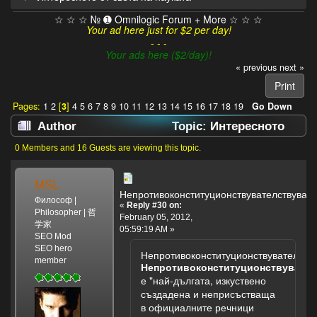
☆ ☆ ☆ № ➊ Omnilogic Forum + More ☆ ☆ ☆
Your ad here just for $2 per day!
- - -
Your ads here ($2/day)!
« previous
next »
Print
Pages:
1
2
[
3
]
4
5
6
7
8
9
10
11
12
13
14
15
16
17
18
19
Go Down
Author
Topic: Интересното
от света на науката (Read 172617 times)
0 Members and 16 Guests are viewing this topic.
MSL
Непротивоконституционствувателствувай
Философ |
«
Reply #30 on:
Philosopher | 哲
February 05, 2012,
学家
05:59:19 AM »
SEO Mod
SEO hero
Непротивоконституционствувателств
member
Непротивоконституционствувател
е "най-дългата, изкуствено
създадена и неприсъстваща
в официалните речници