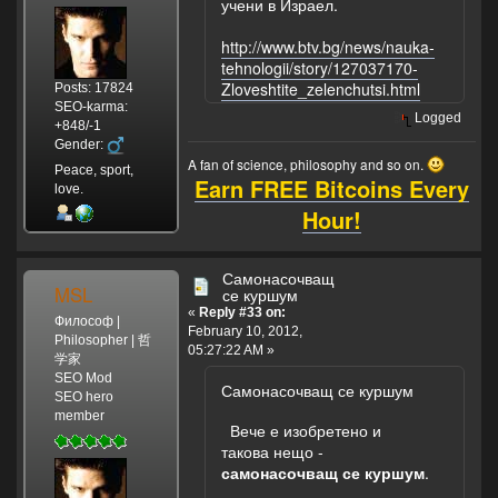
учени в Израел.
http://www.btv.bg/news/nauka-
tehnologii/story/127037170-
Zloveshtite_zelenchutsi.html
Posts: 17824
SEO-karma:
Logged
+848/-1
Gender:
A fan of science, philosophy and so on.
Peace, sport,
Earn FREE Bitcoins Every
love.
Hour!
Самонасочващ
MSL
се куршум
«
Reply #33 on:
Философ |
February 10, 2012,
Philosopher | 哲
05:27:22 AM »
学家
SEO Mod
Самонасочващ се куршум
SEO hero
member
Вече е изобретено и
такова нещо -
самонасочващ се куршум
.