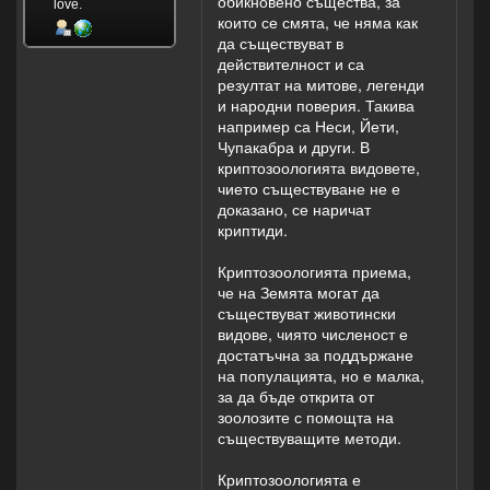
обикновено същества, за
love.
които се смята, че няма как
да съществуват в
действителност и са
резултат на митове, легенди
и народни поверия. Такива
например са Неси, Йети,
Чупакабра и други. В
криптозоологията видовете,
чието съществуване не е
доказано, се наричат
криптиди.
Криптозоологията приема,
че на Земята могат да
съществуват животински
видове, чиято численост е
достатъчна за поддържане
на популацията, но е малка,
за да бъде открита от
зоолозите с помощта на
съществуващите методи.
Криптозоологията е