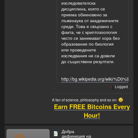
изследователска
дисциплина, която се
приема обикновено за
лъженаука от академичните
среди. Това е свързано с
факта, че с криптозоология
често се занимават хора без
образование по биология
или проведените
изследвания не са довели
до съществени резултати.
http://bg.wikipedia.org/wiki
Logged
A fan of science, philosophy and so on.
Earn FREE Bitcoins Every
Hour!
Добра
MSL
дефиниция на