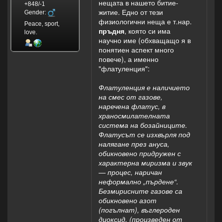
нещата в нашето битие-
+848/-1
житие. Едно от тези
Gender:
физиологични неща е т.нар.
Peace, sport,
пръдня
, която си има
love.
научно име (обхващащо я в
понятиен аспект много
повече), а именно
"флатуленция":
Флатуленция е наличието
на смес от газове,
наречена флатус, в
храносмилателната
система на бозайниците.
Флатусът се изхвърля под
налягане през ануса,
обикновено придружен с
характерна миризма и звук
— процес, наричан
неформално „пърдене“.
Безмирисните газове са
обикновено азот
(погълнат), въглероден
диоксид, (произведен от