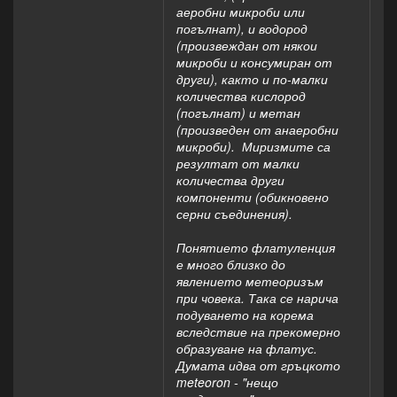
аеробни микроби или
погълнат), и водород
(произвеждан от някои
микроби и консумиран от
други), както и по-малки
количества кислород
(погълнат) и метан
(произведен от анаеробни
микроби). Миризмите са
резултат от малки
количества други
компоненти (обикновено
серни съединения).
Понятието флатуленция
е много близко до
явлението метеоризъм
при човека. Така се нарича
подуването на корема
вследствие на прекомерно
образуване на флатус.
Думата идва от гръцкото
meteoron - "нещо