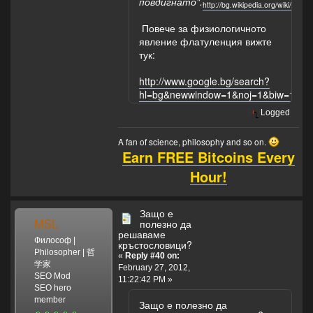
повдигнато".
http://bg.wikipedia.org/
Повече за физиологичното
явление флатуленция вижте
тук:
http://www.google.bg/search?
hl=bg&newwindow=1&noj=1&biw=
Logged
A fan of science, philosophy and so on.
Earn FREE Bitcoins Every
Hour!
Защо е
MSL
полезно да
решаваме
Философ |
кръстословици?
Philosopher | 哲
«
Reply #40 on:
学家
February 27, 2012,
SEO Mod
11:22:42 PM »
SEO hero
member
Защо е полезно да