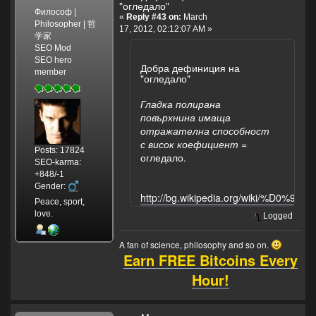
"огледало"
Философ |
«
Reply #43 on:
March
Philosopher | 哲
17, 2012, 02:12:07 AM »
学家
SEO Mod
SEO hero
Добра дефиниция на
member
"огледало"
Гладка полирана
повърхнина имаща
отражателна способност
с висок коефициент
=
Posts: 17824
огледало.
SEO-karma:
+848/-1
Gender:
http://bg.wikipedia.org/wiki/
Peace, sport,
love.
Logged
A fan of science, philosophy and so on.
Earn FREE Bitcoins Every
Hour!