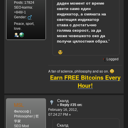
даден момент от време
Posts: 17824
SEO-karma:
свети само един
+848/-1
индикатор, а смяната на
Gender:
светещия индикатор
Peace, sport,
става с достатъчно
love.
голяма скорост, за да
може човешкото око да
получи цялостния образ.
"
Logged
A fan of science, philosophy and so on.
Earn FREE Bitcoins Every
Hour!
Скалд
MSL
«
Reply #35 on:
February 16, 2012,
Философ |
07:24:27 PM »
Philosopher | 哲
学家
Скалд
SEO Mod