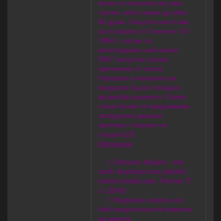
всяко от пипалата му има
токсин, който може да убие
60 души. Смъртта настъпва
за по-малко от 5 минути. От
1884 г. насам са
регистрирани най-малко
5567 смъртни случая,
причинени от осата.
Отровата в пипалата на
медузата бързо попада в
кръвообръщението. Освен
силни болки тя предизвиква
затруднено дишане,
аритмия, спиране на
сърцето.[3]
Източници
↑ Chironex fleckeri – the
north Australian box-jellyfish.
marine-medic.com, Fenner, P.
J. (2000)
↑ Медузата морска оса
Най-смъртоносните животни
на земята