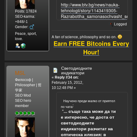
http://www.btv.bg/news/nauka-
tehnologii/story/1143419305-
Posts: 17824
Razrabotiha_samonasochvasht_se_ku
SEO-karma:
+848/-1
Logged
Gender:
Peace, sport,
A fan of science, philosophy and so on.
love.
Earn FREE Bitcoins Every
Hour!
Светодиодните
MSL
индикатори
«
Reply #34 on:
Философ |
February 15, 2012,
Philosopher | 哲
10:12:48 PM »
学家
SEO Mod
Научено преди малко от приятел
SEO hero
:
member
по чата
"
... също така може да ти
е интересно, че доста от
светодиодните
индикатори разчитат на
оптическа илюзия: в