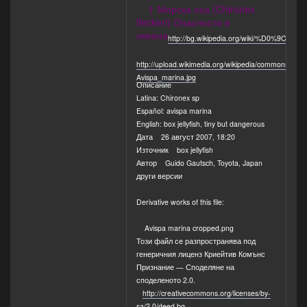
↑ Морска оса (Chironex
fleckeri) Опасности в
океана
http://bg.wikipedia.org/wiki/%D
http://upload.wikimedia.org/wikipedia/commons/thu
Avispa_marina.jpg
Описание
Latina: Chironex sp
Español: avispa marina
English: box jellyfish, tiny but dangerous
Дата 26 август 2007, 18:20
Източник box jellyfish
Автор Guido Gautsch, Toyota, Japan
други версии
Derivative works of this file:
Avispa marina cropped.png
Този файл се разпространява под
генеричния лиценз Криейтив Комънс
Признание — Споделяне на
споделеното 2.0.
http://creativecommons.org/licenses/by-
sa/2.0/deed.bg