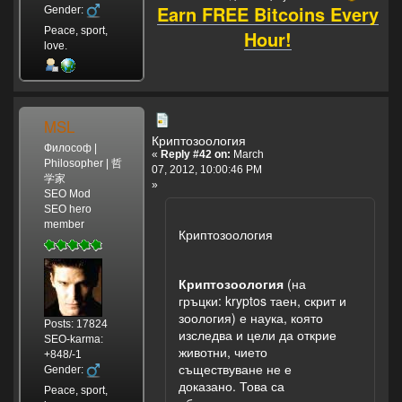
Earn FREE Bitcoins Every
Gender:
Peace, sport,
Hour!
love.
MSL
Криптозоология
Философ |
«
Reply #42 on:
March
Philosopher | 哲
07, 2012, 10:00:46 PM
学家
»
SEO Mod
SEO hero
member
Криптозоология
Криптозоология
(на
гръцки: kryptos таен, скрит и
зоология) е наука, която
Posts: 17824
изследва и цели да открие
SEO-karma:
животни, чието
+848/-1
съществуване не е
Gender:
доказано. Това са
Peace, sport,