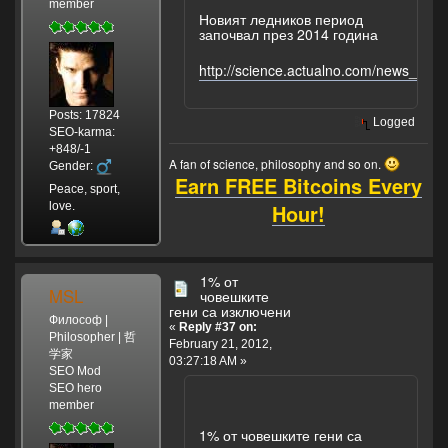
member
Новият ледников период
започвал през 2014 година
http://science.actualno.com/news_378
Posts: 17824
Logged
SEO-karma:
+848/-1
A fan of science, philosophy and so on.
Gender:
Earn FREE Bitcoins Every
Peace, sport,
Hour!
love.
1% от
MSL
човешките
гени са изключени
Философ |
«
Reply #37 on:
Philosopher | 哲
February 21, 2012,
学家
03:27:18 AM »
SEO Mod
SEO hero
member
1% от човешките гени са