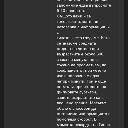
запомняме едва въпросните
5-10 процента.
Същото важи и за
телевизията, която ни
натоварва с информация, и
с
киното, което гледаме. Като
се знае, че средната
скорост на четене при
възрастните е около 600
знака на минута, не е
трудно да пресметнем, че
коефициентът при четене
час и половина е едва
четири минути. Той е още
по-малък при четенето на
филмовите субтитри,
защото възрастните са с
влошено зрение. Мозъкът
обаче е способен да
възприема информацията с
по-голяма скорост. В
момента рекордът на Гинес