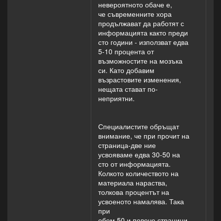
невероятното обаче е,
че съвременните хора
продължават да работят с
информацията както преди
сто години - използват едва
5-10 процента от
възможностите на мозъка
си. Като добавим
възрастовите изменения,
нещата стават по-
неприятни.
Специалистите обръщат
внимание, че при прочит на
страница-две ние
усвояваме едва 30-50 на
сто от информацията.
Колкото количеството на
материала нараства,
толкова процентът на
усвоеното намалява. Така
при
обем 50 и повече страници