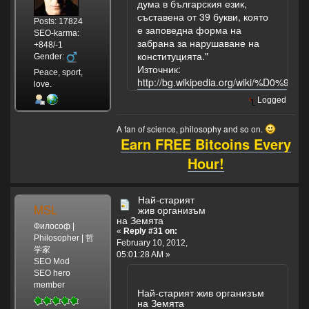
дума в българския език,
съставена от 39 букви, която
Posts: 17824
е заповедна форма на
SEO-karma:
забрана за нарушаване на
+848/-1
конституцията."
Gender:
Източник:
Peace, sport,
http://bg.wikipedia.org/wiki
love.
Logged
A fan of science, philosophy and so on.
Earn FREE Bitcoins Every
Hour!
Най-старият
MSL
жив организъм
на Земята
Философ |
«
Reply #31 on:
Philosopher | 哲
February 10, 2012,
学家
05:01:28 AM »
SEO Mod
SEO hero
member
Най-старият жив организъм
на Земята