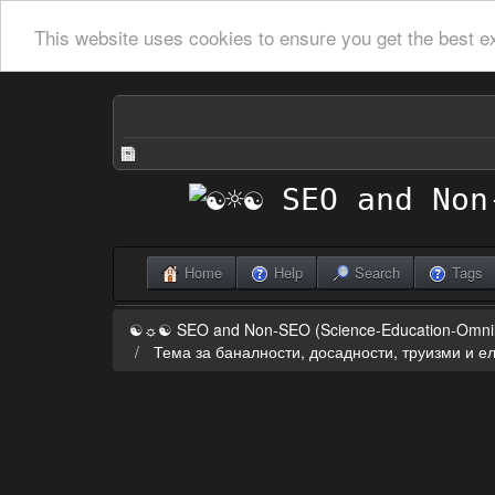
This website uses cookies to ensure you get the best e
Home
Help
Search
Tags
☯☼☯ SEO and Non-SEO (Science-Education-Omn
Тема за баналности, досадности, труизми и 