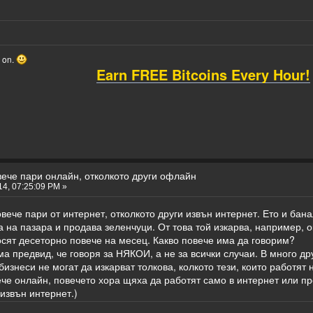
o on.
Earn FREE Bitcoins Every Hour!
вече пари онлайн, отколкото други офлайн
4, 07:25:09 PM »
вече пари от интернет, отколкото други извън интернет. Ето и ба
 на пазара и продава зеленчуци. От това той изкарва, например, 
осят десеторно повече на месец. Какво повече има да говорим?
ма предвид, че говоря за НЯКОИ, а не за всички случаи. В много др
бизнеси не могат да изкарват толкова, колкото тези, които работят
ече онлайн, повечето хора щяха да работят само в интернет или пр
извън интернет.)