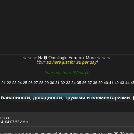
☆ ☆ ☆ № ➊ Omnilogic Forum + More ☆ ☆ ☆
Your ad here just for $2 per day!
- - -
Your ads here ($2/day)!
0
21
22
23
24
25
26
27
28
29
30
31
32
33
34
35
36
37
38
39
40
41
42
43
44
4
а баналности, досадности, труизми и елементаризми (
чезват
4, 04:07:53 AM »
чезват, изумително направо! Например днес поне около 20-30 стар