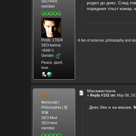
SEO hero
родил до днес. След тов
member
поредния тлъст комар, к
A fan of science, philosophy and s
Posts: 17824
SEO-karma:
+848/-1
Gender:
Peace, sport,
love.
Масажистката
MSL
«
Reply #152 on:
May 08, 201
Философ |
Днес бях и на
масаж
.
Philosopher | 哲
学家
SEO Mod
SEO hero
member