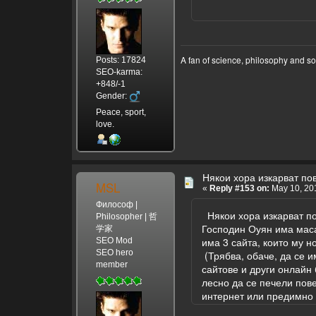
A fan of science, philosophy and s
Posts: 17824
SEO-karma:
+848/-1
Gender:
Peace, sport,
love.
Някои хора изкарват по
MSL
«
Reply #153 on:
May 10, 201
Философ |
Някои хора изкарват по
Philosopher | 哲
Господин Оуян има маса
学家
има 3 сайта, които му н
SEO Mod
SEO hero
(Трябва, обаче, да се и
member
сайтове и други онлайн 
лесно да се печели пов
интернет или предимно 