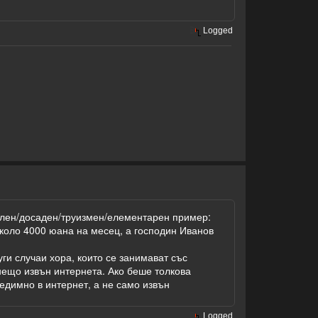
Logged
нален/досаден/труизмен/елементарен пример:
около 4000 юана на месец, а господин Иванов
уги случаи хора, които се занимават със
 нещо извън интернета. Ако беше толкова
едимно в интернет, а не само извън
Logged