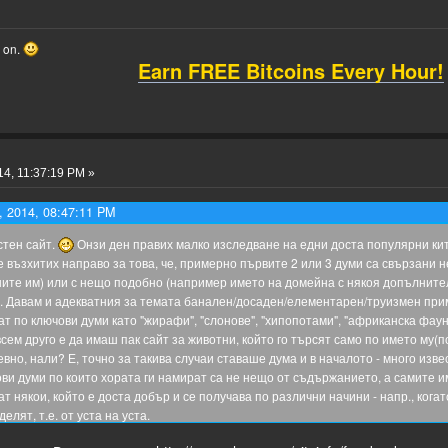
o on.
Earn FREE Bitcoins Every Hour!
4, 11:37:19 PM »
, 2014, 08:47:11 PM
стен сайт.
Онзи ден правих малко изследване на едни доста популярни кит
е възхитих направо за това, че, примерно първите 2 или 3 думи са свързани 
ите им) или с нещо подобно (например името на домейна с някоя допълнителн
. Давам и адекватния за темата банален/досаден/елементарен/труизмен пр
ат по ключови думи като "жирафи", "слонове", "хипопотами", "африканска фауна
сем друго е да имаш пак сайт за животни, който го търсят само по името му(п
но, нали? Е, точно за такива случаи ставаше дума и в началото - много извес
ви думи по които хората ги намират са не нещо от съдържанието, а самите и
ват някои, който е доста добър и се получава по различни начини - напр., кога
елят, т.е. от уста на уста.