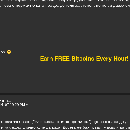
. Това е нормално като процес до голяма степен, но не си давах см
o on.
Earn FREE Bitcoins Every Hour!
тна...
4, 07:19:29 PM »
 озаглавяване ("куче кихна, птичка прелитна") що се отнася до дн
х и чух едно улично куче да киха. Досега не бях чувал, макар и да 