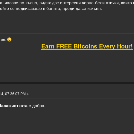
а, часове по-късно, видях две интересни черно-бели птички, които
ойто се подвизаваше в банята, преди да се изкъпя.
o on.
Earn FREE Bitcoins Every Hour!
4, 07:36:07 PM »
Масажистката
е добра.