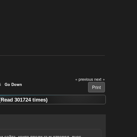
« previous
next »
5
Go Down
Print
Read 301724 times)
и сайта, които преди съм отварял, днес