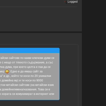
Logged
айски сайтове по какви ключови думи се
не с нещо от тяхното съдържание, а със
а дума, при което целта е пак да се
имер
: Едно е да имаш сайт за
" и др., който ти носи по 20 уникални
о домейна му) и ти носи по 9000
тни китайски сайтове (на китайски език
м домейни/имена/названия. Това си е
то хората си комуникират в интернет или