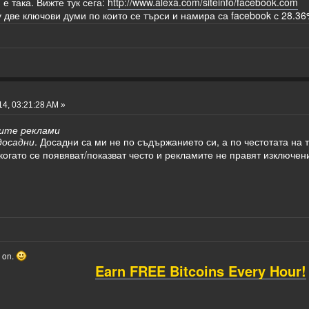
е така. Вижте тук сега:
http://www.alexa.com/siteinfo/facebook.com
две ключови думи по които се търси и намира са facebook с 28.36%
4, 03:21:28 AM »
ите реклами
досадни
. Досадни са ми не по съдържанието си, а по честотата на
когато се появяват/показват често и рекламите не правят изключен
o on.
Earn FREE Bitcoins Every Hour!