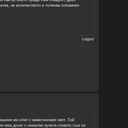
етка, че количеството е толкова осезаемо.
Logged
ешния ми опит с животинския свят. Той
съм има досег с немалко кучета откакто съм се