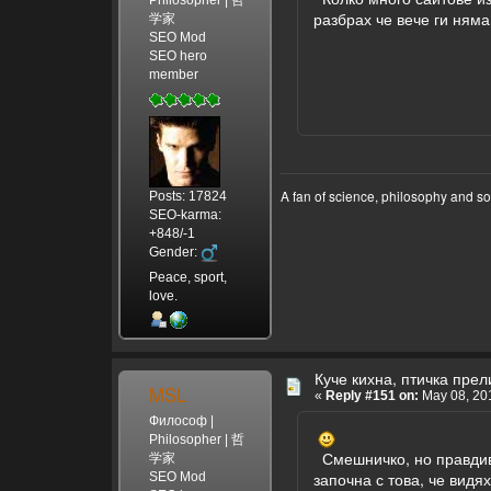
разбрах че вече ги няма
学家
SEO Mod
SEO hero
member
A fan of science, philosophy and s
Posts: 17824
SEO-karma:
+848/-1
Gender:
Peace, sport,
love.
Куче кихна, птичка прели
MSL
«
Reply #151 on:
May 08, 201
Философ |
Philosopher | 哲
Смешничко, но правдиво
学家
започна с това, че видя
SEO Mod