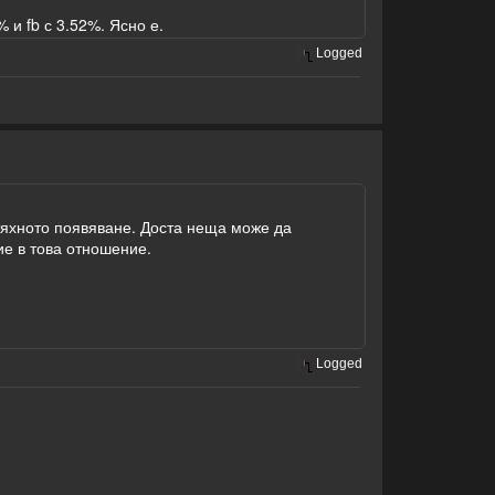
 и fb с 3.52%. Ясно е.
Logged
 тяхното появяване. Доста неща може да
ие в това отношение.
Logged