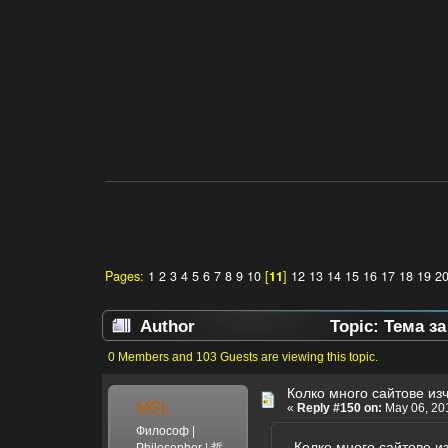
Pages:
1
2
3
4
5
6
7
8
9
10
[
11
]
12
13
14
15
16
17
18
19
2
Author
Topic: Тема з
0 Members and 103 Guests are viewing this topic.
Колко много сайтове из
MSL
«
Reply #150 on:
May 06, 201
Философ |
Колко много сайтове из
Philosopher | 哲