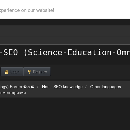
xperience on our website!
Login
Register
ilogy) Forum ☯☼☯
Non - SEO knowledge
Other languages
елементаризми