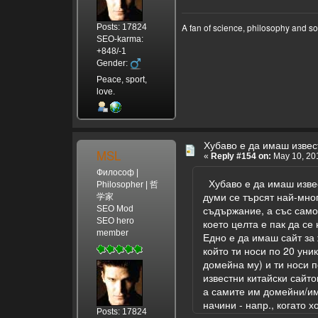
A fan of science, philosophy and s
Posts: 17824
SEO-karma:
+848/-1
Gender:
Peace, sport,
love.
Хубаво е да имаш извес
MSL
«
Reply #154 on:
May 10, 201
Философ |
Хубаво е да имаш изве
Philosopher | 哲
думи се търсят най-мног
学家
съдържание, а със само
SEO Mod
SEO hero
което целта е пак да с
member
Едно е да имаш сайт за 
който ти носи по 20 уни
домейна му) и ти носи п
известни китайски сайт
а самите им домейни/име
начини - напр., когато х
Posts: 17824