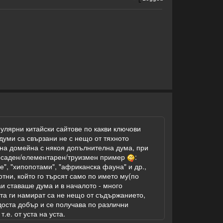
улярни китайски сайтове по какви ключови
 думи са свързани не с нещо от тяхното
 на домейна с някоя допълнителна дума, при
/досаден/елементарен/труизмен пример
:
е", "хипопотами", "африканска фауна" и др.,
отни, който го търсят само по името му(по
аи ставаше дума и в началото - много
ата ги намират са не нещо от съдържанието,
 доста добър и се получава по различни
.е. от уста на уста.