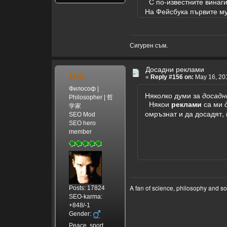
С по-известните винаги 
На Фейсбука първите му 
Сигурен съм.
Досадни реклами
MSL
«
Reply #156 on:
May 16, 201
Философ |
Няколко думи за
досадн
Philosopher | 哲
Някои
реклами
са ми
学家
омръзнат и да досадят, 
SEO Mod
SEO hero
member
A fan of science, philosophy and s
Posts: 17824
SEO-karma:
+848/-1
Gender:
Peace, sport,