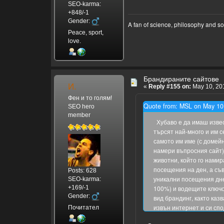
SEO-karma:
+848/-1
Gender:
A fan of science, philosophy and s
Peace, sport,
love.
Брандираните сайтове
И.
«
Reply #155 on:
May 10, 201
Фен и то голям!
Quote from: MSL on May 10
SEO hero
member
Хубаво е да имаш изве
търсят най-много и им с
самото им име (с домейн
намери въпросния сайт)
животни, който го намир
посещения на ден, а съв
Posts: 628
уникални посещения днев
SEO-karma:
+169/-1
100%) и водещите ключо
Gender:
вид брандинг, както каз
извън интернет и си спод
Почитател