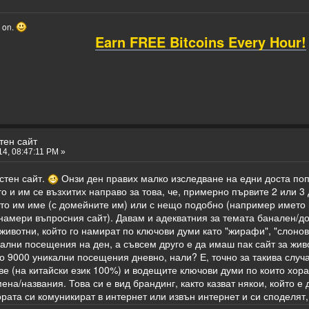
o on.
Earn FREE Bitcoins Every Hour!
тен сайт
4, 08:47:11 PM »
стен сайт.
Онзи ден правих малко изследване на едни доста поп
о и им се възхитих направо за това, че, примерно първите 2 или 3
то им име (с домейните им) или с нещо подобно (например името
е намери въпросния сайт). Давам и адекватния за темата банален
животни, който го намират по ключови думи като "жирафи", "слонов
кални посещения на ден, а съвсем друго е да имаш пак сайт за жив
о 9000 уникални посещения дневно, нали? Е, точно за такива случ
ове (на китайски език 100%) и водещите ключови думи по които хор
на/названия. Това си е вид брандинг, както казват някои, който е
ората си комуникират в интернет или извън интернет и си споделят, т