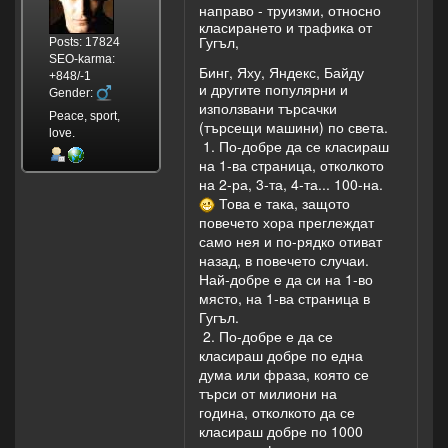
направо - труизми, относно
класирането и трафика от
Гугъл,
Posts: 17824
SEO-karma:
Бинг, Яху, Яндекс, Байду
+848/-1
и другите популярни и
Gender:
използвани търсачки
Peace, sport,
(търсещи машини) по света.
love.
1. По-добре да се класираш
на 1-ва страница, отколкото
на 2-ра, 3-та, 4-та... 100-на.
Това е така, защото
повечето хора преглеждат
само нея и по-рядко отиват
назад, в повечето случаи.
Най-добре е да си на 1-во
място, на 1-ва страница в
Гугъл.
2. По-добре е да се
класираш добре по една
дума или фраза, която се
търси от милиони на
година, отколкото да се
класираш добре по 1000