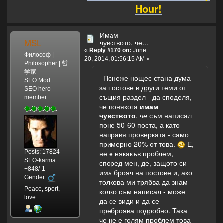
Hour!
Имам
MSL
чувството, че...
«
Reply #170 on:
June
Философ |
20, 2014, 01:56:15 AM »
Philosopher | 哲
学家
Понеже нощес стана дума
SEO Mod
за постове в други теми от
SEO hero
същия раздел - да споделя,
member
че понякога
имам
чувството
,
че
съм написал
поне 50-60 поста, а като
направя проверката - само
примерно 20% от това.
Е,
Posts: 17824
не е някакъв проблем,
SEO-karma:
според мен, де, защото си
+848/-1
има брояч на постове и, ако
Gender:
толкова ми трябва да знам
Peace, sport,
колко съм написал - може
love.
да се види и да се
преброява подробно. Така
че не е голям проблем това