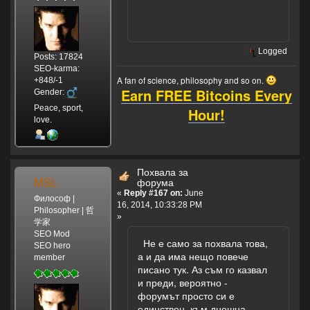
Logged
Posts: 17824
SEO-karma:
A fan of science, philosophy and so on.
+848/-1
Earn FREE Bitcoins Every
Gender:
Peace, sport,
Hour!
love.
Похвала за
MSL
форума
«
Reply #167 on:
June
Философ |
16, 2014, 10:33:28 PM
Philosopher | 哲
»
学家
SEO Mod
Не е само за похвала това,
SEO hero
а и да има нещо повече
member
писано тук. Аз съм го казвал
и преди, вероятно -
форумът просто си е
единствен, към днешна