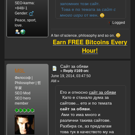
запомних този сайт.
SEO-karma:
+848/-1
Това е по темата за
сайт с
Gender:
много игри
от мен.
Peace, sport,
Logged
love.
A fan of science, philosophy and so on.
Earn FREE Bitcoins Every
Hour!
Сайт за обяви
MSL
«
Reply #169 on:
June 19, 2014, 03:47:50
Философ |
AM »
Philosopher | 哲
学家
Ето и относно
сайт за обяви
SEO Mod
Като е станало дума за
SEO hero
сайтове... ето и по темата
member
сайт за обяви
.
Ами то има много и
различни такива сайтове.
Разбира се, аз предлагам
това тук в качеството му на