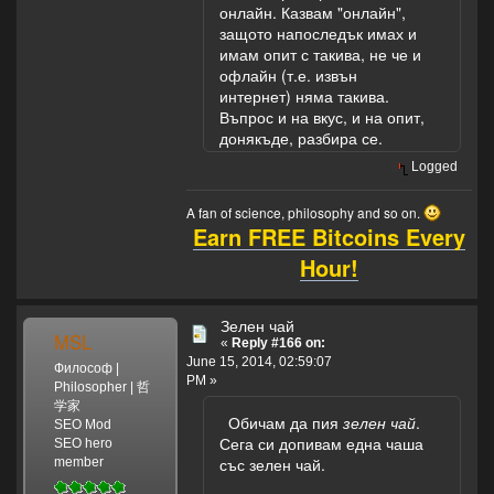
онлайн. Казвам "онлайн",
защото напоследък имах и
имам опит с такива, не че и
офлайн (т.е. извън
интернет) няма такива.
Въпрос и на вкус, и на опит,
донякъде, разбира се.
Logged
A fan of science, philosophy and so on.
Earn FREE Bitcoins Every
Hour!
Зелен чай
MSL
«
Reply #166 on:
June 15, 2014, 02:59:07
Философ |
PM »
Philosopher | 哲
学家
Обичам да пия
зелен чай
.
SEO Mod
Сега си допивам една чаша
SEO hero
със зелен чай.
member