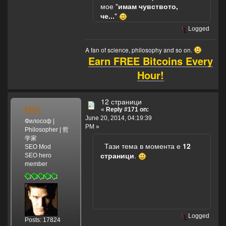
мое "
имам чувството,
че...
"
Logged
A fan of science, philosophy and so on.
Earn FREE Bitcoins Every
Hour!
12 страници
MSL
«
Reply #171 on:
June 20, 2014, 04:19:39
Философ |
PM »
Philosopher | 哲
学家
Тази тема в момента е
12
SEO Mod
страници
.
SEO hero
member
Logged
Posts: 17824