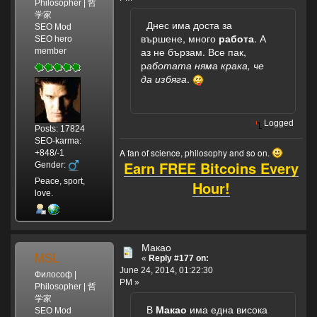
Philosopher | 哲
学家
Днес има доста за
SEO Mod
вършене, много
работа
. А
SEO hero
аз не бързам. Все пак,
member
р
аботата няма крака, че
да избяга
.
Logged
Posts: 17824
SEO-karma:
A fan of science, philosophy and so on.
+848/-1
Earn FREE Bitcoins Every
Gender:
Peace, sport,
Hour!
love.
Макао
MSL
«
Reply #177 on:
June 24, 2014, 01:22:30
Философ |
PM »
Philosopher | 哲
学家
В
Макао
има една висока
SEO Mod