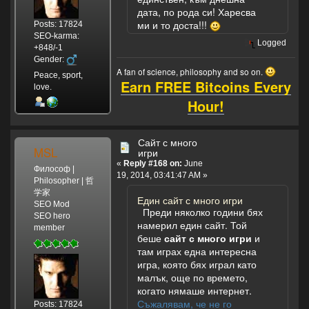
дата, по рода си! Харесва
ми и то доста!!!
Posts: 17824
SEO-karma:
Logged
+848/-1
Gender:
A fan of science, philosophy and so on.
Peace, sport,
Earn FREE Bitcoins Every
love.
Hour!
Сайт с много
MSL
игри
«
Reply #168 on:
June
Философ |
19, 2014, 03:41:47 AM »
Philosopher | 哲
学家
Един сайт с много игри
SEO Mod
Преди няколко години бях
SEO hero
намерил един сайт. Той
member
беше
сайт с много игри
и
там играх една интересна
игра, която бях играл като
малък, още по времето,
когато нямаше интернет.
Съжалявам, че не го
Posts: 17824