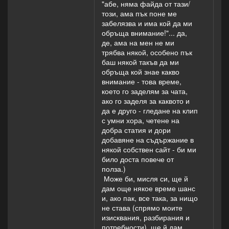
"абе, няма файда от тази/
този, ама пък поне ме
забелязва и има кой да ми
обръща внимание!"... да,
де, ама на мен не ми
трябва някой, особено пък
баш някой такъв да ми
обръща кой знае какво
внимание - това време,
което го заделям за чата,
ако го заделя за каквото и
да е друго - гледане на клип
с умни хора, четене на
добра статия и дори
добавяне на съдържание в
някой собствен сайт - би ми
било доста повече от
полза.)
Може би, мисля си, ще й
дам още някое време шанс
и, ако пак, все така, за нищо
не става (спрямо моите
изисквания, разбирания и
потребности), ще й дам