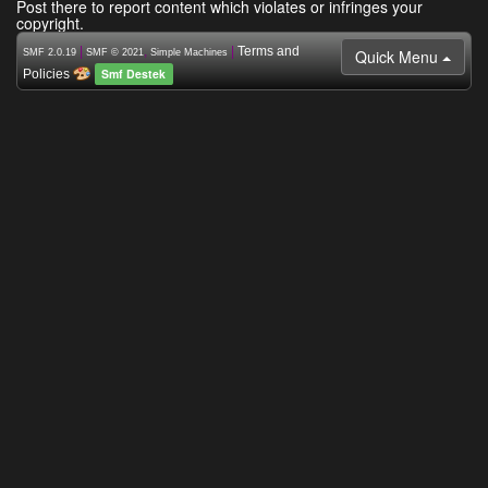
Post there to report content which violates or infringes your
copyright.
|
,
|
Terms and
Quick Menu
SMF 2.0.19
SMF © 2021
Simple Machines
Smf Destek
Policies