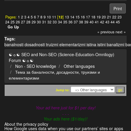
Print
Pages:
1
2
3
4
5
6
7
8
9
10
11
[
12
]
13
14
15
16
17
18
19
20
21
22
23
24
25
26
27
28
29
30
31
32
33
34
35
36
37
38
39
40
41
42
43
44
45
Go Up
« previous
next »
Tags:
banalnosti
dosadnosti
truizmi
elementarizmi
istina
istini
banalizmi
ba
☯☼☯ SEO and Non-SEO (Science-Education-Omnilogy)
Forum ☯☼☯
Non - SEO knowledge
Other languages
Тема за баналности, досадности, труизми и
елементаризми
Jump to:
Your ad here just for $1 per day!
- - -
Your ads here ($1/day)!
About the privacy policy
How Google uses data when you use our partners’ sites or apps