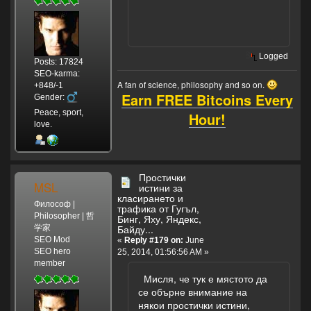
Logged
Posts: 17824
SEO-karma:
A fan of science, philosophy and so on.
+848/-1
Earn FREE Bitcoins Every
Gender:
Peace, sport,
Hour!
love.
Простички
MSL
истини за
класирането и
Философ |
трафика от Гугъл,
Philosopher | 哲
Бинг, Яху, Яндекс,
Байду...
学家
SEO Mod
«
Reply #179 on:
June
SEO hero
25, 2014, 01:56:56 AM »
member
Мисля, че тук е мястото да
се обърне внимание на
някои простички истини,