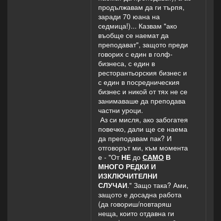
продължавам да ги търпя,
заради 70 юана на
седмица!)... Казвам "ако
въобще се наемат да
преподават", защото преди
говорих с един в голф-
бизнеса, с един в
ресторантьорския бизнес и
с един в посредническия
бизнес и никой от тях не се
занимаваше да преподава
частни уроци.
Аз си мисля, ако забогатея
повечко, дали ще се наема
да преподавам пак? И
отговорът ми, към момента
е - "От
НЕ
до
САМО
В
МНОГО РЕДКИ И
ИЗКЛЮЧИТЕЛНИ
СЛУЧАИ
." Защо така? Ами,
защото е досадна работа
(да говориш/повтаряш
неща, които отдавна ги