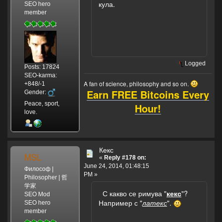
кула.
SEO hero
member
Logged
Posts: 17824
SEO-karma:
A fan of science, philosophy and so on.
+848/-1
Earn FREE Bitcoins Every
Gender:
Peace, sport,
Hour!
love.
Кекс
MSL
«
Reply #178 on:
June 24, 2014, 01:48:15
Философ |
PM »
Philosopher | 哲
学家
С какво се римува "
кекс
"?
SEO Mod
Например с "
латекс
".
SEO hero
member