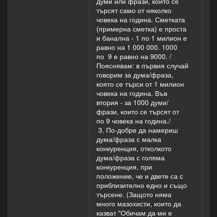
думи или фрази, които се
търсят само от няколко
човека на година. Сметката
(примерна сметка) е проста
и банална - 1 по 1 милион е
равно на 1 000 000. 1000
по 9 е равно на 9000. /
Пояснявам: в първия случай
говорим за дума/фраза,
която се търси от 1 милион
човека на година. Във
втория - за 1000 думи/
фрази, които се търсят от
по 9 човека на година./
3. По-добре да намериш
дума/фраза с малка
конкуренция, отколкото
дума/фраза с голяма
конкуренция, при
положение, че и двете са с
приблизително едно и също
търсене. (Защото няма
много мазохисти, които да
казват "Обичам да ми е