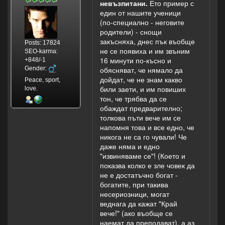
невъзпитани.
Ето пример с
един от нашите ученици
(по-специално - неговите
родители) - снощи
закъсняха, днес пък въобще
Posts: 17824
не се появиха и им звъним
SEO-karma:
16 минути по-късно и
+848/-1
Gender:
обясняват, че нямало да
дойдат, че не знам какво
Peace, sport,
били заети, и им повиших
love.
тон, че трябва да се
обаждат предварително;
толкова пъти вече им се
напомня това и все едно, че
никога не са го чували! Че
даже няма и едно
"извиняваме се"! (Което и
показва колко е зле човек да
не е достатъчно богат -
богатите, при такива
несериозници, могат
веднага да кажат "Край
вече!" (ако въобще се
наемат да преподават), а аз