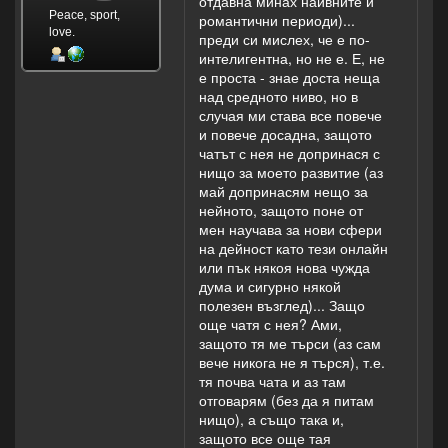
отдавна минах наивните и
Peace, sport,
романтични периоди)...
love.
преди си мислех, че е по-
интелигентна, но не е. Е, не
е проста - знае доста неща
над средното ниво, но в
случая ми става все повече
и повече досадна, защото
чатът с нея не допринася с
нищо за моето развитие (аз
май допринасям нещо за
нейното, защото поне от
мен научава за нови сфери
на дейност като тези онлайн
или пък някоя нова чужда
дума и сигурно някой
полезен възглед)... Защо
още чатя с нея? Ами,
защото тя ме търси (аз сам
вече никога не я търся), т.е.
тя почва чата и аз там
отговарям (без да я питам
нищо), а също така и,
защото все още тая