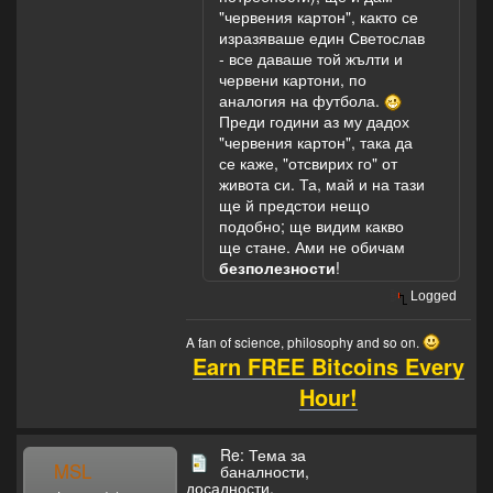
"червения картон", както се
изразяваше един Светослав
- все даваше той жълти и
червени картони, по
аналогия на футбола.
Преди години аз му дадох
"червения картон", така да
се каже, "отсвирих го" от
живота си. Та, май и на тази
ще й предстои нещо
подобно; ще видим какво
ще стане. Ами не обичам
безполезности
!
Logged
A fan of science, philosophy and so on.
Earn FREE Bitcoins Every
Hour!
Re: Тема за
MSL
баналности,
досадности,