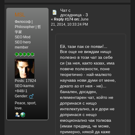
Чат с
MSL
досадница - 3
«
Reply #174 on:
June
Философ |
21, 2014, 10:33:24 PM
Philosopher | 哲
»
学家
SEO Mod
SEO hero
Ей, тази пак се появи!...
member
Все още не виждам нищо
полезно в този чат за себе
си (за нея, както казах, има
повече полезности, поне
теоретично - най-малкото
научава нови думи от мене,
Posts: 17824
докато аз от нея - не)...
SEO-karma:
банален, досаден,
+848/-1
Gender:
елементарен чат, който не
допринася с нищо
Peace, sport,
интелектуално, а и дори не
love.
допринася с нещо
емоционално чак толкова
(имам предвид, че може,
примерно, някой да каже