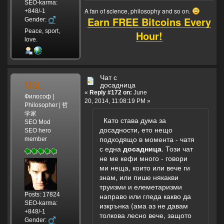
SEO-karma:
A fan of science, philosophy and so on.
+848/-1
Earn FREE Bitcoins Every
Gender:
Peace, sport,
Hour!
love.
Чат с
MSL
досадница
«
Reply #172 on:
June
Философ |
20, 2014, 11:08:19 PM »
Philosopher | 哲
学家
Като става дума за
SEO Mod
досадности, ето нещо
SEO hero
подходящо в момента - чатя
member
с една
досадница
. Този чат
не ме кефи много - говори
ми неща, които или вече ги
знам, или пише някакви
труизми и елеметаризми
Posts: 17824
направо или гледа какво да
SEO-karma:
изкрънка (ама аз не давам
+848/-1
толкова лесно вече, защото
Gender: