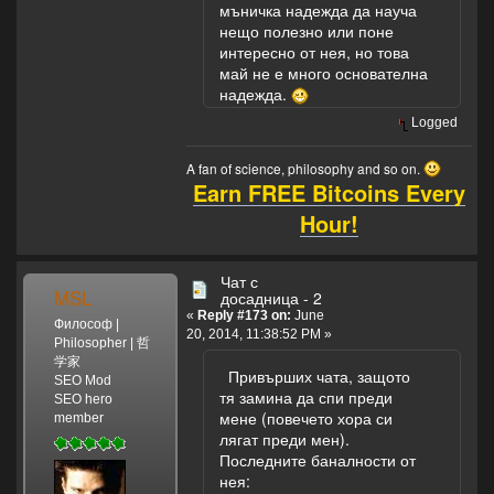
мъничка надежда да науча
нещо полезно или поне
интересно от нея, но това
май не е много основателна
надежда.
Logged
A fan of science, philosophy and so on.
Earn FREE Bitcoins Every
Hour!
Чат с
MSL
досадница - 2
«
Reply #173 on:
June
Философ |
20, 2014, 11:38:52 PM »
Philosopher | 哲
学家
Привърших чата, защото
SEO Mod
тя замина да спи преди
SEO hero
мене (повечето хора си
member
лягат преди мен).
Последните баналности от
нея: