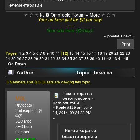
елементаризми
☆ ☆ ☆ № ➊ Omnilogic Forum + More ☆ ☆ ☆
Your ad here just for $2 per day!
- - -
Your ads here ($2/day)!
« previous
next »
Print
Pages:
1
2
3
4
5
6
7
8
9
10
11
[
12
]
13
14
15
16
17
18
19
20
21
22
23
24
25
26
27
28
29
30
31
32
33
34
35
36
37
38
39
40
41
42
43
44
45
Go Down
Author
Topic: Тема за
баналности, досадности, труизми и
0 Members and 105 Guests are viewing this topic.
елементаризми (Read 301726 times)
Някои хора са
MSL
безотговорни и
невъзпитани
Философ |
«
Reply #165 on:
June
Philosopher | 哲
14, 2014, 09:24:38 PM
学家
»
SEO Mod
SEO hero
Някои хора са
member
безотговорни и