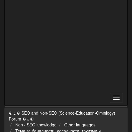
☯☼☯ SEO and Non-SEO (Science-Education-Omnilogy)
Forum ☯☼☯
Non - SEO knowledge
Other languages
Тема за баналности, досадности, труизми и