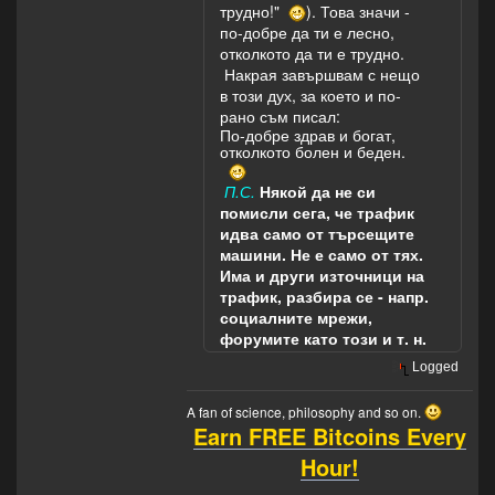
трудно!"
). Това значи -
по-добре да ти е лесно,
отколкото да ти е трудно.
Накрая завършвам с нещо
в този дух, за което и по-
рано съм писал:
По-добре здрав и богат,
отколкото болен и беден.
П.С.
Някой да не си
помисли сега, че трафик
идва само от търсещите
машини. Не е само от тях.
Има и други източници на
трафик, разбира се - напр.
социалните мрежи,
форумите като този и т. н.
Logged
A fan of science, philosophy and so on.
Earn FREE Bitcoins Every
Hour!