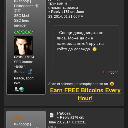
Философ |
труизми и
Philosopher | 哲
елементаризми
学家
«
Reply #175 on:
June
SEO Mod
23, 2014, 01:31:06 PM
SEO hero
»
member
Снощи досадницата не
писа. Може да си е
намерила някой друг, на
който да досажда.
Posts: 17824
SEO-karma:
+848/-1
Gender:
Logged
Peace, sport,
love.
A fan of science, philosophy and so on.
Earn FREE Bitcoins Every
Hour!
Работа
MSL
«
Reply #176 on:
June 23, 2014, 01:32:31
Философ |
PM »