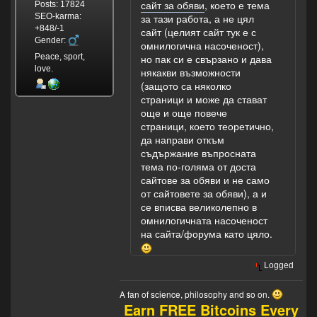
сайт за обяви
, което е тема
Posts: 17824
SEO-karma:
за тази работа, а не цял
+848/-1
сайт (целият сайт тук е с
Gender:
омнилогична насоченост),
Peace, sport,
но пак си е свързано и дава
love.
някакви възможности
(защото са няколко
страници и може да стават
още и още повече
страници, което теоретично,
да направи откъм
съдържание въпросната
тема по-голяма от доста
сайтове за обяви и не само
от сайтовете за обяви), а и
се вписва великолепно в
омнилогичната насоченост
на сайта/форума като цяло.
Logged
A fan of science, philosophy and so on.
Earn FREE Bitcoins Every