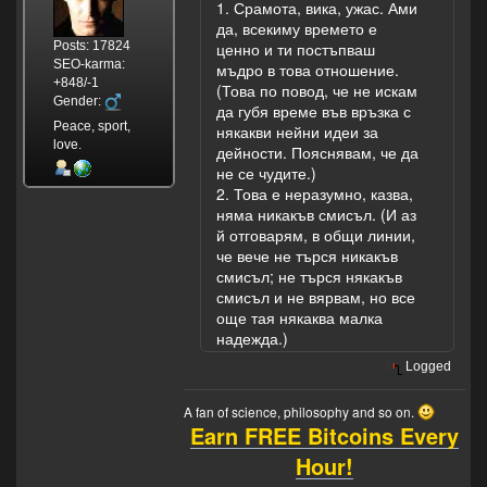
1. Срамота, вика, ужас. Ами
да, всекиму времето е
Posts: 17824
ценно и ти постъпваш
SEO-karma:
мъдро в това отношение.
+848/-1
(Това по повод, че не искам
Gender:
да губя време във връзка с
Peace, sport,
някакви нейни идеи за
love.
дейности. Пояснявам, че да
не се чудите.)
2. Това е неразумно, казва,
няма никакъв смисъл. (И аз
й отговарям, в общи линии,
че вече не търся никакъв
смисъл; не търся някакъв
смисъл и не вярвам, но все
още тая някаква малка
надежда.)
Logged
A fan of science, philosophy and so on.
Earn FREE Bitcoins Every
Hour!