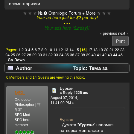
елементаризми
☆ ☆ ☆ № ➊ Omnilogic Forum + More ☆ ☆ ☆
Your ad here just for $2 per day!
- - -
Your ads here ($2/day)!
« previous
next »
Print
Pages:
1
2
3
4
5
6
7
8
9
10
11
12
13
14
15
[
16
]
17
18
19
20
21
22
23
24
25
26
27
28
29
30
31
32
33
34
35
36
37
38
39
40
41
42
43
44
45
Go Down
Author
Topic: Тема за
баналности, досадности, труизми и
0 Members and 14 Guests are viewing this topic.
елементаризми (Read 301474 times)
Буркан
MSL
«
Reply #225 on:
August 07, 2014,
Философ |
11:41:00 PM »
Philosopher | 哲
学家
SEO Mod
Буркан
SEO hero
Думата "
буркан
" напомня
member
на тюрко-монголското