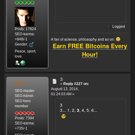
Logged
Posts: 17824
SEO-karma:
A fan of science, philosophy and so on.
+848/-1
Earn FREE Bitcoins Every
Gender:
Peace, sport,
Hour!
love.
3
SEO
«
Reply #227 on:
August 13, 2014,
SEO master
01:24:03 AM »
SEO Admin
SEO hero
3
member
3... 1, 2,
3
, 4, 5, 6...
Posts: 7394
SEO-karma:
+735/-1