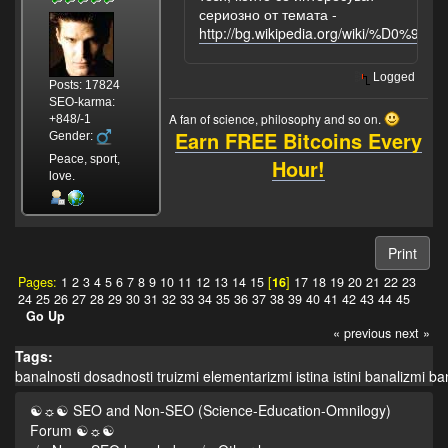
сериозно от темата -
http://bg.wikipedia.org/wiki/%
Logged
Posts: 17824
SEO-karma:
A fan of science, philosophy and so on.
+848/-1
Earn FREE Bitcoins Every
Gender:
Peace, sport,
Hour!
love.
Print
Pages:
1
2
3
4
5
6
7
8
9
10
11
12
13
14
15
[
16
]
17
18
19
20
21
22
23
24
25
26
27
28
29
30
31
32
33
34
35
36
37
38
39
40
41
42
43
44
45
Go Up
« previous
next »
Tags:
banalnosti
dosadnosti
truizmi
elementarizmi
istina
istini
banalizmi
ba
☯☼☯ SEO and Non-SEO (Science-Education-Omnilogy)
Forum ☯☼☯