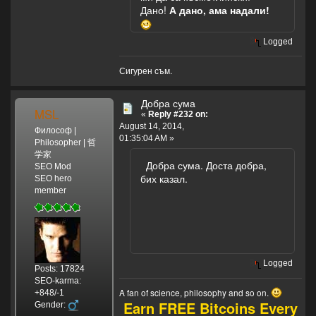
Дано!
А дано, ама надали!
Logged
Сигурен съм.
Добра сума
MSL
«
Reply #232 on:
August 14, 2014,
Философ |
01:35:04 AM »
Philosopher | 哲
学家
Добра сума. Доста добра,
SEO Mod
бих казал.
SEO hero
member
Logged
Posts: 17824
SEO-karma:
A fan of science, philosophy and so on.
+848/-1
Earn FREE Bitcoins Every
Gender: