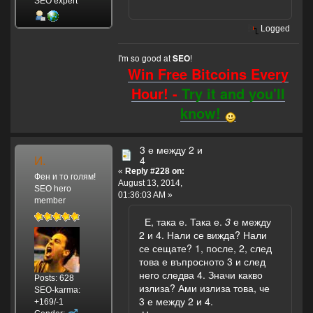
SEO expert
Logged
I'm so good at
!
SEO
Win Free Bitcoins Every
Hour! -
Try it and you'll
know!
3 е между 2 и
И.
4
«
Reply #228 on:
Фен и то голям!
August 13, 2014,
SEO hero
01:36:03 AM »
member
Е, така е. Така е.
3
е между
2 и 4. Нали се вижда? Нали
се сещате? 1, после, 2, след
това е въпросното 3 и след
него следва 4. Значи какво
Posts: 628
излиза? Ами излиза това, че
SEO-karma:
3 е между 2 и 4.
+169/-1