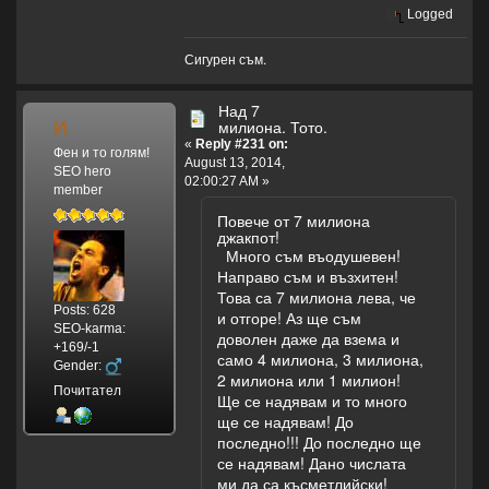
Logged
Сигурен съм.
Над 7
И.
милиона. Тото.
«
Reply #231 on:
Фен и то голям!
August 13, 2014,
SEO hero
02:00:27 AM »
member
Повече от 7 милиона
джакпот!
Много съм въодушевен!
Направо съм и възхитен!
Това са 7 милиона лева, че
Posts: 628
и отгоре! Аз ще съм
SEO-karma:
доволен даже да взема и
+169/-1
само 4 милиона, 3 милиона,
Gender:
2 милиона или 1 милион!
Почитател
Ще се надявам и то много
ще се надявам! До
последно!!! До последно ще
се надявам! Дано числата
ми да са късметлийски!