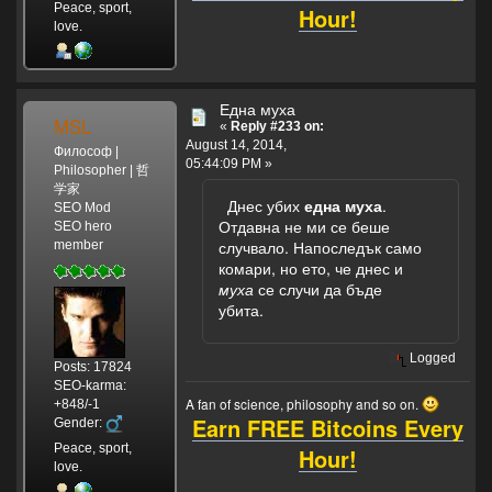
Peace, sport,
Hour!
love.
Една муха
MSL
«
Reply #233 on:
August 14, 2014,
Философ |
05:44:09 PM »
Philosopher | 哲
学家
Днес убих
една муха
.
SEO Mod
Отдавна не ми се беше
SEO hero
случвало. Напоследък само
member
комари, но ето, че днес и
муха
се случи да бъде
убита.
Logged
Posts: 17824
SEO-karma:
A fan of science, philosophy and so on.
+848/-1
Earn FREE Bitcoins Every
Gender:
Peace, sport,
Hour!
love.