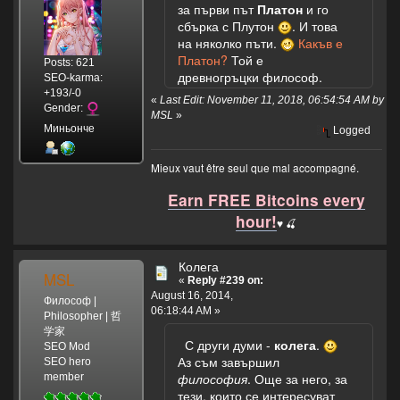
за първи път
Платон
и го
сбърка с Плутон
. И това
на няколко пъти.
Какъв е
Платон?
Той е
Posts: 621
древногръцки философ.
SEO-karma:
+193/-0
«
Last Edit: November 11, 2018, 06:54:54 AM by
Gender:
MSL
»
Миньонче
Logged
Mieux vaut être seul que mal accompagné.
Earn FREE Bitcoins every
hour!
♥️ 🍒
Колега
MSL
«
Reply #239 on:
August 16, 2014,
Философ |
06:18:44 AM »
Philosopher | 哲
学家
С други думи -
колега
.
SEO Mod
Аз съм завършил
SEO hero
философия
. Още за него, за
member
тези, които се интересуват