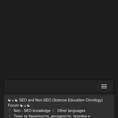
☯☼☯ SEO and Non-SEO (Science-Education-Omnilogy)
Forum ☯☼☯
Non - SEO knowledge
Other languages
Тема за баналности, досадности, труизми и