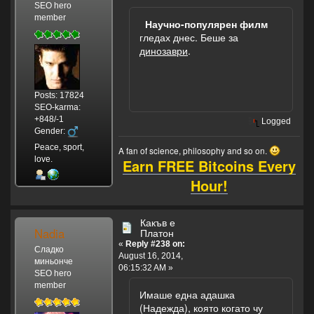
SEO hero
member
Научно-популярен филм
гледах днес. Беше за
динозаври
.
Posts: 17824
SEO-karma:
+848/-1
Logged
Gender:
Peace, sport,
A fan of science, philosophy and so on.
love.
Earn FREE Bitcoins Every
Hour!
Какъв е
Nadia
Платон
«
Reply #238 on:
Сладко
August 16, 2014,
миньонче
06:15:32 AM »
SEO hero
member
Имаше една адашка
(Надежда), която когато чу