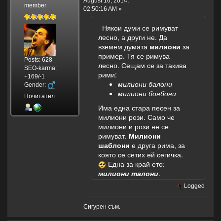
August 16, 2014,
member
02:50:16 AM »
Някои думи се римуват
лесно, а други не. Да
вземем думата
милиони
за
пример. Тя се римува
Posts: 628
лесно. Сещам се за такива
SEO-karma:
рими:
+169/-1
милиони балони
Gender:
милиони бонбони
Почитател
Има една стара песен за
милиони рози. Само че
милиони
и
рози
не се
римуват.
Милиони
шаблони
е друга рима, за
която се сетих ей сегичка.
Една за край ето:
милиони талони
.
Logged
Сигурен съм.