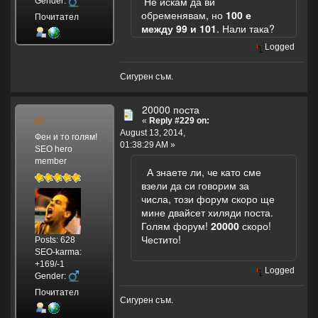
Не искам да ви
Gender:
обременявам, но
100 е
Почитател
между 99 и 101
. Нали така?
Logged
Сигурен съм.
20000 поста
И.
«
Reply #229 on:
August 13, 2014,
Фен и то голям!
01:38:29 AM »
SEO hero
member
А знаете ли, че като сме
взели да си говорим за
числа, този форум скоро ще
мине двайсет хиляди поста.
Голям форум!
20000
скоро!
Честито!
Posts: 628
SEO-karma:
+169/-1
Logged
Gender:
Почитател
Сигурен съм.