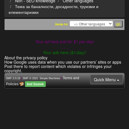
Non - SEO knowledge
Other languages
Тема за баналности, досадности, труизми и
елементаризми
Jump to:
Your ad here just for $1 per day!
- - -
Your ads here ($1/day)!
About the privacy policy
How Google uses data when you use our partners’ sites or apps
Post there to report content which violates or infringes your
copyright.
|
,
|
Terms and
Quick Menu
SMF 2.0.19
SMF © 2021
Simple Machines
Smf Destek
Policies