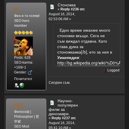
Стоножка
И.
«
Reply #236 on:
August 16, 2014,
Фен и то голям!
02:53:06 AM »
SEO hero
member
Едно време имахме много
стоножки вкъщи. Сега не
съм виждал отдавна. Като
става дума за
стоножкажка[/b], ето за нея в
Уикипедия
:
Posts: 628
http://bg.wikipedia.org/wiki/
SEO-karma:
+169/-1
Logged
Gender:
Почитател
Сигурен съм.
Научно-
MSL
популярен
филм за
Философ |
динозаври.
Philosopher | 哲
«
Reply #237 on:
学家
August 16, 2014,
SEO Mod
05:41:10 AM »