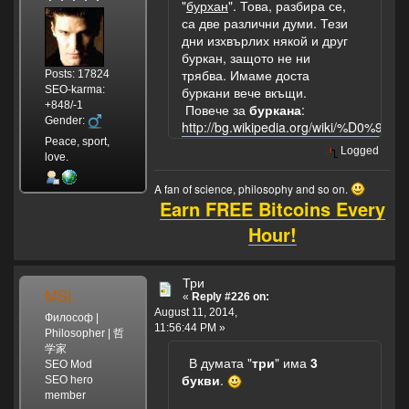
"
бурхан
". Това, разбира се,
са две различни думи. Тези
дни изхвърлих някой и друг
буркан, защото не ни
трябва. Имаме доста
Posts: 17824
SEO-karma:
буркани вече вкъщи.
+848/-1
Повече за
буркана
:
Gender:
http://bg.wikipedia.org/wiki/%
Peace, sport,
Logged
love.
A fan of science, philosophy and so on.
Earn FREE Bitcoins Every
Hour!
Три
MSL
«
Reply #226 on:
August 11, 2014,
Философ |
11:56:44 PM »
Philosopher | 哲
学家
В думата "
три
" има
3
SEO Mod
букви
.
SEO hero
member