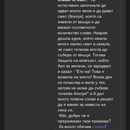
естествено започнали да
идват много жени и да дават
смет (боклук), която са
измели от вкъщи и да
вземат съответното
количество сливи. Накрая
дошла една, която имала
много малко смет и казала,
че само толкова могла да
събере от вкъщи. Тогава
бащата на момъкът, който
бил за женене, се зарадвал
и казал - "Ето на! Това е
момиче на място! Всеки ден
си почиства и мете у тях,
затова не може да събере
толкова боклук!" и й дал
много повече сливи и решил
да я вземе за невеста на
сина си.
Абе, добре ли я
преразказах тази приказка?
Аз много обичам
сливи
!