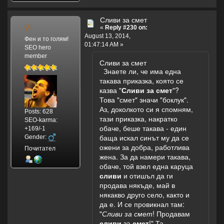
Сливи за смет
И.
«
Reply #230 on:
August 13, 2014,
Фен и то голям!
01:47:14 AM »
SEO hero
member
Сливи за смет
Знаете ли, че има една
такава приказка, която се
казва "
Сливи за смет
"?
Това "смет" значи "боклук".
Аз, доколкото си я спомням,
Posts: 628
тази приказка, накратко
SEO-karma:
обаче, беше такава - един
+169/-1
баща искал синът му да се
Gender:
ожени за добра, работлива
Почитател
жена. За да намери такава,
обаче, той взел една каруца
сливи
и отишъл да ги
продава някъде, май в
някакво друго село, както и
да е. И се провикнал там:
"
Сливи за смет
! Продавам
сливи
за
смет
!" Та,