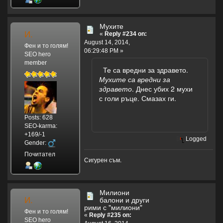
Мухите
И.
«
Reply #234 on:
August 14, 2014,
Фен и то голям!
06:29:48 PM »
SEO hero
member
Те са вредни за здравето.
Мухите са вредни за
здравето
. Днес убих 2 мухи
с голи ръце. Смазах ги.
Posts: 628
SEO-karma:
+169/-1
Logged
Gender:
Почитател
Сигурен съм.
Милиони
И.
балони и други
рими с "милиони"
Фен и то голям!
«
Reply #235 on:
SEO hero