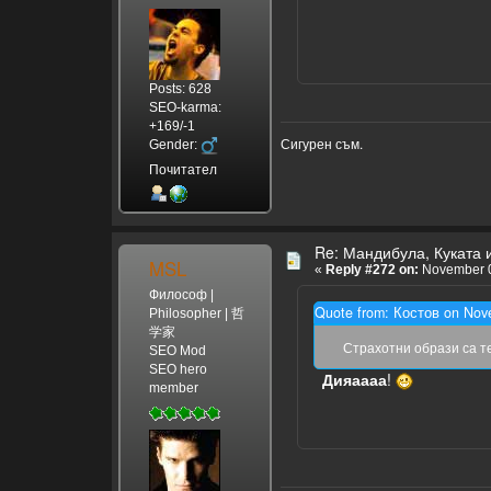
Posts: 628
SEO-karma:
+169/-1
Сигурен съм.
Gender:
Почитател
Re: Мандибула, Куката 
MSL
«
Reply #272 on:
November 0
Философ |
Quote from: Костов on Nov
Philosopher | 哲
学家
Страхотни образи са т
SEO Mod
SEO hero
Дияаааа
!
member