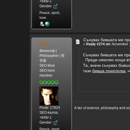
+848/-1
Gender:
Peace, sport,
love.
Сънувах бившата ми пр
MSL
«
Reply #274 on:
November 1
Философ |
Сънувах бившата ми пр
Philosopher | 哲
Преди няколко нощи
с
学家
Та, значи
сънувах бивш
SEO Mod
тази
бивша приятелка
, 
SEO hero
member
A fan of science, philosophy and s
Posts: 17824
SEO-karma:
+848/-1
Gender:
Peace, sport,