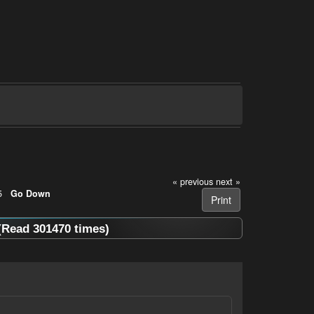
« previous
next »
5
Go Down
Print
Read 301470 times)