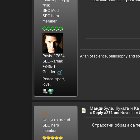
学家
SEO Mod
SEO hero
member
A fan of science, philosophy and s
Posts: 17824
SEO-karma:
+848/-1
Gender:
Peace, sport,
love.
Мандибула, Куката и Ка
И.
«
Reply #271 on:
November 0
Фен и то голям!
Страхотни образи са т
SEO hero
member