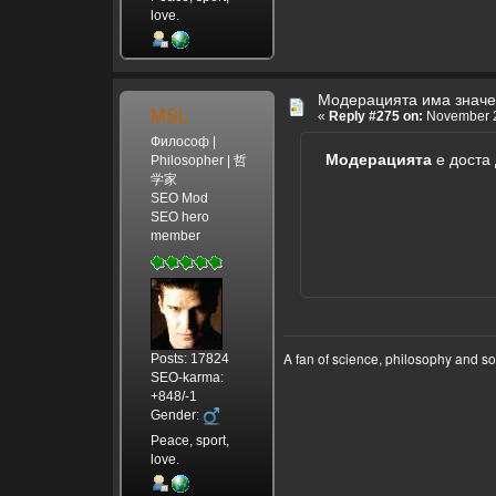
love.
Модерацията има знач
MSL
«
Reply #275 on:
November 2
Философ |
Модерацията
е доста 
Philosopher | 哲
学家
SEO Mod
SEO hero
member
A fan of science, philosophy and s
Posts: 17824
SEO-karma:
+848/-1
Gender:
Peace, sport,
love.