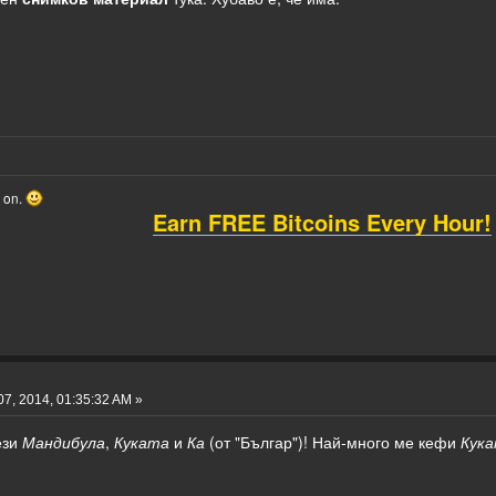
o on.
Earn FREE Bitcoins Every Hour!
7, 2014, 01:35:32 AM »
ези
Мандибула
,
Куката
и
Ка
(от "Българ")! Най-много ме кефи
Кук