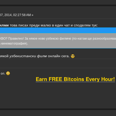
7, 2014, 02:27:58 AM »
филми
това писах преди малко в един чат и споделям тук:
? Правилно! За някое ново узбекско филмче (по-натам ще разнообразявам и 
а кинематография).
 някой
узбекистански филм
онлайн сега.
o on.
Earn FREE Bitcoins Every Hour!