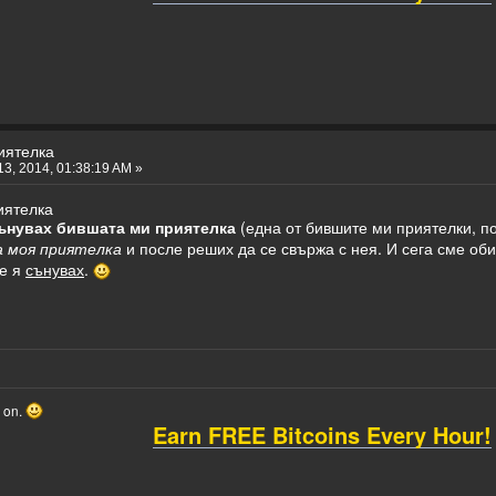
иятелка
3, 2014, 01:38:19 AM »
иятелка
ънувах бившата ми приятелка
(една от бившите ми приятелки, по
а моя приятелка
и после реших да се свържа с нея. И сега сме об
че я
сънувах
.
o on.
Earn FREE Bitcoins Every Hour!