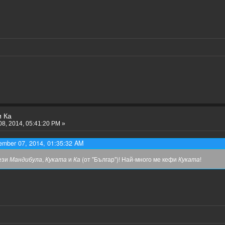
и Ка
8, 2014, 05:41:20 PM »
ember 07, 2014, 01:35:32 AM
ези
Мандибула
,
Куката
и
Ка
(от "Българ")! Най-много ме кефи
Куката
!