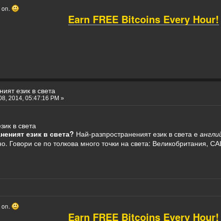
o on.
Earn FREE Bitcoins Every Hour!
ият език в света
8, 2014, 05:47:16 PM »
зик в света
неният език в света?
Най-разпространеният език в света е
англи
о. Говори се по толкова много точки на света: Великобритания, С
o on.
Earn FREE Bitcoins Every Hour!