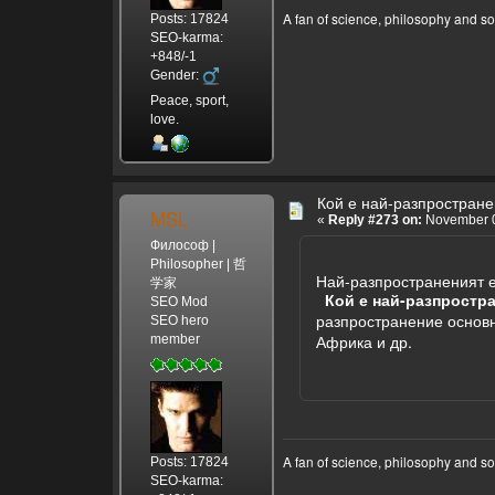
A fan of science, philosophy and s
Posts: 17824
SEO-karma:
+848/-1
Gender:
Peace, sport,
love.
Кой е най-разпространен
MSL
«
Reply #273 on:
November 0
Философ |
Philosopher | 哲
Най-разпространеният е
学家
Кой е най-разпростра
SEO Mod
разпространение основн
SEO hero
Африка и др.
member
A fan of science, philosophy and s
Posts: 17824
SEO-karma: