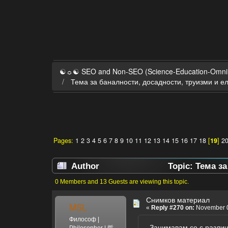
☯☼☯ SEO and Non-SEO (Science-Education-Omn
Тема за баналности, досадности, труизми и 
Pages:
1
2
3
4
5
6
7
8
9
10
11
12
13
14
15
16
17
18
[
19
]
2
Author
Topic: Тема з
0 Members and 13 Guests are viewing this topic.
Снимков материал
MSL
«
Reply #270 on:
November 0
Философ |
Занимавам се с разли
Philosopher | 哲