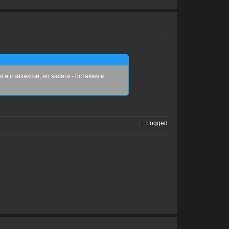
с казахски, но засега - оставам в
Logged