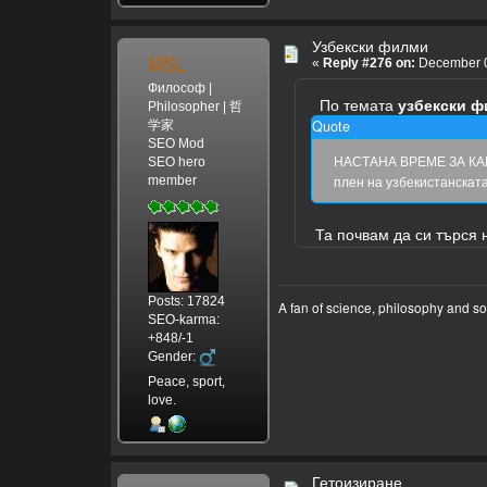
Узбекски филми
MSL
«
Reply #276 on:
December 0
Философ |
По темата
узбекски 
Philosopher | 哲
Quote
学家
SEO Mod
НАСТАНА ВРЕМЕ ЗА КАКВО
SEO hero
плен на узбекистанскат
member
Та почвам да си търся
Posts: 17824
A fan of science, philosophy and s
SEO-karma:
+848/-1
Gender:
Peace, sport,
love.
Гетоизиране