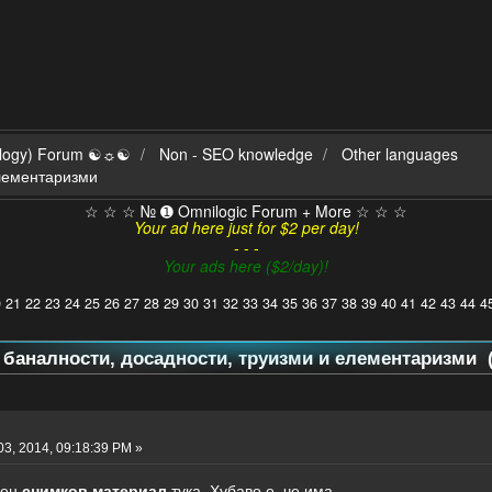
ilogy) Forum ☯☼☯
Non - SEO knowledge
Other languages
елементаризми
☆ ☆ ☆ № ➊ Omnilogic Forum + More ☆ ☆ ☆
Your ad here just for $2 per day!
- - -
Your ads here ($2/day)!
0
21
22
23
24
25
26
27
28
29
30
31
32
33
34
35
36
37
38
39
40
41
42
43
44
4
а баналности, досадности, труизми и елементаризми (
3, 2014, 09:18:39 PM »
чен
снимков материал
тука. Хубаво е, че има.