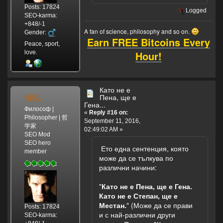
Posts: 17824
Logged
SEO-karma:
+848/-1
A fan of science, philosophy and so on.
Gender:
Earn FREE Bitcoins Every
Peace, sport,
Hour!
love.
Като не е
MSL
Пена, ще е
Гена...
Философ |
«
Reply #16 on:
Philosopher | 哲
September 11, 2016,
学家
02:49:02 AM »
SEO Mod
SEO hero
Ето една сентенция, която
member
може да се тълкува по
различни начини:
"
Като не е Пена, ще е Гена.
Като не е Степан, ще е
Местан.
" (Може да се прави
Posts: 17824
и с най-различни други
SEO-karma: