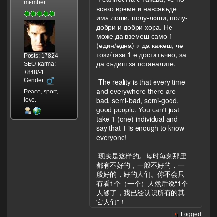
member
всяко време и навсякъде
има лоши, полу-лоши, полу-
добри и добри хора. Не
може да вземеш само 1
(един/една) и да кажеш, че
този/тази 1 е достатъчно, за
Posts: 17824
да съдиш за останалите.
SEO-karma:
+848/-1
Gender:
The reality is that every time
and everywhere there are
Peace, sport,
bad, semi-bad, semi-good,
love.
good people. You can't just
take 1 (one) individual and
say that 1 is enough to know
everyone!
现实是这样的。每时每刻那里
都有不好的，一般不好的，一
般好的，好的人们。你不会只
有看1个（一个）人然后说“1个
人够了，我已经认识所有的其
它人们”！
Logged