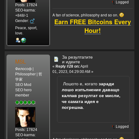
Logged
Posts: 17824
SEO-karma:
A fan of science, philosophy and so on.
+848/-1
Earn FREE Bitcoins Every
Gender:
Hour!
Peace, sport,
love.
За резултатите
MSL
и идеите
«
Reply #28 on:
April
Философ |
01, 2023, 04:29:00 AM »
Philosopher | 哲
学家
Лошото е, когато
заради
SEO Mod
лошо изпълнение даващо
SEO hero
калпав резултат се мисли,
member
че самата идея е
погрешна
.
Logged
Posts: 17824
SEO-karma: