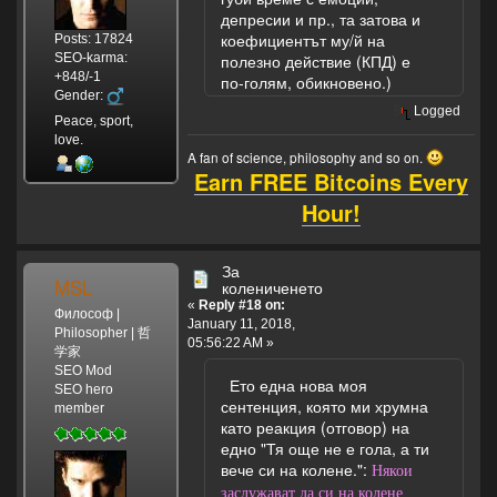
депресии и пр., та затова и
коефициентът му/й на
Posts: 17824
SEO-karma:
полезно действие (КПД) е
+848/-1
по-голям, обикновено.)
Gender:
Logged
Peace, sport,
love.
A fan of science, philosophy and so on.
Earn FREE Bitcoins Every
Hour!
За
MSL
колениченето
«
Reply #18 on:
Философ |
January 11, 2018,
Philosopher | 哲
05:56:22 AM »
学家
SEO Mod
Ето една нова моя
SEO hero
сентенция, която ми хрумна
member
като реакция (отговор) на
едно "Тя още не е гола, а ти
вече си на колене.":
Някои
заслужават да си на колене,