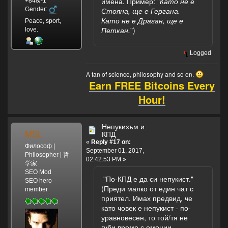
имена. Пример: "
Като не е
+848/-1
Gender:
Стояна, ще е Гергана.
Като не е Драган, ще е
Peace, sport,
Петкан.
")
love.
Logged
A fan of science, philosophy and so on.
Earn FREE Bitcoins Every
Hour!
Непукизъм и
MSL
КПД
«
Reply #17 on:
Философ |
September 01, 2017,
Philosopher | 哲
02:42:53 PM »
学家
SEO Mod
"По-КПД е да си непукист."
SEO hero
(Преди малко от един чат с
member
приятел. Имах предвид, че
като човек е непукист - по-
уравновесен, то той/тя не
губи време с емоции,