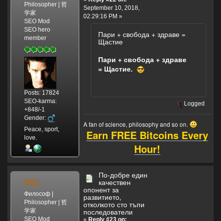
Philosopher | 哲
September 10, 2018,
学家
02:29:16 PM »
SEO Mod
SEO hero
Пари + свобода + здраве =
member
Щастие
Пари + свобода + здраве
= Щастие.
Posts: 17824
SEO-karma:
Logged
+848/-1
Gender:
A fan of science, philosophy and so on.
Peace, sport,
Earn FREE Bitcoins Every
love.
Hour!
По-добре един
MSL
качествен
опонент за
Философ |
развитието,
Philosopher | 哲
отколкото сто тъпи
последователи
学家
SEO Mod
«
Reply #23 on: