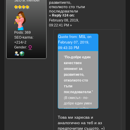
SEO sr. member
развитието,
отколкото сто тъпи
последователи
«
Reply #24 on:
February 08, 2019,
09:22:41 PM »
Posts: 369
Quote from: MSL on
SEO-karma:
February 07, 2019,
+214/-2
09:43:33 PM
Gender:
"
По-добре един
качествен
опонент за
развитието,
отколкото сто
тъпи
последователи
."
(В смисъл - по-
добре един умен
опонент, който
да ти помага да
Това ми харесва и
се развиваш,
аналогично на теб и аз
отколкото много
предпочитам същото. =)