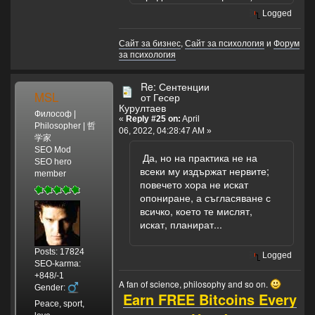
съгласни с теб,
но с нищо не
Logged
спомагащи
развитието ти.)
Сайт за бизнес
,
Сайт за психология
и
Форум
за психология
Re: Сентенции
MSL
от Гесер
Курултаев
Философ |
«
Reply #25 on:
April
Philosopher | 哲
06, 2022, 04:28:47 AM »
学家
SEO Mod
Да, но на практика не на
SEO hero
всеки му издържат нервите;
member
повечето хора не искат
опониране, а съгласяване с
всичко, което те мислят,
искат, планират...
Posts: 17824
Logged
SEO-karma:
+848/-1
A fan of science, philosophy and so on.
Gender:
Earn FREE Bitcoins Every
Peace, sport,