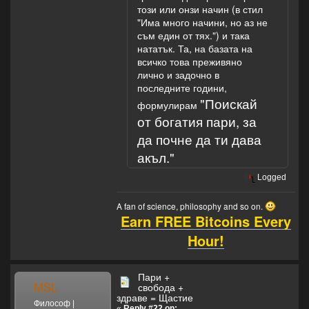
този или онзи начин (в стил
"Има много начини, но аз не
съм един от тях.") и така
нататък. Та, на базата на
всичко това преживяно
лично и задочно в
последните години,
"Поискай
формулирам
от богатия пари, за
да почне да ти дава
акъл."
Logged
A fan of science, philosophy and so on.
Earn FREE Bitcoins Every
Hour!
Пари +
MSL
свобода +
здраве = Щастие
Философ |
«
Reply #22 on: