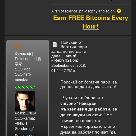
A fan of science, philosophy and so on.
Earn FREE Bitcoins Every
Hour!
Поискай от
MSL
богатия пари,
за да почне да ти
Философ |
дава... акъл!
Philosopher | 哲
«
Reply #21 on:
学家
September 02, 2018,
SEO Mod
01:44:47 PM »
SEO hero
member
Поискай от богатия пари, за
да почне да ти дава... акъл!
Чували сте/чели сте
сигурно "
Накарай
мързеливия да работи, за
Posts: 17824
да те научи на акъл.
" Не
SEO-karma:
всички, но повечето
+848/-1
мързеливи хора като стане
Gender:
дума да работят почват "да
Peace, sport,