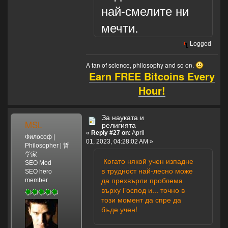
най-смелите ни
мечти.
Logged
A fan of science, philosophy and so on.
Earn FREE Bitcoins Every
Hour!
За науката и
MSL
религията
«
Reply #27 on:
April
Философ |
01, 2023, 04:28:02 AM »
Philosopher | 哲
学家
Когато някой учен изпадне
SEO Mod
в трудност най-лесно може
SEO hero
да прехвърли проблема
member
върху Господ и... точно в
този момент да спре да
бъде учен!