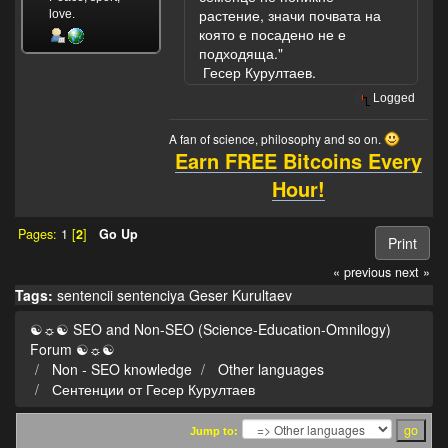
растение, значи почвата на
love.
която е посадено не е
подходяща."
Гесер Курултаев.
Logged
A fan of science, philosophy and so on.
Earn FREE Bitcoins Every
Hour!
Pages:
1
[
2
]
Go Up
Print
« previous
next »
Tags:
sentencii
sentenciya
Geser Kurultaev
☯☼☯ SEO and Non-SEO (Science-Education-Omnilogy)
Forum ☯☼☯
Non - SEO knowledge
Other languages
Сентенции от Гесер Курултаев
Jump to: