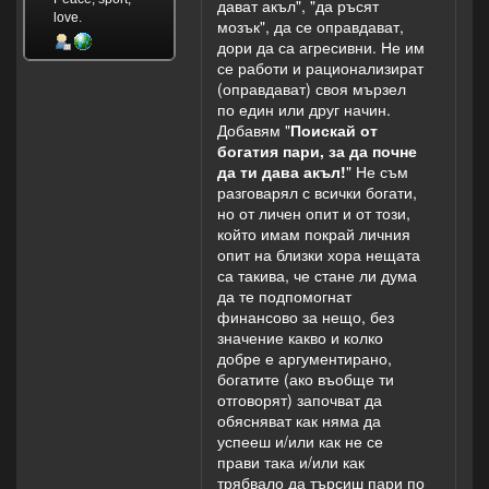
дават акъл", "да ръсят
love.
мозък", да се оправдават,
дори да са агресивни. Не им
се работи и рационализират
(оправдават) своя мързел
по един или друг начин.
Добавям "
Поискай от
богатия пари, за да почне
да ти дава акъл!
" Не съм
разговарял с всички богати,
но от личен опит и от този,
който имам покрай личния
опит на близки хора нещата
са такива, че стане ли дума
да те подпомогнат
финансово за нещо, без
значение какво и колко
добре е аргументирано,
богатите (ако въобще ти
отговорят) започват да
обясняват как няма да
успееш и/или как не се
прави така и/или как
трябвало да търсиш пари по