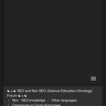
☯☼☯ SEO and Non-SEO (Science-Education-Omnilogy)
Forum ☯☼☯
Non - SEO knowledge
Other languages
Сентенции от Гесер Курултаев