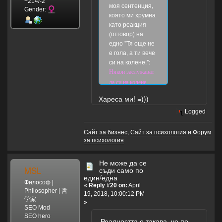
+214/-2
моя сентенция,
Gender:
която ми хрумна
като реакция
(отговор) на
едно "Тя още не
е гола, а ти вече
си на колене.":
Някои заслужават
да си на колене,
дори и когато са
Хареса ми! =)))
облечени, а на
Logged
други дори
голотата не може
Сайт за бизнес
,
Сайт за психология
и
Форум
да им помогне
за психология
някой да им обърне
внимание (пък
Не може да се
камо ли да им пада
MSL
съди само по
на колене).
един/една
Философ |
«
Reply #20 on:
April
Philosopher | 哲
19, 2018, 10:00:12 PM
学家
»
SEO Mod
SEO hero
Реалността е такава, че по