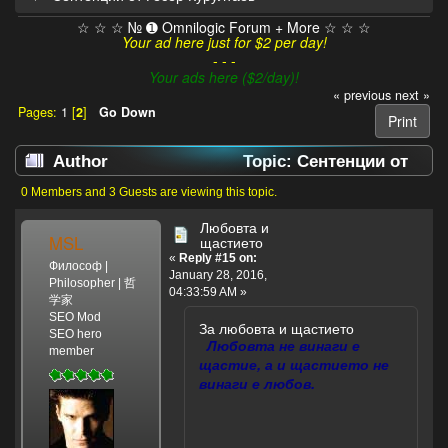
☆ ☆ ☆ № ➊ Omnilogic Forum + More ☆ ☆ ☆
Your ad here just for $2 per day!
- - -
Your ads here ($2/day)!
« previous
next »
Pages:
1
[
2
]
Go Down
Print
Author
Topic: Сентенции от
Гесер Курултаев (Read 15146 times)
0 Members and 3 Guests are viewing this topic.
Любовта и
MSL
щастието
«
Reply #15 on:
Философ |
January 28, 2016,
Philosopher | 哲
04:33:59 AM »
学家
SEO Mod
За любовта и щастието
SEO hero
Любовта не винаги е
member
щастие, а и щастието не
винаги е любов.