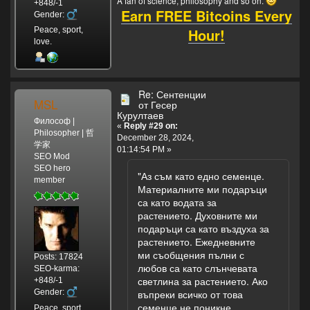
A fan of science, philosophy and so on.
+848/-1
Earn FREE Bitcoins Every
Gender:
Hour!
Peace, sport,
love.
Re: Сентенции
MSL
от Гесер
Курултаев
Философ |
«
Reply #29 on:
Philosopher | 哲
December 28, 2024,
学家
01:14:54 PM »
SEO Mod
SEO hero
"Аз съм като едно семенце.
member
Материалните ми подаръци
са като водата за
растението. Духовните ми
подаръци са като въздуха за
растението. Ежедневните
ми съобщения пълни с
Posts: 17824
любов са като слънчевата
SEO-karma:
светлина за растението. Ако
+848/-1
Gender:
въпреки всичко от това
семенце не поникне
Peace, sport,