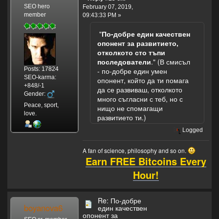
SEO hero
February 07, 2019,
member
09:43:33 PM »
"
По-добре един качествен
опонент за развитието,
отколкото сто тъпи
последователи
." (В смисъл
Posts: 17824
- по-добре един умен
SEO-karma:
опонент, който да ти помага
+848/-1
да се развиваш, отколкото
Gender:
много съгласни с теб, но с
Peace, sport,
нищо не спомагащи
love.
развитието ти.)
Logged
A fan of science, philosophy and so on.
Earn FREE Bitcoins Every
Hour!
Re: По-добре
boyanova6
един качествен
опонент за