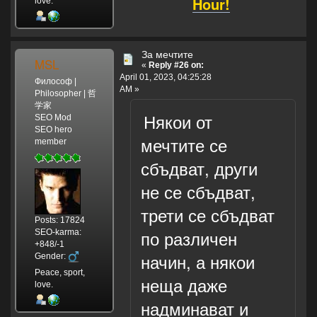
Hour!
love.
За мечтите
MSL
«
Reply #26 on:
April 01, 2023, 04:25:28
Философ |
AM »
Philosopher | 哲
学家
Някои от
SEO Mod
SEO hero
мечтите се
member
сбъдват, други
не се сбъдват,
трети се сбъдват
Posts: 17824
по различен
SEO-karma:
+848/-1
начин, а някои
Gender:
Peace, sport,
неща даже
love.
надминават и