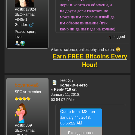
дори и когато са облечени, а
Posts: 17824
на други дори голотата не
SEO-karma:
може да им помогне някой да
+848/-1
им обърне внимание (пък
Gender:
камо ли да им пада на колене).
Peace, sport,
love.
Logged
A fan of science, philosophy and so on.
Earn FREE Bitcoins Every
Hour!
Re: За
boyanova6
колениченето
«
Reply #19 on:
SEO sr. member
January 11, 2018,
03:54:07 PM »
Quote from: MSL on
January 11, 2018,
05:56:22 AM
Posts: 369
SEO-karma:
Ето една нова