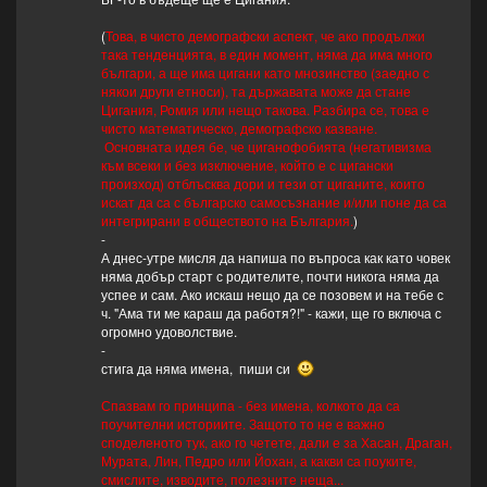
(
Това, в чисто демографски аспект, че ако продължи
така тенденцията, в един момент, няма да има много
българи, а ще има цигани като мнозинство (заедно с
някои други етноси), та държавата може да стане
Цигания, Ромия или нещо такова. Разбира се, това е
чисто математическо, демографско казване.
Основната идея бе, че циганофобията (негативизма
към всеки и без изключение, който е с цигански
произход) отблъсква дори и тези от циганите, които
искат да са с българско самосъзнание и/или поне да са
интегрирани в обществото на България.
)
-
А днес-утре мисля да напиша по въпроса как като човек
няма добър старт с родителите, почти никога няма да
успее и сам. Ако искаш нещо да се позовем и на тебе с
ч. "Ама ти ме караш да работя?!" - кажи, ще го включа с
огромно удоволствие.
-
стига да няма имена, пиши си
Спазвам го принципа - без имена, колкото да са
поучителни историите. Защото то не е важно
споделеното тук, ако го четете, дали е за Хасан, Драган,
Мурата, Лин, Педро или Йохан, а какви са поуките,
смислите, изводите, полезните неща...