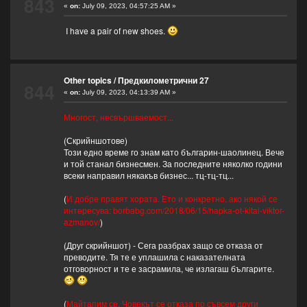
843
«
on:
July 09, 2023, 04:57:25 AM »
I have a pair of new shoes.
Other topics
/
Предкилометрични 27
844
«
on:
July 09, 2023, 04:13:39 AM »
Многост, несвършваемост...
(Скрийншотове)
Този едно време го знам като българин-шаолинец. Вече
и той станал бизнесмен. За последните няколко години
всеки направил някакъв бизнес... тц-тц-тц...
(
И добре правят хората. Ето и конкретно, ако някой се
интересува: borbabg.com/2018/06/15/hapka-ot-kitai-viktor-
azmanov/
)
(Друг скрийншот) - Сега разбрах защо се отказа от
преводите. Тя те е уплашила с наказателната
отговорност и те е засрамила, че излагаш българите.
(
Майтапим се. Човекът се отказа по съвсем други