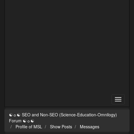
☯☼☯ SEO and Non-SEO (Science-Education-Omnilogy)
Forum ☯☼☯
Profile of MSL
Show Posts
Messages