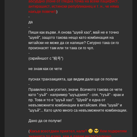
абсурдно (поне от гледна точка на всеки пацифист,
антирашист, истински републиканец и т. н., че няма
накъде повече!)
)
-
да
-
Пиши как върви. А онова "шуей хао", май не е точно
"шуей", защото такова нещо като комбинация на
китайски не може да се напише? Сигурно така си го
произнасят там или ти така си го чул.
-
(скрийншот с "税号")
не знам как се чете
пуснах транзакцията, ще видим дали ще се получи
-
Правилно съм усетил, значи. Всичкото такова се чете
като "-уъй" - например "шуъдзияо" - спя, "туъй" - крак и
пр. Това и то е "шуъй хао". "Шуей" е една от
невъзможните комбинации в китайския. Има "шуай" и
"шуъй"... Като цяло много са невъзможните комбинации.
Дано да се получи!
(
Какъв всеотдаен приятел, нали?
Хем подкрепям
знанията по езика, хем и давам чистосърдечно