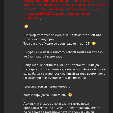
пак има пандемия, локдаунове и ти остават само
онлайн приходи, ако не ти се влиза в заеми. Аз заеми от
близо 10 години май нямам, а и да съм имал, те са били
от рода на 100-200 лева, примерно, не някакви
колосални.)
)
-
-
(Пример от статия за субективния момент в оценката
колко сме зле/добре)
Това е в стил: "Колко се оценяваш от 1 до 10?"
Сигурен съм, че и Ч. много ти говори такива как той ако
не бил и как той колко дал...
Баща ми още помни как носил 15 торби от Либия до
България... И то аз помагах, и майка ми... Ама не брои аз
колко багаж съм пренесъл из Китай за това време - поне
20 квартири съм сменил и съм носил чанти...
-
така си е, той си помни неговото
поне с пари да са били пълни
-
Ами пълни бяха с дънки и разни такива неща -
продадоха малко, за 1 месец, после тези пари вместо
да се вложат в магазинче бяха изядени и изпити...