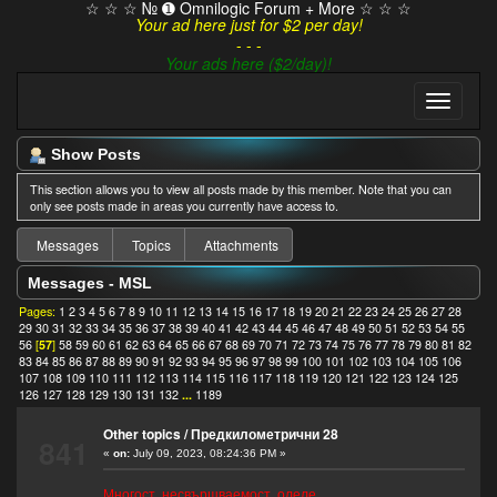
☆ ☆ ☆ № ➊ Omnilogic Forum + More ☆ ☆ ☆
Your ad here just for $2 per day!
- - -
Your ads here ($2/day)!
Show Posts
This section allows you to view all posts made by this member. Note that you can
only see posts made in areas you currently have access to.
Messages
Topics
Attachments
Messages - MSL
Pages:
1
2
3
4
5
6
7
8
9
10
11
12
13
14
15
16
17
18
19
20
21
22
23
24
25
26
27
28
29
30
31
32
33
34
35
36
37
38
39
40
41
42
43
44
45
46
47
48
49
50
51
52
53
54
55
56
[
57
]
58
59
60
61
62
63
64
65
66
67
68
69
70
71
72
73
74
75
76
77
78
79
80
81
82
83
84
85
86
87
88
89
90
91
92
93
94
95
96
97
98
99
100
101
102
103
104
105
106
107
108
109
110
111
112
113
114
115
116
117
118
119
120
121
122
123
124
125
126
127
128
129
130
131
132
...
1189
Other topics
/
Предкилометрични 28
841
«
on:
July 09, 2023, 08:24:36 PM »
Многост, несвършваемост. олеле...