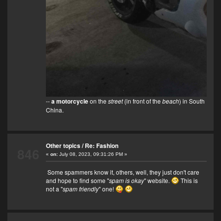
--
a motorcycle
on the
street
(in front of the
beach
) in South
China.
Other topics
/
Re: Fashion
846
«
on:
July 08, 2023, 09:31:26 PM »
Some spammers know it, others, well, they just don't care
and hope to find some "
spam is okay
" website.
This is
not a "
spam friendly
" one!