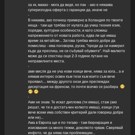
за хк, макао - мога да видя, но пак - ако е някаква
суперизгодна оферта с гаранции да, иначе не
-
В никаква, ако почнеш примерно в Холандия по твоите
неща - там ще трябва от нулата да учиш техния език,
порядки, културни особености, и като сложиш
напрежението от новата работа, едва ли ще имаш
време за китайски... Затова трябва много добре да
помислиш - има поговорка, руска, "преди да си намерил
къде да преспиш, не си събувай обувките". Най-малкото
може да си спестиш още 2-3 години лутане на
неправилните места.
-
ами мисля да не уча нови езици вече, няма за кога... а и
нямам интерес освен към тези към които съм вече
проявил.... между другото онзи ден преглеждах
дисертация на френски, то почти всичко се разбира
-
Ами не знам. Те искат диплома (ти имаш), стаж (ако
решат, че ти е достатъчен колкото имаш), езици (тук
вече всеки има собствен критерий дали говориш добре
или не)...
Ама в Европа ще е по-тегаво - там бюрокрация и
изисквания са много тежки, доколкото чувам. Сверявай
инфото, че да няма пак проблемации...