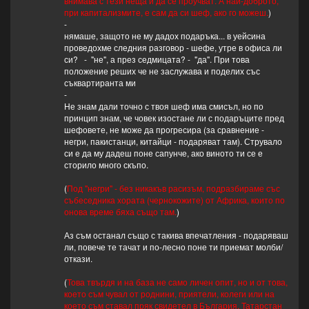
внимава с тези неща и да се проучват. А най-доброто,
при капитализмите, е сам да си шеф, ако го можеш.
)
-
нямаше, защото не му дадох подаръка... в уейсина
проведохме следния разговор - шефе, утре в офиса ли
си? - "не", а през седмицата? - "да". При това
положение реших че не заслужава и поделих със
съквартиранта ми
-
Не знам дали точно с твоя шеф има смисъл, но по
принцип знам, че човек изостане ли с подаръците пред
шефовете, не може да прогресира (за сравнение -
негри, пакистанци, китайци - подаряват там). Струвало
си е да му дадеш поне сапунче, ако виното ти се е
сторило много скъпо.
(
Под "негри" - без никакъв расизъм, подразбираме със
събеседника хората (чернокожите) от Африка, които по
онова време бяха също там.
)
Аз съм останал също с такива впечатления - подаряваш
ли, повече те тачат и по-лесно поне ти приемат молби/
откази.
(
Това твърдя и на база не само личен опит, но и от това,
което съм чувал от роднини, приятели, колеги или на
което съм ставал пряк свидетел в България, Татарстан