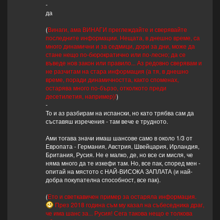
-
да
(
Винаги, ама ВИНАГИ преглеждайте и сверявайте
последните информации. Нещата, в днешно време, са
много динамични и за седмици, дори за дни, може да
стане нещо по-бюрократично или по-лесно; да се
въведе нов закон или правило... Аз редовно сверявам и
не разчитам на стара информация (а тя, в днешно
време, поради динамичността, както споменах,
остарява много по-бързо, отколкото преди
десетилетия, например)!
)
-
То и аз разбирам на испански, но като трябва сам да
съставяш изречения - там вече е трудното.
Ами тогава значи имаш шансове само в около 1/3 от
Европата - Германия, Австрия, Швейцария, Ирландия,
Британия, Русия. Не е малко, де, но все си мисля, че
няма много да те изкефи там. Но, все пак, според мен -
опитай на мястото с НАЙ-ВИСОКА ЗАПЛАТА (и най-
добра покупателна способност, все пак).
(
Ето и светкавичен пример за остаряла информация.
През 2018 година съм му казал на събеседника драг,
че има шанс за... Русия! Сега такова нещо е толкова