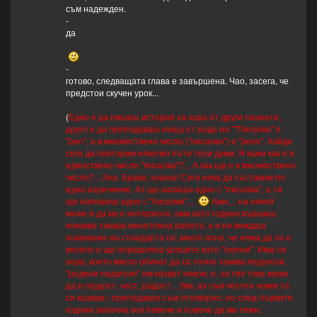
съм надежден.
-
да
-
готово, следващата глава е завършена. Чао, засега, че
предстои скучен урок...
(
Едно е да пишеш история за хора от други планети,
друго е да преподаваш неща от рода на ""Писалка" е
"pen", а в множествено число ("писалки") е "pens". Хайде
сега да повторим няколко пъти тези думи. Я кажи как е в
единствено число "писалка"?... А как ще е в множествено
число?... Аха. Браво, знаеш! Сега нека да съставим по
едно изречение. Аз ще напиша едно с "писалка", а ти
ще напишеш едно с "писалки"...
Ами,... на някой
може и да му е интересно, ама като години вършиш
някаква такава монотонна работа, а и не виждаш
покачване на стандарта си, много ясно, че няма да ти е
весело и ще определяш уроците като "скучни". Има си
хора, които много обичат да са точно такива педагози,
"родени педагози" им казват някои, е, за тях това може
да е гордост, чест, радост... Уви, аз съм честен човек та
си казвам - преподавал съм отговорно, но след първите
години започна все повече и повече да ми тежи,