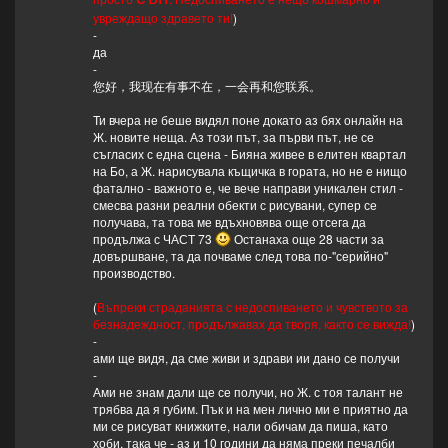
увреждащо здравето ти!
)
-
да
-
您好，我现在有事不在，一会再和您联系。
Ти вчера не беше видял поне докато аз бях онлайн на
Ж. новите неща. Аз този път, за първи път, не се
съгласих с една сцена - Бияна живее в елитен квартал
на Бо, а Ж. нарисувала къщичка в гората, но не е нищо
фатално - важното е, че вече направи уникален стил -
смесва разни реални обекти с рисувани, супер се
получава, та това ме вдъхновява още отсега да
продължа с ЧАСТ 73
Останаха още 28 части за
довършване, та да почваме след това по-"серийно"
производство.
(
Въпреки страданията с недоспиването и чувството за
безнадеждност, продължавах да творя, както се вижда!
)
-
ами ще видя, да сме живи и здрави ии дано се получи
-
Ами не знам дали ще се получи, но Ж. с тоя талант не
трябва да я губим. Пък и на мен лично ми е приятно да
ми се рисуват книжките, нали обичам да пиша, като
хоби, така че - аз и 10 години да няма преки печалби