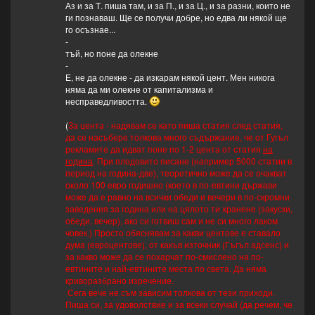
Аз и за Т. пиша там, и за П., и за Ц., и за разни, които не
ги познаваш. Ще се получи добре, но едва ли някой ще
го осъзнае...
-
тъй, но поне да олекне
-
Е, не да олекне - да изкарам някой цент. Мен никога
няма да ми олекне от капитализма и
несправедливостта.
(
За цента - надявам се като пиша статия след статия,
да се насъбере толкова много съдържание, че от Гугъл
рекламите да идват поне по 1-2 цента от статия
на
година
. При плодовито писане (например 5000 статии в
период на година-две), теоретично може да се очакват
около 100 евро годишно (което в по-евтини държави
може да е равно на всички обеди и вечери в по-скромни
заведения за година или на цялото ти хранене (закуски,
обеди, вечер), ако си готвиш сам и не си много лаком
човек.) Просто обяснявам за какви центове е ставало
дума (евроцентове), от какъв източник (Гъгъл адсенс) и
за какво може да се похарчат по-смислено на по-
евтините и най-евтините места по света. Да няма
криворазбрано изречение.
Сега вече не съм зависим толкова от тези приходи.
Пиша си, за удоволствие и за всеки случай (да речем, че