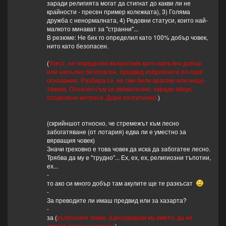
заради религията могат да стигнат до какви ли не
крайности - пресен пример колежката), 3) Голяма
дружба с ненормалната, 4) Редовни статуси, които най-
малкото минават за "странни"...
В резюме: Не бих го определил като 100% добър човек,
нито като безопасен.
(
Тоест, не определях въпросния като напълно добър
или напълно безопасен, предвид изброените по-горе
основания. Разбира се, не сме били врагове или нещо
такова. Отнасял съм се уважително, заради общи,
споделени интреси. Дори почтително.
)
(скрийншот относно, че стремежът към лесно
забогатяване (от лотария) едва ли е уместно за
вярващия човек)
Значи греховно е това човек да иска да забогатее лесно.
Трябва да му е "трудно"... Ех, ех, ех, религиозни тъпотии,
ех...
-
то ако си много добър там акулите ще те разкъсат
-
За преводите ли имаш предвид или за хазарта?
-
за (
въпросния човек. (Цензурирам му името, да не
стават излишни клюки.)
)