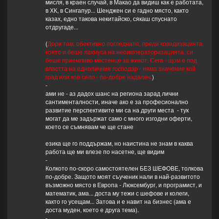
мисля, в краен случай, в Макао да видиш как е работата,
в ХК, в Сингапур... Шенджен си е гадно място, както
казах, едно такова некитайско, сякаш спуснато
отдругаде...
(
Дори там, обективно погледнато, преди ковидизацията,
която и беше лакмуса на неоимператоризацията, си
беше приемливо местенце за живот. Сега - щом е под
властта на едноличния господар - няма значение кой
град или кое село - по-добре надалеч.
)
-
ами не - аз дадох шанс на региона зарад лични
сантименталности, иначе ако е за професионално
развитие перспективите ми са на други места - тук
могат да ме задържат само с много изгодни оферти,
което се съмнявам че ще стане
езика ще го поддържам, но наистина не знам в каква
работа ще ми влезе по насетне, ще видим
-
Колкото по-скоро самостоятелен БЕЗ ШЕФОВЕ, толкова
по-добре. Защото моят съученик нали в най-развитото
възможно място в Европа - Люксембург, и програмист, и
математик, ама... доста му тежи с шефове и колеги,
както го усещам... Затова и е навит на бизнес (ама е
доста муден, което е друга тема).
-