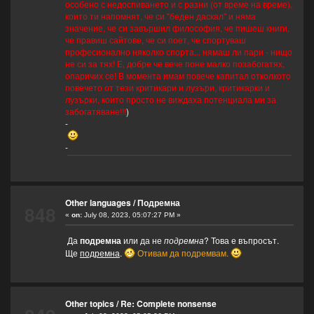
особено с недоспиването и с разни (от време на време),
които ти напомнят, че си "беден даскал" и няма
значение, че си завършил философия, че пишеш книги,
че правиш сайтове, че си поет, че спортуваш
професионално няколко спорта... нямаш ли пари - нищо
не си за тях! Е, добре че вече поне малко позабогатях,
опаричих се! В момента имам повече капитал отколкото
повечето от тези критикари и лузъри, критикарки и
лузърки, които просто не виждаха потенциала ми за
забогатяване!!!
)
-
-
Other languages
/
Подремна
848
«
on:
July 08, 2023, 05:07:27 PM »
Да
подремна
или да не
подремна
? Това е въпросът.
Ще
подремна
.
Отивам да подремвам.
Other topics
/
Re: Complete nonsense