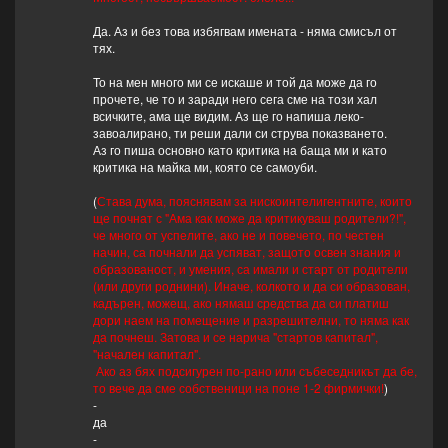
Да. Аз и без това избягвам имената - няма смисъл от
тях.
То на мен много ми се искаше и той да може да го
прочете, че то и заради него сега сме на този хал
всичките, ама ще видим. Аз ще го напиша леко-
завоалирано, ти реши дали си струва показването.
Аз го пиша основно като критика на баща ми и като
критика на майка ми, която се самоуби.
(
Става дума, пояснявам за нискоинтелигентните, които
ще почнат с "Ама как може да критикуваш родители?!",
че много от успелите, ако не и повечето, по честен
начин, са почнали да успяват, защото освен знания и
образованост, и умения, са имали и старт от родители
(или други роднини). Иначе, колкото и да си образован,
кадърен, можещ, ако нямаш средства да си платиш
дори наем на помещение и разрешителни, то няма как
да почнеш. Затова и се нарича "стартов капитал",
"начален капитал".
Ако аз бях подсигурен по-рано или събеседникът да бе,
то вече да сме собственици на поне 1-2 фирмички!
)
-
да
-