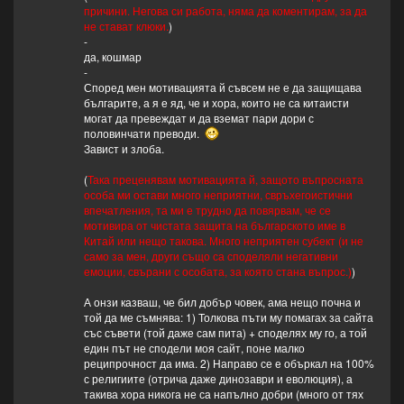
причини. Негова си работа, няма да коментирам, за да
не стават клюки.
)
-
да, кошмар
-
Според мен мотивацията й съвсем не е да защищава
българите, а я е яд, че и хора, които не са китаисти
могат да превеждат и да вземат пари дори с
половинчати преводи.
Завист и злоба.
(
Така преценявам мотивацията й, защото въпросната
особа ми остави много неприятни, свръхегоистични
впечатления, та ми е трудно да повярвам, че се
мотивира от чистата защита на българското име в
Китай или нещо такова. Много неприятен субект (и не
само за мен, други също са споделяли негативни
емоции, свърани с особата, за която стана въпрос.)
)
А онзи казваш, че бил добър човек, ама нещо почна и
той да ме съмнява: 1) Толкова пъти му помагах за сайта
със съвети (той даже сам пита) + споделях му го, а той
един път не сподели моя сайт, поне малко
реципрочност да има. 2) Направо се е объркал на 100%
с религиите (отрича даже динозаври и еволюция), а
такива хора никога не са напълно добри (много от тях