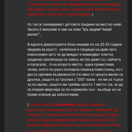
"стискане на палци", не забравяйки да се интересувам
как вървят нещата, когато човек си има притеснения за
нещо, както в случай с този трансфер.
)
Аз тук се занимавам с детските градини на местно ниво.
Засега 2 минахме и сме на ниво "Шъ видим! Чакай
малко!"...
В едната директорките бяха някакви по на 22-23 години
(видима възраст) - залюпени и гледащи на диво като
извънземен като че да виждат и командват елитна
градинка приличаща на замък, вътре даже със зайчета
и папагали... А на второто място - една приветлива
лелка, която по-рано ползвала някакъв пакистанец, но с
доста скромни възможности (тя явно от цената малко се
дръпна, защото аз тръгнах с "200" юана - не ми се търси
за по-малко, защото ми трябва просто 1 място тук, че да
си покрия квартира за по-нормален сън - въобще не си
правя илюзии да забогатявам.
(
В онзи тежък и
поболяващ
период, в шумния
едностаен апартамент, когато никой от можещите да
помогнат с начален капитал не ме съжали да услужи и
да почнем да изкарваме пари заедно, наистина бях
изгубил надежда за каквото и да е забогатяване. Исках
сън
просто
. Недоспиването е нещо кошмарно и