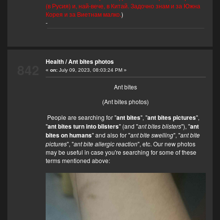
(в Русия) и, най-вече, в Китай. Задочно знам и за Южна
Корея и за Виетнам малко.
)
-
Health
/
Ant bites photos
842
«
on:
July 09, 2023, 08:03:24 PM »
Ant bites
(Ant bites photos)
People are searching for "
ant bites
", "
ant bites pictures
",
"
ant bites turn into blisters
" (and "
ant bites blisters
"), "
ant
bites on humans
" and also for "
ant bite swelling
", "
ant bite
pictures
", "
ant bite allergic reaction
", etc. Our new photos
may be useful in case you're searching for some of these
terms mentioned above: