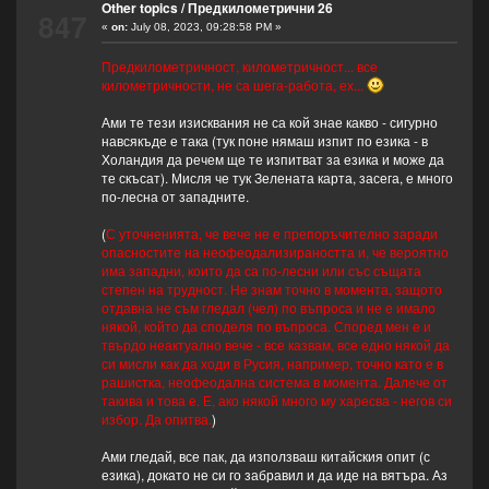
Other topics
/
Предкилометрични 26
847
«
on:
July 08, 2023, 09:28:58 PM »
Предкилометричност, километричност... все
километричности, не са шега-работа, ех...
Ами те тези изисквания не са кой знае какво - сигурно
навсякъде е така (тук поне нямаш изпит по езика - в
Холандия да речем ще те изпитват за езика и може да
те скъсат). Мисля че тук Зелената карта, засега, е много
по-лесна от западните.
(
С уточненията, че вече не е препоръчително заради
опасностите на неофеодализираността и, че вероятно
има западни, които да са по-лесни или със същата
степен на трудност. Не знам точно в момента, защото
отдавна не съм гледал (чел) по въпроса и не е имало
някой, който да споделя по въпроса. Според мен е и
твърдо неактуално вече - все казвам, все едно някой да
си мисли как да ходи в Русия, например, точно като е в
рашистка, неофеодална система в момента. Далече от
такива и това е. Е, ако някой много му харесва - негов си
избор. Да опитва.
)
Ами гледай, все пак, да използваш китайския опит (с
езика), докато не си го забравил и да иде на вятъра. Аз