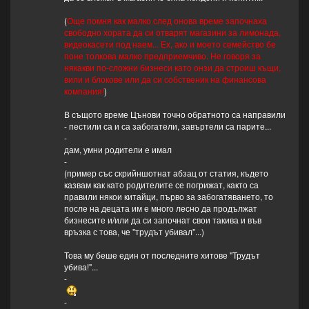
(
Още помня как малко след онова време започнаха
свободно хората да си отварят магазини за лимонада,
видеокасети под наем... Ех, ако и моето семейство бе
поне толкова малко предприемчиво. Не говоря за
някакви по-сложни бизнеси като онзи да строиш къщи,
вили и блокове или да си собственик на финансова
компания!
)
В същото време Цънови точно обратното са направили
- пестили са и са забогатели, завъртели са парите...
-
дам, умни родители е имал
-
(пример със скрийншотнат абзац от статия, където
казвам как като родителите се погрижат, както са
правили някои китайци, първо за забогатяването, то
после на децата им е много лесно да продължат
бизнесите и/или да си започнат свои такива и във
връзка с това, че "трудът убивал"...)
Това му беше един от последните хитове "Трудът
убива!"...
-
-