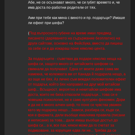
Абе, не се осъзнават много, че си губят времето и, че
има доста по-работни родители от тях.
Ами при тебе как мина с виното и пр. подаръци? Имаше
ли ефект при шефа?
(
Под въпросното губене на време имах предвид
писането (даряването на съдържание безплатно) на
други сайтове, основно на Фейсбука, вместо да пишеш
за себе си и да изкараш поне няколко цента.
За подаръците - съветвах да подари няколко неща на
шефа си, защото много от китайските шефове са
свикнали да получават. Една от моите даже сама ми
намекна, че колежката ми от Канада й подарила нещо, а
аз още не бях. Аз лично съм виждал положителен ефект
от подарък, който бях направил на друг мой китайски
шеф... Всъщност, вероятно и некитайски шефове има
доста, които не биха отказали подаръци... това си е
човешка психология, не е само културен феномен. Дори
и да не е много алчен шеф, то поне се чувства уважен
като му подариш нещо... Зависи, разбира се, къде си,
коя е фирмата, дали въобще има/няма правила (писани
и неписани) за това... дали имаш въобще достъп до
шефа си... а и, все пак, някои може да го счетат за
подмазване, за корупция едва ли не... Трябва да се