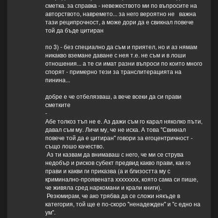
сметка. за справка - невежеството ми по въпросите на
авторството, навремето... за него вероятно не важна
тази реципрочност, а може дори да е свикнал повече
той да бъде цитиран
по 3) - без специално да съм и приятел, но и аз нямам
никакво вземане даване с нея т.е. не съм и в лоши
отношения... а те си имат разни въпроси по които много
спорят - примерно тези за транслитерацията на
пинина...
добре е че отбелязваш, а вече всеки да си прави
сметките
-
Абе толкоз тъп не е. Аз дажи съм го карал няколко пъти,
давал съм му. Личи му, че не иска. А това "Свикнал
повече той да е цитиран" говори за егоцентричност -
също лошо качество.
Аз ти казвам да внимаваш с него, че ми се струва
недобър и рисков субект предвид какво прави, как го
прави и какви ги приказва (а и близостта му с
криминално-проявената хххххххх, която сама си пише,
че живяла сред наркомани и крали книги).
Резюмирам, че ако трябва да се сложи някъде в
категория, той ще е по-скоро "ненадежден" и "с едно на
ум".