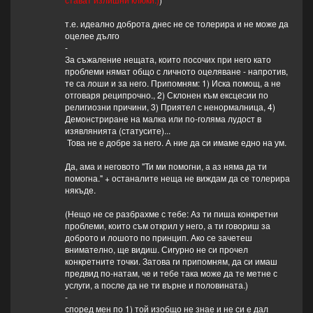
т.е. идеално доброта днес не се толерира и не може да
оцелее дълго
-
За съжаление нещата, които посочих при него като
проблеми нямат общо с личното оцеляване - напротив,
те са лоши и за него. Припомням: 1) Иска помощ, а не
отговаря реципрочно., 2) Склонен към ексцесии по
религиозни причини, 3) Приятел с ненормалница, 4)
Демонстриране на малка или по-голяма лудост в
изявлянията (статусите)...
Това не е добре за него. А ние да си имаме едно на ум.
Да, ама и неговото "Ти ми помогни, а аз няма да ти
помогна." + останалите неща не виждам да се толерира
някъде.
(Нещо не се разбрахме с тебе: Аз ти пиша конкретни
проблеми, които съм открил у него, а ти говориш за
доброто и лошото по принцип. Ако се зачетеш
внимателно, ще видиш. Сигурно не си прочел
конкретните точки. Затова ги припомням, да си имаш
предвид по-натам, че и тебе така може да те метне с
услуги, а после да не ти върне и половината.)
-
според мен по 1) той изобщо не знае и не си е дал