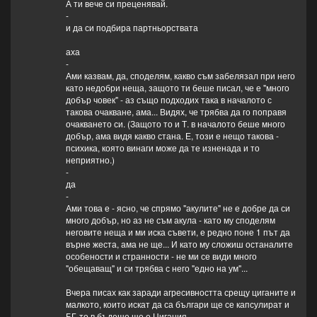
А ти вече си преценявай.
-
и да си подбира партньорствата
аха
-
Ами казвам, да, споделям, какво съм забелязал при него
като недобри неща, защото ти беше писал, че е "много
добър човек" - аз също подходих така в началото с
такова очакване, ама... Видях, че трябва да го поправя
очакването си. (Защото то и Т. в началото беше много
добър, ама видя какво стана. Е, този е нещо такова -
психика, която винаги може да те изненада и то
неприятно.)
-
да
-
Ами това е - ясно, че спрямо "акулите" не е добре да си
много добър, но аз не съм акула - като му споделям
неговите неща и ми иска съвети, е редно поне 1 път да
върне жеста, ама не ще... И като му сложиш останалите
особености и странности - не ми се види много
"обещаващ" и си трябва с него "едно на ум"...
Вчера писах как заради агресивността срещу циганите и
малкото, които искат да са българи ще се капсулират и
БГ-то в бъдеще ще е Цигания.