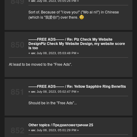
849
«
on:
July 08, 2023, 05:05:26 PM »
Sort of. Because of "I love you!" ("Wo ai ni!") in Chinese
(which is "我爱你!") over there.
-------FREE ADS-------
/
Re: Plz Check My Website
850
DesignPlz Check My Website Design, my website score
is too
«
on:
July 08, 2023, 05:03:48 PM »
At least to be moved to the "Free Ads".
-------FREE ADS-------
/
Re: Yellow Sapphire Ring Benefits
851
«
on:
July 08, 2023, 05:02:47 PM »
Should be in the "Free Ads"...
Other topics
/
Предкилометрични 25
852
«
on:
July 08, 2023, 05:01:29 PM »