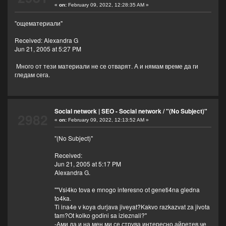
«
on:
February 09, 2022, 12:28:35 AM »
"ощематериали"
Received: Alexandra G
Jun 21, 2005 at 5:27 PM
Много от тези материали не се отварят. А и нямам време да ги
гледам сега.
Social network | SEO - Social network
/
"(No Subject)"
2982
«
on:
February 09, 2022, 12:13:52 AM »
"(No Subject)"
Received:
Jun 21, 2005 at 5:17 PM
Alexandra G.
""Vsi4ko tova e mnogo interesno ot geneti4na gledna
to4ka.
Ti ina4e v koya durjava jiveyat?Kakvo razkazvat za jivota
tam?Ot kolko godini sa izleznali?"
-Ами да,и на мен ми се струва интересно,айретев,че