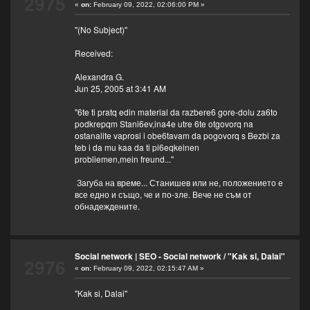
2975
«
on:
February 09, 2022, 02:06:00 PM »
"(No Subject)"
Received:
Alexandra G.
Jun 25, 2005 at 3:41 AM
"6te ti pratq edin material da razbere6 gore-dolu za6to
podkrepqm Stani6ev,ina4e utre 6te otgovorq na
ostanalite vaprosi i obe6tavam da pogovorq s Bezbi za
teb i da mu kaa da ti pi6eqkeinen
probliemen,mein freund..."
Загуба на време... Станишев или не, положението е
все едно и също, че и по-зле. Вече не съм от
обнадеждените.
Social network | SEO - Social network
/
"Kak si, Dalai"
2976
«
on:
February 09, 2022, 02:15:47 AM »
"Kak si, Dalai"