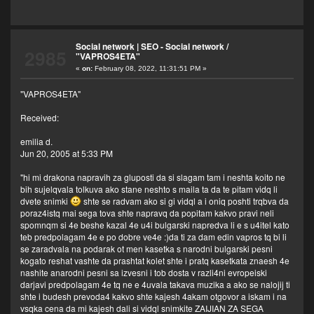
Social network | SEO - Social network
/
2985
"VAPROS4ETA"
«
on:
February 08, 2022, 11:31:51 PM »
"VAPROS4ETA"
Received:
emilia d.
Jun 20, 2005 at 5:33 PM
"hi mi drakona napravih za gluposti da si slagam tam i neshta koito ne
bih sujelqvala tolkuva ako stane neshto s maila ta da te pitam vidq li
dvete snimki
shte se radvam ako si gi vidql a i oniq poshti trqbva da
poraz4istq mai sega tova shte napravq da popitam kakvo pravi neli
spomnqm si 4e beshe kazal 4e u4i bulgarski napredva li e s u4itel kato
teb predpolagam 4e e po dobre ve4e :)da ti za dam edin vapros tq bi li
se zaradvala na podarak ot men kasetka s narodni bulgarski pesni
kogato reshat vashte da prashtat kolet shte i pratq kasetkata znaesh 4e
nashite anarodni pesni sa izvesni i tob dosta v razli4ni evropeiski
darjavi predpolagam 4e tq ne e 4uvala takava muzika a ako se nalojij ti
shte i budesh prevoda4 kakvo shte kajesh 4akam otgovor a iskam i na
vsqka cena da mi kajesh dali si vidql snimkite ZAIJIAN ZA SEGA