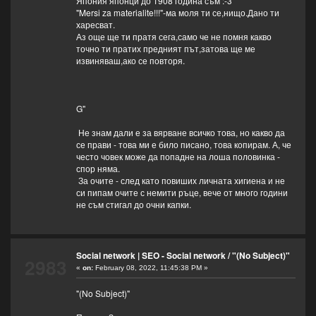
Япония японци до 1908 година съм :-3
"Mersi za materialite!!!"-ма моля ти се,нищо.Дано ти
харесват.
Аз още ще ти пратя сега,само че не помня какво
точно ти пратих предният път,затова ще ме
извиняваш,ако се повторя.
G"
Не знам дали е за вярване всичко това, но какво да
се прави - това ми е било писано, това копирам. А, че
често човек може да попадне на лоша половинка -
спор няма.
За очите - след като повиших личната хигиена и не
си пипам очите с немити ръце, вече от много години
не съм стигал до очни капки.
Social network | SEO - Social network
/
"(No Subject)"
2983
«
on:
February 08, 2022, 11:45:38 PM »
"(No Subject)"