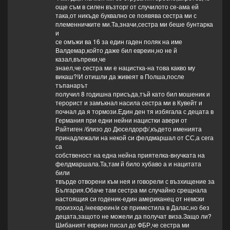
още съм в силен възторг от случилото се-ама ей
така,от никъде буквално се появява сестра ми с
племенничките ми.Та,значи,сестра ми беше бунтарка
и
се омъжи ва 16 за един гаден поляк на име
Валдемар,който даже бил евреин,но не й
казал,въпреки,че
знаел,че сестра ми е нацистка-на това какво му
викаш?!И отишли да живеят в Полша,после
тъпанарът
получил 8 годишна присъда,тъй като бил мошеник и
терорист и замъкнал насила сестра ми в Кувейт и
почнал да я тормози.Един ден тя избягала с децата в
Германия при едни нейни нацистки авери от
Райтиген /близо до Дюселдорф/,където именията
принадлежали на некой си фелдмаршал от СС,а сега
са
собственост на една нейна приятелка-внучката на
фелдмаршала.Та,там й било хубаво а и нацитата
били
твърде отворени към нея и говорели с възхищение за
България.Обаче там сестра ми случайно срещнала
настоящия си годеник-един американец от немски
произход /неевреин/и се приместила в Далас,но без
децата,защото не можели да получат виза.Защо ли?
Шибаният евреин писал до ФБР,че сестра ми