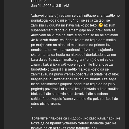
Павлин З.
Jun 21, 2005 at 3:51 AM
"zdravei priatelu:) radvam se da ti pi6a.ne znam za6to no
poniakoga kogato mi e mu4no i se setia za teb i se
zamislia i v du6ata mi stava malko po leko .
az sum
super-niamam rabota-niamam gaje no vupreki tova se
4uvstvam na vurha na silite si.snimah se no ne smiatam
4e izliazoh dobre -vsu6nost izkam da izglejdam malko
po mujestven no niaka si mi e trudno da pridam tozi
emotsionalen vvid na vun6nosttasi.za moe sujalenie
skoro niama da hodia na niakude i doniakude tova me
kara da se 4uvstvam malko ograni4en:(. 6te mi se da
znam ti kak si izkarva6 -osven golemite ti planove za
bude6teto ti izmislil li si ne6to malko s koeto da se
zanimava6 na purvo vreme-.pozdravi ot priatelite ot blok
uragan-pe6o i lazar-stanali sa golemi momtsi i za sega
ne se zanimavat s gluposti-pone taka izglejda na pruv
pogled:).pozdravi i ot o nazi tvoita biv6ata p-ka ot su6tiat
blok. dali 6te se razvia kato 4ovek ili 6te si ostana
su6toto"tupo kopele "samo vremeto 6te pokaje. 4ao i do
edno pismo vreme.
"
Големите планове са си добри, но като няма пари, не
може да се правят успешно големи планове (ако не
искаме да си останат само планове, де).