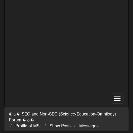
☯☼☯ SEO and Non-SEO (Science-Education-Omnilogy)
Forum ☯☼☯
Profile of MSL
Show Posts
Messages