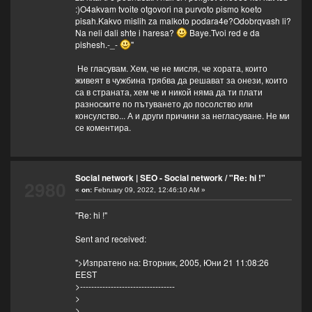
:)O4akvam tvoite otgovori na purvoto pismo koeto
pisah.Kakvo mislih za malkoto podara4e?Odobrqvash li?
Na neli dali shte i haresa?
Baye.Tvoi red e da
pishesh.-_-
"
Не гласувам. Хем, че не мисля, че хората, които
живеят в чужбина трябва да решават за онези, които
са в страната, хем че и никой няма да ти плати
разноските по пътуването до посолство или
консулство... А и други причини за негласуване. Не ми
се коментира.
Social network | SEO - Social network
/
"Re: hi !"
2980
«
on:
February 09, 2022, 12:46:10 AM »
"Re: hi !"
Sent and received:
">Изпратено на: Вторник, 2005, Юни 21 11:08:26
EEST
>----------------------------------
>
>