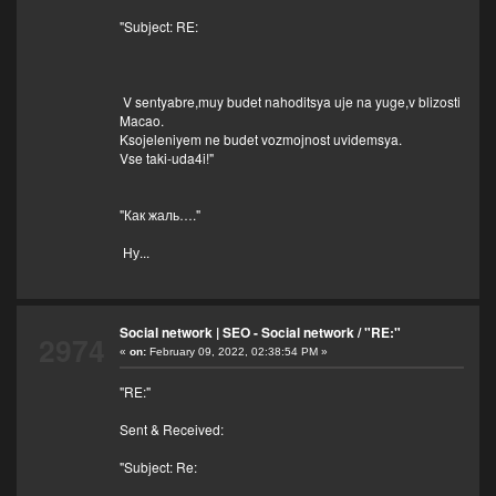
"Subject: RE:
V sentyabre,muy budet nahoditsya uje na yuge,v blizosti
Macao.
Ksojeleniyem ne budet vozmojnost uvidemsya.
Vse taki-uda4i!"
"Как жаль…."
Ну...
Social network | SEO - Social network
/
"RE:"
2974
«
on:
February 09, 2022, 02:38:54 PM »
"RE:"
Sent & Received:
"Subject: Re: