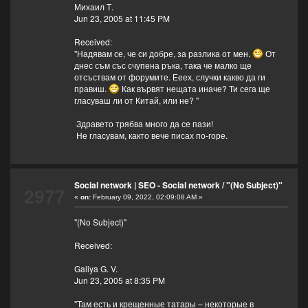
Михаил Т.
Jun 23, 2005 at 11:45 PM
Received:
"Надявам се, че си добре, за разлика от мен.
От
днес съм със счупена ръка, така че малко ще
отсъствам от форумите. Ееех, случки какво да ги
правиш.
Как вървят нещата иначе? Ти сега ще
гласуваш ли от Китай, или не? "
Здравето трябва много да се пази!
Не гласувам, както вече писах по-горе.
Social network | SEO - Social network
/
"(No Subject)"
2977
«
on:
February 09, 2022, 02:09:08 AM »
"(No Subject)"
Received:
Galiya G. V.
Jun 23, 2005 at 8:35 PM
"Там есть и крещенные татары – некоторые в