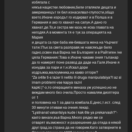
избягала с
някъв нацистки любовник,били отвлякли децата и
американецът ги бил изнасилвал-глупости,общо
взето.Иначе изродът го издирват и в Полша и в
Германия и ако го хванат-на сапун.А дано го
хванат,де.То,и сестра ми каза,че иска главата на
негодяя.А в момента тя е тук за операцията на
Мария
и децата са при баба им-бившата жена на Чърчил/
тати/.Пък за света разправя,че навсякъде било
гадно,освен във Варна /не България/ и в Райтиген /не
цяла Германия/.Това е.Иначе чакаме ония тъпанар
да го намерят поне развод да даде на Галя.Иначе я
изнудва за пари и т.н.Искал дори
издръжка,малоумника,на какво отгоре?
"Za o4ite ti-s lazer li ne6to ili druga manipulatsiya?I az si
imam problemi-vse kapya razni
kapki:)"-о,то операциите минаха уж успешно,но не
виждам много без очила.Просто намалям диоптера
от 1
и половина на 1 за двата комбала.Е,днес,т.ест. след
30 минути отивам на очния лекар.
"Lyatnanat vakantsiya kude i kak 6te ya prekarvash?"-
както винаги,във Варна.Много рядко ми се
отварят възможност и разрешение да отида в някой
друг град,за страна да не говорим.Като затворните в