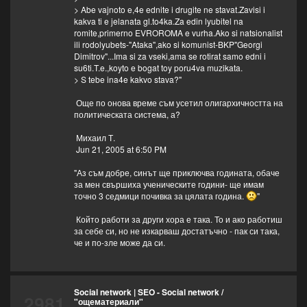
> Abe vajnoto e,4e ednite i drugite ne stavat.Zavisi i
kakva ti e jelanata gl.to4ka.Za edin lyubitel na
romite,primerno EVROROMA e vurha.Ako si natsionalist
ili rodolyubets-"Ataka",ako si komunist-BKP"Georgi
Dimitrov"...Ima si za vseki,ama se rotirat samo edni i
su6ti.T.e.,koyto e bogat toy poru4va muzikata.
> S tebe ina4e kakvo stava?"
Още по онова време съм усетил олигархичността на
политическата система, а?
Михаил Т.
Jun 21, 2005 at 6:50 PM
"Аз съм добре, синът ще приключва годината, обаче
за мен свършиха ученическите години- ще имам
точно 3 седмици почивка за цялата година.
"
Който работи за други хора е така. То и ако работиш
за себе си, но не изкарваш достатъчно - пак си така,
че и по-зле може да си.
Social network | SEO - Social network
/
2981
"ощематериали"