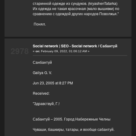
старинной одежде из сундуков. (kryashenTatarka)
Их одежда не такая красочная (мало вышивки) по
сравнению с одеждой других народов Поволжья."
Понял.
Social network | SEO - Social network
/
Сабантуй
2978
«
on:
February 09, 2022, 01:06:12 AM »
Санбантуй
Galiya G. V.
Jun 23, 2005 at 8:27 PM
Received:
"Здравствуй, Г.!
Сабантуй – 2005. Город Набережные Челны
Чуваши, башкиры, татары, и вообще сабантуй.