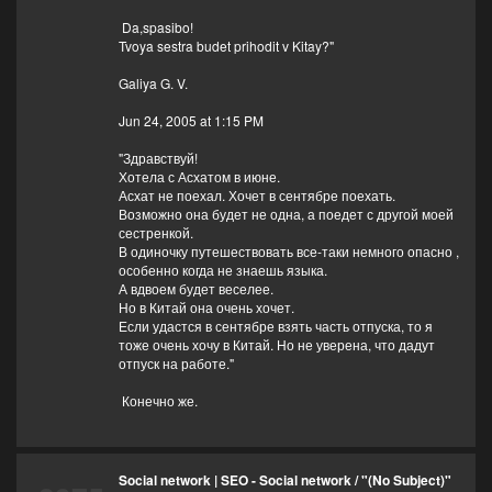
Da,spasibo!
Tvoya sestra budet prihodit v Kitay?"
Galiya G. V.
Jun 24, 2005 at 1:15 PM
"Здравствуй!
Хотела с Асхатом в июне.
Асхат не поехал. Хочет в сентябре поехать.
Возможно она будет не одна, а поедет с другой моей
сестренкой.
В одиночку путешествовать все-таки немного опасно ,
особенно когда не знаешь языка.
А вдвоем будет веселее.
Но в Китай она очень хочет.
Если удастся в сентябре взять часть отпуска, то я
тоже очень хочу в Китай. Но не уверена, что дадут
отпуск на работе."
Конечно же.
Social network | SEO - Social network
/
"(No Subject)"