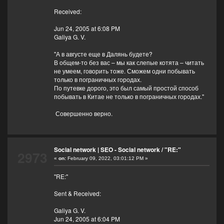
Received:
Jun 24, 2005 at 6:08 PM
Galiya G. V.
"А в августе еще в Далянь будете?
В общем-то без вас – мы как слепые котята – читать
не умеем, говорить тоже. Сможем одни побывать
только в пограничных городах.
По путевке дорого, это был самый простой способ
побывать в Китае не только в пограничных городах."
Совершенно верно.
Social network | SEO - Social network
/
"RE:"
2973
«
on:
February 09, 2022, 03:01:12 PM »
"RE:"
Sent & Received:
Galiya G. V.
Jun 24, 2005 at 6:04 PM