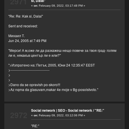
2971
si, Dalai"
«
on:
February 09, 2022, 03:17:48 PM »
"Re: Re: Kak si, Dalai"
Sent and received:
Михаил Т.
Jun 24, 2005 at 7:49 PM
"Мерси! А м,оже ли да разкажеш нещо повече за твоя град- голям
ли е, някакъв център ли е или?"
">Изпратено на: Петък, 2005, Юни 24 12:35:47 EEST
>----------------------------------
>
>
>Dano da se opravish po-skoro!!!
>Az nqma da glasuvam,makar 4e moje v Bg-posolstvoto."
Social network | SEO - Social network
/
"RE:"
2972
«
on:
February 09, 2022, 03:12:06 PM »
"RE:"