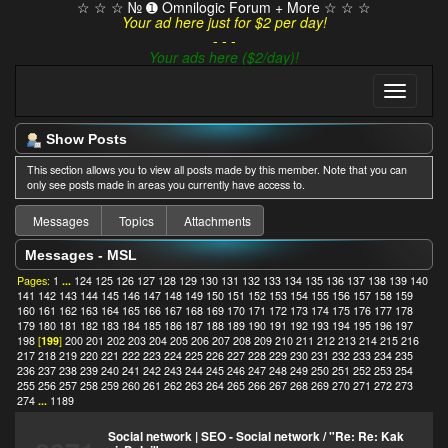
☆ ☆ ☆ № ➊ Omnilogic Forum + More ☆ ☆ ☆
Your ad here just for $2 per day!
- - -
Your ads here ($2/day)!
Show Posts
This section allows you to view all posts made by this member. Note that you can
only see posts made in areas you currently have access to.
Messages
Topics
Attachments
Messages - MSL
Pages:
1
...
124
125
126
127
128
129
130
131
132
133
134
135
136
137
138
139
140
141
142
143
144
145
146
147
148
149
150
151
152
153
154
155
156
157
158
159
160
161
162
163
164
165
166
167
168
169
170
171
172
173
174
175
176
177
178
179
180
181
182
183
184
185
186
187
188
189
190
191
192
193
194
195
196
197
198
[
199
]
200
201
202
203
204
205
206
207
208
209
210
211
212
213
214
215
216
217
218
219
220
221
222
223
224
225
226
227
228
229
230
231
232
233
234
235
236
237
238
239
240
241
242
243
244
245
246
247
248
249
250
251
252
253
254
255
256
257
258
259
260
261
262
263
264
265
266
267
268
269
270
271
272
273
274
...
1189
Social network | SEO - Social network
/
"Re: Re: Kak