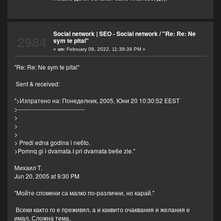
Social network | SEO - Social network
/
"Re: Re: Ne
2984
sym te pital"
«
on:
February 08, 2022, 11:39:39 PM »
"Re: Re: Ne sym te pital"
Sent & received:
">Изпратено на: Понеделник, 2005, Юни 20 10:30:52 EEST
>----------------------------------
>
>
>
> Predi edna godina i ne6to.
>Pomnq gi i dvamata.I pri dvamata be6e zle."
Михаил Т.
Jun 20, 2005 at 9:30 PM
"Мойте спомени са малко по-различни, но карай."
Всеки както го е преживял, а и каквито очаквания и желания е
имал. Сложна тема.