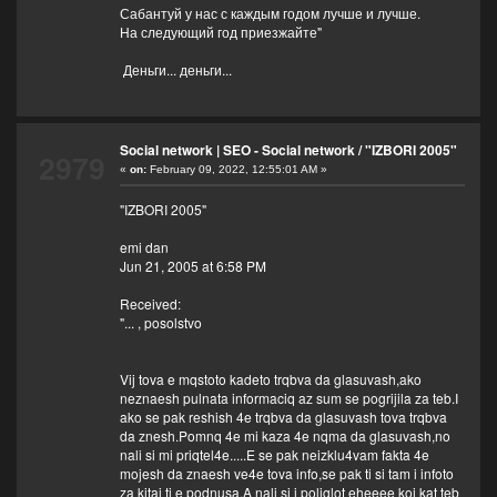
Сабантуй у нас с каждым годом лучше и лучше.
На следующий год приезжайте"
Деньги... деньги...
Social network | SEO - Social network
/
"IZBORI 2005"
2979
«
on:
February 09, 2022, 12:55:01 AM »
"IZBORI 2005"
emi dan
Jun 21, 2005 at 6:58 PM
Received:
"... , posolstvo
Vij tova e mqstoto kadeto trqbva da glasuvash,ako
neznaesh pulnata informaciq az sum se pogrijila za teb.I
ako se pak reshish 4e trqbva da glasuvash tova trqbva
da znesh.Pomnq 4e mi kaza 4e nqma da glasuvash,no
nali si mi priqtel4e.....E se pak neizklu4vam fakta 4e
mojesh da znaesh ve4e tova info,se pak ti si tam i infoto
za kitai ti e podnusa.A nali si i poliglot eheeee koi kat teb